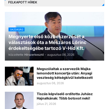
FELKAPOTT HÍREK
GAZDASÁG
Megnyerte első közbeszerzését a
választások óta a Mészáros Lőrinc
érdekeltségébe tartozó V-Híd Kft.
közzétette
Hírszerkesztő
-
augusztus 06, 2026
Megszólaltak a szervezők Majka
lemondott koncertje után: Anyagi
veszteség kétségkívül keletkezett
augusztus 06, 2026
Tiszás képviselő ordította Juhász
Hajnalkának: Több botoxot neki!
július 21, 2026