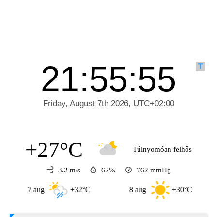
+27°C
Túlnyomóan felhős
3.2 m/s
62%
762
mmHg
7 aug
+32°C
8 aug
+30°C
9 