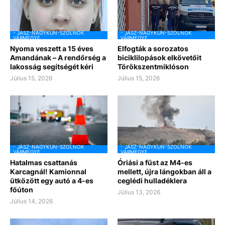
- JÁSZ-NAGYKUN-SZOLNOK
- JÁSZ-NAGYKUN-SZOLNOK
VÁRMEGYE
VÁRMEGYE
Nyoma veszett a 15 éves
Elfogták a sorozatos
Amandának – A rendőrség a
biciklilopások elkövetőit
lakosság segítségét kéri
Törökszentmiklóson
Július 15, 2026
Július 15, 2026
- JÁSZ-NAGYKUN-SZOLNOK
- JÁSZ-NAGYKUN-SZOLNOK
VÁRMEGYE
VÁRMEGYE
Hatalmas csattanás
Óriási a füst az M4-es
Karcagnál! Kamionnal
mellett, újra lángokban áll a
ütközött egy autó a 4-es
ceglédi hulladéklera
főúton
Július 13, 2026
Július 14, 2026