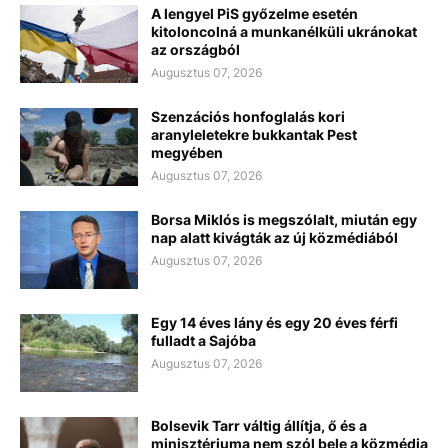
A lengyel PiS győzelme esetén
kitoloncolná a munkanélküli ukránokat
az országból
Augusztus 07, 2026
Szenzációs honfoglalás kori
aranyleletekre bukkantak Pest
megyében
Augusztus 07, 2026
Borsa Miklós is megszólalt, miután egy
nap alatt kivágták az új közmédiából
Augusztus 07, 2026
Egy 14 éves lány és egy 20 éves férfi
fulladt a Sajóba
Augusztus 07, 2026
Bolsevik Tarr váltig állítja, ő és a
minisztériuma nem szól bele a közmédia