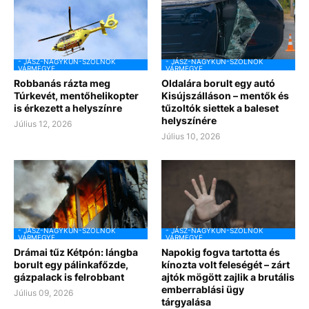
- JÁSZ-NAGYKUN-SZOLNOK
- JÁSZ-NAGYKUN-SZOLNOK
VÁRMEGYE
VÁRMEGYE
Robbanás rázta meg
Oldalára borult egy autó
Túrkevét, mentőhelikopter
Kisújszálláson – mentők és
is érkezett a helyszínre
tűzoltók siettek a baleset
helyszínére
Július 12, 2026
Július 10, 2026
- JÁSZ-NAGYKUN-SZOLNOK
- JÁSZ-NAGYKUN-SZOLNOK
VÁRMEGYE
VÁRMEGYE
Drámai tűz Kétpón: lángba
Napokig fogva tartotta és
borult egy pálinkafőzde,
kínozta volt feleségét – zárt
gázpalack is felrobbant
ajtók mögött zajlik a brutális
emberrablási ügy
Július 09, 2026
tárgyalása