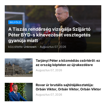
BELFÖLD
A Tiszás rendőrség vizsgálja Szijjártó
Péter BYD-s kinevezését vesztegetés
gyanúja miatt
közzétette
Unknown
-
Augusztus 07, 2026
Tarjányi Péter a közmédiás csörtéről: ez
az ország képtelen az újrakezdésre
Augusztus 07, 2026
Rovar úr brutális sajtótájékoztatója:
Orbán Viktor, Orbán Viktor, Orbán Viktor
Augusztus 07, 2026