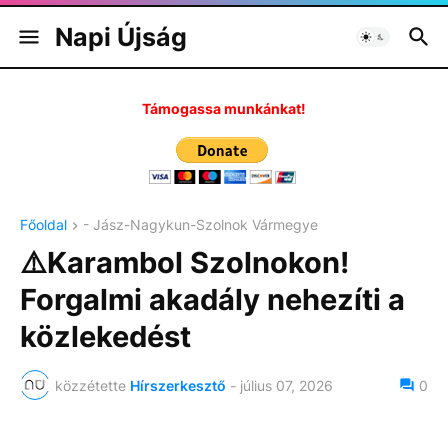
Napi Újság
Támogassa munkánkat!
Főoldal
- Jász-Nagykun-Szolnok Vármegye
⚠️Karambol Szolnokon!
Forgalmi akadály nehezíti a
közlekedést
közzétette
Hírszerkesztő
-
július 07, 2026
0