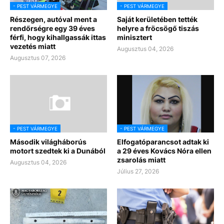
- PEST VÁRMEGYE
- PEST VÁRMEGYE
Részegen, autóval ment a
Saját kerületében tették
rendőrségre egy 39 éves
helyre a fröcsögő tiszás
férfi, hogy kihallgassák ittas
minisztert
vezetés miatt
Augusztus 04, 2026
Augusztus 07, 2026
- PEST VÁRMEGYE
- PEST VÁRMEGYE
Második világháborús
Elfogatóparancsot adtak ki
motort szedtek ki a Dunából
a 29 éves Kovács Nóra ellen
zsarolás miatt
Augusztus 04, 2026
Július 27, 2026