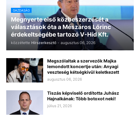
GAZDASÁG
Megnyerte első közbeszerzését a
választások óta a Mészáros Lőrinc
érdekeltségébe tartozó V-Híd Kft.
közzétette
Hírszerkesztő
-
augusztus 06, 2026
Megszólaltak a szervezők Majka
lemondott koncertje után: Anyagi
veszteség kétségkívül keletkezett
augusztus 06, 2026
Tiszás képviselő ordította Juhász
Hajnalkának: Több botoxot neki!
július 21, 2026