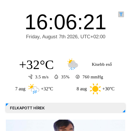
+32°C
Kisebb eső
3.5 m/s
35%
760
mmHg
7 aug
+32°C
8 aug
+30°C
9 
FELKAPOTT HÍREK