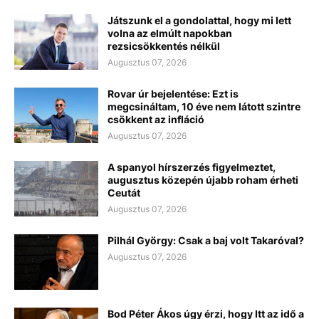
Játszunk el a gondolattal, hogy mi lett
volna az elmúlt napokban
rezsicsökkentés nélkül
Augusztus 07, 2026
Rovar úr bejelentése: Ezt is
megcsináltam, 10 éve nem látott szintre
csökkent az infláció
Augusztus 07, 2026
A spanyol hírszerzés figyelmeztet,
augusztus közepén újabb roham érheti
Ceutát
Augusztus 07, 2026
Pilhál György: Csak a baj volt Takaróval?
Augusztus 07, 2026
Bod Péter Ákos úgy érzi, hogy Itt az idő a