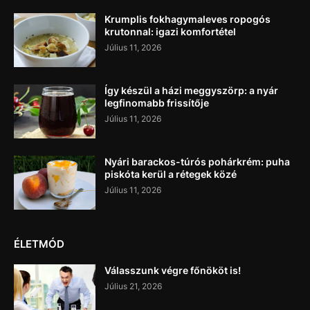
Krumplis fokhagymaleves ropogós
krutonnal: igazi komfortétel
Július 11, 2026
Így készül a házi meggyszörp: a nyár
legfinomabb frissítője
Július 11, 2026
Nyári barackos-túrós pohárkrém: puha
piskóta kerül a rétegek közé
Július 11, 2026
ÉLETMÓD
Válasszunk végre főnököt is!
Július 21, 2026