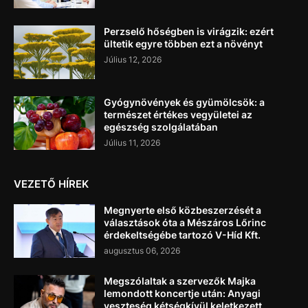
Perzselő hőségben is virágzik: ezért
ültetik egyre többen ezt a növényt
Július 12, 2026
Gyógynövények és gyümölcsök: a
természet értékes vegyületei az
egészség szolgálatában
Július 11, 2026
VEZETŐ HÍREK
Megnyerte első közbeszerzését a
választások óta a Mészáros Lőrinc
érdekeltségébe tartozó V-Híd Kft.
augusztus 06, 2026
Megszólaltak a szervezők Majka
lemondott koncertje után: Anyagi
veszteség kétségkívül keletkezett