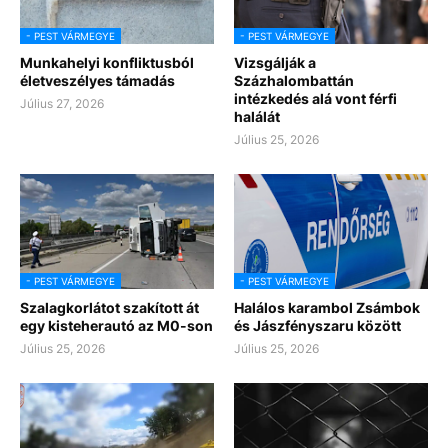
- PEST VÁRMEGYE
- PEST VÁRMEGYE
Munkahelyi konfliktusból
Vizsgálják a
életveszélyes támadás
Százhalombattán
intézkedés alá vont férfi
Július 27, 2026
halálát
Július 25, 2026
- PEST VÁRMEGYE
- PEST VÁRMEGYE
Szalagkorlátot szakított át
Halálos karambol Zsámbok
egy kisteherautó az M0-son
és Jászfényszaru között
Július 25, 2026
Július 25, 2026