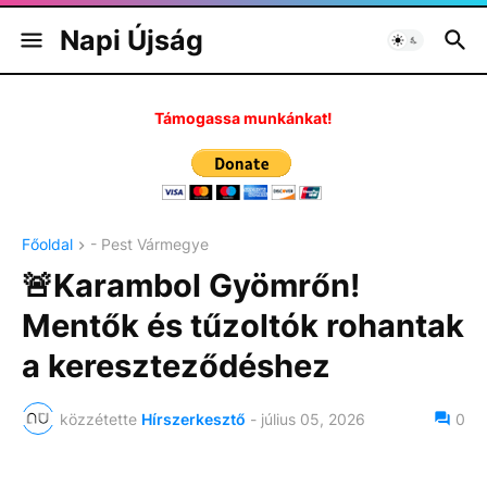
Napi Újság
Támogassa munkánkat!
Főoldal
- Pest Vármegye
🚨Karambol Gyömrőn!
Mentők és tűzoltók rohantak
a kereszteződéshez
közzétette
Hírszerkesztő
-
július 05, 2026
0