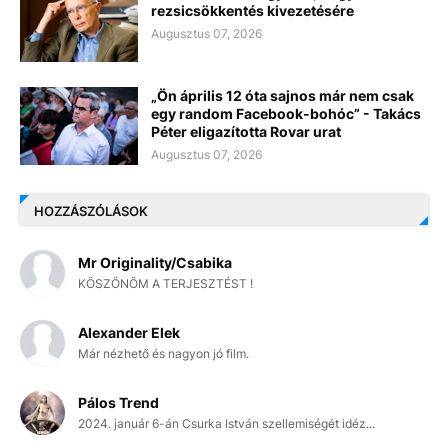
rezsicsökkentés kivezetésére
Augusztus 07, 2026
„Ön április 12 óta sajnos már nem csak
egy random Facebook-bohóc” - Takács
Péter eligazította Rovar urat
Augusztus 07, 2026
HOZZÁSZÓLÁSOK
Mr Originality/Csabika
KÖSZÖNÖM A TERJESZTÉST !
Alexander Elek
Már nézhető és nagyon jó film.
Pálos Trend
2024. január 6-án Csurka István szellemiségét idéz...