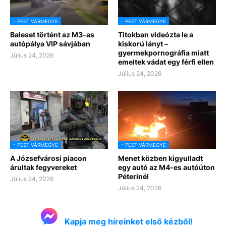
- PEST VÁRMEGYE
- PEST VÁRMEGYE
Baleset történt az M3-as
Titokban videózta le a
autópálya VIP sávjában
kiskorú lányt –
gyermekpornográfia miatt
Július 24, 2026
emeltek vádat egy férfi ellen
Július 24, 2026
- PEST VÁRMEGYE
- PEST VÁRMEGYE
A Józsefvárosi piacon
Menet közben kigyulladt
árultak fegyvereket
egy autó az M4-es autóúton
Péterinél
Július 24, 2026
Július 24, 2026
Kapja meg híreinket első kézből!