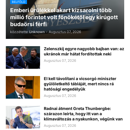
BELFÖLD
Emberi ürülékkel akart kizsarolni több
millió forintot volt főnökétől egy kirúgott
budaörsi férfi
közzétette
Unknown
-
Augusztus 07, 2026
Zelenszkij egyre nagyobb bajban van: az
ukránok már hátat fordítottak neki
Augusztus 07, 2026
El kell távolítani a vicsorgó miniszter
gyülöletkeltő tábláját, mert nincs rá
hatósági engedélyük
Augusztus 07, 2026
Radnai átment Greta Thunbergbe:
szárazon leírta, hogy itt van a
klímaváltozás a nyakunkon, végünk van
Augusztus 07, 2026