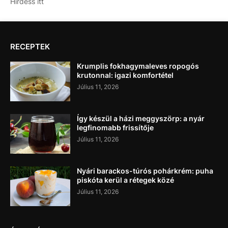
Hirdess itt
RECEPTEK
Krumplis fokhagymaleves ropogós
krutonnal: igazi komfortétel
Július 11, 2026
Így készül a házi meggyszörp: a nyár
legfinomabb frissítője
Július 11, 2026
Nyári barackos-túrós pohárkrém: puha
piskóta kerül a rétegek közé
Július 11, 2026