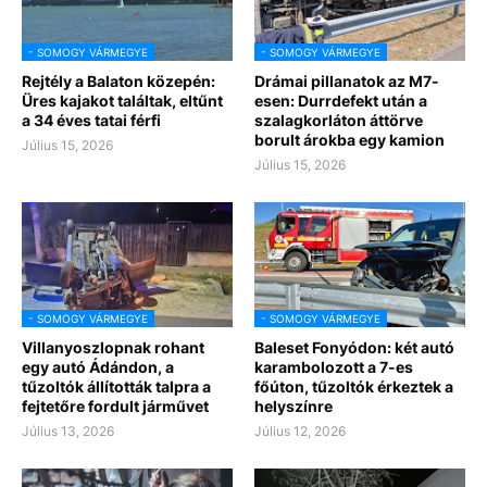
- SOMOGY VÁRMEGYE
- SOMOGY VÁRMEGYE
Rejtély a Balaton közepén:
Drámai pillanatok az M7-
Üres kajakot találtak, eltűnt
esen: Durrdefekt után a
a 34 éves tatai férfi
szalagkorláton áttörve
borult árokba egy kamion
Július 15, 2026
Július 15, 2026
- SOMOGY VÁRMEGYE
- SOMOGY VÁRMEGYE
Villanyoszlopnak rohant
Baleset Fonyódon: két autó
egy autó Ádándon, a
karambolozott a 7-es
tűzoltók állították talpra a
főúton, tűzoltók érkeztek a
fejtetőre fordult járművet
helyszínre
Július 13, 2026
Július 12, 2026