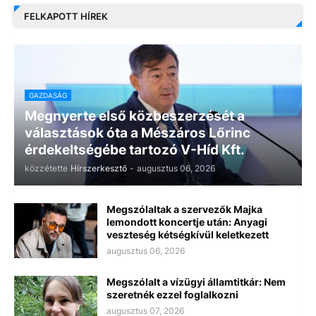
FELKAPOTT HÍREK
GAZDASÁG
Megnyerte első közbeszerzését a
választások óta a Mészáros Lőrinc
érdekeltségébe tartozó V-Híd Kft.
közzétette
Hírszerkesztő
-
augusztus 06, 2026
Megszólaltak a szervezők Majka
lemondott koncertje után: Anyagi
veszteség kétségkívül keletkezett
augusztus 06, 2026
Megszólalt a vízügyi államtitkár: Nem
szeretnék ezzel foglalkozni
augusztus 07, 2026