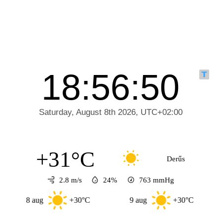
+31°C
Derűs
2.8 m/s
24%
763
mmHg
8 aug
+30°C
9 aug
+30°C
10 