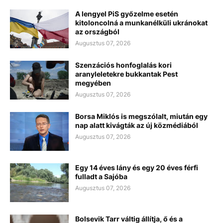
A lengyel PiS győzelme esetén
kitoloncolná a munkanélküli ukránokat
az országból
Augusztus 07, 2026
Szenzációs honfoglalás kori
aranyleletekre bukkantak Pest
megyében
Augusztus 07, 2026
Borsa Miklós is megszólalt, miután egy
nap alatt kivágták az új közmédiából
Augusztus 07, 2026
Egy 14 éves lány és egy 20 éves férfi
fulladt a Sajóba
Augusztus 07, 2026
Bolsevik Tarr váltig állítja, ő és a