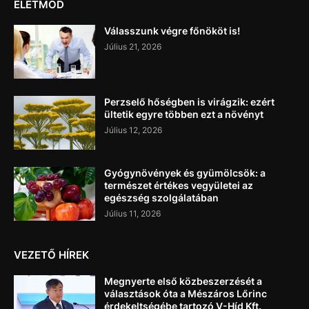
ÉLETMÓD
Válasszunk végre főnököt is!
Július 21, 2026
Perzselő hőségben is virágzik: ezért
ültetik egyre többen ezt a növényt
Július 12, 2026
Gyógynövények és gyümölcsök: a
természet értékes vegyületei az
egészség szolgálatában
Július 11, 2026
VEZETŐ HÍREK
Megnyerte első közbeszerzését a
választások óta a Mészáros Lőrinc
érdekeltségébe tartozó V-Híd Kft.