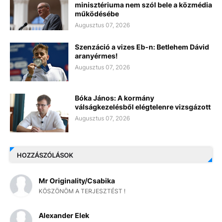
minisztériuma nem szól bele a közmédia
működésébe
Augusztus 07, 2026
Szenzáció a vizes Eb-n: Betlehem Dávid
aranyérmes!
Augusztus 07, 2026
Bóka János: A kormány
válságkezelésből elégtelenre vizsgázott
Augusztus 07, 2026
HOZZÁSZÓLÁSOK
Mr Originality/Csabika
KÖSZÖNÖM A TERJESZTÉST !
Alexander Elek