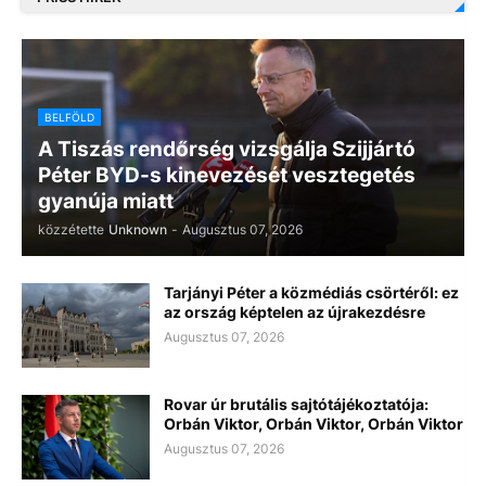
BELFÖLD
A Tiszás rendőrség vizsgálja Szijjártó
Péter BYD-s kinevezését vesztegetés
gyanúja miatt
közzétette
Unknown
-
Augusztus 07, 2026
Tarjányi Péter a közmédiás csörtéről: ez
az ország képtelen az újrakezdésre
Augusztus 07, 2026
Rovar úr brutális sajtótájékoztatója:
Orbán Viktor, Orbán Viktor, Orbán Viktor
Augusztus 07, 2026