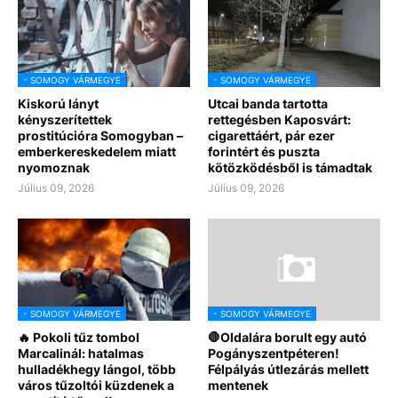
- SOMOGY VÁRMEGYE
- SOMOGY VÁRMEGYE
Kiskorú lányt
Utcai banda tartotta
kényszerítettek
rettegésben Kaposvárt:
prostitúcióra Somogyban –
cigarettáért, pár ezer
emberkereskedelem miatt
forintért és puszta
nyomoznak
kötözködésből is támadtak
Július 09, 2026
Július 09, 2026
- SOMOGY VÁRMEGYE
- SOMOGY VÁRMEGYE
🔥 Pokoli tűz tombol
🛑Oldalára borult egy autó
Marcalinál: hatalmas
Pogányszentpéteren!
hulladékhegy lángol, több
Félpályás útlezárás mellett
város tűzoltói küzdenek a
mentenek