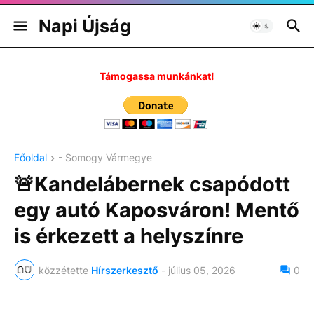
Napi Újság
Támogassa munkánkat!
Főoldal
- Somogy Vármegye
🚨Kandelábernek csapódott
egy autó Kaposváron! Mentő
is érkezett a helyszínre
közzétette
Hírszerkesztő
-
július 05, 2026
0