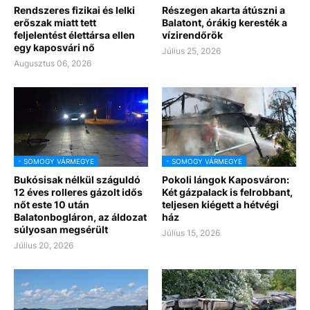
Rendszeres fizikai és lelki
Részegen akarta átúszni a
erőszak miatt tett
Balatont, órákig keresték a
feljelentést élettársa ellen
vízirendőrök
egy kaposvári nő
Július 25, 2026
Augusztus 06, 2026
- SOMOGY VÁRMEGYE
- SOMOGY VÁRMEGYE
Bukósisak nélkül száguldó
Pokoli lángok Kaposváron:
12 éves rolleres gázolt idős
Két gázpalack is felrobbant,
nőt este 10 után
teljesen kiégett a hétvégi
Balatonbogláron, az áldozat
ház
súlyosan megsérült
Július 15, 2026
Július 20, 2026