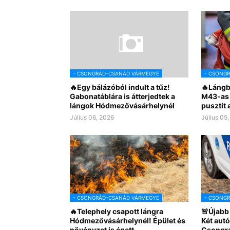
- CSONGRÁD-CSANÁD VÁRMEGYE
- CSONG
🔥Egy bálázóból indult a tűz!
🔥Lángb
Gabonatáblára is átterjedtek a
M43-as 
lángok Hódmezővásárhelynél
pusztít 
Július 06, 2026
Július 05
- CSONGRÁD-CSANÁD VÁRMEGYE
- CSONG
🔥Telephely csapott lángra
🚨Újabb 
Hódmezővásárhelynél! Épület és
Két aut
növényzet is égett
Csongr