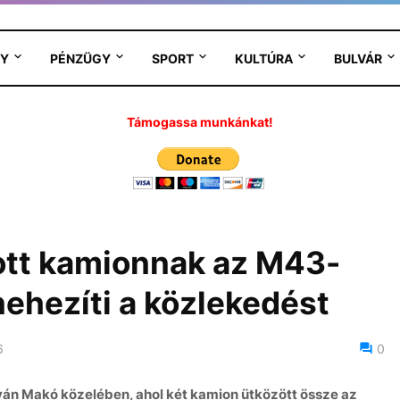
Y
PÉNZÜGY
SPORT
KULTÚRA
BULVÁR
Támogassa munkánkat!
tt kamionnak az M43-
nehezíti a közlekedést
6
0
yán Makó közelében, ahol két kamion ütközött össze az