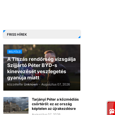
FRISS HÍREK
BELFÖLD
A Tiszás rendőrség vizsgálja
Szijjártó Péter BYD-s
kinevezését vesztegetés
gyanúja miatt
közzétette
Unknown
-
Augusztus 07, 2026
Tarjányi Péter a közmédiás
csörtéről: ez az ország
képtelen az újrakezdésre
Augusztus 07, 2026