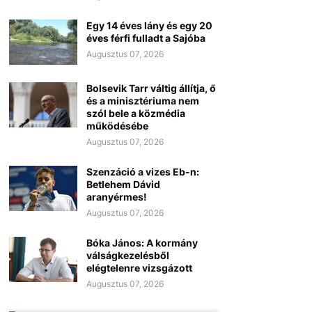
Egy 14 éves lány és egy 20
éves férfi fulladt a Sajóba
Augusztus 07, 2026
Bolsevik Tarr váltig állítja, ő
és a minisztériuma nem
szól bele a közmédia
működésébe
Augusztus 07, 2026
Szenzáció a vizes Eb-n:
Betlehem Dávid
aranyérmes!
Augusztus 07, 2026
Bóka János: A kormány
válságkezelésből
elégtelenre vizsgázott
Augusztus 07, 2026