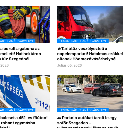
RÁD-CSANÁD VÁRMEGYE
- CSONGRÁD-CSANÁD VÁRMEGYE
a borult a gabona az
🔥Tarlótűz veszélyezteti a
mellett! Hat hektáron
napelemparkot! Hatalmas erőkkel
a tűz Szegednél
oltanak Hódmezővásárhelynél
, 2026
Július 05, 2026
RÁD-CSANÁD VÁRMEGYE
- CSONGRÁD-CSANÁD VÁRMEGYE
baleset a 451-es főúton!
🚗 Parkoló autókat tarolt le egy
ó rohant egymásba
sofőr Szegeden –
ádnál
villanyoszlopnak lökte az egyik