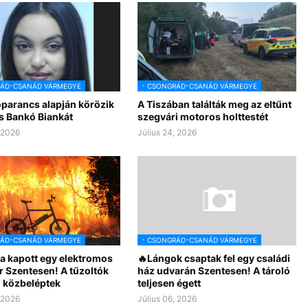
RÁD-CSANÁD VÁRMEGYE
- CSONGRÁD-CSANÁD VÁRMEGYE
óparancs alapján körözik
A Tiszában találták meg az eltűnt
s Bankó Biankát
szegvári motoros holttestét
, 2026
Július 24, 2026
RÁD-CSANÁD VÁRMEGYE
- CSONGRÁD-CSANÁD VÁRMEGYE
a kapott egy elektromos
🔥Lángok csaptak fel egy családi
r Szentesen! A tűzoltók
ház udvarán Szentesen! A tároló
 közbeléptek
teljesen égett
, 2026
Július 06, 2026