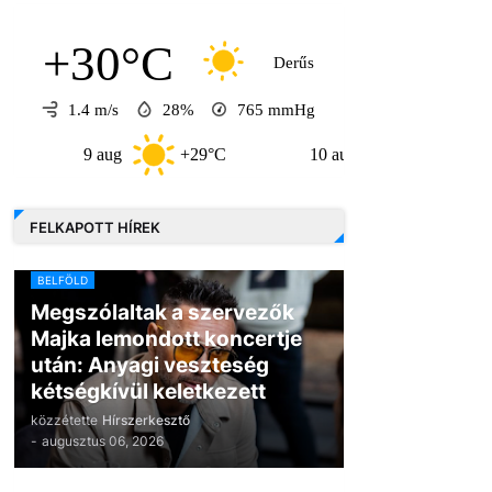
+30°C
Derűs
1.4 m/s
28%
765
mmHg
9 aug
+29°C
10 aug
+33°C
1
FELKAPOTT HÍREK
BELFÖLD
Megszólaltak a szervezők
Majka lemondott koncertje
után: Anyagi veszteség
kétségkívül keletkezett
közzétette
Hírszerkesztő
-
augusztus 06, 2026