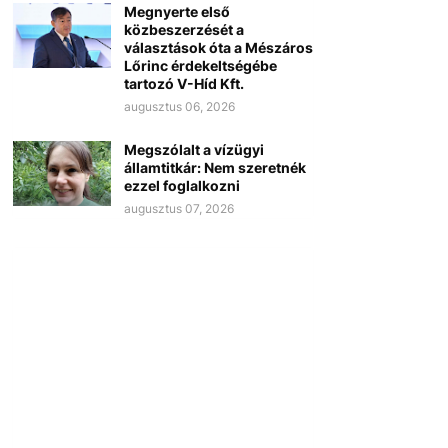
Megnyerte első
közbeszerzését a
választások óta a Mészáros
Lőrinc érdekeltségébe
tartozó V-Híd Kft.
augusztus 06, 2026
Megszólalt a vízügyi
államtitkár: Nem szeretnék
ezzel foglalkozni
augusztus 07, 2026