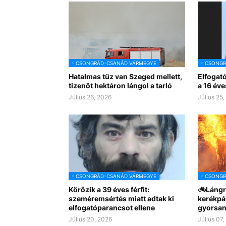
- CSONGRÁD-CSANÁD VÁRMEGYE
- CSONG
Hatalmas tűz van Szeged mellett,
Elfogat
tizenöt hektáron lángol a tarló
a 16 éve
Július 26, 2026
Július 25
- CSONGRÁD-CSANÁD VÁRMEGYE
- CSONG
Körözik a 39 éves férfit:
🚲Lángr
szeméremsértés miatt adtak ki
kerékpá
elfogatóparancsot ellene
gyorsan
Július 20, 2026
Július 07