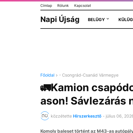
Címlap
Rólunk
Kapcsolat
Napi Újság
BELÜGY
KÜLÜG
Főoldal
- Csongrád-Csanád Vármegye
🚛Kamion csapódo
ason! Sávlezárás 
közzétette
Hírszerkesztő
-
július 06, 202
Komoly baleset történt az M43-as autópál