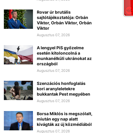
Rovar úr brutális
sajtótájékoztatója: Orbán
Viktor, Orbán Viktor, Orbán
Viktor
Augusztus 07, 2026
A lengyel PiS győzelme
esetén kitoloncolná a
munkanélküli ukránokat az
országból
Augusztus 07, 2026
Szenzációs honfoglalás
kori aranyleletekre
bukkantak Pest megyében
Augusztus 07, 2026
Borsa Miklós is megszólalt,
miután egy nap alatt
kivágták az új közmédiából
Augusztus 07, 2026