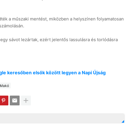
dték a műszaki mentést, miközben a helyszínen folyamatosan
számolásán.
egy sávot lezártak, ezért jelentős lassulásra és torlódásra
oogle keresőben elsők között legyen a Napi Újság
Makó