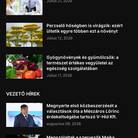
Július 21, 2026
Perzselő hőségben is virágzik: ezért
ültetik egyre többen ezt a növényt
Július 12, 2026
Gyógynövények és gyümölcsök: a
természet értékes vegyületei az
egészség szolgálatában
Július 11, 2026
VEZETŐ HÍREK
Megnyerte első közbeszerzését a
választások óta a Mészáros Lőrinc
érdekeltségébe tartozó V-Híd Kft.
augusztus 06, 2026
Megszólaltak a szervezők Majka