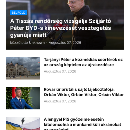
BELFÖLD
A Tiszás rendőrség vizsgálja Szijjártó
Péter BYD-s kinevezését vesztegetés
gyanúja miatt
közzétette
Unknown
-
Augusztus 07, 2026
Tarjányi Péter a közmédiás csörtéről: ez
az ország képtelen az újrakezdésre
Augusztus 07, 2026
Rovar úr brutális sajtótájékoztatója:
Orbán Viktor, Orbán Viktor, Orbán Viktor
Augusztus 07, 2026
A lengyel PiS győzelme esetén
kitoloncolná a munkanélküli ukránokat
az országból