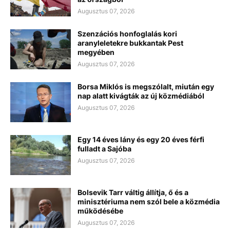
Augusztus 07, 2026
Szenzációs honfoglalás kori
aranyleletekre bukkantak Pest
megyében
Augusztus 07, 2026
Borsa Miklós is megszólalt, miután egy
nap alatt kivágták az új közmédiából
Augusztus 07, 2026
Egy 14 éves lány és egy 20 éves férfi
fulladt a Sajóba
Augusztus 07, 2026
Bolsevik Tarr váltig állítja, ő és a
minisztériuma nem szól bele a közmédia
működésébe
Augusztus 07, 2026