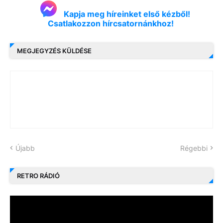
Kapja meg híreinket első kézből!
Csatlakozzon hírcsatornánkhoz!
MEGJEGYZÉS KÜLDÉSE
Újabb
Régebbi
RETRO RÁDIÓ