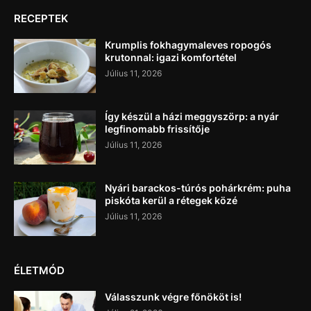
RECEPTEK
Krumplis fokhagymaleves ropogós
krutonnal: igazi komfortétel
Július 11, 2026
Így készül a házi meggyszörp: a nyár
legfinomabb frissítője
Július 11, 2026
Nyári barackos-túrós pohárkrém: puha
piskóta kerül a rétegek közé
Július 11, 2026
ÉLETMÓD
Válasszunk végre főnököt is!