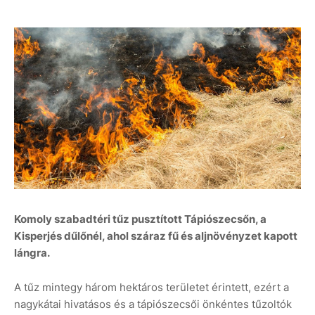
Komoly szabadtéri tűz pusztított Tápiószecsőn, a
Kisperjés dűlőnél, ahol száraz fű és aljnövényzet kapott
lángra.
A tűz mintegy három hektáros területet érintett, ezért a
nagykátai hivatásos és a tápiószecsői önkéntes tűzoltók