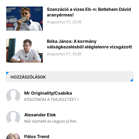
Szenzáció a vizes Eb-n: Betlehem Dávid
aranyérmes!
Augusztus 07, 2026
Bóka János: A kormány
válságkezelésből elégtelenre vizsgázott
Augusztus 07, 2026
HOZZÁSZÓLÁSOK
Mr Originality/Csabika
KÖSZÖNÖM A TERJESZTÉST !
Alexander Elek
Már nézhető és nagyon jó film.
Pálos Trend