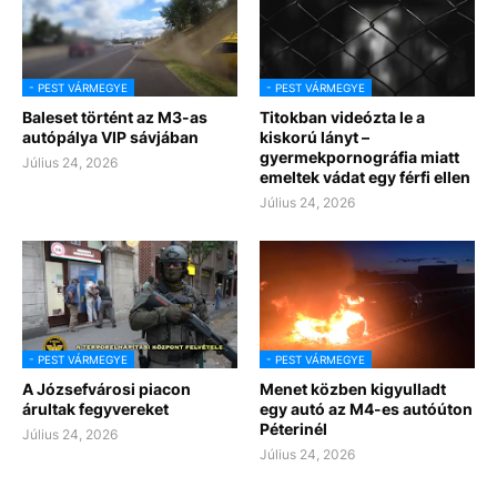
- PEST VÁRMEGYE
- PEST VÁRMEGYE
Baleset történt az M3-as
Titokban videózta le a
autópálya VIP sávjában
kiskorú lányt –
gyermekpornográfia miatt
Július 24, 2026
emeltek vádat egy férfi ellen
Július 24, 2026
- PEST VÁRMEGYE
- PEST VÁRMEGYE
A Józsefvárosi piacon
Menet közben kigyulladt
árultak fegyvereket
egy autó az M4-es autóúton
Péterinél
Július 24, 2026
Július 24, 2026