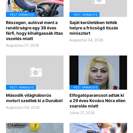
- PEST VÁRMEGYE
- PEST VÁRMEGYE
Részegen, autóval ment a
Saját kerületében tették
rendőrségre egy 39 éves
helyre a fröcsögő tiszás
férfi, hogy kihallgassák ittas
minisztert
vezetés miatt
Augusztus 04, 2026
Augusztus 07, 2026
- PEST VÁRMEGYE
- PEST VÁRMEGYE
Második világháborús
Elfogatóparancsot adtak ki
motort szedtek ki a Dunából
a 29 éves Kovács Nóra ellen
zsarolás miatt
Augusztus 04, 2026
Július 27, 2026