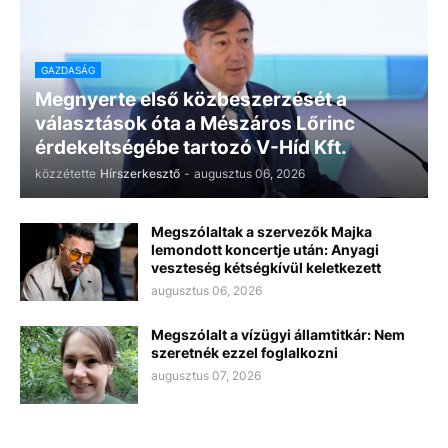
GAZDASÁG
Megnyerte első közbeszerzését a
választások óta a Mészáros Lőrinc
érdekeltségébe tartozó V-Híd Kft.
közzétette
Hírszerkesztő
-
augusztus 06, 2026
Megszólaltak a szervezők Majka
lemondott koncertje után: Anyagi
veszteség kétségkívül keletkezett
augusztus 06, 2026
Megszólalt a vízügyi államtitkár: Nem
szeretnék ezzel foglalkozni
augusztus 07, 2026