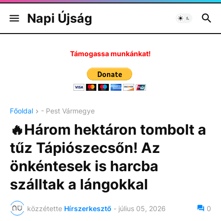
Napi Újság
Támogassa munkánkat!
Főoldal
- Pest Vármegye
🔥Három hektáron tombolt a
tűz Tápiószecsőn! Az
önkéntesek is harcba
szálltak a lángokkal
közzétette
Hírszerkesztő
-
július 05, 2026
0