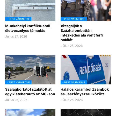
- PEST VÁRMEGYE
- PEST VÁRMEGYE
Munkahelyi konfliktusból
Vizsgálják a
életveszélyes támadás
Százhalombattán
intézkedés alá vont férfi
Július 27, 2026
halálát
Július 25, 2026
- PEST VÁRMEGYE
- PEST VÁRMEGYE
Szalagkorlátot szakított át
Halálos karambol Zsámbok
egy kisteherautó az M0-son
és Jászfényszaru között
Július 25, 2026
Július 25, 2026