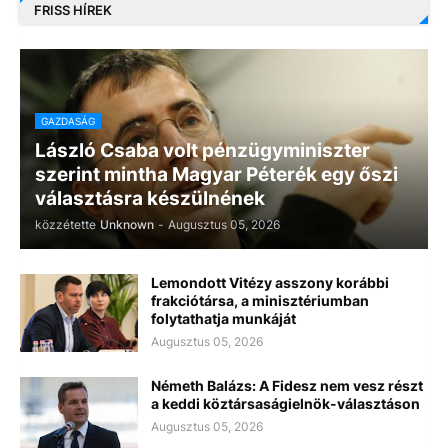
FRISS HÍREK
GAZDASÁG
László Csaba volt pénzügyminiszter
szerint mintha Magyar Péterék egy őszi
választásra készülnének
közzétette
Unknown
-
Augusztus 05, 2026
Lemondott Vitézy asszony korábbi
frakciótársa, a minisztériumban
folytathatja munkáját
Augusztus 05, 2026
Németh Balázs: A Fidesz nem vesz részt
a keddi köztársaságielnök-választáson
Augusztus 05, 2026