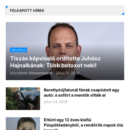
FELKAPOTT HÍREK
BELFÖLD
Tiszás képviselő ordította Juhász
Hajnalkának: Több botoxot neki!
közzétette
Hírszerkesztő
-
július 21, 2026
Berettyóújfalunál fának csapódott egy
autó: a sofőrt a mentők vitték el
július 24, 2026
Eltűnt egy 12 éves kisfiú
Püspökladányból, a rendőrök napok óta