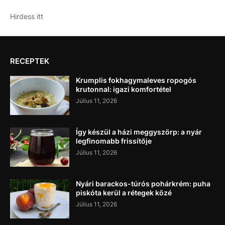
Hirdess itt
RECEPTEK
Krumplis fokhagymaleves ropogós
krutonnal: igazi komfortétel
Július 11, 2026
Így készül a házi meggyszörp: a nyár
legfinomabb frissítője
Július 11, 2026
Nyári barackos-túrós pohárkrém: puha
piskóta kerül a rétegek közé
Július 11, 2026