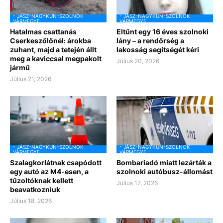
- JÁSZ-NAGYKUN-SZOLNOK
- JÁSZ-NAGYKUN-SZOLNOK
VÁRMEGYE
VÁRMEGYE
Hatalmas csattanás
Eltűnt egy 16 éves szolnoki
Cserkeszőlőnél: árokba
lány – a rendőrség a
zuhant, majd a tetején állt
lakosság segítségét kéri
meg a kaviccsal megpakolt
Július 20, 2026
jármű
Július 21, 2026
- JÁSZ-NAGYKUN-SZOLNOK
- JÁSZ-NAGYKUN-SZOLNOK
VÁRMEGYE
VÁRMEGYE
Szalagkorlátnak csapódott
Bombariadó miatt lezárták a
egy autó az M4-esen, a
szolnoki autóbusz-állomást
tűzoltóknak kellett
Július 17, 2026
beavatkozniuk
Július 18, 2026