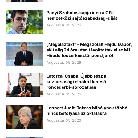
Panyi Szabolcs kapja idén a CPJ
nemzetközi sajtószabadság-díját
Augusztus 05, 2026
„Megaláztak!” – Megszólalt Hajdú Gábor,
akit alig 24 óra után távolítottak el az M1
Híradó főszerkesztői posztjáról
Augusztus 05, 2026
Latorcai Csaba: Újabb rész a
köztársasági elnököt kereső
roncsderbi-sorozatban
Augusztus 05, 2026
Lannert Judit: Takaró Mihálynak többé
nincs befolyása az oktatásra
Augusztus 05, 2026