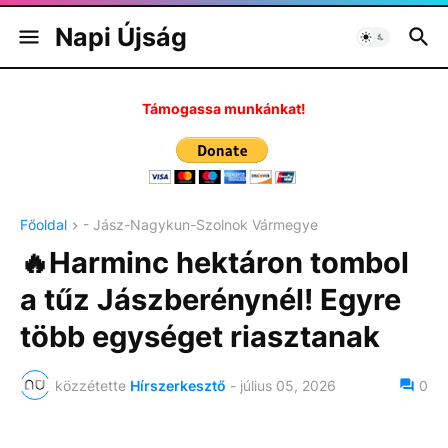
Napi Újság
Támogassa munkánkat!
Főoldal
- Jász-Nagykun-Szolnok Vármegye
🔥Harminc hektáron tombol
a tűz Jászberénynél! Egyre
több egységet riasztanak
közzétette
Hírszerkesztő
-
július 05, 2026
0