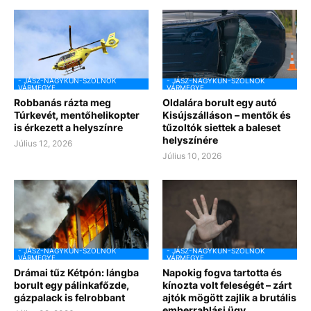
- JÁSZ-NAGYKUN-SZOLNOK
- JÁSZ-NAGYKUN-SZOLNOK
VÁRMEGYE
VÁRMEGYE
Robbanás rázta meg
Oldalára borult egy autó
Túrkevét, mentőhelikopter
Kisújszálláson – mentők és
is érkezett a helyszínre
tűzoltók siettek a baleset
helyszínére
Július 12, 2026
Július 10, 2026
- JÁSZ-NAGYKUN-SZOLNOK
- JÁSZ-NAGYKUN-SZOLNOK
VÁRMEGYE
VÁRMEGYE
Drámai tűz Kétpón: lángba
Napokig fogva tartotta és
borult egy pálinkafőzde,
kínozta volt feleségét – zárt
gázpalack is felrobbant
ajtók mögött zajlik a brutális
emberrablási ügy