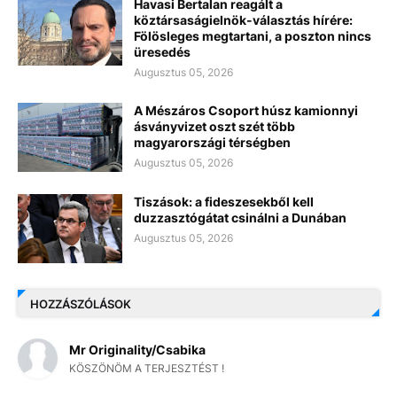
Havasi Bertalan reagált a
köztársaságielnök-választás hírére:
Fölösleges megtartani, a poszton nincs
üresedés
Augusztus 05, 2026
A Mészáros Csoport húsz kamionnyi
ásványvizet oszt szét több
magyarországi térségben
Augusztus 05, 2026
Tiszások: a fideszesekből kell
duzzasztógátat csinálni a Dunában
Augusztus 05, 2026
HOZZÁSZÓLÁSOK
Mr Originality/Csabika
KÖSZÖNÖM A TERJESZTÉST !