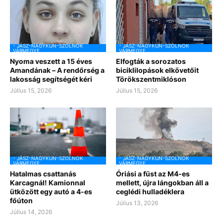
- JÁSZ-NAGYKUN-SZOLNOK
- JÁSZ-NAGYKUN-SZOLNOK
VÁRMEGYE
VÁRMEGYE
Nyoma veszett a 15 éves
Elfogták a sorozatos
Amandának – A rendőrség a
biciklilopások elkövetőit
lakosság segítségét kéri
Törökszentmiklóson
Július 15, 2026
Július 15, 2026
- JÁSZ-NAGYKUN-SZOLNOK
- JÁSZ-NAGYKUN-SZOLNOK
VÁRMEGYE
VÁRMEGYE
Hatalmas csattanás
Óriási a füst az M4-es
Karcagnál! Kamionnal
mellett, újra lángokban áll a
ütközött egy autó a 4-es
ceglédi hulladéklera
főúton
Július 13, 2026
Július 14, 2026