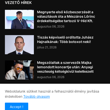
VEZETŐ HÍREK
Megnyerte első közbeszerzését a
választások óta a Mészáros Lőrinc
érdekeltségébe tartozó V-Híd Kft.
augusztus 06, 2026
Tiszás képviselő ordította Juhász
Hajnalkának: Több botoxot neki!
július 21, 2026
Megszólaltak a szervezők Majka
lemondott koncertje után: Anyagi
veszteség kétségkívül keletkezett
augusztus 06, 2026
Weboldalunk sütiket használ a felhasználói élmény javítása
érdekében
Tovább olvasom
Címlap
Rólunk
Kapcsolat
Accept !
Copyright ©
2026
Napi Újság