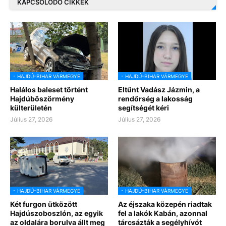
KAPCSOLÓDÓ CIKKEK
- HAJDÚ-BIHAR VÁRMEGYE
- HAJDÚ-BIHAR VÁRMEGYE
Halálos baleset történt
Eltűnt Vadász Jázmin, a
Hajdúböszörmény
rendőrség a lakosság
külterületén
segítségét kéri
Július 27, 2026
Július 27, 2026
- HAJDÚ-BIHAR VÁRMEGYE
- HAJDÚ-BIHAR VÁRMEGYE
Két furgon ütközött
Az éjszaka közepén riadtak
Hajdúszoboszlón, az egyik
fel a lakók Kabán, azonnal
az oldalára borulva állt meg
tárcsázták a segélyhívót