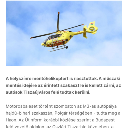
A helyszínre mentőhelikoptert is riasztottak. A műszaki
mentés idejére az érintett szakaszt le is kellett zárni, az
autósok Tiszaújváros felé tudtak kerülni.
Motorosbaleset történt szombaton az M3-as autópálya
hajdú-bihari szakaszán, Polgár térségében - tudta meg a
Haon. Az Útinform korábbi közlése szerint a Budapest
felé vezető oldalon, az Oszlári Tisza-híd közelében, a