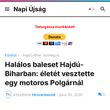
Napi Újság
Támogassa munkánkat!
Főoldal
- Hajdú-Bihar Vármegye
Halálos baleset Hajdú-
Biharban: életét vesztette
egy motoros Polgárnál
közzétette
Hírszerkesztő
-
július 05, 2026
0