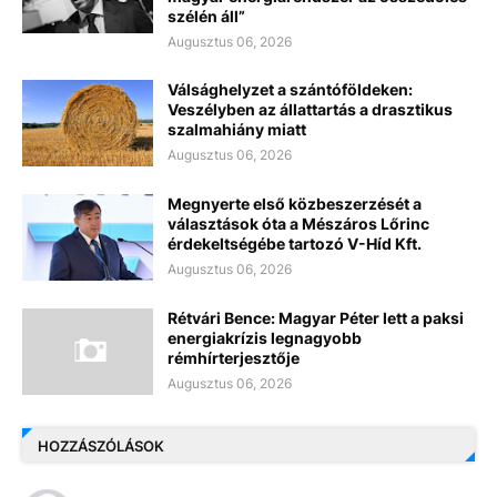
szélén áll”
Augusztus 06, 2026
Válsághelyzet a szántóföldeken:
Veszélyben az állattartás a drasztikus
szalmahiány miatt
Augusztus 06, 2026
Megnyerte első közbeszerzését a
választások óta a Mészáros Lőrinc
érdekeltségébe tartozó V-Híd Kft.
Augusztus 06, 2026
Rétvári Bence: Magyar Péter lett a paksi
energiakrízis legnagyobb
rémhírterjesztője
Augusztus 06, 2026
HOZZÁSZÓLÁSOK