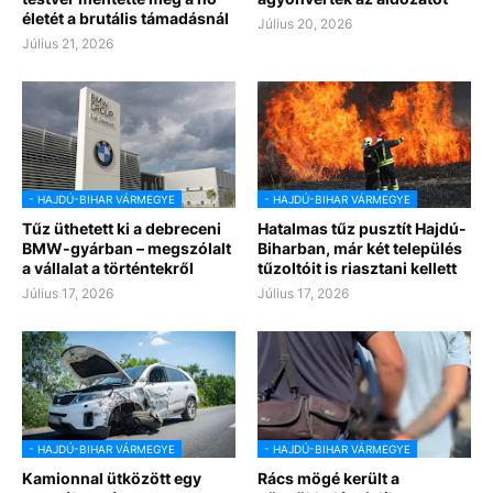
életét a brutális támadásnál
Július 20, 2026
Július 21, 2026
- HAJDÚ-BIHAR VÁRMEGYE
- HAJDÚ-BIHAR VÁRMEGYE
Tűz üthetett ki a debreceni
Hatalmas tűz pusztít Hajdú-
BMW-gyárban – megszólalt
Biharban, már két település
a vállalat a történtekről
tűzoltóit is riasztani kellett
Július 17, 2026
Július 17, 2026
- HAJDÚ-BIHAR VÁRMEGYE
- HAJDÚ-BIHAR VÁRMEGYE
Kamionnal ütközött egy
Rács mögé került a