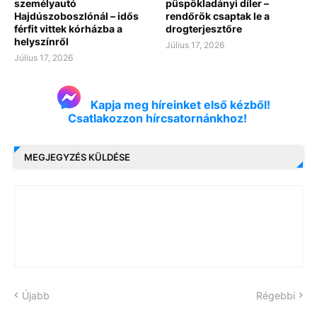
személyautó
püspökladányi díler –
Hajdúszoboszlónál – idős
rendőrök csaptak le a
férfit vittek kórházba a
drogterjesztőre
helyszínről
Július 17, 2026
Július 17, 2026
Kapja meg híreinket első kézből!
Csatlakozzon hírcsatornánkhoz!
MEGJEGYZÉS KÜLDÉSE
Újabb
Régebbi