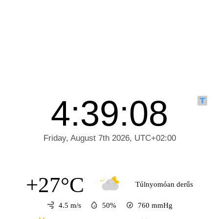
+27°C
Túlnyomóan derűs
4.5 m/s
50%
760
mmHg