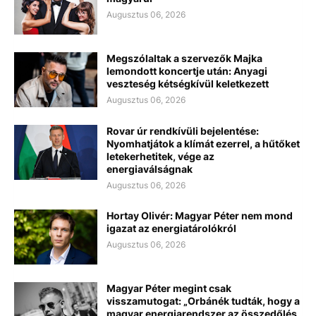
Augusztus 06, 2026
Megszólaltak a szervezők Majka
lemondott koncertje után: Anyagi
veszteség kétségkívül keletkezett
Augusztus 06, 2026
Rovar úr rendkívüli bejelentése:
Nyomhatjátok a klímát ezerrel, a hűtőket
letekerhetitek, vége az
energiaválságnak
Augusztus 06, 2026
Hortay Olivér: Magyar Péter nem mond
igazat az energiatárolókról
Augusztus 06, 2026
Magyar Péter megint csak
visszamutogat: „Orbánék tudták, hogy a
magyar energiarendszer az összedőlés