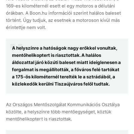
169-es kilométernél esett el egy motoros a délutáni
órákban. A Boon.hu információi szerint halálos baleset
történt. Úgy tudjuk, az esetnek a motoroson kívül más
érintettje nem volt.
A helyszínre a hatóságok nagy erőkkel vonultak,
mentőhelikoptert is riasztottak. A halálos
áldozattal járó közúti baleset miatt ideiglenesen a
forgalmat is megállították, a főváros felé tartókat
a 175-ös kilométernél terelték le a sztrádából, a
közlekedők kerülni Tiszaújváros felől tudtak.
Az Országos Mentőszolgálat Kommunikációs Osztálya
közölte, a helyszínre több mentőegységet, köztük
mentőhelikoptert is riasztottak.