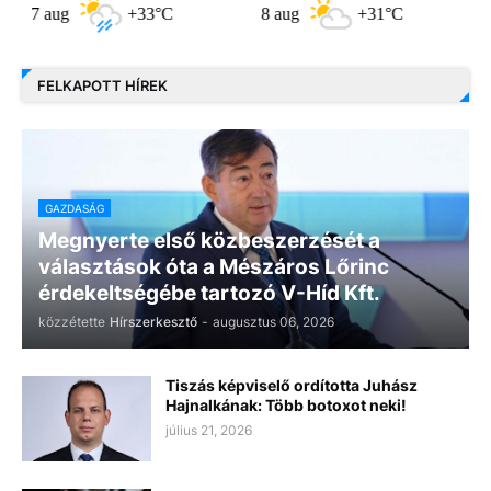
aug
+33°C
8 aug
+31°C
9 aug
FELKAPOTT HÍREK
GAZDASÁG
Megnyerte első közbeszerzését a
választások óta a Mészáros Lőrinc
érdekeltségébe tartozó V-Híd Kft.
közzétette
Hírszerkesztő
-
augusztus 06, 2026
Tiszás képviselő ordította Juhász
Hajnalkának: Több botoxot neki!
július 21, 2026