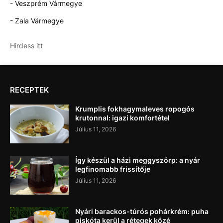
- Veszprém Vármegye
- Zala Vármegye
Hirdess itt
RECEPTEK
Krumplis fokhagymaleves ropogós
krutonnal: igazi komfortétel
Július 11, 2026
Így készül a házi meggyszörp: a nyár
legfinomabb frissítője
Július 11, 2026
Nyári barackos-túrós pohárkrém: puha
piskóta kerül a rétegek közé