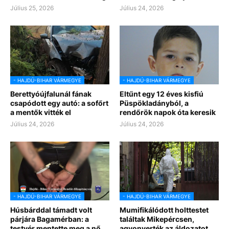
Július 25, 2026
Július 24, 2026
- HAJDÚ-BIHAR VÁRMEGYE
- HAJDÚ-BIHAR VÁRMEGYE
Berettyóújfalunál fának
Eltűnt egy 12 éves kisfiú
csapódott egy autó: a sofőrt
Püspökladányból, a
a mentők vitték el
rendőrök napok óta keresik
Július 24, 2026
Július 24, 2026
- HAJDÚ-BIHAR VÁRMEGYE
- HAJDÚ-BIHAR VÁRMEGYE
Húsbárddal támadt volt
Mumifikálódott holttestet
párjára Bagamérban: a
találtak Mikepércsen,
testvér mentette meg a nő
agyonverték az áldozatot