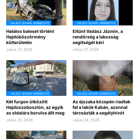
- HAJDÚ-BIHAR VÁRMEGYE
- HAJDÚ-BIHAR VÁRMEGYE
Halálos baleset történt
Eltűnt Vadász Jázmin, a
Hajdúböszörmény
rendőrség a lakosság
külterületén
segítségét kéri
Július 27, 2026
Július 27, 2026
- HAJDÚ-BIHAR VÁRMEGYE
- HAJDÚ-BIHAR VÁRMEGYE
Két furgon ütközött
Az éjszaka közepén riadtak
Hajdúszoboszlón, az egyik
fel a lakók Kabán, azonnal
az oldalára borulva állt meg
tárcsázták a segélyhívót
Július 25, 2026
Július 24, 2026