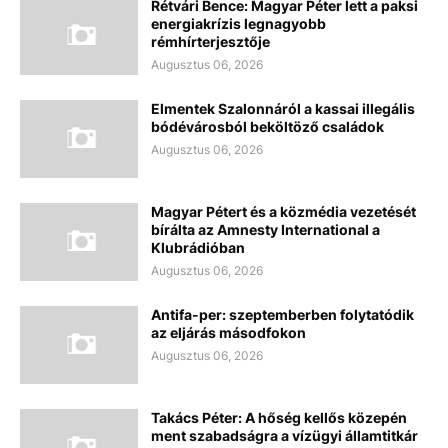
Rétvári Bence: Magyar Péter lett a paksi
energiakrízis legnagyobb
rémhírterjesztője
Augusztus 06, 2026
Elmentek Szalonnáról a kassai illegális
bódévárosból beköltöző családok
Augusztus 06, 2026
Magyar Pétert és a közmédia vezetését
bírálta az Amnesty International a
Klubrádióban
Augusztus 06, 2026
Antifa-per: szeptemberben folytatódik
az eljárás másodfokon
Augusztus 06, 2026
Takács Péter: A hőség kellős közepén
ment szabadságra a vízügyi államtitkár