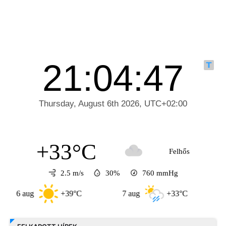
+33°C
Felhős
2.5 m/s
30%
760
mmHg
 aug
+39°C
7 aug
+33°C
8 aug