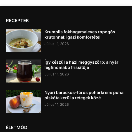
RECEPTEK
Krumplis fokhagymaleves ropogós
krutonnal: igazi komfortétel
Július 11, 2026
Így készül a házi meggyszörp: a nyár
legfinomabb frissítője
Július 11, 2026
Nyári barackos-túrós pohárkrém: puha
piskóta kerül a rétegek közé
Július 11, 2026
ÉLETMÓD