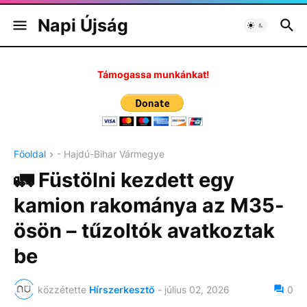
Napi Újság
Támogassa munkánkat!
Főoldal
- Hajdú-Bihar Vármegye
🚛 Füstölni kezdett egy
kamion rakománya az M35-
ösön – tűzoltók avatkoztak
be
közzétette
Hírszerkesztő
-
július 02, 2026
0