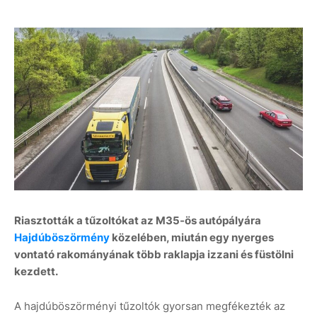
Riasztották a tűzoltókat az M35-ös autópályára
Hajdúböszörmény
közelében, miután egy nyerges
vontató rakományának több raklapja izzani és füstölni
kezdett.
A hajdúböszörményi tűzoltók gyorsan megfékezték az