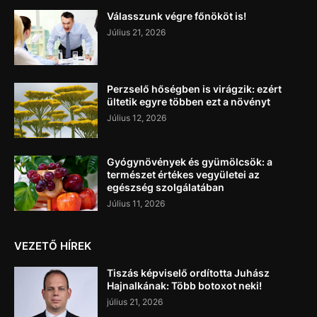
Válasszunk végre főnököt is!
Július 21, 2026
Perzselő hőségben is virágzik: ezért
ültetik egyre többen ezt a növényt
Július 12, 2026
Gyógynövények és gyümölcsök: a
természet értékes vegyületei az
egészség szolgálatában
Július 11, 2026
VEZETŐ HÍREK
Tiszás képviselő ordította Juhász
Hajnalkának: Több botoxot neki!
július 21, 2026