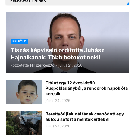
FELKAPOTT HÍREK
BELFÖLD
Tiszás képviselő ordította Juhász
Hajnalkának: Több botoxot neki!
közzétette
Hírszerkesztő
-
július 21, 2026
Eltűnt egy 12 éves kisfiú
Püspökladányból, a rendőrök napok óta
keresik
július 24, 2026
Berettyóújfalunál fának csapódott egy
autó: a sofőrt a mentők vitték el
július 24, 2026