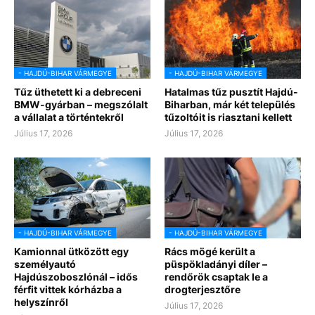
- HAJDÚ-BIHAR VÁRMEGYE
- HAJDÚ-BIHAR VÁRMEGYE
Tűz üthetett ki a debreceni
Hatalmas tűz pusztít Hajdú-
BMW-gyárban – megszólalt
Biharban, már két település
a vállalat a történtekről
tűzoltóit is riasztani kellett
Július 17, 2026
Július 17, 2026
- HAJDÚ-BIHAR VÁRMEGYE
- HAJDÚ-BIHAR VÁRMEGYE
Kamionnal ütközött egy
Rács mögé került a
személyautó
püspökladányi díler –
Hajdúszoboszlónál – idős
rendőrök csaptak le a
férfit vittek kórházba a
drogterjesztőre
helyszínről
Július 17, 2026