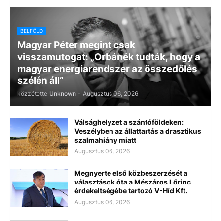
BELFÖLD
Magyar Péter megint csak
visszamutogat: „Orbánék tudták, hogy a
magyar energiarendszer az összedőlés
szélén áll”
közzétette
Unknown
-
Augusztus 06, 2026
Válsághelyzet a szántóföldeken:
Veszélyben az állattartás a drasztikus
szalmahiány miatt
Augusztus 06, 2026
Megnyerte első közbeszerzését a
választások óta a Mészáros Lőrinc
érdekeltségébe tartozó V-Híd Kft.
Augusztus 06, 2026