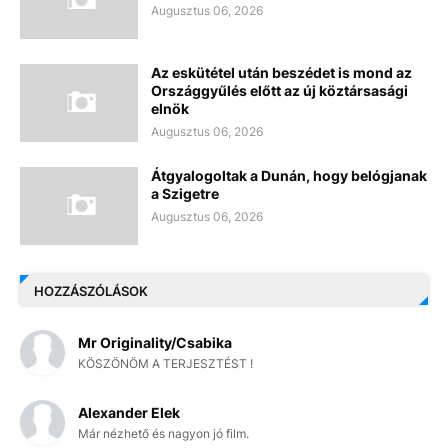
Augusztus 06, 2026
Az eskütétel után beszédet is mond az
Országgyűlés előtt az új köztársasági
elnök
Augusztus 06, 2026
Átgyalogoltak a Dunán, hogy belógjanak
a Szigetre
Augusztus 06, 2026
HOZZÁSZÓLÁSOK
Mr Originality/Csabika
KÖSZÖNÖM A TERJESZTÉST !
Alexander Elek
Már nézhető és nagyon jó film.