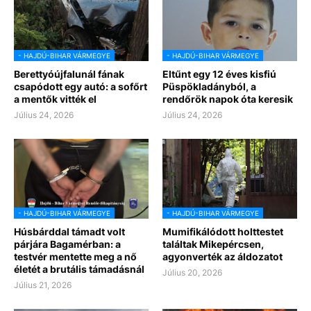
- HAJDÚ-BIHAR VÁRMEGYE
- HAJDÚ-BIHAR VÁRMEGYE
Berettyóújfalunál fának
Eltűnt egy 12 éves kisfiú
csapódott egy autó: a sofőrt
Püspökladányból, a
a mentők vitték el
rendőrök napok óta keresik
Július 24, 2026
Július 24, 2026
- HAJDÚ-BIHAR VÁRMEGYE
- HAJDÚ-BIHAR VÁRMEGYE
Húsbárddal támadt volt
Mumifikálódott holttestet
párjára Bagamérban: a
találtak Mikepércsen,
testvér mentette meg a nő
agyonverték az áldozatot
életét a brutális támadásnál
Július 20, 2026
Július 21, 2026