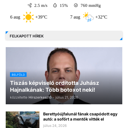
2.5 m/s
15%
760
mmHg
 aug
+39°C
7 aug
+32°C
8 aug
FELKAPOTT HÍREK
BELFÖLD
Tiszás képviselő ordította Juhász
Hajnalkának: Több botoxot neki!
közzétette
Hírszerkesztő
-
július 21, 2026
Berettyóújfalunál fának csapódott egy
autó: a sofőrt a mentők vitték el
július 24, 2026