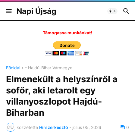
Napi Újság
Támogassa munkánkat!
Főoldal
- Hajdú-Bihar Vármegye
Elmenekült a helyszínről a
sofőr, aki letarolt egy
villanyoszlopot Hajdú-
Biharban
közzétette
Hírszerkesztő
-
július 05, 2026
0