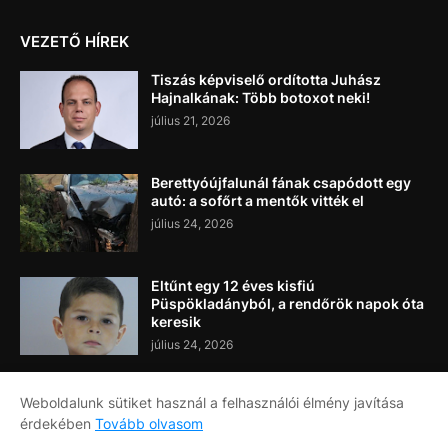
VEZETŐ HÍREK
Tiszás képviselő ordította Juhász
Hajnalkának: Több botoxot neki!
július 21, 2026
Berettyóújfalunál fának csapódott egy
autó: a sofőrt a mentők vitték el
július 24, 2026
Eltűnt egy 12 éves kisfiú
Püspökladányból, a rendőrök napok óta
keresik
július 24, 2026
Weboldalunk sütiket használ a felhasználói élmény javítása
érdekében
Tovább olvasom
Címlap
Rólunk
Kapcsolat