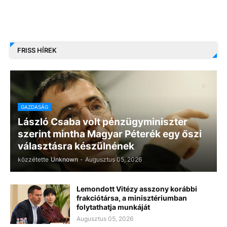
FRISS HÍREK
GAZDASÁG
László Csaba volt pénzügyminiszter
szerint mintha Magyar Péterék egy őszi
választásra készülnének
közzétette
Unknown
-
Augusztus 05, 2026
Lemondott Vitézy asszony korábbi
frakciótársa, a minisztériumban
folytathatja munkáját
Augusztus 05, 2026