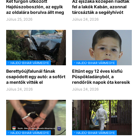
Két furgon ütközött
Az éjszaka közepén riadtak
Hajdúszoboszlón, az egyik
fel a lakók Kabán, azonnal
az oldalára borulva állt meg
tárcsázták a segélyhívót
Július 25, 2026
Július 24, 2026
- HAJDÚ-BIHAR VÁRMEGYE
- HAJDÚ-BIHAR VÁRMEGYE
Berettyóújfalunál fának
Eltűnt egy 12 éves kisfiú
csapódott egy autó: a sofőrt
Püspökladányból, a
a mentők vitték el
rendőrök napok óta keresik
Július 24, 2026
Július 24, 2026
- HAJDÚ-BIHAR VÁRMEGYE
- HAJDÚ-BIHAR VÁRMEGYE