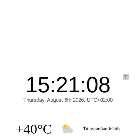
+40°C
Túlnyomóan felhős