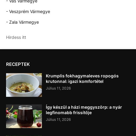
- Vas Vármegye
- Veszprém Vármegye
- Zala Vármegye
Hirdess itt
RECEPTEK
Krumplis fokhagymaleves ropogós
krutonnal: igazi komfortétel
Július 11, 2026
Így készül a házi meggyszörp: a nyár
legfinomabb frissítője
Július 11, 2026