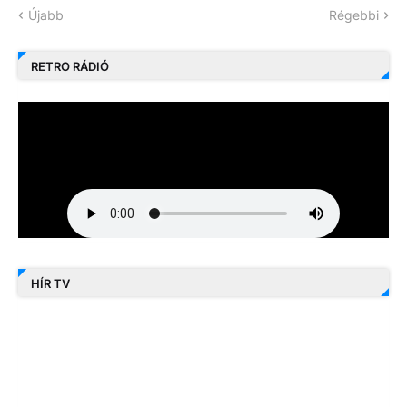
Újabb
Régebbi
RETRO RÁDIÓ
HÍR TV