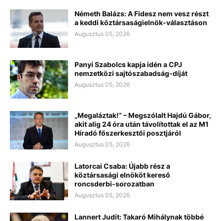
Németh Balázs: A Fidesz nem vesz részt
a keddi köztársaságielnök-választáson
Augusztus 05, 2026
Panyi Szabolcs kapja idén a CPJ
nemzetközi sajtószabadság-díját
Augusztus 05, 2026
„Megaláztak!” – Megszólalt Hajdú Gábor,
akit alig 24 óra után távolítottak el az M1
Híradó főszerkesztői posztjáról
Augusztus 05, 2026
Latorcai Csaba: Újabb rész a
köztársasági elnököt kereső
roncsderbi-sorozatban
Augusztus 05, 2026
Lannert Judit: Takaró Mihálynak többé