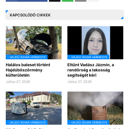
KAPCSOLÓDÓ CIKKEK
- HAJDÚ-BIHAR VÁRMEGYE
- HAJDÚ-BIHAR VÁRMEGYE
Halálos baleset történt
Eltűnt Vadász Jázmin, a
Hajdúböszörmény
rendőrség a lakosság
külterületén
segítségét kéri
Július 27, 2026
Július 27, 2026
- HAJDÚ-BIHAR VÁRMEGYE
- HAJDÚ-BIHAR VÁRMEGYE