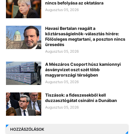
nincs befolyása az oktatásra
Augusztus 05, 2026
Havasi Bertalan reagált a
köztársaságielnök-választás hírére:
Fölösleges megtartani, a poszton nincs
üresedés
Augusztus 05, 2026
A Mészáros Csoport húsz kamionnyi
ásványvizet oszt szét több
magyarországi térségben
Augusztus 05, 2026
Tiszások: a fideszesekből kell
duzzasztógátat csinálni a Dunában
Augusztus 05, 2026
HOZZÁSZÓLÁSOK