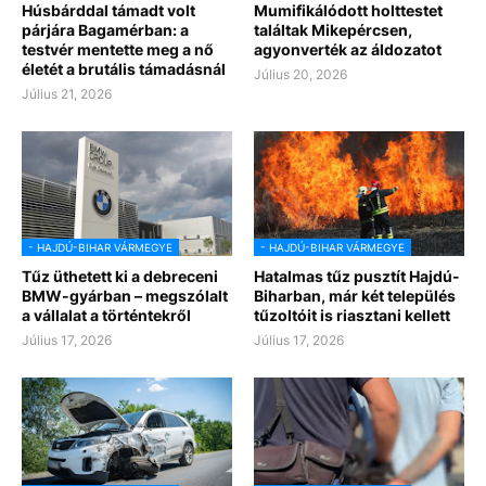
Húsbárddal támadt volt
Mumifikálódott holttestet
párjára Bagamérban: a
találtak Mikepércsen,
testvér mentette meg a nő
agyonverték az áldozatot
életét a brutális támadásnál
Július 20, 2026
Július 21, 2026
- HAJDÚ-BIHAR VÁRMEGYE
- HAJDÚ-BIHAR VÁRMEGYE
Tűz üthetett ki a debreceni
Hatalmas tűz pusztít Hajdú-
BMW-gyárban – megszólalt
Biharban, már két település
a vállalat a történtekről
tűzoltóit is riasztani kellett
Július 17, 2026
Július 17, 2026