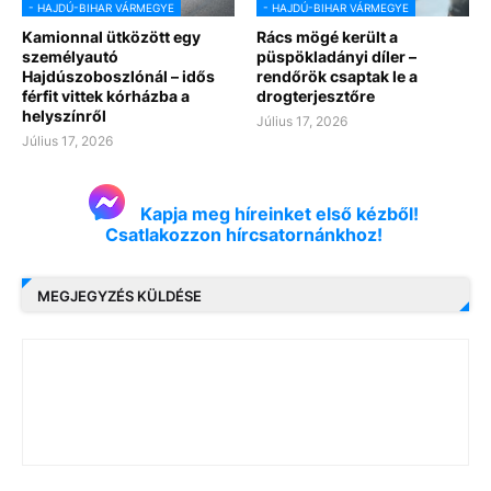
- HAJDÚ-BIHAR VÁRMEGYE
- HAJDÚ-BIHAR VÁRMEGYE
Kamionnal ütközött egy
Rács mögé került a
személyautó
püspökladányi díler –
Hajdúszoboszlónál – idős
rendőrök csaptak le a
férfit vittek kórházba a
drogterjesztőre
helyszínről
Július 17, 2026
Július 17, 2026
Kapja meg híreinket első kézből!
Csatlakozzon hírcsatornánkhoz!
MEGJEGYZÉS KÜLDÉSE