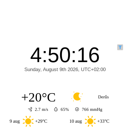
+20°C
Derűs
2.7 m/s
65%
766
mmHg
 aug
+29°C
10 aug
+33°C
11 aug