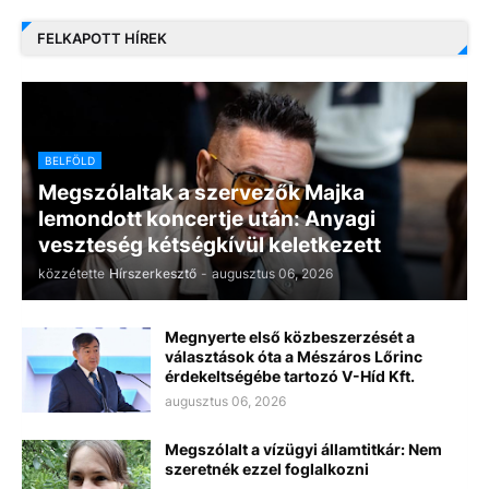
FELKAPOTT HÍREK
BELFÖLD
Megszólaltak a szervezők Majka
lemondott koncertje után: Anyagi
veszteség kétségkívül keletkezett
közzétette
Hírszerkesztő
-
augusztus 06, 2026
Megnyerte első közbeszerzését a
választások óta a Mészáros Lőrinc
érdekeltségébe tartozó V-Híd Kft.
augusztus 06, 2026
Megszólalt a vízügyi államtitkár: Nem
szeretnék ezzel foglalkozni