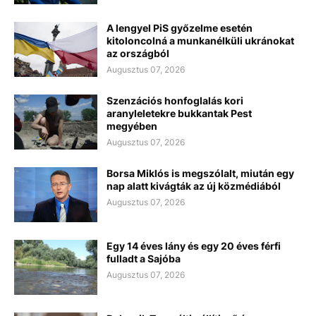
A lengyel PiS győzelme esetén
kitoloncolná a munkanélküli ukránokat
az országból
Augusztus 07, 2026
Szenzációs honfoglalás kori
aranyleletekre bukkantak Pest
megyében
Augusztus 07, 2026
Borsa Miklós is megszólalt, miután egy
nap alatt kivágták az új közmédiából
Augusztus 07, 2026
Egy 14 éves lány és egy 20 éves férfi
fulladt a Sajóba
Augusztus 07, 2026