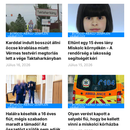
- BORSOD-ABAÚJ-ZEMPLÉN
- BORSOD-ABAÚJ-ZEMPLÉN
VÁRMEGYE
VÁRMEGYE
Karddal indult bosszút állni
Eltűnt egy 15 éves lány
öccse kirablása miatt:
Miskolc környékén – A
Vérmes testvéri megtorlás
rendőrség a lakosság
lett a vége Taktaharkányban
segítségét kéri
Július 16, 2026
Július 15, 2026
- BORSOD-ABAÚJ-ZEMPLÉN
- BORSOD-ABAÚJ-ZEMPLÉN
VÁRMEGYE
VÁRMEGYE
Halálra késelték a 16 éves
Olyan verést kapott a
fiút, mégis szabadon
selyebi fiú, hogy be kellett
maradt a támadó! Az
vinni a miskolci kórházba
összetört szülők nem adják