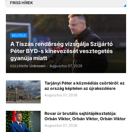
FRISS HÍREK
BELFÖLD
A Tiszás rendőrség vizsgálja Szijjártó
Péter BYD-s kinevezését vesztegetés
gyanúja miatt
közzétette
Unknown
-
Augusztus 07, 2026
Tarjányi Péter a közmédiás csörtéről: ez
az ország képtelen az újrakezdésre
Augusztus 07, 2026
Rovar úr brutális sajtótájékoztatója:
Orbán Viktor, Orbán Viktor, Orbán Viktor
Augusztus 07, 2026