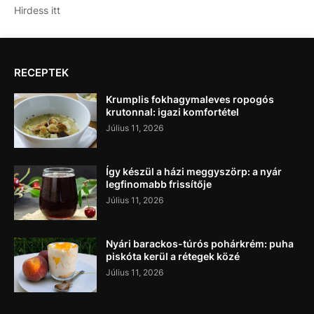
Hirdess itt
RECEPTEK
Krumplis fokhagymaleves ropogós
krutonnal: igazi komfortétel
Július 11, 2026
Így készül a házi meggyszörp: a nyár
legfinomabb frissítője
Július 11, 2026
Nyári barackos-túrós pohárkrém: puha
piskóta kerül a rétegek közé
Július 11, 2026