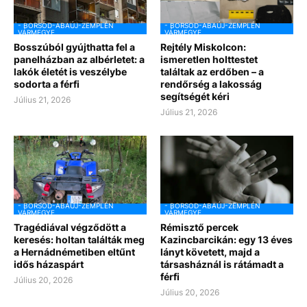
- BORSOD-ABAÚJ-ZEMPLÉN
- BORSOD-ABAÚJ-ZEMPLÉN
VÁRMEGYE
VÁRMEGYE
Bosszúból gyújthatta fel a
Rejtély Miskolcon:
panelházban az albérletet: a
ismeretlen holttestet
lakók életét is veszélybe
találtak az erdőben – a
sodorta a férfi
rendőrség a lakosság
segítségét kéri
Július 21, 2026
Július 21, 2026
- BORSOD-ABAÚJ-ZEMPLÉN
- BORSOD-ABAÚJ-ZEMPLÉN
VÁRMEGYE
VÁRMEGYE
Tragédiával végződött a
Rémisztő percek
keresés: holtan találták meg
Kazincbarcikán: egy 13 éves
a Hernádnémetiben eltűnt
lányt követett, majd a
idős házaspárt
társasháznál is rátámadt a
férfi
Július 20, 2026
Július 20, 2026