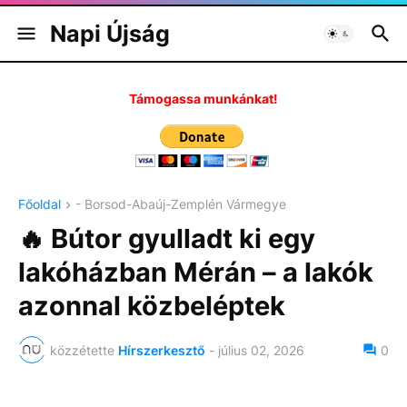
Napi Újság
Támogassa munkánkat!
Főoldal
- Borsod-Abaúj-Zemplén Vármegye
🔥 Bútor gyulladt ki egy
lakóházban Mérán – a lakók
azonnal közbeléptek
közzétette
Hírszerkesztő
-
július 02, 2026
0