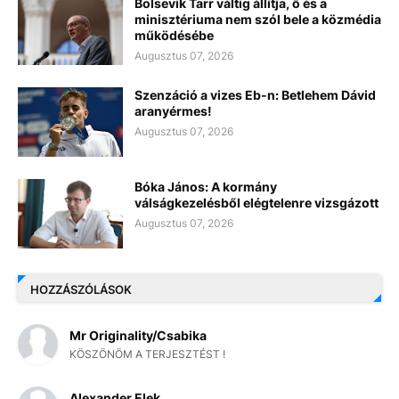
Bolsevik Tarr váltig állítja, ő és a
minisztériuma nem szól bele a közmédia
működésébe
Augusztus 07, 2026
Szenzáció a vizes Eb-n: Betlehem Dávid
aranyérmes!
Augusztus 07, 2026
Bóka János: A kormány
válságkezelésből elégtelenre vizsgázott
Augusztus 07, 2026
HOZZÁSZÓLÁSOK
Mr Originality/Csabika
KÖSZÖNÖM A TERJESZTÉST !
Alexander Elek