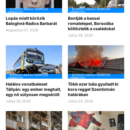
- BORSOD-ABAÚJ-ZEMPLÉN
- BORSOD-ABAÚJ-ZEMPLÉN
VÁRMEGYE
VÁRMEGYE
Lopás miatt körözik
Bontják a kassai
Baloghné Radics Barbarát
romatelepet, Borsodba
költöztetik a családokat
Augusztus 07, 2026
Július 28, 2026
- BORSOD-ABAÚJ-ZEMPLÉN
- BORSOD-ABAÚJ-ZEMPLÉN
VÁRMEGYE
VÁRMEGYE
Halálos vonatbaleset
Több ezer bála gyulladt ki
Tállyán: egy ember meghalt,
kora reggel Szentistván
egy nő súlyosan megsérült
határában
Július 26, 2026
Július 24, 2026