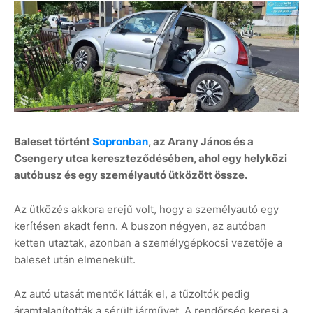
Baleset történt
Sopronban
, az Arany János és a
Csengery utca kereszteződésében, ahol egy helyközi
autóbusz és egy személyautó ütközött össze.
Az ütközés akkora erejű volt, hogy a személyautó egy
kerítésen akadt fenn. A buszon négyen, az autóban
ketten utaztak, azonban a személygépkocsi vezetője a
baleset után elmenekült.
Az autó utasát mentők látták el, a tűzoltók pedig
áramtalanították a sérült járművet. A rendőrség keresi a