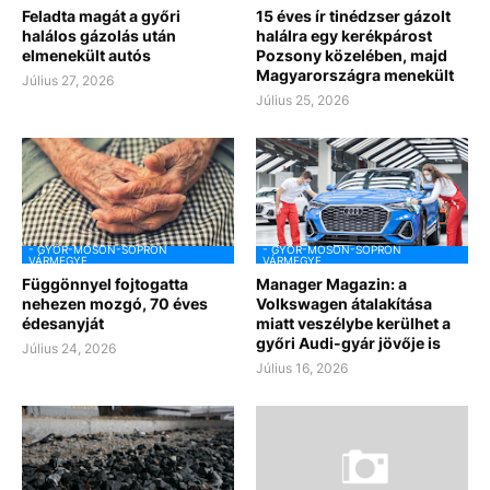
Feladta magát a győri
15 éves ír tinédzser gázolt
halálos gázolás után
halálra egy kerékpárost
elmenekült autós
Pozsony közelében, majd
Magyarországra menekült
Július 27, 2026
Július 25, 2026
- GYŐR-MOSON-SOPRON
- GYŐR-MOSON-SOPRON
VÁRMEGYE
VÁRMEGYE
Függönnyel fojtogatta
Manager Magazin: a
nehezen mozgó, 70 éves
Volkswagen átalakítása
édesanyját
miatt veszélybe kerülhet a
győri Audi-gyár jövője is
Július 24, 2026
Július 16, 2026