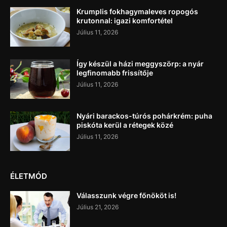
Krumplis fokhagymaleves ropogós
krutonnal: igazi komfortétel
Július 11, 2026
Így készül a házi meggyszörp: a nyár
legfinomabb frissítője
Július 11, 2026
Nyári barackos-túrós pohárkrém: puha
piskóta kerül a rétegek közé
Július 11, 2026
ÉLETMÓD
Válasszunk végre főnököt is!
Július 21, 2026