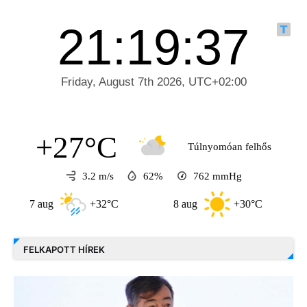
+27°C
Túlnyomóan felhős
3.2 m/s
62%
762
mmHg
7 aug
+32°C
8 aug
+30°C
9 a
FELKAPOTT HÍREK