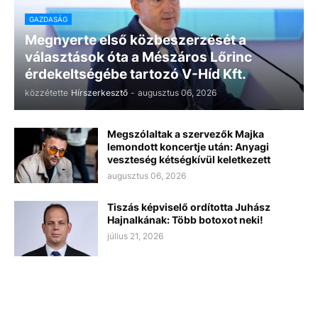
GAZDASÁG
Megnyerte első közbeszerzését a
választások óta a Mészáros Lőrinc
érdekeltségébe tartozó V-Híd Kft.
közzétette
Hírszerkesztő
-
augusztus 06, 2026
Megszólaltak a szervezők Majka
lemondott koncertje után: Anyagi
veszteség kétségkívül keletkezett
augusztus 06, 2026
Tiszás képviselő ordította Juhász
Hajnalkának: Több botoxot neki!
július 21, 2026