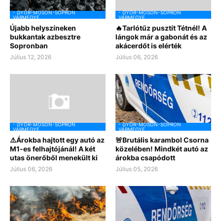
- GYŐR-MOSON-SOPRON
- GYŐR-MOSON-SOPRON
VÁRMEGYE
VÁRMEGYE
Újabb helyszíneken
🔥Tarlótűz pusztít Tétnél! A
bukkantak azbesztre
lángok már a gabonát és az
Sopronban
akácerdőt is elérték
Július 12, 2026
Július 06, 2026
- GYŐR-MOSON-SOPRON
- GYŐR-MOSON-SOPRON
VÁRMEGYE
VÁRMEGYE
⚠️Árokba hajtott egy autó az
🚨Brutális karambol Csorna
M1-es felhajtójánál! A két
közelében! Mindkét autó az
utas önerőből menekült ki
árokba csapódott
Július 06, 2026
Július 05, 2026