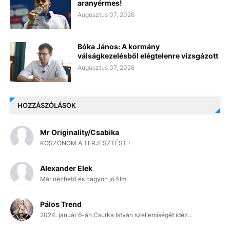
aranyérmes!
Augusztus 07, 2026
Bóka János: A kormány
válságkezelésből elégtelenre vizsgázott
Augusztus 07, 2026
HOZZÁSZÓLÁSOK
Mr Originality/Csabika
KÖSZÖNÖM A TERJESZTÉST !
Alexander Elek
Már nézhető és nagyon jó film.
Pálos Trend
2024. január 6-án Csurka István szellemiségét idéz...