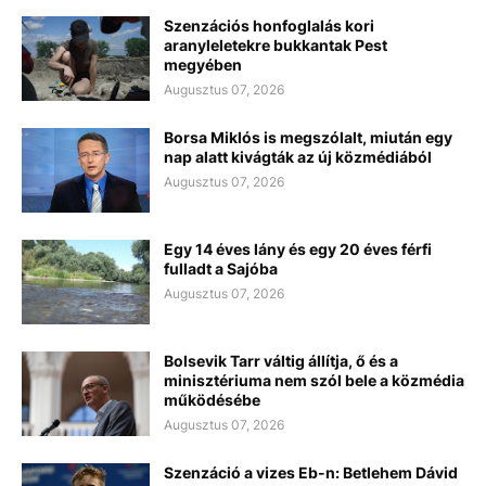
Szenzációs honfoglalás kori
aranyleletekre bukkantak Pest
megyében
Augusztus 07, 2026
Borsa Miklós is megszólalt, miután egy
nap alatt kivágták az új közmédiából
Augusztus 07, 2026
Egy 14 éves lány és egy 20 éves férfi
fulladt a Sajóba
Augusztus 07, 2026
Bolsevik Tarr váltig állítja, ő és a
minisztériuma nem szól bele a közmédia
működésébe
Augusztus 07, 2026
Szenzáció a vizes Eb-n: Betlehem Dávid