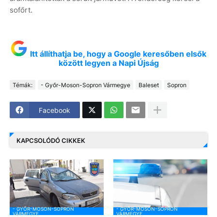
sofőrt.
Itt állíthatja be, hogy a Google keresőben elsők
között legyen a Napi Újság
Témák:
- Győr-Moson-Sopron Vármegye
Baleset
Sopron
Facebook
KAPCSOLÓDÓ CIKKEK
- GYŐR-MOSON-SOPRON
- GYŐR-MOSON-SOPRON
VÁRMEGYE
VÁRMEGYE