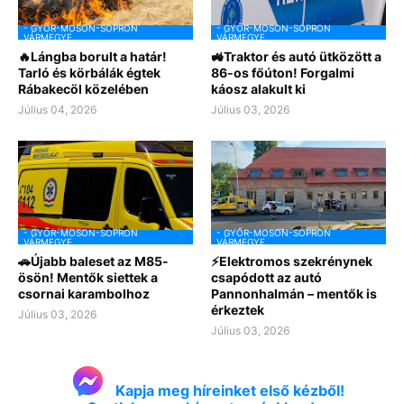
- GYŐR-MOSON-SOPRON
- GYŐR-MOSON-SOPRON
VÁRMEGYE
VÁRMEGYE
🔥Lángba borult a határ!
🚜Traktor és autó ütközött a
Tarló és körbálák égtek
86-os főúton! Forgalmi
Rábakecöl közelében
káosz alakult ki
Július 04, 2026
Július 03, 2026
- GYŐR-MOSON-SOPRON
- GYŐR-MOSON-SOPRON
VÁRMEGYE
VÁRMEGYE
🚗Újabb baleset az M85-
⚡Elektromos szekrénynek
ösön! Mentők siettek a
csapódott az autó
csornai karambolhoz
Pannonhalmán – mentők is
érkeztek
Július 03, 2026
Július 03, 2026
Kapja meg híreinket első kézből!