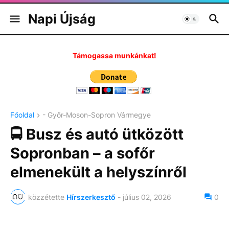
Napi Újság
Támogassa munkánkat!
Főoldal
- Győr-Moson-Sopron Vármegye
🚍 Busz és autó ütközött
Sopronban – a sofőr
elmenekült a helyszínről
közzétette
Hírszerkesztő
-
július 02, 2026
0