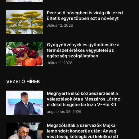
Perzselő hőségben is virágzik: ezért
ültetik egyre többen ezt a növényt
Július 12, 2026
Gyógynövények és gyümölcsök: a
természet értékes vegyületei az
egészség szolgálatában
Július 11, 2026
VEZETŐ HÍREK
Megnyerte első közbeszerzését a
választások óta a Mészáros Lőrinc
érdekeltségébe tartozó V-Híd Kft.
augusztus 06, 2026
Megszólaltak a szervezők Majka
lemondott koncertje után: Anyagi
veszteség kétségkívül keletkezett