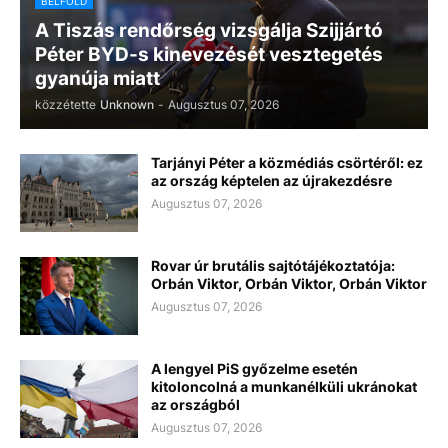
BELFÖLD
A Tiszás rendőrség vizsgálja Szijjártó
Péter BYD-s kinevezését vesztegetés
gyanúja miatt
közzétette
Unknown
-
Augusztus 07, 2026
Tarjányi Péter a közmédiás csörtéről: ez
az ország képtelen az újrakezdésre
Augusztus 07, 2026
Rovar úr brutális sajtótájékoztatója:
Orbán Viktor, Orbán Viktor, Orbán Viktor
Augusztus 07, 2026
A lengyel PiS győzelme esetén
kitoloncolná a munkanélküli ukránokat
az országból
Augusztus 07, 2026