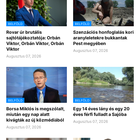
BELFÖLD
BELFÖLD
Rovar úr brutális
Szenzációs honfoglalás kori
sajtótájékoztatója: Orbán
aranyleletekre bukkantak
Viktor, Orbán Viktor, Orbán
Pest megyében
Viktor
Augusztus 07, 2026
Augusztus 07, 2026
BELFÖLD
BELFÖLD
Borsa Miklós is megszólalt,
Egy 14 éves lány és egy 20
miután egy nap alatt
éves férfi fulladt a Sajóba
kivágták az új közmédiából
Augusztus 07, 2026
Augusztus 07, 2026