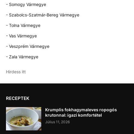
- Somogy Vármegye
- Szabolcs-Szatmár-Bereg Vármegye
- Tolna Vármegye
- Vas Vármegye
- Veszprém Vármegye
- Zala Vármegye
Hirdess itt
RECEPTEK
Krumplis fokhagymaleves ropogós
krutonnal: igazi komfortétel
Július 11, 2026