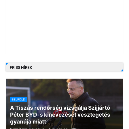
FRISS HÍREK
BELFÖLD
A Tiszás rendőrség vizsgálja Szijjártó
Péter BYD-s kinevezését vesztegetés
gyanúja miatt