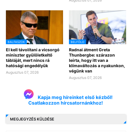
Augusztus 07, 2026
BALFASZOK
BELFÖLD
El kell távolítani a vicsorgó
Radnai átment Greta
miniszter gyülöletkeltő
Thunbergbe: szárazon
tábláját, mert nincs rá
leírta, hogy itt van a
hatósági engedélyük
klímaváltozás a nyakunkon,
végünk van
Augusztus 07, 2026
Augusztus 07, 2026
Kapja meg híreinket első kézből!
Csatlakozzon hírcsatornánkhoz!
MEGJEGYZÉS KÜLDÉSE