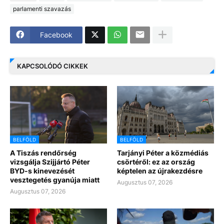
parlamenti szavazás
Facebook
KAPCSOLÓDÓ CIKKEK
BELFÖLD
BELFÖLD
A Tiszás rendőrség
Tarjányi Péter a közmédiás
vizsgálja Szijjártó Péter
csörtéről: ez az ország
BYD-s kinevezését
képtelen az újrakezdésre
vesztegetés gyanúja miatt
Augusztus 07, 2026
Augusztus 07, 2026