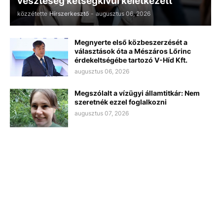
veszteség kétségkívül keletkezett
közzétette
Hírszerkesztő
-
augusztus 06, 2026
Megnyerte első közbeszerzését a
választások óta a Mészáros Lőrinc
érdekeltségébe tartozó V-Híd Kft.
augusztus 06, 2026
Megszólalt a vízügyi államtitkár: Nem
szeretnék ezzel foglalkozni
augusztus 07, 2026