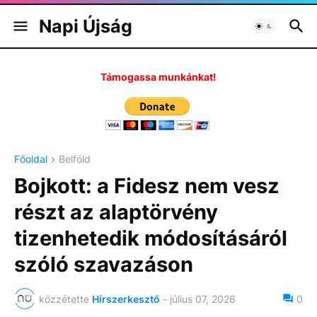
Napi Újság
Támogassa munkánkat!
Főoldal
Belföld
Bojkott: a Fidesz nem vesz
részt az alaptörvény
tizenhetedik módosításáról
szóló szavazáson
közzétette
Hírszerkesztő
-
július 07, 2026
0