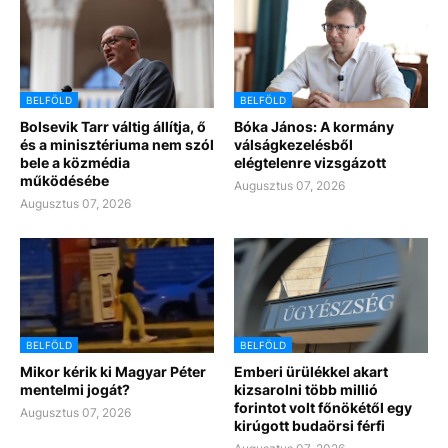
BELFÖLD
BELFÖLD
Bolsevik Tarr váltig állítja, ő
Bóka János: A kormány
és a minisztériuma nem szól
válságkezelésből
bele a közmédia
elégtelenre vizsgázott
működésébe
Augusztus 07, 2026
Augusztus 07, 2026
BELFÖLD
BELFÖLD
Mikor kérik ki Magyar Péter
Emberi ürülékkel akart
mentelmi jogát?
kizsarolni több millió
forintot volt főnökétől egy
Augusztus 07, 2026
kirúgott budaörsi férfi