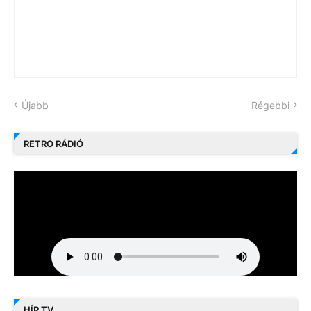
Újabb
Régebbi
RETRO RÁDIÓ
HÍR TV