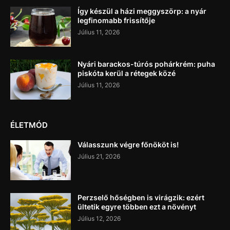
Így készül a házi meggyszörp: a nyár
legfinomabb frissítője
Július 11, 2026
Nyári barackos-túrós pohárkrém: puha
piskóta kerül a rétegek közé
Július 11, 2026
ÉLETMÓD
Válasszunk végre főnököt is!
Július 21, 2026
Perzselő hőségben is virágzik: ezért
ültetik egyre többen ezt a növényt
Július 12, 2026