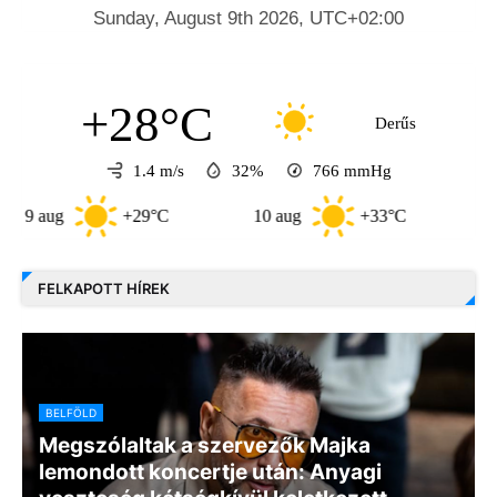
+28°C
Derűs
1.4 m/s
32%
766
mmHg
ug
+29°C
10 aug
+33°C
11 aug
FELKAPOTT HÍREK
BELFÖLD
Megszólaltak a szervezők Majka
lemondott koncertje után: Anyagi