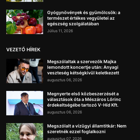
Gyógynövények és gyümölcsök: a
természet értékes vegyületei az
egészség szolgálatában
Július 11, 2026
VEZETŐ HÍREK
Megszólaltak a szervezők Majka
lemondott koncertje után: Anyagi
veszteség kétségkívül keletkezett
augusztus 06, 2026
Megnyerte első közbeszerzését a
választások óta a Mészáros Lőrinc
érdekeltségébe tartozó V-Híd Kft.
augusztus 06, 2026
Megszólalt a vízügyi államtitkár: Nem
szeretnék ezzel foglalkozni
augusztus 07, 2026