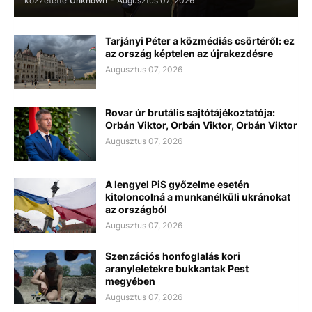
közzétette
Unknown
-
Augusztus 07, 2026
Tarjányi Péter a közmédiás csörtéről: ez
az ország képtelen az újrakezdésre
Augusztus 07, 2026
Rovar úr brutális sajtótájékoztatója:
Orbán Viktor, Orbán Viktor, Orbán Viktor
Augusztus 07, 2026
A lengyel PiS győzelme esetén
kitoloncolná a munkanélküli ukránokat
az országból
Augusztus 07, 2026
Szenzációs honfoglalás kori
aranyleletekre bukkantak Pest
megyében
Augusztus 07, 2026