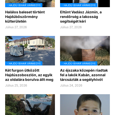
- HAJDÚ-BIHAR VÁRMEGYE
- HAJDÚ-BIHAR VÁRMEGYE
Halálos baleset történt
Eltűnt Vadász Jázmin, a
Hajdúböszörmény
rendőrség a lakosság
külterületén
segítségét kéri
Július 27, 2026
Július 27, 2026
- HAJDÚ-BIHAR VÁRMEGYE
- HAJDÚ-BIHAR VÁRMEGYE
Két furgon ütközött
Az éjszaka közepén riadtak
Hajdúszoboszlón, az egyik
fel a lakók Kabán, azonnal
az oldalára borulva állt meg
tárcsázták a segélyhívót
Július 25, 2026
Július 24, 2026