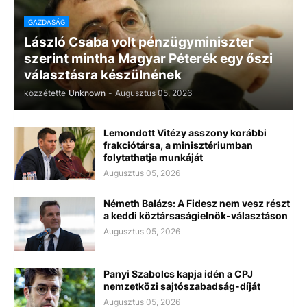
GAZDASÁG
László Csaba volt pénzügyminiszter
szerint mintha Magyar Péterék egy őszi
választásra készülnének
közzétette
Unknown
-
Augusztus 05, 2026
Lemondott Vitézy asszony korábbi
frakciótársa, a minisztériumban
folytathatja munkáját
Augusztus 05, 2026
Németh Balázs: A Fidesz nem vesz részt
a keddi köztársaságielnök-választáson
Augusztus 05, 2026
Panyi Szabolcs kapja idén a CPJ
nemzetközi sajtószabadság-díját
Augusztus 05, 2026