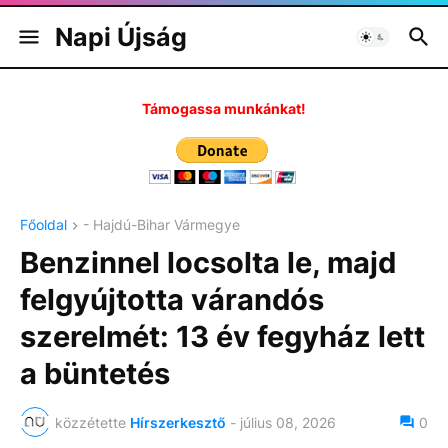
Napi Újság
Támogassa munkánkat!
Főoldal
- Hajdú-Bihar Vármegye
Benzinnel locsolta le, majd
felgyújtotta várandós
szerelmét: 13 év fegyház lett
a büntetés
közzétette
Hírszerkesztő
-
július 08, 2026
0