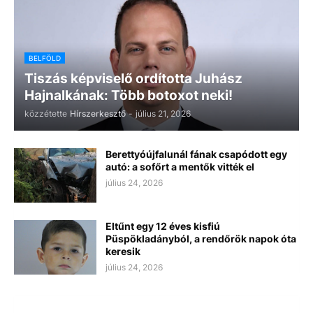
BELFÖLD
Tiszás képviselő ordította Juhász
Hajnalkának: Több botoxot neki!
közzétette
Hírszerkesztő
-
július 21, 2026
Berettyóújfalunál fának csapódott egy
autó: a sofőrt a mentők vitték el
július 24, 2026
Eltűnt egy 12 éves kisfiú
Püspökladányból, a rendőrök napok óta
keresik
július 24, 2026