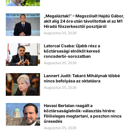
„Megaláztak!” – Megszólalt Hajdú Gábor,
akit alig 24 óra után távolítottak el az M1
Híradó főszerkesztői posztjáról
Augusztus 05, 2026
Latorcai Csaba: Újabb rész a
köztársasági elnököt kereső
roncsderbi-sorozatban
Augusztus 05, 2026
Lannert Judit: Takaró Mihálynak többé
nincs befolyása az oktatásra
Augusztus 05, 2026
Havasi Bertalan reagált a
köztársaságielnök-választás hírére:
Fölösleges megtartani, a poszton nincs
üresedés
Augusztus 05, 2026