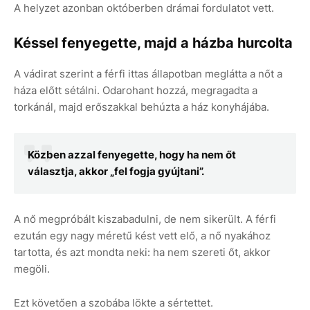
A helyzet azonban októberben drámai fordulatot vett.
Késsel fenyegette, majd a házba hurcolta
A vádirat szerint a férfi ittas állapotban meglátta a nőt a
háza előtt sétálni. Odarohant hozzá, megragadta a
torkánál, majd erőszakkal behúzta a ház konyhájába.
Közben azzal fenyegette, hogy ha nem őt
választja, akkor „fel fogja gyújtani”.
A nő megpróbált kiszabadulni, de nem sikerült. A férfi
ezután egy nagy méretű kést vett elő, a nő nyakához
tartotta, és azt mondta neki: ha nem szereti őt, akkor
megöli.
Ezt követően a szobába lökte a sértettet.