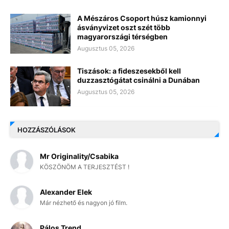
A Mészáros Csoport húsz kamionnyi
ásványvizet oszt szét több
magyarországi térségben
Augusztus 05, 2026
Tiszások: a fideszesekből kell
duzzasztógátat csinálni a Dunában
Augusztus 05, 2026
HOZZÁSZÓLÁSOK
Mr Originality/Csabika
KÖSZÖNÖM A TERJESZTÉST !
Alexander Elek
Már nézhető és nagyon jó film.
Pálos Trend