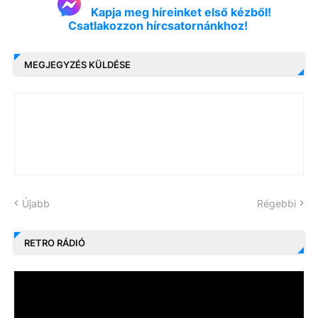
Kapja meg híreinket első kézből!
Csatlakozzon hírcsatornánkhoz!
MEGJEGYZÉS KÜLDÉSE
Újabb
Régebbi
RETRO RÁDIÓ