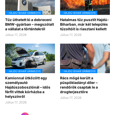
- HAJDÚ-BIHAR VÁRMEGYE
- HAJDÚ-BIHAR VÁRMEGYE
Tűz üthetett ki a debreceni
Hatalmas tűz pusztít Hajdú-
BMW-gyárban – megszólalt
Biharban, már két település
a vállalat a történtekről
tűzoltóit is riasztani kellett
Július 17, 2026
Július 17, 2026
- HAJDÚ-BIHAR VÁRMEGYE
- HAJDÚ-BIHAR VÁRMEGYE
Kamionnal ütközött egy
Rács mögé került a
személyautó
püspökladányi díler –
Hajdúszoboszlónál – idős
rendőrök csaptak le a
férfit vittek kórházba a
drogterjesztőre
helyszínről
Július 17, 2026
Július 17, 2026