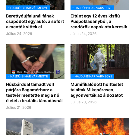
- HAJDÚ-BIHAR VÁRMEGYE
- HAJDÚ-BIHAR VÁRMEGYE
Berettyóújfalunál fának
Eltűnt egy 12 éves kisfiú
csapódott egy autó: a sofőrt
Püspökladányból, a
a mentők vitték el
rendőrök napok óta keresik
Július 24, 2026
Július 24, 2026
- HAJDÚ-BIHAR VÁRMEGYE
- HAJDÚ-BIHAR VÁRMEGYE
Húsbárddal támadt volt
Mumifikálódott holttestet
párjára Bagamérban: a
találtak Mikepércsen,
testvér mentette meg a nő
agyonverték az áldozatot
életét a brutális támadásnál
Július 20, 2026
Július 21, 2026