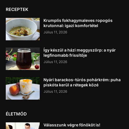
RECEPTEK
Krumplis fokhagymaleves ropogós
krutonnal: igazi komfortétel
Július 11, 2026
Így készül a házi meggyszörp: a nyár
legfinomabb frissítője
Július 11, 2026
Nyári barackos-túrós pohárkrém: puha
piskóta kerül a rétegek közé
Július 11, 2026
ÉLETMÓD
Válasszunk végre főnököt is!