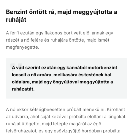
Benzint öntött rá, majd meggyújtotta a
ruháját
A férfi ezután egy flakonos bort vett elő, annak egy
részét a nő fejére és ruhájára öntötte, majd ismét
megfenyegette.
A vád szerint ezután egy kannából motorbenzint
locsolt a nő arcára, mellkasára és testének bal
oldalára, majd egy öngyújtóval meggyújtotta a
ruházatát.
A nő ekkor kétségbeesetten próbált menekülni. Kirohant
az udvarra, ahol saját kezével próbálta eloltani a lángokat:
ruháját ütögette, majd letépte magáról az égő
felsőruházatot, és egy esővízgyűjtő hordóban próbálta