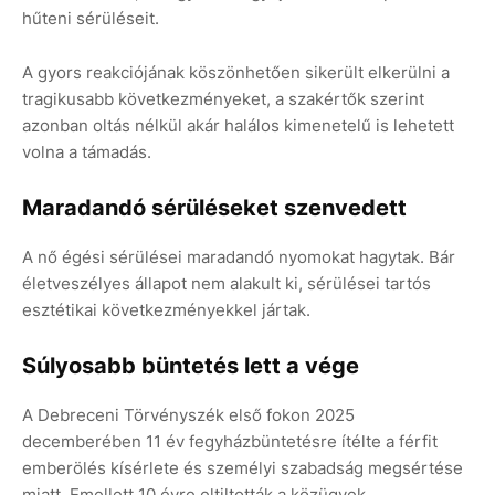
hűteni sérüléseit.
A gyors reakciójának köszönhetően sikerült elkerülni a
tragikusabb következményeket, a szakértők szerint
azonban oltás nélkül akár halálos kimenetelű is lehetett
volna a támadás.
Maradandó sérüléseket szenvedett
A nő égési sérülései maradandó nyomokat hagytak. Bár
életveszélyes állapot nem alakult ki, sérülései tartós
esztétikai következményekkel jártak.
Súlyosabb büntetés lett a vége
A Debreceni Törvényszék első fokon 2025
decemberében 11 év fegyházbüntetésre ítélte a férfit
emberölés kísérlete és személyi szabadság megsértése
miatt. Emellett 10 évre eltiltották a közügyek