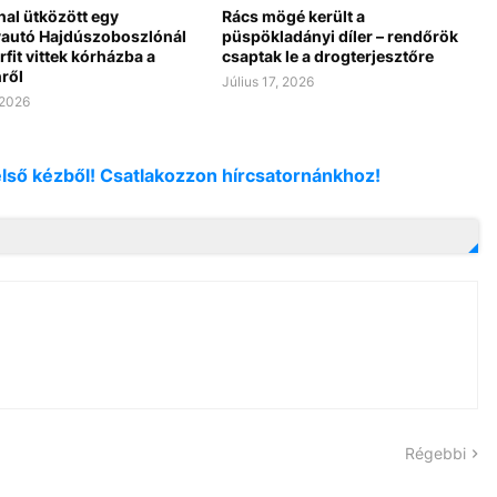
al ütközött egy
Rács mögé került a
autó Hajdúszoboszlónál
püspökladányi díler – rendőrök
érfit vittek kórházba a
csaptak le a drogterjesztőre
ről
Július 17, 2026
 2026
első kézből! Csatlakozzon hírcsatornánkhoz!
Régebbi