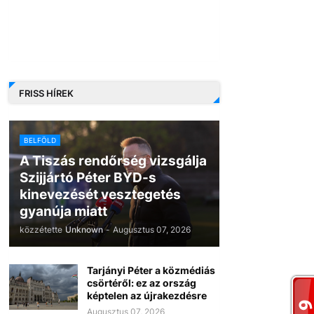
FRISS HÍREK
BELFÖLD
A Tiszás rendőrség vizsgálja
Szijjártó Péter BYD-s
kinevezését vesztegetés
gyanúja miatt
közzétette
Unknown
-
Augusztus 07, 2026
Tarjányi Péter a közmédiás
csörtéről: ez az ország
képtelen az újrakezdésre
Augusztus 07, 2026