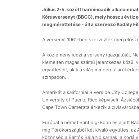
Július 2-5. között harmincadik alkalomma
Kórusversenyt (BBCC), mely hosszú évtize
megmérettetése - áll a szervező Kodály F
A versenyt 1961-ben szervezték meg előszö
A közlemény idézi a verseny igazgatóját, N
kiemelten magas számú jelentkezés közül vá
együtteseit, akik a világ minden tájáról érk
színpadon.
Amerikát a kaliforniai Riverside City Colleg
University of Puerto Rico képviseli. Ázsiábó
Cape Town Camerata érkezik a cívisvárosba
Európát a német Santinig-Bonn és a lett Ba
míg Törökországból két kiváló együttes, az A
közönség a Bartók Béla Nőikarnak, a Kodály