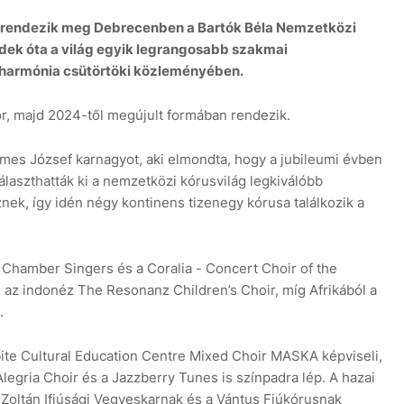
l rendezik meg Debrecenben a Bartók Béla Nemzetközi
dek óta a világ egyik legrangosabb szakmai
ilharmónia csütörtöki közleményében.
r, majd 2024-től megújult formában rendezik.
emes József karnagyot, aki elmondta, hogy a jubileumi évben
laszthatták ki a nemzetközi kórusvilág legkiválóbb
eznek, így idén négy kontinens tizenegy kórusa találkozik a
e Chamber Singers és a Coralia - Concert Choir of the
l az indonéz The Resonanz Children’s Choir, míg Afrikából a
.
bite Cultural Education Centre Mixed Choir MASKA képviseli,
legria Choir és a Jazzberry Tunes is színpadra lép. A hazai
 Zoltán Ifjúsági Vegyeskarnak és a Vántus Fiúkórusnak