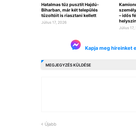
Hatalmas tűz pusztít Hajdú-
Kamionn
Biharban, már két település
személy
tűzoltóit is riasztani kellett
– idős f
helyszín
Július 17, 2026
Július 17,
Kapja meg híreinket 
MEGJEGYZÉS KÜLDÉSE
Újabb