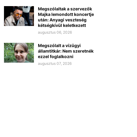
Megszólaltak a szervezők
Majka lemondott koncertje
után: Anyagi veszteség
kétségkívül keletkezett
augusztus 06, 2026
Megszólalt a vízügyi
államtitkár: Nem szeretnék
ezzel foglalkozni
augusztus 07, 2026