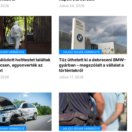
, 2026
Július 24, 2026
BIHAR VÁRMEGYE
- HAJDÚ-BIHAR VÁRMEGYE
lódott holttestet találtak
Tűz üthetett ki a debreceni BMW-
csen, agyonverték az
gyárban – megszólalt a vállalat a
ot
történtekről
, 2026
Július 17, 2026
BIHAR VÁRMEGYE
- HAJDÚ-BIHAR VÁRMEGYE