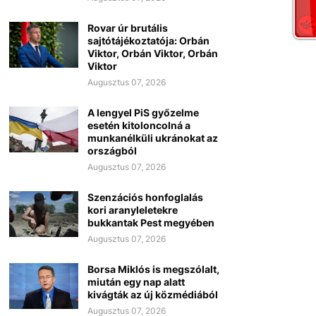
Rovar úr brutális
sajtótájékoztatója: Orbán
Viktor, Orbán Viktor, Orbán
Viktor
Augusztus 07, 2026
A lengyel PiS győzelme
esetén kitoloncolná a
munkanélküli ukránokat az
országból
Augusztus 07, 2026
Szenzációs honfoglalás
kori aranyleletekre
bukkantak Pest megyében
Augusztus 07, 2026
Borsa Miklós is megszólalt,
miután egy nap alatt
kivágták az új közmédiából
Augusztus 07, 2026