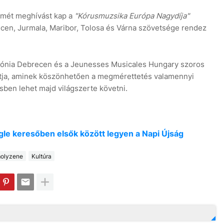
smét meghívást kap a
"Kórusmuzsika Európa Nagydíja"
cen, Jurmala, Maribor, Tolosa és Várna szövetsége rendez
rmónia Debrecen és a Jeunesses Musicales Hungary szoros
tja, aminek köszönhetően a megmérettetés valamennyi
ésben lehet majd világszerte követni.
oogle keresőben elsők között legyen a Napi Újság
olyzene
Kultúra