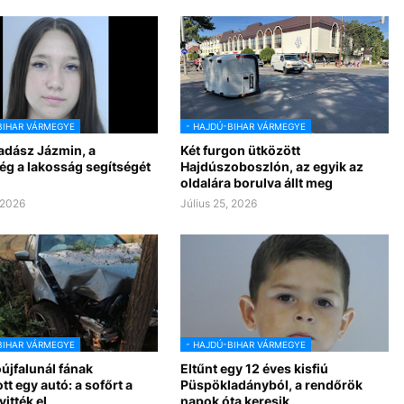
BIHAR VÁRMEGYE
- HAJDÚ-BIHAR VÁRMEGYE
adász Jázmin, a
Két furgon ütközött
ég a lakosság segítségét
Hajdúszoboszlón, az egyik az
oldalára borulva állt meg
 2026
Július 25, 2026
BIHAR VÁRMEGYE
- HAJDÚ-BIHAR VÁRMEGYE
újfalunál fának
Eltűnt egy 12 éves kisfiú
t egy autó: a sofőrt a
Püspökladányból, a rendőrök
itték el
napok óta keresik