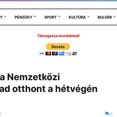
Y
PÉNZÜGY
SPORT
KULTÚRA
BULVÁR
Támogassa munkánkat!
la Nemzetközi
ad otthont a hétvégén
6
0