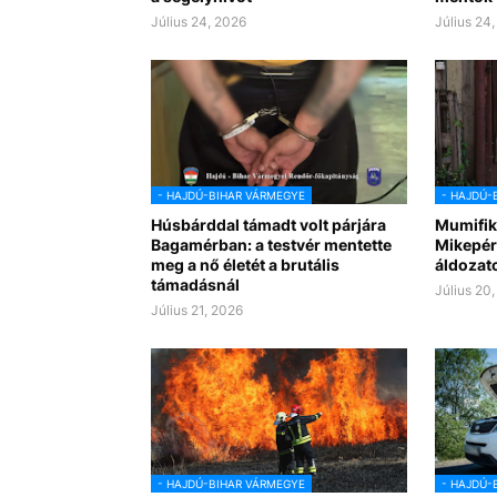
Július 24, 2026
Július 24
- HAJDÚ-BIHAR VÁRMEGYE
- HAJDÚ-
Húsbárddal támadt volt párjára
Mumifiká
Bagamérban: a testvér mentette
Mikepér
meg a nő életét a brutális
áldozat
támadásnál
Július 20
Július 21, 2026
- HAJDÚ-BIHAR VÁRMEGYE
- HAJDÚ-