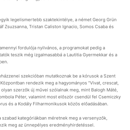
 egyik legelismertebb szaktekintélye, a német Georg Grün
 Gráf Zsuzsanna, Tristan Caliston Ignacio, Somos Csaba és
mennyi fordulója nyilvános, a programokat pedig a
atók teszik még izgalmasabbá a Lautitia Gyermekkar és a
ben.
gyházzenei szekcióban mutatkoznak be a kórusok a Szent
Központban rendezik meg a hagyományos "Vivat, crescat,
 olyan szerzők új művei szólalnak meg, mint Balogh Máté,
Zombola Péter, valamint most először csendül fel Csemiczky
órus és a Kodály Filharmonikusok közös előadásában.
 a szabad kategóriákban méretnek meg a versenyzők,
vezik meg az ünnepélyes eredményhirdetéssel.