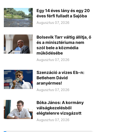
Egy 14 éves lány és egy 20
éves férfi fulladt a Sajóba
Augusztus 07, 2026
Bolsevik Tarr váltig állítja, ő
és a minisztériuma nem
szól bele a közmédia
működésébe
Augusztus 07, 2026
Szenzáció a vizes Eb-n:
Betlehem Dávid
aranyérmes!
Augusztus 07, 2026
Bóka János: A kormány
válságkezelésből
elégtelenre vizsgázott
Augusztus 07, 2026