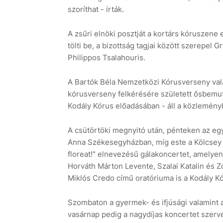
szoríthat - írták.
A zsűri elnöki posztját a kortárs kóruszene
tölti be, a bizottság tagjai között szerepel
Philippos Tsalahouris.
A Bartók Béla Nemzetközi Kórusverseny vala
kórusverseny felkérésére született ősbemut
Kodály Kórus előadásában - áll a közlemény
A csütörtöki megnyitó után, pénteken az e
Anna Székesegyházban, míg este a Kölcsey 
floreat!" elnevezésű gálakoncertet, amelyen
Horváth Márton Levente, Szalai Katalin és 
Miklós Credo című oratóriuma is a Kodály K
Szombaton a gyermek- és ifjúsági valamint
vasárnap pedig a nagydíjas koncertet szer