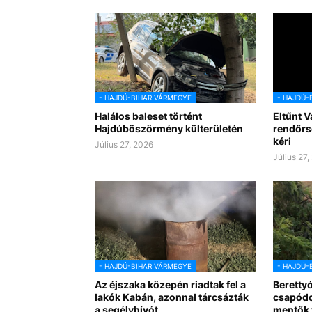
- HAJDÚ-BIHAR VÁRMEGYE
- HAJDÚ-
Halálos baleset történt
Eltűnt V
Hajdúböszörmény külterületén
rendőrs
kéri
Július 27, 2026
Július 27,
- HAJDÚ-BIHAR VÁRMEGYE
- HAJDÚ-
Az éjszaka közepén riadtak fel a
Berettyó
lakók Kabán, azonnal tárcsázták
csapódot
a segélyhívót
mentők v