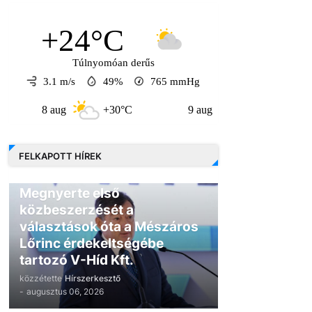
+24°C
Túlnyomóan derűs
3.1 m/s
49%
765
mmHg
8 aug
+30°C
9 aug
+30°C
10 a
FELKAPOTT HÍREK
GAZDASÁG
Megnyerte első
közbeszerzését a
választások óta a Mészáros
Lőrinc érdekeltségébe
tartozó V-Híd Kft.
közzétette
Hírszerkesztő
-
augusztus 06, 2026