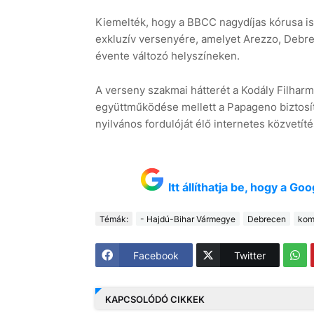
Kiemelték, hogy a BBCC nagydíjas kórusa i
exkluzív versenyére, amelyet Arezzo, Debre
évente változó helyszíneken.
A verseny szakmai hátterét a Kodály Filha
együttműködése mellett a Papageno biztosí
nyilvános fordulóját élő internetes közvetít
Itt állíthatja be, hogy a G
Témák:
- Hajdú-Bihar Vármegye
Debrecen
kom
Facebook
Twitter
KAPCSOLÓDÓ CIKKEK