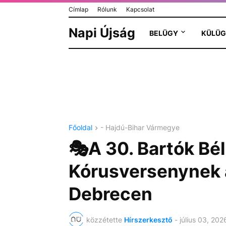
Címlap
Rólunk
Kapcsolat
Napi Újság
BELÜGY
KÜLÜG
Főoldal
- Hajdú-Bihar Vármegye
🎭A 30. Bartók Bé
Kórusversenynek 
Debrecen
közzétette
Hírszerkesztő
-
július 03, 202