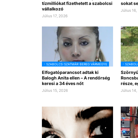
tízmilliókat fizethetett a szabolcsi
sokat se
vállalkozó
Július 16,
Július 17, 2026
- SZABOLCS-SZATMÁR-BEREG VÁRMEGYE
- SZABOL
Elfogatóparancsot adtak ki
Szörnyű
Balogh Anita ellen – A rendőrség
Roncsba
keresi a 34 éves nőt
része, 
Július 15, 2026
Július 14