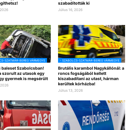
gíthetsz!
szabadították ki
 2026
Július 16, 2026
CS-SZATMÁR-BEREG VÁRMEGYE
- SZABOLCS-SZATMÁR-BEREG VÁRMEGYE
 baleset Szabolcsban!
Brutális karambol Nagykállónál: a
 szorult az utasok egy
roncs fogságából kellett
egy gyermek is megsérült
kiszabadítani az utast, hárman
kerültek kórházba!
, 2026
Július 13, 2026