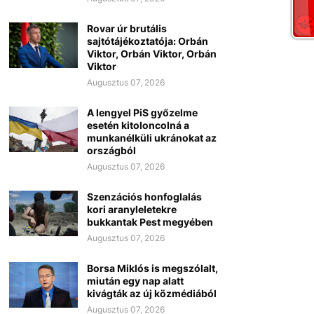
Rovar úr brutális
sajtótájékoztatója: Orbán
Viktor, Orbán Viktor, Orbán
Viktor
Augusztus 07, 2026
A lengyel PiS győzelme
esetén kitoloncolná a
munkanélküli ukránokat az
országból
Augusztus 07, 2026
Szenzációs honfoglalás
kori aranyleletekre
bukkantak Pest megyében
Augusztus 07, 2026
Borsa Miklós is megszólalt,
miután egy nap alatt
kivágták az új közmédiából
Augusztus 07, 2026