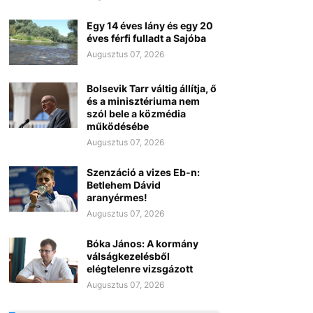
Egy 14 éves lány és egy 20
éves férfi fulladt a Sajóba
Augusztus 07, 2026
Bolsevik Tarr váltig állítja, ő
és a minisztériuma nem
szól bele a közmédia
működésébe
Augusztus 07, 2026
Szenzáció a vizes Eb-n:
Betlehem Dávid
aranyérmes!
Augusztus 07, 2026
Bóka János: A kormány
válságkezelésből
elégtelenre vizsgázott
Augusztus 07, 2026