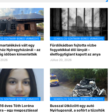
CS-SZATMÁR-BEREG VÁRMEGYE
- SZABOLCS-SZATMÁR-BEREG VÁRMEGYE
martalékává vált egy
Fürdőkádban fojtotta vízbe
ház Nyíregyházánál – az
fogyatékkal élő lányát –
ég időben kimentették
életfogytiglant kapott az anya
, 2026
Július 20, 2026
CS-SZATMÁR-BEREG VÁRMEGYE
- SZABOLCS-SZATMÁR-BEREG VÁRMEGYE
 16 éves Tóth Loréna
Busszal ütközött egy autó
ra – egy megosztással
Nyírlugosnál, a sofőrt a tűzoltók