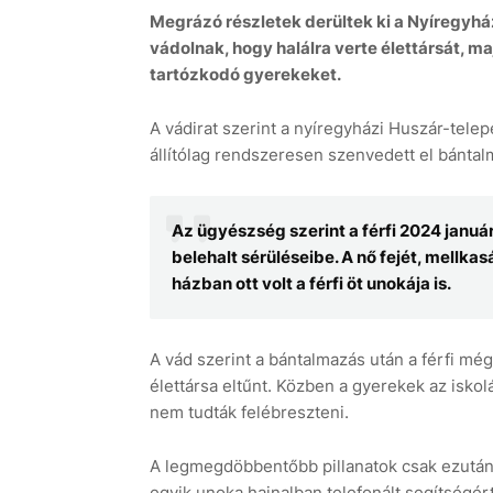
Megrázó részletek derültek ki a Nyíregyhá
vádolnak, hogy halálra verte élettársát, m
tartózkodó gyerekeket.
A vádirat szerint a nyíregyházi Huszár-telepe
állítólag rendszeresen szenvedett el bánta
Az ügyészség szerint a férfi 2024 januá
belehalt sérüléseibe. A nő fejét, mellkasá
házban ott volt a férfi öt unokája is.
A vád szerint a bántalmazás után a férfi még 
élettársa eltűnt. Közben a gyerekek az iskol
nem tudták felébreszteni.
A legmegdöbbentőbb pillanatok csak ezután 
egyik unoka hajnalban telefonált segítségért