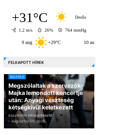
+31°C
Derűs
1.2 m/s
26%
764
mmHg
9 aug
+29°C
10 aug
+33°C
11 
FELKAPOTT HÍREK
BELFÖLD
Megszólaltak a szervezők
Majka lemondott koncertje
után: Anyagi veszteség
kétségkívül keletkezett
közzétette
Hírszerkesztő
-
augusztus 06, 2026