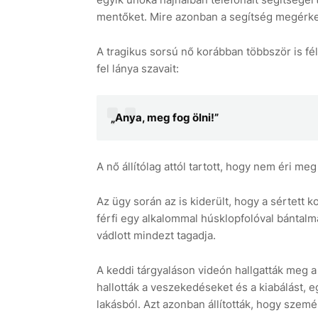
mentőket. Mire azonban a segítség megérke
A tragikus sorsú nő korábban többször is fél
fel lánya szavait:
„Anya, meg fog ölni!”
A nő állítólag attól tartott, hogy nem éri meg
Az ügy során az is kiderült, hogy a sértett kor
férfi egy alkalommal húsklopfolóval bántalma
vádlott mindezt tagadja.
A keddi tárgyaláson videón hallgatták meg a 
hallották a veszekedéseket és a kiabálást, 
lakásból. Azt azonban állították, hogy szem