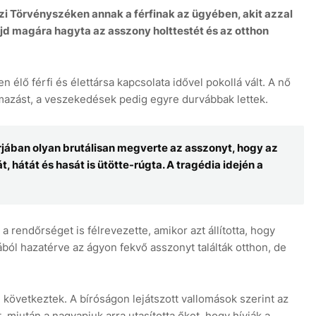
zi Törvényszéken annak a férfinak az ügyében, akit azzal
ajd magára hagyta az asszony holttestét és az otthon
n élő férfi és élettársa kapcsolata idővel pokollá vált. A nő
lmazást, a veszekedések pedig egyre durvábbak lettek.
rjában olyan brutálisan megverte az asszonyt, hogy az
t, hátát és hasát is ütötte-rúgta. A tragédia idején a
a rendőrséget is félrevezette, amikor azt állította, hogy
ából hazatérve az ágyon fekvő asszonyt találták otthon, de
következtek. A bíróságon lejátszott vallomások szerint az
, miután a nagyapjuk arra utasította őket, hogy hívják a