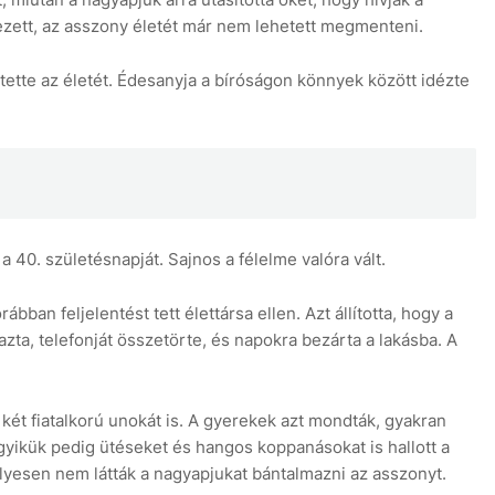
zett, az asszony életét már nem lehetett megmenteni.
tette az életét. Édesanyja a bíróságon könnyek között idézte
 a 40. születésnapját. Sajnos a félelme valóra vált.
ábban feljelentést tett élettársa ellen. Azt állította, hogy a
zta, telefonját összetörte, és napokra bezárta a lakásba. A
két fiatalkorú unokát is. A gyerekek azt mondták, gyakran
egyikük pedig ütéseket és hangos koppanásokat is hallott a
élyesen nem látták a nagyapjukat bántalmazni az asszonyt.