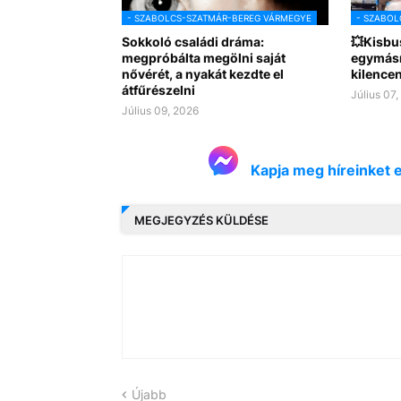
- SZABOLCS-SZATMÁR-BEREG VÁRMEGYE
- SZABOL
Sokkoló családi dráma:
💥Kisbu
megpróbálta megölni saját
egymásn
nővérét, a nyakát kezdte el
kilence
átfűrészelni
Július 07
Július 09, 2026
Kapja meg híreinket 
MEGJEGYZÉS KÜLDÉSE
Újabb