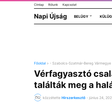
Címlap
Rólunk
Kapcsolat
Napi Újság
BELÜGY
KÜLÜG
Főoldal
- Szabolcs-Szatmár-Bereg Vármegye
Vérfagyasztó csal
találták meg a hal
közzétette
Hírszerkesztő
-
június 24, 20