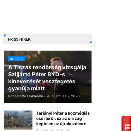
FRISS HÍREK
BELFÖLD
A Tiszás rendőrség vizsgálja
Szijjártó Péter BYD-s
kinevezését vesztegetés
gyanúja miatt
közzétette
Unknown
-
Augusztus 07, 2026
Tarjányi Péter a közmédiás
csörtéről: ez az ország
képtelen az újrakezdésre
Augusztus 07, 2026