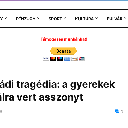
Y
PÉNZÜGY
SPORT
KULTÚRA
BULVÁR
Támogassa munkánkat!
ádi tragédia: a gyerekek
álra vert asszonyt
26
0