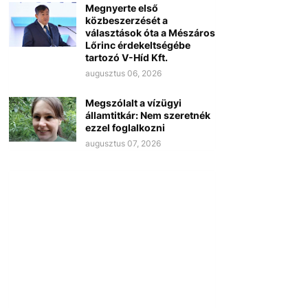
Megnyerte első
közbeszerzését a
választások óta a Mészáros
Lőrinc érdekeltségébe
tartozó V-Híd Kft.
augusztus 06, 2026
Megszólalt a vízügyi
államtitkár: Nem szeretnék
ezzel foglalkozni
augusztus 07, 2026