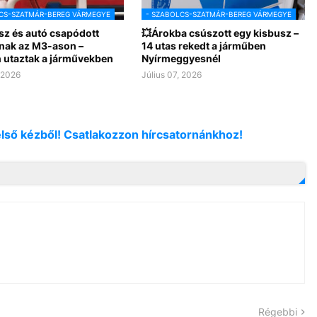
CS-SZATMÁR-BEREG VÁRMEGYE
- SZABOLCS-SZATMÁR-BEREG VÁRMEGYE
sz és autó csapódott
💥Árokba csúszott egy kisbusz –
ak az M3-ason –
14 utas rekedt a járműben
n utaztak a járművekben
Nyírmeggyesnél
, 2026
Július 07, 2026
első kézből! Csatlakozzon hírcsatornánkhoz!
Régebbi