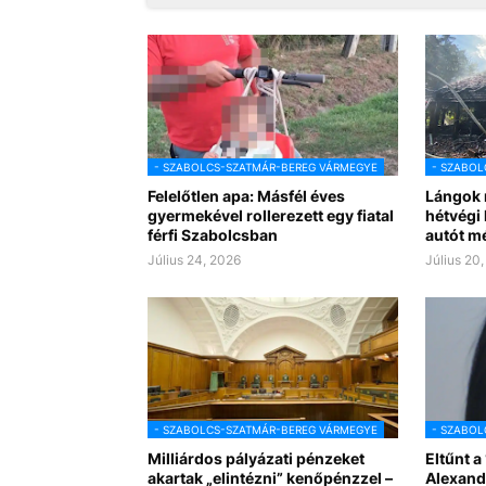
- SZABOLCS-SZATMÁR-BEREG VÁRMEGYE
- SZABOL
Felelőtlen apa: Másfél éves
Lángok 
gyermekével rollerezett egy fiatal
hétvégi 
férfi Szabolcsban
autót m
Július 24, 2026
Július 20
- SZABOLCS-SZATMÁR-BEREG VÁRMEGYE
- SZABOL
Milliárdos pályázati pénzeket
Eltűnt a
akartak „elintézni” kenőpénzzel –
Alexand