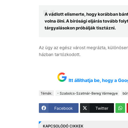
A vádlott elismerte, hogy korábban bánt
volna ölni. A bírósági eljárás tovább fo
tárgyalásokon próbálják tisztázni.
Az ügy az egész várost megrázta, különösen
házban tartózkodott.
Itt állíthatja be, hogy a G
Témák:
- Szabolcs-Szatmár-Bereg Vármegye
bű
Facebook
Twitter
KAPCSOLÓDÓ CIKKEK