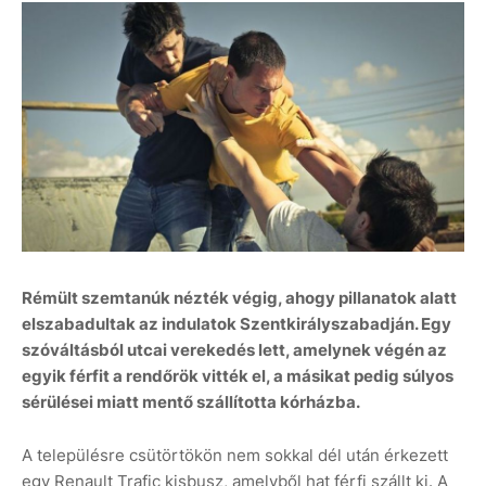
Rémült szemtanúk nézték végig, ahogy pillanatok alatt
elszabadultak az indulatok Szentkirályszabadján. Egy
szóváltásból utcai verekedés lett, amelynek végén az
egyik férfit a rendőrök vitték el, a másikat pedig súlyos
sérülései miatt mentő szállította kórházba.
A településre csütörtökön nem sokkal dél után érkezett
egy Renault Trafic kisbusz, amelyből hat férfi szállt ki. A