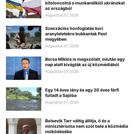
kitoloncolná a munkanélküli ukránokat
az országból
Augusztus 07, 2026
Szenzációs honfoglalás kori
aranyleletekre bukkantak Pest
megyében
Augusztus 07, 2026
Borsa Miklós is megszólalt, miután egy
nap alatt kivágták az új közmédiából
Augusztus 07, 2026
Egy 14 éves lány és egy 20 éves férfi
fulladt a Sajóba
Augusztus 07, 2026
Bolsevik Tarr váltig állítja, ő és a
minisztériuma nem szól bele a közmédia
működésébe