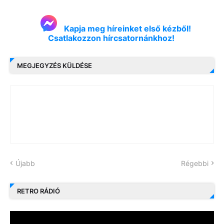
Kapja meg híreinket első kézből!
Csatlakozzon hírcsatornánkhoz!
MEGJEGYZÉS KÜLDÉSE
Újabb
Régebbi
RETRO RÁDIÓ