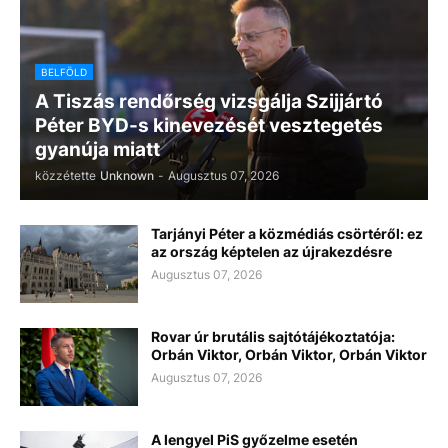
BELFÖLD
A Tiszás rendőrség vizsgálja Szijjártó
Péter BYD-s kinevezését vesztegetés
gyanúja miatt
közzétette
Unknown
-
Augusztus 07, 2026
Tarjányi Péter a közmédiás csörtéről: ez
az ország képtelen az újrakezdésre
Augusztus 07, 2026
Rovar úr brutális sajtótájékoztatója:
Orbán Viktor, Orbán Viktor, Orbán Viktor
Augusztus 07, 2026
A lengyel PiS győzelme esetén