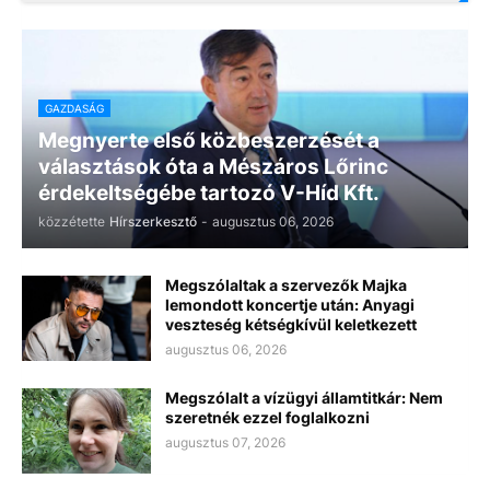
GAZDASÁG
Megnyerte első közbeszerzését a
választások óta a Mészáros Lőrinc
érdekeltségébe tartozó V-Híd Kft.
közzétette
Hírszerkesztő
-
augusztus 06, 2026
Megszólaltak a szervezők Majka
lemondott koncertje után: Anyagi
veszteség kétségkívül keletkezett
augusztus 06, 2026
Megszólalt a vízügyi államtitkár: Nem
szeretnék ezzel foglalkozni
augusztus 07, 2026