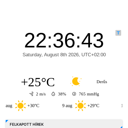
+25°C
Derűs
2 m/s
38%
765
mmHg
+30°C
9 aug
+29°C
10 aug
FELKAPOTT HÍREK