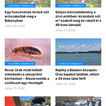
- VESZPRÉM VÁRMEGYE
- VESZPRÉM VÁRMEGYE
Egy huszonéves túrázó nőt
Súlyos bűncselekmény a
erőszakoltak meg a
zirci erdőben: kiránduló nőt
Bakonyban
er*szakolt meg és rabolt ki a
49 éves támadó
Július 29, 2026
Július 27, 2026
- VESZPRÉM VÁRMEGYE
- SOMOGY VÁRMEGYE
Rovar Urak miatt kellett
Rejtély a Balaton közepén:
intézkedni a veszprémi
Üres kajakot találtak, eltűnt
kórházban – Átszervezték a
a 34 éves tatai férfi
szülészet egy részlegét
Július 15, 2026
Július 15, 2026