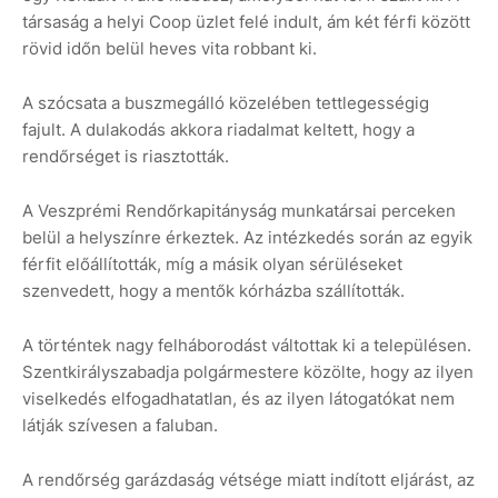
társaság a helyi Coop üzlet felé indult, ám két férfi között
rövid időn belül heves vita robbant ki.
A szócsata a buszmegálló közelében tettlegességig
fajult. A dulakodás akkora riadalmat keltett, hogy a
rendőrséget is riasztották.
A Veszprémi Rendőrkapitányság munkatársai perceken
belül a helyszínre érkeztek. Az intézkedés során az egyik
férfit előállították, míg a másik olyan sérüléseket
szenvedett, hogy a mentők kórházba szállították.
A történtek nagy felháborodást váltottak ki a településen.
Szentkirályszabadja polgármestere közölte, hogy az ilyen
viselkedés elfogadhatatlan, és az ilyen látogatókat nem
látják szívesen a faluban.
A rendőrség garázdaság vétsége miatt indított eljárást, az