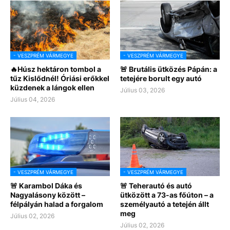
- VESZPRÉM VÁRMEGYE
- VESZPRÉM VÁRMEGYE
🔥Húsz hektáron tombol a
🚨 Brutális ütközés Pápán: a
tűz Kislődnél! Óriási erőkkel
tetejére borult egy autó
küzdenek a lángok ellen
Július 03, 2026
Július 04, 2026
- VESZPRÉM VÁRMEGYE
- VESZPRÉM VÁRMEGYE
🚨 Karambol Dáka és
🚨 Teherautó és autó
Nagyalásony között –
ütközött a 73-as főúton – a
félpályán halad a forgalom
személyautó a tetején állt
meg
Július 02, 2026
Július 02, 2026