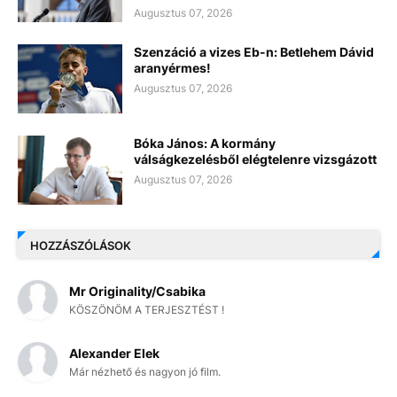
Augusztus 07, 2026
Szenzáció a vizes Eb-n: Betlehem Dávid
aranyérmes!
Augusztus 07, 2026
Bóka János: A kormány
válságkezelésből elégtelenre vizsgázott
Augusztus 07, 2026
HOZZÁSZÓLÁSOK
Mr Originality/Csabika
KÖSZÖNÖM A TERJESZTÉST !
Alexander Elek
Már nézhető és nagyon jó film.