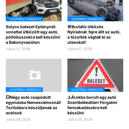
- VESZPRÉM VÁRMEGYE
- VESZPRÉM VÁRMEGYE
Súlyos baleset Eplénynél:
🚨Brutális ütközés
vonattal ütközött egy autó,
Nyirádnál: fejre állt az autó,
pótlóbuszokra kell készülni
a tűzoltók vágták ki az
a Bakonyvasúton
utasokat!
Július 12, 2026
Július 07, 2026
- VESZPRÉM VÁRMEGYE
- VESZPRÉM VÁRMEGYE
💥Négy autó csapódott
⚠️Árokba borult egy autó
egymásba Nemesvámosnál!
Szentbékkállán! Forgalmi
Torlódásra készüljenek az
fennakadásokra kell
autósok
készülni
Július 06, 2026
Július 05, 2026