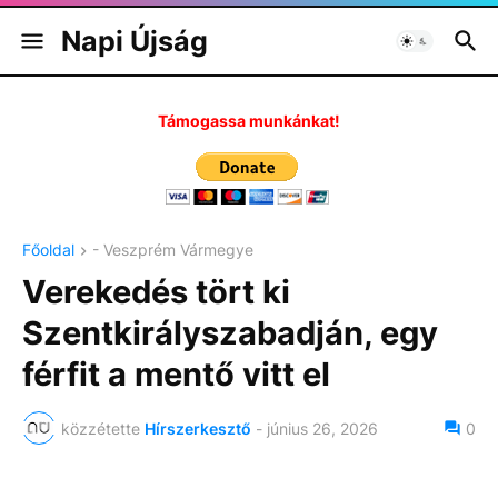
Napi Újság
Támogassa munkánkat!
Főoldal
- Veszprém Vármegye
Verekedés tört ki
Szentkirályszabadján, egy
férfit a mentő vitt el
közzétette
Hírszerkesztő
-
június 26, 2026
0