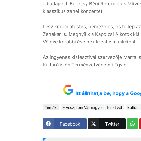
a budapesti Egressy Béni Református Művés
klasszikus zenei koncertet.
Lesz kerámiafestés, nemezelés, és fellép a
Zenekar is. Megnyílik a Kapolcsi Alkotók ki
Völgye korábbi éveinek kreatív munkáiból.
Az ingyenes kisfesztivál szervezője Márta I
Kulturális és Természetvédelmi Egylet.
Itt állíthatja be, hogy a G
Témák:
- Veszprém Vármegye
fesztivál
kultúra
Facebook
Twitter