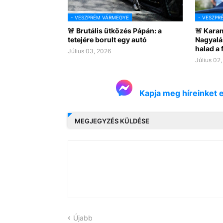
- VESZPRÉM VÁRMEGYE
- VESZPR
🚨 Brutális ütközés Pápán: a
🚨 Kara
tetejére borult egy autó
Nagyalá
halad a
Július 03, 2026
Július 02
Kapja meg híreinket 
MEGJEGYZÉS KÜLDÉSE
Újabb