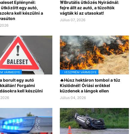
aleset Eplénynél:
🚨Brutális ütközés Nyirádnál:
 ütközött egy autó,
fejre állt az autó, a tűzoltók
zokra kell készülni a
vágták ki az utasokat!
vasúton
Július 07, 2026
 2026
ÉM VÁRMEGYE
- VESZPRÉM VÁRMEGYE
a borult egy autó
🔥Húsz hektáron tombol a tűz
kkállán! Forgalmi
Kislődnél! Óriási erőkkel
dásokra kell készülni
küzdenek a lángok ellen
, 2026
Július 04, 2026