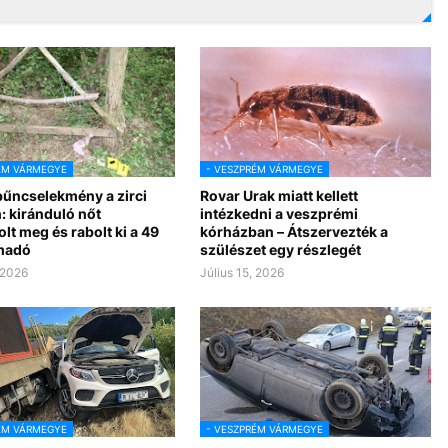
ÉM VÁRMEGYE
- VESZPRÉM VÁRMEGYE
bűncselekmény a zirci
Rovar Urak miatt kellett
: kiránduló nőt
intézkedni a veszprémi
lt meg és rabolt ki a 49
kórházban – Átszervezték a
madó
szülészet egy részlegét
 2026
Július 15, 2026
ÉM VÁRMEGYE
- VESZPRÉM VÁRMEGYE