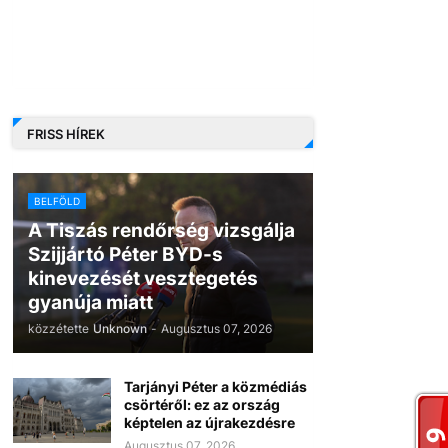
FRISS HÍREK
BELFÖLD
A Tiszás rendőrség vizsgálja
Szijjártó Péter BYD-s
kinevezését vesztegetés
gyanúja miatt
közzétette
Unknown
-
Augusztus 07, 2026
Tarjányi Péter a közmédiás
csörtéről: ez az ország
képtelen az újrakezdésre
Augusztus 07, 2026