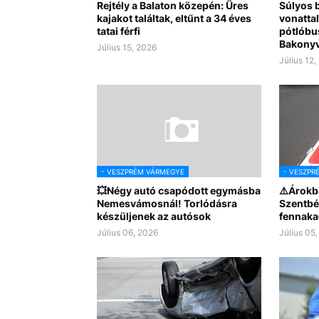
Rejtély a Balaton közepén: Üres
Súlyos b
kajakot találtak, eltűnt a 34 éves
vonattal
tatai férfi
pótlóbus
Bakony
Július 15, 2026
Július 12,
- VESZPRÉM VÁRMEGYE
- VESZPR
💥Négy autó csapódott egymásba
⚠️Árokb
Nemesvámosnál! Torlódásra
Szentbé
készüljenek az autósok
fennaka
Július 06, 2026
Július 05