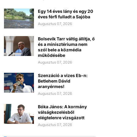
Egy 14 éves lány és egy 20
éves férfi fulladt a Sajóba
Augusztus 07, 2026
Bolsevik Tarr váltig állítja, ő
és a minisztériuma nem
szól bele a közmédia
működésébe
Augusztus 07, 2026
Szenzáció a vizes Eb-n:
Betlehem Dávid
aranyérmes!
Augusztus 07, 2026
Bóka János: A kormány
válságkezelésből
elégtelenre vizsgázott
Augusztus 07, 2026