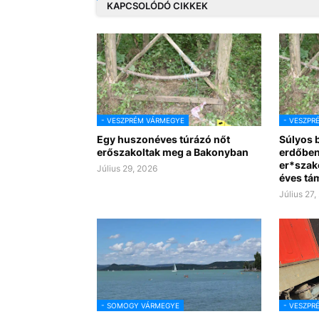
KAPCSOLÓDÓ CIKKEK
- VESZPRÉM VÁRMEGYE
- VESZPR
Egy huszonéves túrázó nőt
Súlyos 
erőszakoltak meg a Bakonyban
erdőben
er*szako
Július 29, 2026
éves tá
Július 27,
- SOMOGY VÁRMEGYE
- VESZPR