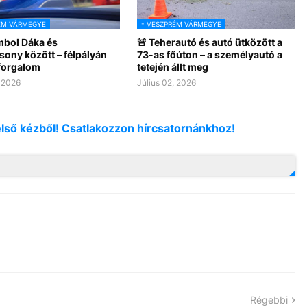
ÉM VÁRMEGYE
- VESZPRÉM VÁRMEGYE
mbol Dáka és
🚨 Teherautó és autó ütközött a
sony között – félpályán
73-as főúton – a személyautó a
 forgalom
tetején állt meg
, 2026
Július 02, 2026
első kézből! Csatlakozzon hírcsatornánkhoz!
Régebbi