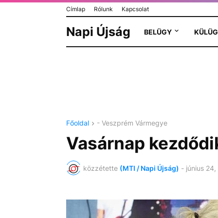
Címlap
Rólunk
Kapcsolat
Napi Újság
BELÜGY
KÜLÜG
Főoldal
- Veszprém Vármegye
Vasárnap kezdődik
közzétette
(MTI / Napi Újság)
-
június 24