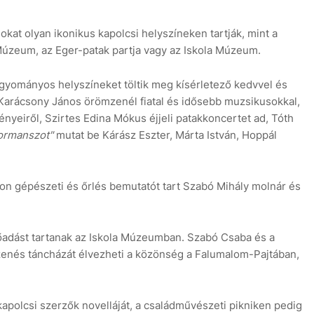
kat olyan ikonikus kapolcsi helyszíneken tartják, mint a
zeum, az Eger-patak partja vagy az Iskola Múzeum.
yományos helyszíneket töltik meg kísérletező kedvvel és
 Karácsony János örömzenél fiatal és idősebb muzsikusokkal,
yeiről, Szirtes Edina Mókus éjjeli patakkoncertet ad, Tóth
formanszot"
mutat be Kárász Eszter, Márta István, Hoppál
n gépészeti és őrlés bemutatót tart Szabó Mihály molnár és
őadást tartanak az Iskola Múzeumban. Szabó Csaba és a
nés táncházát élvezheti a közönség a Falumalom-Pajtában,
apolcsi szerzők novelláját, a családművészeti pikniken pedig