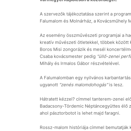
A szervezők tájékoztatása szerint a programo
Falumalom és Molnárház, a Kovácsműhely Mú
Az esemény összművészeti programjai a hag
kreatív művészeti ötletekkel, többek között
Boros Misi zongorázik és mesél koncertélmén
Csaba kovácsmester pedig
"üllő-zenei per
Mihály és Irmalos Gábor részvételével.
A Falumalomban egy nyilvános karbantartáso
ugyanott
"zenés malomdohogás"
is lesz.
Hátratett kézzel? címmel tanterem-zenei el
Badacsony-Tördemic Néptáncegyüttes élő ze
ahol pásztorbotot is lehet majd faragni.
Rossz-malom históriája címmel bemutatják k