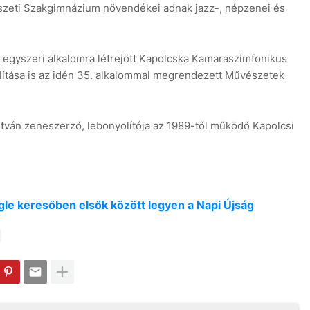
zeti Szakgimnázium növendékei adnak jazz-, népzenei és
z egyszeri alkalomra létrejött Kapolcska Kamaraszimfonikus
állítása is az idén 35. alkalommal megrendezett Művészetek
stván zeneszerző, lebonyolítója az 1989-től működő Kapolcsi
oogle keresőben elsők között legyen a Napi Újság