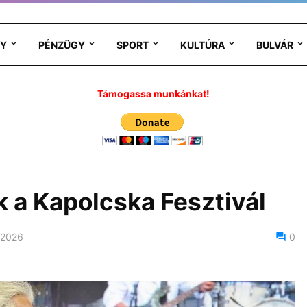
Y
PÉNZÜGY
SPORT
KULTÚRA
BULVÁR
Támogassa munkánkat!
 a Kapolcska Fesztivál
, 2026
0