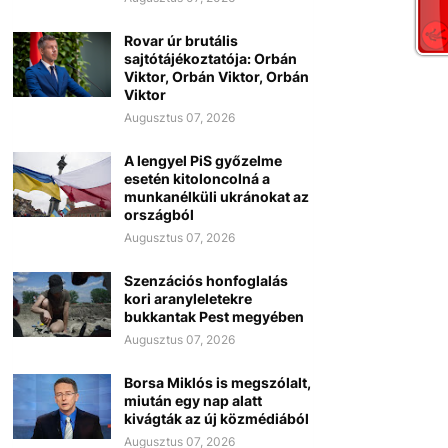
Rovar úr brutális
sajtótájékoztatója: Orbán
Viktor, Orbán Viktor, Orbán
Viktor
Augusztus 07, 2026
A lengyel PiS győzelme
esetén kitoloncolná a
munkanélküli ukránokat az
országból
Augusztus 07, 2026
Szenzációs honfoglalás
kori aranyleletekre
bukkantak Pest megyében
Augusztus 07, 2026
Borsa Miklós is megszólalt,
miután egy nap alatt
kivágták az új közmédiából
Augusztus 07, 2026