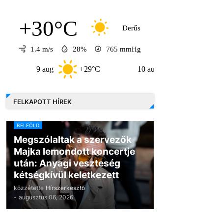
+30°C
Derűs
1.4 m/s
28%
765
mmHg
9 aug
+29°C
10 aug
+33°C
11 
FELKAPOTT HÍREK
BELFÖLD
Megszólaltak a szervezők
Majka lemondott koncertje
után: Anyagi veszteség
kétségkívül keletkezett
közzétette
Hírszerkesztő
-
augusztus 06, 2026