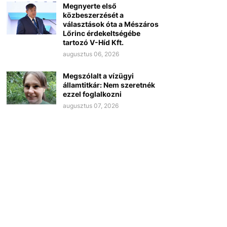
Megnyerte első
közbeszerzését a
választások óta a Mészáros
Lőrinc érdekeltségébe
tartozó V-Híd Kft.
augusztus 06, 2026
Megszólalt a vízügyi
államtitkár: Nem szeretnék
ezzel foglalkozni
augusztus 07, 2026