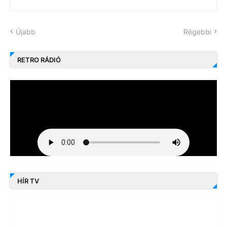
Újabb
Régebbi
RETRO RÁDIÓ
HÍR TV