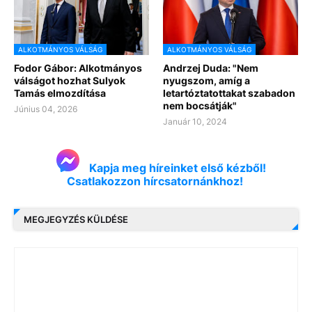
ALKOTMÁNYOS VÁLSÁG
ALKOTMÁNYOS VÁLSÁG
Fodor Gábor: Alkotmányos
Andrzej Duda: "Nem
válságot hozhat Sulyok
nyugszom, amíg a
Tamás elmozdítása
letartóztatottakat szabadon
nem bocsátják"
Június 04, 2026
Január 10, 2024
Kapja meg híreinket első kézből!
Csatlakozzon hírcsatornánkhoz!
MEGJEGYZÉS KÜLDÉSE