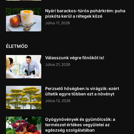
Nyári barackos-túrós pohárkrém: puha
piskóta kerül a rétegek közé
Július 11, 2026
ÉLETMÓD
Válasszunk végre főnököt is!
Július 21, 2026
Perzselő hőségben is virágzik: ezért
ültetik egyre többen ezt a növényt
Július 12, 2026
Gyógynövények és gyümölcsök: a
természet értékes vegyületei az
egészség szolgálatában