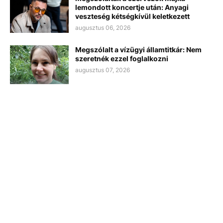
lemondott koncertje után: Anyagi
veszteség kétségkívül keletkezett
augusztus 06, 2026
Megszólalt a vízügyi államtitkár: Nem
szeretnék ezzel foglalkozni
augusztus 07, 2026