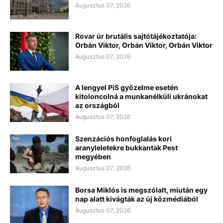
Augusztus 07, 2026
Rovar úr brutális sajtótájékoztatója:
Orbán Viktor, Orbán Viktor, Orbán Viktor
Augusztus 07, 2026
A lengyel PiS győzelme esetén
kitoloncolná a munkanélküli ukránokat
az országból
Augusztus 07, 2026
Szenzációs honfoglalás kori
aranyleletekre bukkantak Pest
megyében
Augusztus 07, 2026
Borsa Miklós is megszólalt, miután egy
nap alatt kivágták az új közmédiából
Augusztus 07, 2026