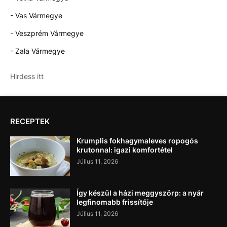
- Vas Vármegye
- Veszprém Vármegye
- Zala Vármegye
Hirdess itt
RECEPTEK
Krumplis fokhagymaleves ropogós
krutonnal: igazi komfortétel
Július 11, 2026
Így készül a házi meggyszörp: a nyár
legfinomabb frissítője
Július 11, 2026