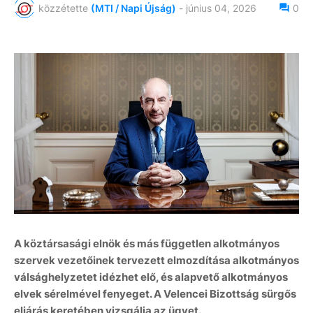
közzétette
(MTI / Napi Újság)
-
június 04, 2026
0
A köztársasági elnök és más független alkotmányos
szervek vezetőinek tervezett elmozdítása alkotmányos
válsághelyzetet idézhet elő, és alapvető alkotmányos
elvek sérelmével fenyeget. A Velencei Bizottság sürgős
eljárás keretében vizsgálja az ügyet.