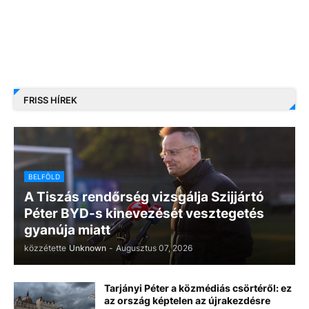
FRISS HÍREK
BELFÖLD
A Tiszás rendőrség vizsgálja Szijjártó
Péter BYD-s kinevezését vesztegetés
gyanúja miatt
közzétette
Unknown
-
Augusztus 07, 2026
Tarjányi Péter a közmédiás csörtéről: ez
az ország képtelen az újrakezdésre