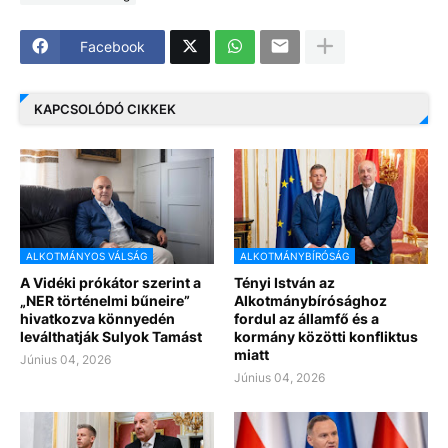
Facebook
KAPCSOLÓDÓ CIKKEK
ALKOTMÁNYOS VÁLSÁG
ALKOTMÁNYBÍRÓSÁG
A Vidéki prókátor szerint a
Tényi István az
„NER történelmi bűneire”
Alkotmánybírósághoz
hivatkozva könnyedén
fordul az államfő és a
leválthatják Sulyok Tamást
kormány közötti konfliktus
miatt
Június 04, 2026
Június 04, 2026