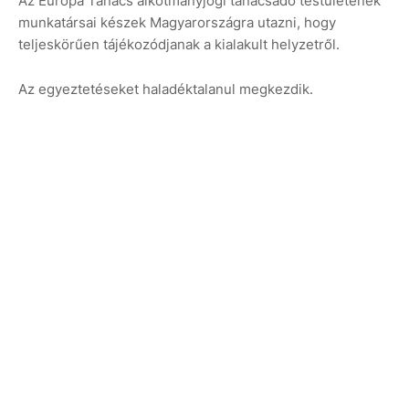
Az Európa Tanács alkotmányjogi tanácsadó testületének
munkatársai készek Magyarországra utazni, hogy
teljeskörűen tájékozódjanak a kialakult helyzetről.
Az egyeztetéseket haladéktalanul megkezdik.