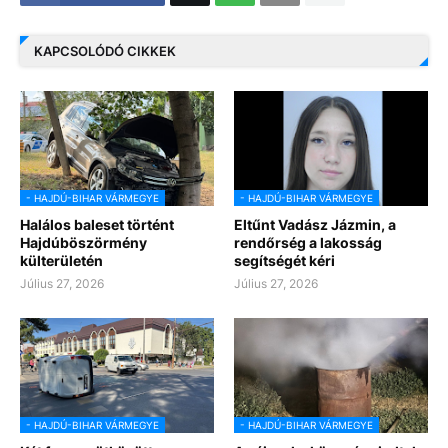
KAPCSOLÓDÓ CIKKEK
- HAJDÚ-BIHAR VÁRMEGYE
- HAJDÚ-BIHAR VÁRMEGYE
Halálos baleset történt
Eltűnt Vadász Jázmin, a
Hajdúböszörmény
rendőrség a lakosság
külterületén
segítségét kéri
Július 27, 2026
Július 27, 2026
- HAJDÚ-BIHAR VÁRMEGYE
- HAJDÚ-BIHAR VÁRMEGYE