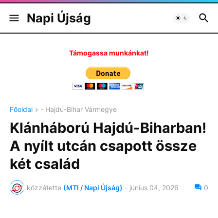
Napi Újság
Támogassa munkánkat!
Főoldal
- Hajdú-Bihar Vármegye
Klánháború Hajdú-Biharban!
A nyílt utcán csapott össze
két család
közzétette
(MTI / Napi Újság)
-
június 04, 2026
0