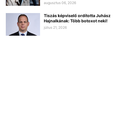
augusztus 06, 2026
Tiszás képviselő ordította Juhász
Hajnalkának: Több botoxot neki!
július 21, 2026