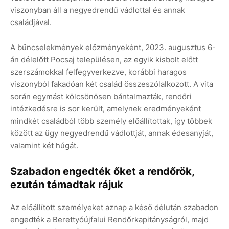
viszonyban áll a negyedrendű vádlottal és annak
családjával.
A bűncselekmények előzményeként, 2023. augusztus 6-
án délelőtt Pocsaj településen, az egyik kisbolt előtt
szerszámokkal felfegyverkezve, korábbi haragos
viszonyból fakadóan két család összeszólalkozott. A vita
során egymást kölcsönösen bántalmazták, rendőri
intézkedésre is sor került, amelynek eredményeként
mindkét családból több személy előállítottak, így többek
között az ügy negyedrendű vádlottját, annak édesanyját,
valamint két húgát.
Szabadon engedték őket a rendőrök,
ezután támadtak rájuk
Az előállított személyeket aznap a késő délután szabadon
engedték a Berettyóújfalui Rendőrkapitányságról, majd