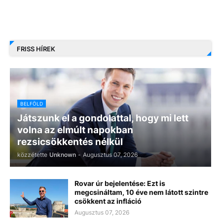
FRISS HÍREK
BELFÖLD
Játszunk el a gondolattal, hogy mi lett
volna az elmúlt napokban
rezsicsökkentés nélkül
közzétette
Unknown
-
Augusztus 07, 2026
Rovar úr bejelentése: Ezt is
megcsináltam, 10 éve nem látott szintre
csökkent az infláció
Augusztus 07, 2026