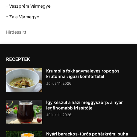
- Veszprém Vármegye
- Zala Vármegye
Hirdess itt
RECEPTEK
Krumplis fokhagymaleves ropogós
krutonnal: igazi komfortétel
Július 11, 2026
Így készül a házi meggyszörp: a nyár
legfinomabb frissítője
Július 11, 2026
Nyári barackos-túrós pohárkrém: puha