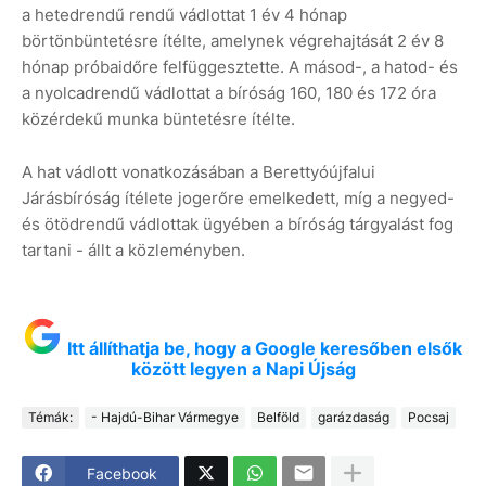
a hetedrendű rendű vádlottat 1 év 4 hónap
börtönbüntetésre ítélte, amelynek végrehajtását 2 év 8
hónap próbaidőre felfüggesztette. A másod-, a hatod- és
a nyolcadrendű vádlottat a bíróság 160, 180 és 172 óra
közérdekű munka büntetésre ítélte.
A hat vádlott vonatkozásában a Berettyóújfalui
Járásbíróság ítélete jogerőre emelkedett, míg a negyed-
és ötödrendű vádlottak ügyében a bíróság tárgyalást fog
tartani - állt a közleményben.
Itt állíthatja be, hogy a Google keresőben elsők
között legyen a Napi Újság
Témák:
- Hajdú-Bihar Vármegye
Belföld
garázdaság
Pocsaj
Facebook