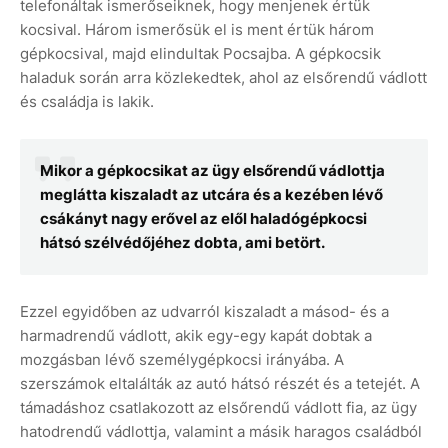
telefonáltak ismerőseiknek, hogy menjenek értük
kocsival. Három ismerősük el is ment értük három
gépkocsival, majd elindultak Pocsajba. A gépkocsik
haladuk során arra közlekedtek, ahol az elsőrendű vádlott
és családja is lakik.
Mikor a gépkocsikat az ügy elsőrendű vádlottja
meglátta kiszaladt az utcára és a kezében lévő
csákányt nagy erővel az elől haladógépkocsi
hátsó szélvédőjéhez dobta, ami betört.
Ezzel egyidőben az udvarról kiszaladt a másod- és a
harmadrendű vádlott, akik egy-egy kapát dobtak a
mozgásban lévő személygépkocsi irányába. A
szerszámok eltalálták az autó hátsó részét és a tetejét. A
támadáshoz csatlakozott az elsőrendű vádlott fia, az ügy
hatodrendű vádlottja, valamint a másik haragos családból