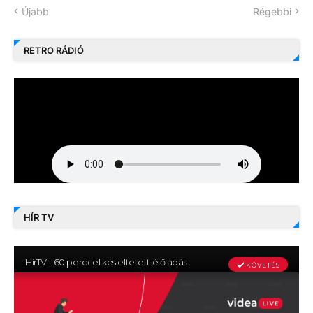
Újabb
Régebbi
RETRO RÁDIÓ
HÍR TV