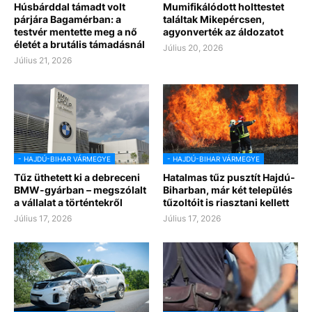
Húsbárddal támadt volt
Mumifikálódott holttestet
párjára Bagamérban: a
találtak Mikepércsen,
testvér mentette meg a nő
agyonverték az áldozatot
életét a brutális támadásnál
Július 20, 2026
Július 21, 2026
- HAJDÚ-BIHAR VÁRMEGYE
- HAJDÚ-BIHAR VÁRMEGYE
Tűz üthetett ki a debreceni
Hatalmas tűz pusztít Hajdú-
BMW-gyárban – megszólalt
Biharban, már két település
a vállalat a történtekről
tűzoltóit is riasztani kellett
Július 17, 2026
Július 17, 2026