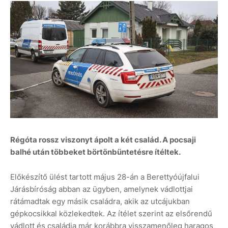
Régóta rossz viszonyt ápolt a két család. A pocsaji
balhé után többeket börtönbüntetésre ítéltek.
Előkészítő ülést tartott május 28-án a Berettyóújfalui
Járásbíróság abban az ügyben, amelynek vádlottjai
rátámadtak egy másik családra, akik az utcájukban
gépkocsikkal közlekedtek. Az ítélet szerint az elsőrendű
vádlott és családja már korábbra visszamenőleg haragos