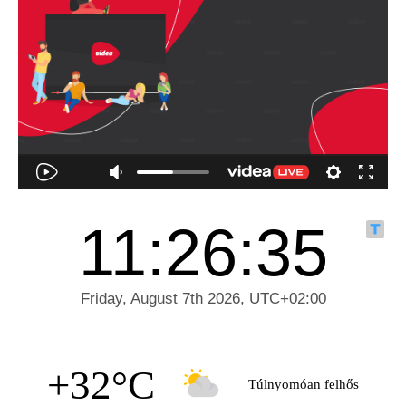
+32°C
Túlnyomóan felhős