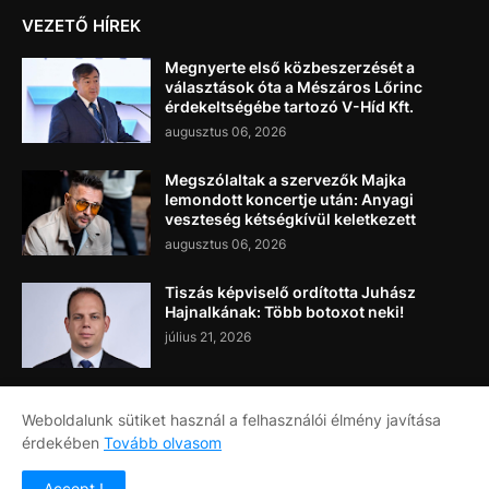
VEZETŐ HÍREK
Megnyerte első közbeszerzését a
választások óta a Mészáros Lőrinc
érdekeltségébe tartozó V-Híd Kft.
augusztus 06, 2026
Megszólaltak a szervezők Majka
lemondott koncertje után: Anyagi
veszteség kétségkívül keletkezett
augusztus 06, 2026
Tiszás képviselő ordította Juhász
Hajnalkának: Több botoxot neki!
július 21, 2026
Weboldalunk sütiket használ a felhasználói élmény javítása
érdekében
Tovább olvasom
Címlap
Rólunk
Kapcsolat
Accept !