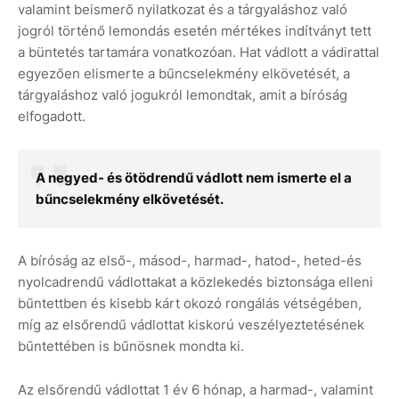
valamint beismerő nyilatkozat és a tárgyaláshoz való
jogról történő lemondás esetén mértékes indítványt tett
a büntetés tartamára vonatkozóan. Hat vádlott a vádirattal
egyezően elismerte a bűncselekmény elkövetését, a
tárgyaláshoz való jogukról lemondtak, amit a bíróság
elfogadott.
A negyed- és ötödrendű vádlott nem ismerte el a
bűncselekmény elkövetését.
A bíróság az első-, másod-, harmad-, hatod-, heted-és
nyolcadrendű vádlottakat a közlekedés biztonsága elleni
bűntettben és kisebb kárt okozó rongálás vétségében,
míg az elsőrendű vádlottat kiskorú veszélyeztetésének
bűntettében is bűnösnek mondta ki.
Az elsőrendű vádlottat 1 év 6 hónap, a harmad-, valamint