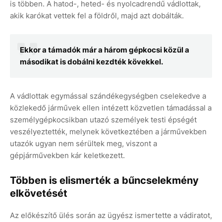
is többen. A hatod-, heted- és nyolcadrendű vádlottak,
akik karókat vettek fel a földről, majd azt dobálták.
Ekkor a támadók már a három gépkocsi közül a
másodikat is dobálni kezdték kövekkel.
A vádlottak egymással szándékegységben cselekedve a
közlekedő járművek ellen intézett közvetlen támadással a
személygépkocsikban utazó személyek testi épségét
veszélyeztették, melynek következtében a járművekben
utazók ugyan nem sérültek meg, viszont a
gépjárművekben kár keletkezett.
Többen is elismerték a bűncselekmény
elkövetését
Az előkészítő ülés során az ügyész ismertette a vádiratot,