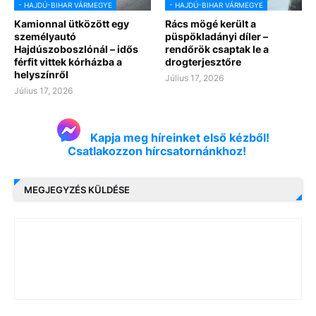
- HAJDÚ-BIHAR VÁRMEGYE
- HAJDÚ-BIHAR VÁRMEGYE
Kamionnal ütközött egy
Rács mögé került a
személyautó
püspökladányi díler –
Hajdúszoboszlónál – idős
rendőrök csaptak le a
férfit vittek kórházba a
drogterjesztőre
helyszínről
Július 17, 2026
Július 17, 2026
Kapja meg híreinket első kézből!
Csatlakozzon hírcsatornánkhoz!
MEGJEGYZÉS KÜLDÉSE