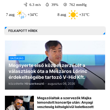
6.3 m/s
39%
762
mmHg
g
+34°C
8 aug
+31°C
9 aug
FELKAPOTT HÍREK
GAZDASÁG
Megnyerte első közbeszerzését a
választások óta a Mészáros Lőrinc
érdekeltségébe tartozó V-Híd Kft.
közzétette
Hírszerkesztő
-
augusztus 06, 2026
Megszólaltak a szervezők Majka
lemondott koncertje után: Anyagi
veszteség kétségkívül keletkezett