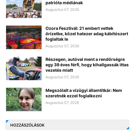
patrióta médiának
Augusztus 07, 2026
Ozora Fesztivál: 21 embert vettek
őrizetbe, közel hatezer adag kábítószert
foglaltak le
Augusztus 07, 2026
Részegen, autóval ment a rendőrségre
egy 39 éves férfi, hogy kihallgassák ittas
vezetés miatt
Augusztus 07, 2026
Megszólalt a vízügyi államtitkár: Nem
szeretnék ezzel foglalkozni
Augusztus 07, 2026
HOZZÁSZÓLÁSOK