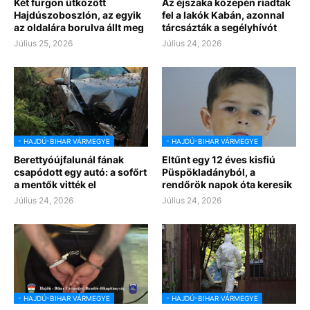
Két furgon ütközött
Az éjszaka közepén riadtak
Hajdúszoboszlón, az egyik
fel a lakók Kabán, azonnal
az oldalára borulva állt meg
tárcsázták a segélyhívót
Július 25, 2026
Július 24, 2026
- HAJDÚ-BIHAR VÁRMEGYE
- HAJDÚ-BIHAR VÁRMEGYE
Berettyóújfalunál fának
Eltűnt egy 12 éves kisfiú
csapódott egy autó: a sofőrt
Püspökladányból, a
a mentők vitték el
rendőrök napok óta keresik
Július 24, 2026
Július 24, 2026
- HAJDÚ-BIHAR VÁRMEGYE
- HAJDÚ-BIHAR VÁRMEGYE