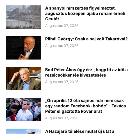
A spanyol hírszerzés figyelmeztet,
augusztus közepén újabb roham érheti
Ceutát
Augusztus 07, 2026
Pilhál György: Csak a baj volt Takaróval?
Augusztus 07, 2026
Bod Péter Ákos úgy érzi, hogy Itt az idő a
rezsicsökkentés kivezetésére
Augusztus 07, 2026
„Ön április 12 óta sajnos már nem csak
egy random Facebook-bohóc” - Takács
Péter eligazította Rovar urat
Augusztus 07, 2026
A Hazajáró túlélése mutat új utat a