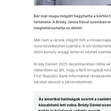
Bár már maga mögött hagyhatta a börtön fa
története. A Bródy János fiával szemben m
meghatározhatja az életét.
Már nem a rácsok mögött tölti a mindennap
most következhet számára. A börtönbüntetése
időre komoly anyagi teherrel nézhet szembe 
Bródy Dánielt 2023 decemberében ítélte két
hátterében az állt, hogy a férfi kirúgását 
First Republic Bank informatikai rendszerébe
károkat okozott a pénzintézetnek.
Az amerikai hatóságok szerint a cselek
kiszabható lett volna. Bródy Dániel az
tettét és bűnösnek vallotta magát.