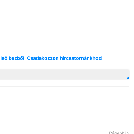
első kézből! Csatlakozzon hírcsatornánkhoz!
Régebbi