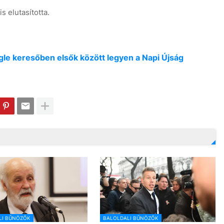
s elutasította.
oogle keresőben elsők között legyen a Napi Újság
LI BŰNÖZŐK
BALOLDALI BŰNÖZŐK