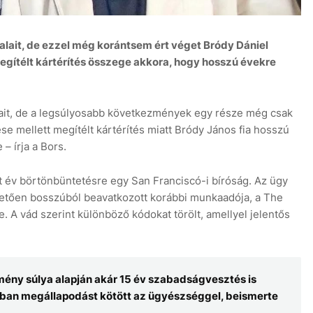
lait, de ezzel még korántsem ért véget Bródy Dániel
egítélt kártérítés összege akkora, hogy hosszú évekre
8 au
jait, de a legsúlyosabb következmények egy része még csak
 mellett megítélt kártérítés miatt Bródy János fia hosszú
– írja a Bors.
 év börtönbüntetésre egy San Franciscó-i bíróság. Az ügy
követően bosszúból beavatkozott korábbi munkaadója, a The
. A vád szerint különböző kódokat törölt, amellyel jelentős
mény súlya alapján akár 15 év szabadságvesztés is
onban megállapodást kötött az ügyészséggel, beismerte