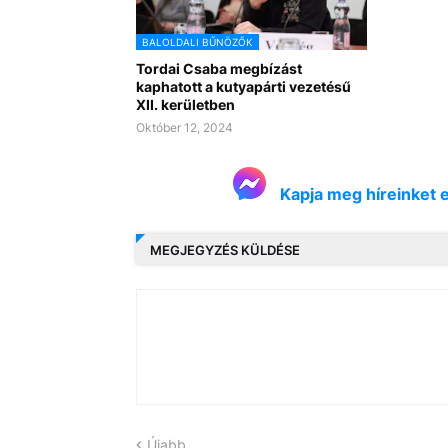
BALOLDALI BŰNÖZŐK
Tordai Csaba megbízást
kaphatott a kutyapárti vezetésű
XII. kerületben
Október 12, 2024
Kapja meg híreinket 
MEGJEGYZÉS KÜLDÉSE
Újabb