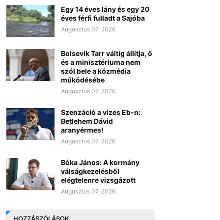
Egy 14 éves lány és egy 20
éves férfi fulladt a Sajóba
Augusztus 07, 2026
Bolsevik Tarr váltig állítja, ő
és a minisztériuma nem
szól bele a közmédia
működésébe
Augusztus 07, 2026
Szenzáció a vizes Eb-n:
Betlehem Dávid
aranyérmes!
Augusztus 07, 2026
Bóka János: A kormány
válságkezelésből
elégtelenre vizsgázott
Augusztus 07, 2026
HOZZÁSZÓLÁSOK