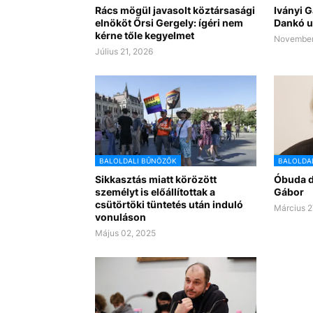
Rács mögül javasolt köztársasági
Iványi G
elnököt Őrsi Gergely: ígéri nem
Dankó u
kérne tőle kegyelmet
November
Július 21, 2026
BALOLDALI BŰNÖZŐK
BALOLDA
Sikkasztás miatt körözött
Óbuda dí
személyt is előállítottak a
Gábor
csütörtöki tüntetés után induló
Március 2
vonuláson
Május 02, 2025