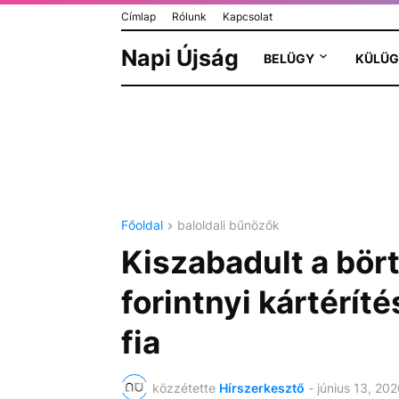
Címlap
Rólunk
Kapcsolat
Napi Újság
BELÜGY
KÜLÜG
Főoldal
baloldali bűnözők
Kiszabadult a bört
forintnyi kártérít
fia
közzétette
Hírszerkesztő
-
június 13, 202