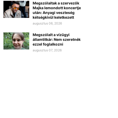
Megszólaltak a szervezők
Majka lemondott koncertje
után: Anyagi veszteség
kétségkívül keletkezett
augusztus 06, 2026
Megszólalt a vízügyi
államtitkár: Nem szeretnék
ezzel foglalkozni
augusztus 07, 2026