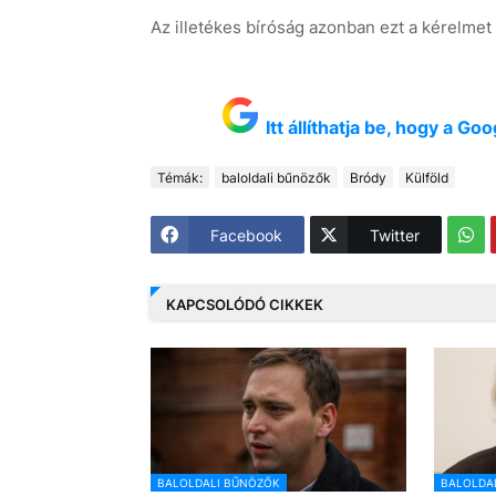
Az illetékes bíróság azonban ezt a kérelmet i
Itt állíthatja be, hogy a G
Témák:
baloldali bűnözők
Bródy
Külföld
Facebook
Twitter
KAPCSOLÓDÓ CIKKEK
BALOLDALI BŰNÖZŐK
BALOLDA