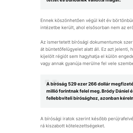
Ennek köszönhetően végül két év börtönbünt
intézetbe került, ahol elsősorban nem az e
Az ismertetett bírósági dokumentumok szeri
át büntetőfelügyelet alatt áll. Ez azt jelent
kijelölt régiót sem hagyhatja el külön enge
vagy annak gyanúja merülne fel vele szemben
A bíróság 529 ezer 266 dollár megfizeté
millió forintnak felel meg. Bródy Dániel 
fellebbviteli bírósághoz, azonban kérel
A bírósági iratok szerint később perújrafel
rá kiszabott kötelezettségeket.