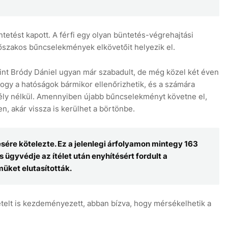
etést kapott. A férfi egy olyan büntetés-végrehajtási
rőszakos bűncselekmények elkövetőit helyezik el.
nt Bródy Dániel ugyan már szabadult, de még közel két éven
i, hogy a hatóságok bármikor ellenőrizhetik, és a számára
dély nélkül. Amennyiben újabb bűncselekményt követne el,
, akár vissza is kerülhet a börtönbe.
sére kötelezte. Ez a jelenlegi árfolyamon mintegy 163
és ügyvédje az ítélet után enyhítésért fordult a
müket elutasították.
vételt is kezdeményezett, abban bízva, hogy mérsékelhetik a