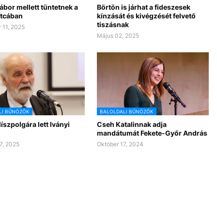
ábor mellett tüntetnek a
Börtön is járhat a fideszesek
tcában
kínzását és kivégzését felvető
tiszásnak
 11, 2025
Május 02, 2025
LI BŰNÖZŐK
BALOLDALI BŰNÖZŐK
szpolgára lett Iványi
Cseh Katalinnak adja
mandátumát Fekete-Győr András
7, 2025
Október 17, 2024