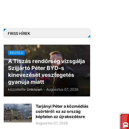
FRISS HÍREK
BELFÖLD
A Tiszás rendőrség vizsgálja
Szijjártó Péter BYD-s
kinevezését vesztegetés
gyanúja miatt
közzétette
Unknown
-
Augusztus 07, 2026
Tarjányi Péter a közmédiás
csörtéről: ez az ország
képtelen az újrakezdésre
Augusztus 07, 2026