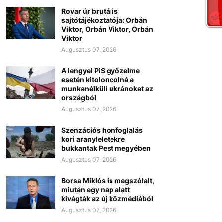
Rovar úr brutális
sajtótájékoztatója: Orbán
Viktor, Orbán Viktor, Orbán
Viktor
Augusztus 07, 2026
A lengyel PiS győzelme
esetén kitoloncolná a
munkanélküli ukránokat az
országból
Augusztus 07, 2026
Szenzációs honfoglalás
kori aranyleletekre
bukkantak Pest megyében
Augusztus 07, 2026
Borsa Miklós is megszólalt,
miután egy nap alatt
kivágták az új közmédiából
Augusztus 07, 2026