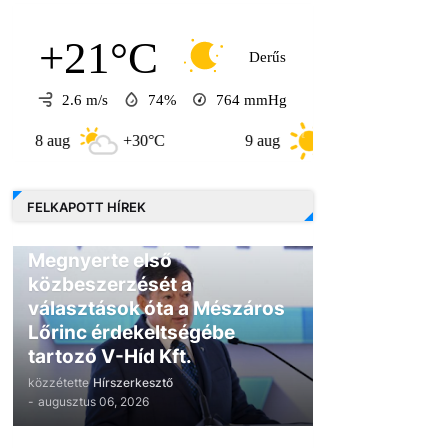
+21°C
Derűs
2.6 m/s
74%
764
mmHg
g
+30°C
9 aug
+30°C
10 aug
FELKAPOTT HÍREK
GAZDASÁG
Megnyerte első
közbeszerzését a
választások óta a Mészáros
Lőrinc érdekeltségébe
tartozó V-Híd Kft.
közzétette
Hírszerkesztő
-
augusztus 06, 2026