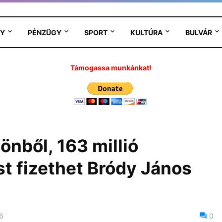
Y
PÉNZÜGY
SPORT
KULTÚRA
BULVÁR
Támogassa munkánkat!
önből, 163 millió
ést fizethet Bródy János
6
0