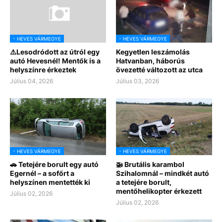
- HEVES VÁRMEGYE
- HEVES VÁRMEGYE
⚠️Lesodródott az útról egy
Kegyetlen leszámolás
autó Hevesnél! Mentők is a
Hatvanban, háborús
helyszínre érkeztek
övezetté változott az utca
Július 04, 2026
Július 03, 2026
- HEVES VÁRMEGYE
- HEVES VÁRMEGYE
🚗 Tetejére borult egy autó
🚁 Brutális karambol
Egernél – a sofőrt a
Szihalomnál – mindkét autó
helyszínen mentették ki
a tetejére borult,
mentőhelikopter érkezett
Július 02, 2026
Július 02, 2026