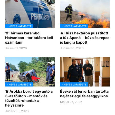
- HEVES VÁRMEGYE
- HEVES VÁRMEGYE
🚨 Hármas karambol
🔥 Húsz hektáron pusztított
Hatvanban – torlódásra kell
a tűz Apcnál – búza és repce
számítani
is lángra kapott
Július 01, 2026
Június 30, 2026
- HEVES VÁRMEGYE
- HEVES VÁRMEGYE
🚨 Árokba borult egy autó a
Éveken át terrorban tartotta
3-as főúton – mentők és
nejét az egri feleséggyilkos
tűzoltók rohantak a
Május 25, 2026
helyszínre
Június 30, 2026