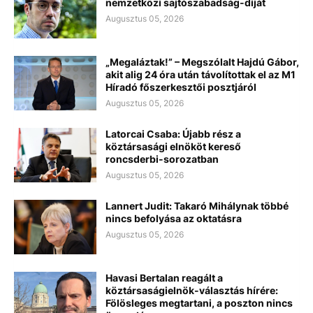
nemzetközi sajtószabadság-díját
Augusztus 05, 2026
„Megaláztak!” – Megszólalt Hajdú Gábor,
akit alig 24 óra után távolítottak el az M1
Híradó főszerkesztői posztjáról
Augusztus 05, 2026
Latorcai Csaba: Újabb rész a
köztársasági elnököt kereső
roncsderbi-sorozatban
Augusztus 05, 2026
Lannert Judit: Takaró Mihálynak többé
nincs befolyása az oktatásra
Augusztus 05, 2026
Havasi Bertalan reagált a
köztársaságielnök-választás hírére:
Fölösleges megtartani, a poszton nincs