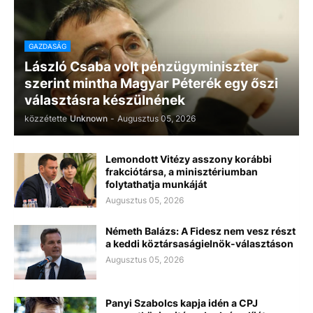
GAZDASÁG
László Csaba volt pénzügyminiszter
szerint mintha Magyar Péterék egy őszi
választásra készülnének
közzétette
Unknown
-
Augusztus 05, 2026
Lemondott Vitézy asszony korábbi
frakciótársa, a minisztériumban
folytathatja munkáját
Augusztus 05, 2026
Németh Balázs: A Fidesz nem vesz részt
a keddi köztársaságielnök-választáson
Augusztus 05, 2026
Panyi Szabolcs kapja idén a CPJ