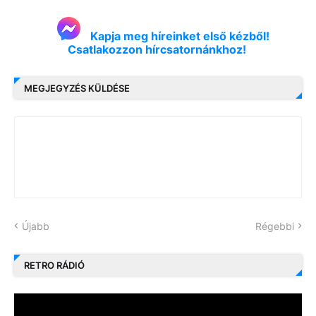
Kapja meg híreinket első kézből!
Csatlakozzon hírcsatornánkhoz!
MEGJEGYZÉS KÜLDÉSE
Újabb
Régebbi
RETRO RÁDIÓ