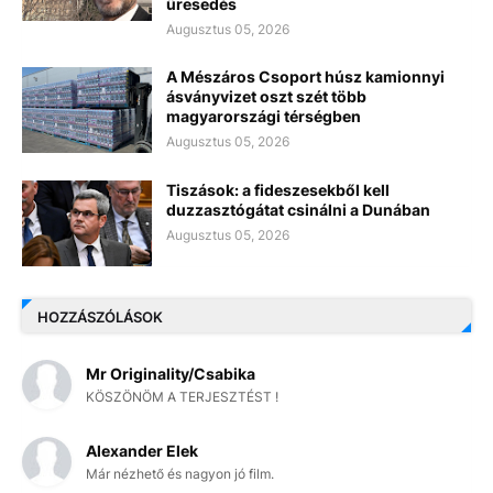
üresedés
Augusztus 05, 2026
A Mészáros Csoport húsz kamionnyi
ásványvizet oszt szét több
magyarországi térségben
Augusztus 05, 2026
Tiszások: a fideszesekből kell
duzzasztógátat csinálni a Dunában
Augusztus 05, 2026
HOZZÁSZÓLÁSOK
Mr Originality/Csabika
KÖSZÖNÖM A TERJESZTÉST !
Alexander Elek
Már nézhető és nagyon jó film.