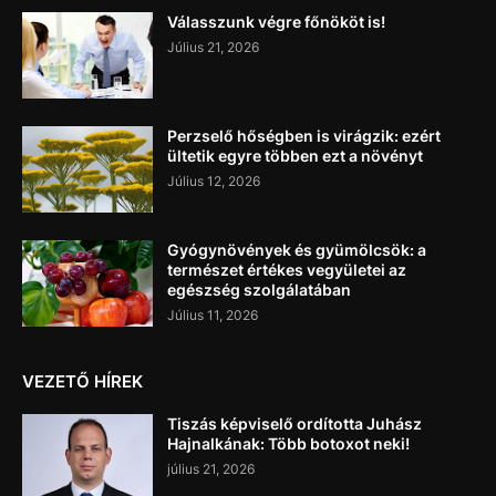
Válasszunk végre főnököt is!
Július 21, 2026
Perzselő hőségben is virágzik: ezért
ültetik egyre többen ezt a növényt
Július 12, 2026
Gyógynövények és gyümölcsök: a
természet értékes vegyületei az
egészség szolgálatában
Július 11, 2026
VEZETŐ HÍREK
Tiszás képviselő ordította Juhász
Hajnalkának: Több botoxot neki!
július 21, 2026