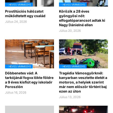
- HEVES VÁRMEGYE
- HEVES VÁRMEGYE
Prostitúciós hálózatot
Körözik a 28 éves
működtetett egy család
gyöngyösi nőt:
elfogatóparancsot adtak ki
Július 24, 2026
Nagy Dánielné ellen
Július 20, 2026
- HEVES VÁRMEGYE
- HEVES VÁRMEGYE
Döbbenetes vád: A
Tragédia Vámosgyörknél:
tarkójánál fogva lökte földre
kanyarban vesztette életét a
a 9 éves kisfiút egy iskolaőr
motoros, a helyiek szerint
Poroszlón
már nem először történt baj
ezen az úton
Július 16, 2026
Július 13, 2026