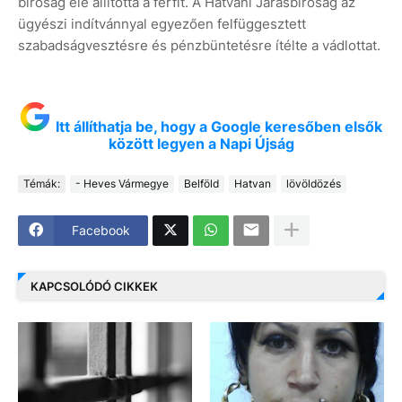
bíróság elé állította a férfit. A Hatvani Járásbíróság az
ügyészi indítvánnyal egyezően felfüggesztett
szabadságvesztésre és pénzbüntetésre ítélte a vádlottat.
Itt állíthatja be, hogy a Google keresőben elsők
között legyen a Napi Újság
Témák:
- Heves Vármegye
Belföld
Hatvan
lövöldözés
Facebook
KAPCSOLÓDÓ CIKKEK