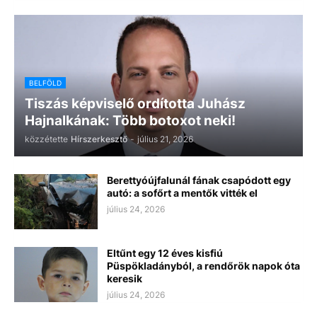
BELFÖLD
Tiszás képviselő ordította Juhász
Hajnalkának: Több botoxot neki!
közzétette
Hírszerkesztő
-
július 21, 2026
Berettyóújfalunál fának csapódott egy
autó: a sofőrt a mentők vitték el
július 24, 2026
Eltűnt egy 12 éves kisfiú
Püspökladányból, a rendőrök napok óta
keresik
július 24, 2026