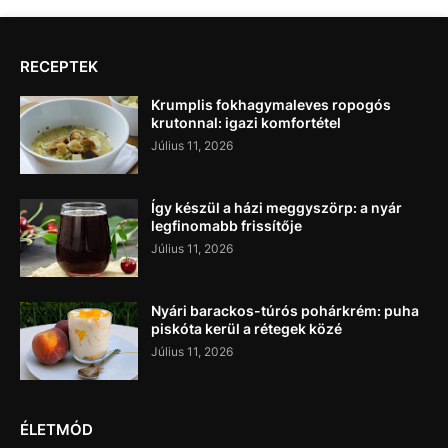
RECEPTEK
Krumplis fokhagymaleves ropogós
krutonnal: igazi komfortétel
Július 11, 2026
Így készül a házi meggyszörp: a nyár
legfinomabb frissítője
Július 11, 2026
Nyári barackos-túrós pohárkrém: puha
piskóta kerül a rétegek közé
Július 11, 2026
ÉLETMÓD