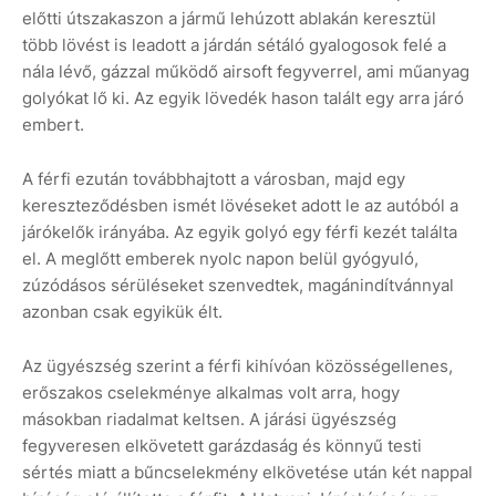
előtti útszakaszon a jármű lehúzott ablakán keresztül
több lövést is leadott a járdán sétáló gyalogosok felé a
nála lévő, gázzal működő airsoft fegyverrel, ami műanyag
golyókat lő ki. Az egyik lövedék hason talált egy arra járó
embert.
A férfi ezután továbbhajtott a városban, majd egy
kereszteződésben ismét lövéseket adott le az autóból a
járókelők irányába. Az egyik golyó egy férfi kezét találta
el. A meglőtt emberek nyolc napon belül gyógyuló,
zúzódásos sérüléseket szenvedtek, magánindítvánnyal
azonban csak egyikük élt.
Az ügyészség szerint a férfi kihívóan közösségellenes,
erőszakos cselekménye alkalmas volt arra, hogy
másokban riadalmat keltsen. A járási ügyészség
fegyveresen elkövetett garázdaság és könnyű testi
sértés miatt a bűncselekmény elkövetése után két nappal