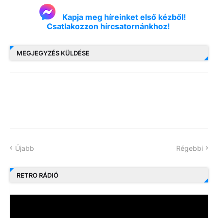
Kapja meg híreinket első kézből!
Csatlakozzon hírcsatornánkhoz!
MEGJEGYZÉS KÜLDÉSE
Újabb
Régebbi
RETRO RÁDIÓ