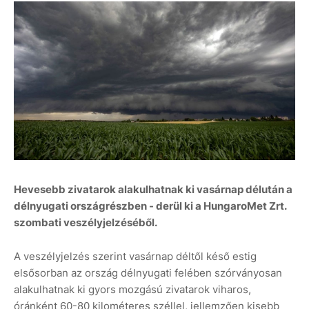
Hevesebb zivatarok alakulhatnak ki vasárnap délután a
délnyugati országrészben - derül ki a HungaroMet Zrt.
szombati veszélyjelzéséből.
A veszélyjelzés szerint vasárnap déltől késő estig
elsősorban az ország délnyugati felében szórványosan
alakulhatnak ki gyors mozgású zivatarok viharos,
óránként 60-80 kilométeres széllel, jellemzően kisebb