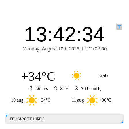
+34°C
Derűs
2.6 m/s
22%
763
mmHg
10 aug
+34°C
11 aug
+36°C
12 a
FELKAPOTT HÍREK