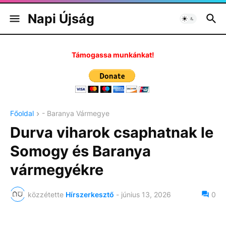
Napi Újság
Támogassa munkánkat!
Főoldal
- Baranya Vármegye
Durva viharok csaphatnak le
Somogy és Baranya
vármegyékre
közzétette
Hírszerkesztő
-
június 13, 2026
0