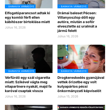
- BARANYA VÁRMEGYE
- BARANYA VÁRMEGYE
Elfogatóparancsot adtak ki
Drámai baleset Pécsen:
egy komlói férfi ellen
Villanyoszlop dőlt egy
kábítószer birtoklása miatt
autóra, miután a sofőr
elvesztette az uralmát a
Július 16, 2026
jármű felett
Július 16, 2026
- BARANYA VÁRMEGYE
- BARANYA VÁRMEGYE
Vérfürdő egy szál cigaretta
Drogkereskedés gyanújával
miatt: Szikével vágta meg
vettek őrizetbe egy volt
vitapartnere nyakát, majd fa
kutyapártos pécsi
karóval csaptak vissza
önkormányzati képviselőt
Július 16, 2026
Július 15, 2026