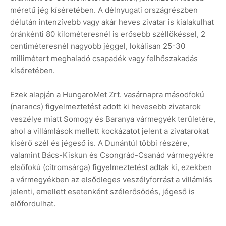
méretű jég kíséretében. A délnyugati országrészben
délután intenzívebb vagy akár heves zivatar is kialakulhat
óránkénti 80 kilométeresnél is erősebb széllökéssel, 2
centiméteresnél nagyobb jéggel, lokálisan 25-30
millimétert meghaladó csapadék vagy felhőszakadás
kíséretében.
Ezek alapján a HungaroMet Zrt. vasárnapra másodfokú
(narancs) figyelmeztetést adott ki hevesebb zivatarok
veszélye miatt Somogy és Baranya vármegyék területére,
ahol a villámlások mellett kockázatot jelent a zivatarokat
kísérő szél és jégeső is. A Dunántúl többi részére,
valamint Bács-Kiskun és Csongrád-Csanád vármegyékre
elsőfokú (citromsárga) figyelmeztetést adtak ki, ezekben
a vármegyékben az elsődleges veszélyforrást a villámlás
jelenti, emellett esetenként szélerősödés, jégeső is
előfordulhat.