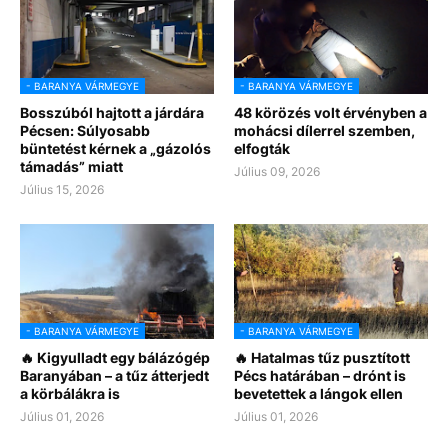
- BARANYA VÁRMEGYE
- BARANYA VÁRMEGYE
Bosszúból hajtott a járdára
48 körözés volt érvényben a
Pécsen: Súlyosabb
mohácsi dílerrel szemben,
büntetést kérnek a „gázolós
elfogták
támadás” miatt
Július 09, 2026
Július 15, 2026
- BARANYA VÁRMEGYE
- BARANYA VÁRMEGYE
🔥 Kigyulladt egy bálázógép
🔥 Hatalmas tűz pusztított
Baranyában – a tűz átterjedt
Pécs határában – drónt is
a körbálákra is
bevetettek a lángok ellen
Július 01, 2026
Július 01, 2026