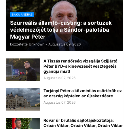
BAKA ANDRÁS
Szürreális államfő-casting: a sortüzek
védelmezőjét tolja a Sándor-palotába
Magyar Péter
közzétette
Unknown
-
Augusztus 09, 2026
A Tiszás rendőrség vizsgálja Szijjártó
Péter BYD-s kinevezését vesztegetés
gyanúja miatt
Augusztus 07, 2026
Tarjányi Péter a közmédiás csörtéről: ez
az ország képtelen az újrakezdésre
Augusztus 07, 2026
Rovar úr brutális sajtótájékoztatója:
Orbán Viktor, Orbán Viktor, Orbán Viktor