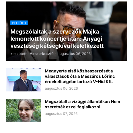
BELFÖLD
Megszólaltak a szervezők Majka
lemondott koncertje után: Anyagi
veszteség kétségkívül keletkezett
közzétette
Hírszerkesztő
-
augusztus 06, 2026
Megnyerte első közbeszerzését a
választások óta a Mészáros Lőrinc
érdekeltségébe tartozó V-Híd Kft.
augusztus 06, 2026
Megszólalt a vízügyi államtitkár: Nem
szeretnék ezzel foglalkozni
augusztus 07, 2026