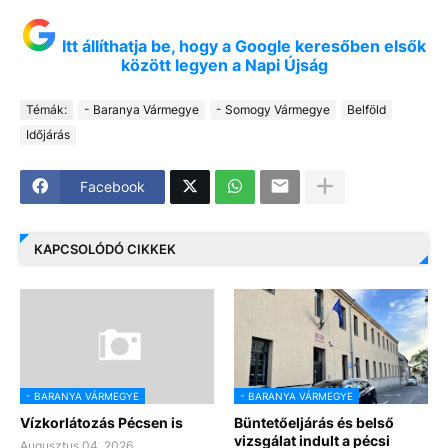
Itt állíthatja be, hogy a Google keresőben elsők
között legyen a Napi Újság
Témák:
- Baranya Vármegye
- Somogy Vármegye
Belföld
Időjárás
Facebook
KAPCSOLÓDÓ CIKKEK
- BARANYA VÁRMEGYE
- BARANYA VÁRMEGYE
Vízkorlátozás Pécsen is
Büntetőeljárás és belső
vizsgálat indult a pécsi
Augusztus 04, 2026