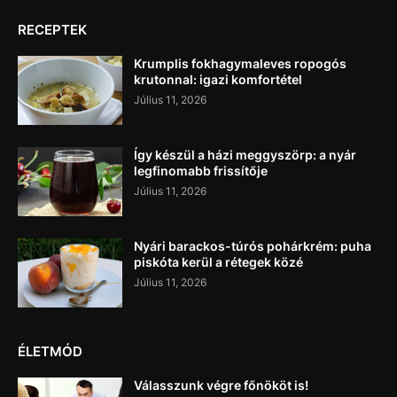
RECEPTEK
Krumplis fokhagymaleves ropogós
krutonnal: igazi komfortétel
Július 11, 2026
Így készül a házi meggyszörp: a nyár
legfinomabb frissítője
Július 11, 2026
Nyári barackos-túrós pohárkrém: puha
piskóta kerül a rétegek közé
Július 11, 2026
ÉLETMÓD
Válasszunk végre főnököt is!