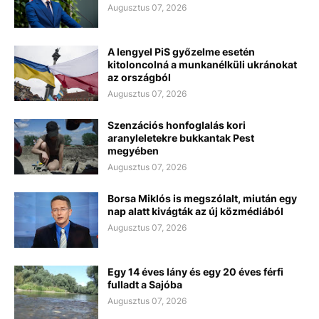
Augusztus 07, 2026
A lengyel PiS győzelme esetén
kitoloncolná a munkanélküli ukránokat
az országból
Augusztus 07, 2026
Szenzációs honfoglalás kori
aranyleletekre bukkantak Pest
megyében
Augusztus 07, 2026
Borsa Miklós is megszólalt, miután egy
nap alatt kivágták az új közmédiából
Augusztus 07, 2026
Egy 14 éves lány és egy 20 éves férfi
fulladt a Sajóba
Augusztus 07, 2026