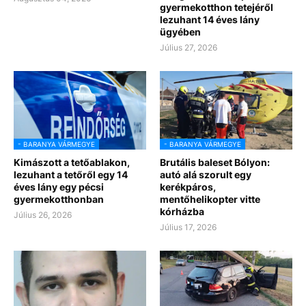
gyermekotthon tetejéről
lezuhant 14 éves lány
ügyében
Július 27, 2026
- BARANYA VÁRMEGYE
- BARANYA VÁRMEGYE
Kimászott a tetőablakon,
Brutális baleset Bólyon:
lezuhant a tetőről egy 14
autó alá szorult egy
éves lány egy pécsi
kerékpáros,
gyermekotthonban
mentőhelikopter vitte
kórházba
Július 26, 2026
Július 17, 2026