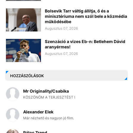
Bolsevik Tarr váltig állítja, ő és a
minisztériuma nem szól bele a közmédia
működésébe
Augusztus 07, 2026
Szenzáció a vizes Eb-n: Betlehem Dávid
aranyérmes!
Augusztus 07, 2026
HOZZÁSZÓLÁSOK
Mr Originality/Csabika
KÖSZÖNÖM A TERJESZTÉST !
Alexander Elek
Már nézhető és nagyon jó film.
Pálos Trend