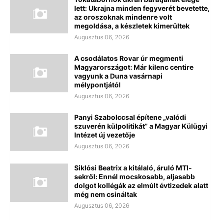
lett: Ukrajna minden fegyverét bevetette,
az oroszoknak mindenre volt
megoldása, a készletek kimerültek
Augusztus 06, 2026
A csodálatos Rovar úr megmenti
Magyarországot: Már kilenc centire
vagyunk a Duna vasárnapi
mélypontjától
Augusztus 06, 2026
Panyi Szabolccsal építene „valódi
szuverén külpolitikát” a Magyar Külügyi
Intézet új vezetője
Augusztus 06, 2026
Siklósi Beatrix a kitálaló, áruló MTI-
sekről: Ennél mocskosabb, aljasabb
dolgot kollégák az elmúlt évtizedek alatt
még nem csináltak
Augusztus 06, 2026