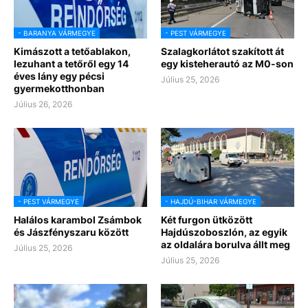
- BARANYA VÁRMEGYE
- PEST VÁRMEGYE
Kimászott a tetőablakon,
Szalagkorlátot szakított át
lezuhant a tetőről egy 14
egy kisteherautó az M0-son
éves lány egy pécsi
Július 25, 2026
gyermekotthonban
Július 26, 2026
- PEST VÁRMEGYE
- HAJDÚ-BIHAR VÁRMEGYE
Halálos karambol Zsámbok
Két furgon ütközött
és Jászfényszaru között
Hajdúszoboszlón, az egyik
az oldalára borulva állt meg
Július 25, 2026
Július 25, 2026