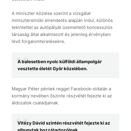
A miniszter közlése szerint a vizsgálat
miniszterelnöki elrendelés alapján indul, különös
tekintettel az autópályát üzemeltető koncessziós
társaság által alkalmazott és jelenleg érvényben
lévő forgalomterelésekre.
A balesetben nyolc külföldi állampolgár
vesztette életét Győr közelében.
Magyar Péter péntek reggel Facebook-oldalán a
kormány nevében őszinte részvétét fejezte ki az
áldozatok családjainak.
Vitézy Dávid szintén részvétét fejezte ki az
elhunytak hozzátartozóinak.