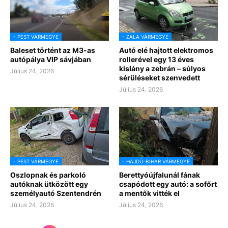
- PEST VÁRMEGYE
- ZALA VÁRMEGYE
Baleset történt az M3-as
Autó elé hajtott elektromos
autópálya VIP sávjában
rollerével egy 13 éves
kislány a zebrán – súlyos
Július 24, 2026
sérüléseket szenvedett
Július 24, 2026
- PEST VÁRMEGYE
- HAJDÚ-BIHAR VÁRMEGYE
Oszlopnak és parkoló
Berettyóújfalunál fának
autóknak ütközött egy
csapódott egy autó: a sofőrt
személyautó Szentendrén
a mentők vitték el
Július 24, 2026
Július 24, 2026