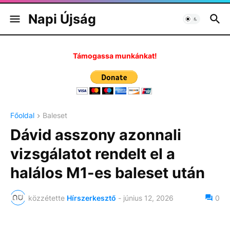
Napi Újság
Támogassa munkánkat!
Főoldal
Baleset
Dávid asszony azonnali
vizsgálatot rendelt el a
halálos M1-es baleset után
közzétette
Hírszerkesztő
-
június 12, 2026
0