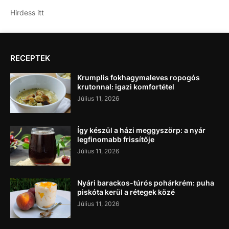
Hirdess itt
RECEPTEK
Krumplis fokhagymaleves ropogós
krutonnal: igazi komfortétel
Július 11, 2026
Így készül a házi meggyszörp: a nyár
legfinomabb frissítője
Július 11, 2026
Nyári barackos-túrós pohárkrém: puha
piskóta kerül a rétegek közé
Július 11, 2026