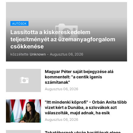
AUTÓSOK
Lassította a kiskereskedelem
teljesítményét az üzemanyagforgalom
csökkenése
közzétette
Unknown
-
Augusztus 06, 2026
Magyar Péter saját bejegyzése alá
kommentelt: "a centik igenis
számítanak"
Augusztus 06, 2026
"Itt mindenki kőprofi" - Orbán Anita több
vizet kért a Dunába, a szlovákok azt
válaszolták, majd adnak, ha esik
Augusztus 06, 2026
Tokatábornok ukrán barátjának elege