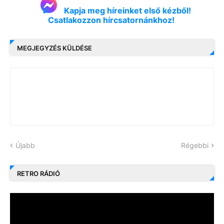
Kapja meg híreinket első kézből!
Csatlakozzon hírcsatornánkhoz!
MEGJEGYZÉS KÜLDÉSE
Újabb
Régebbi
RETRO RÁDIÓ