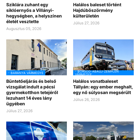
Sziklára zuhant egy
Halálos baleset történt
siklóernyős a Villányi-
Hajdúböszörmény
hegységben, a helyszínen
külterületén
életét vesztette
Július 27, 2026
Augusztus 05, 2026
- BORSOD-ABAÚJ-ZEMPLÉN
- BARANYA VÁRMEGYE
VÁRMEGYE
Büntetőeljárás és belső
Halálos vonatbaleset
vizsgálat indult a pécsi
Tállyán: egy ember meghalt,
gyermekotthon tetejéről
egy nő súlyosan megsérült
lezuhant 14 éves lány
Július 26, 2026
ügyében
Július 27, 2026