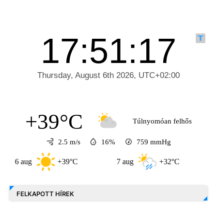
+39°C
Túlnyomóan felhős
2.5 m/s
16%
759
mmHg
ug
+39°C
7 aug
+32°C
8 aug
FELKAPOTT HÍREK