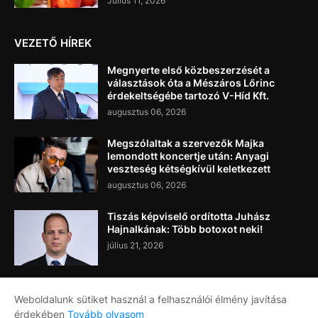
Július 11, 2026
VEZETŐ HÍREK
Megnyerte első közbeszerzését a
választások óta a Mészáros Lőrinc
érdekeltségébe tartozó V-Híd Kft.
augusztus 06, 2026
Megszólaltak a szervezők Majka
lemondott koncertje után: Anyagi
veszteség kétségkívül keletkezett
augusztus 06, 2026
Tiszás képviselő ordította Juhász
Hajnalkának: Több botoxot neki!
július 21, 2026
Weboldalunk sütiket használ a felhasználói élmény javítása
érdekében
Tovább olvasom