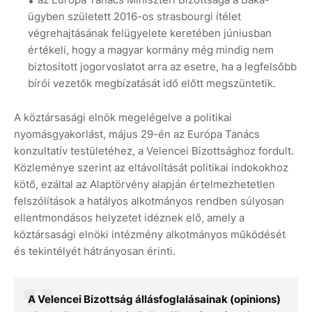
ügyben született 2016-os strasbourgi ítélet
végrehajtásának felügyelete keretében júniusban
értékeli, hogy a magyar kormány még mindig nem
biztosított jogorvoslatot arra az esetre, ha a legfelsőbb
bírói vezetők megbízatását idő előtt megszüntetik.
A köztársasági elnök megelégelve a politikai
nyomásgyakorlást, május 29-én az Európa Tanács
konzultatív testületéhez, a Velencei Bizottsághoz fordult.
Közleménye szerint az eltávolítását politikai indokokhoz
kötő, ezáltal az Alaptörvény alapján értelmezhetetlen
felszólítások a hatályos alkotmányos rendben súlyosan
ellentmondásos helyzetet idéznek elő, amely a
köztársasági elnöki intézmény alkotmányos működését
és tekintélyét hátrányosan érinti.
A Velencei Bizottság állásfoglalásainak (opinions)