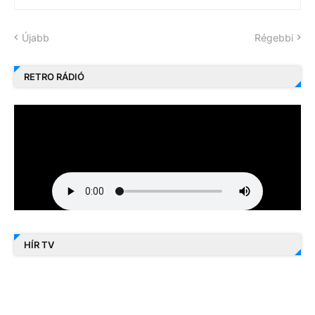
Újabb
Régebbi
RETRO RÁDIÓ
HÍR TV