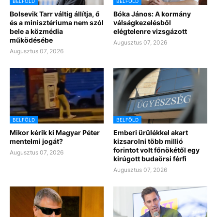
BELFÖLD
BELFÖLD
Bolsevik Tarr váltig állítja, ő
Bóka János: A kormány
és a minisztériuma nem szól
válságkezelésből
bele a közmédia
elégtelenre vizsgázott
működésébe
Augusztus 07, 2026
Augusztus 07, 2026
BELFÖLD
BELFÖLD
Mikor kérik ki Magyar Péter
Emberi ürülékkel akart
mentelmi jogát?
kizsarolni több millió
forintot volt főnökétől egy
Augusztus 07, 2026
kirúgott budaörsi férfi
Augusztus 07, 2026