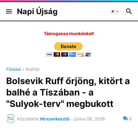
Napi Újság
Támogassa munkánkat!
Főoldal
Belföld
Bolsevik Ruff őrjöng, kitört a
balhé a Tiszában - a
"Sulyok-terv" megbukott
közzétette
Hírszerkesztő
-
június 08, 2026
0