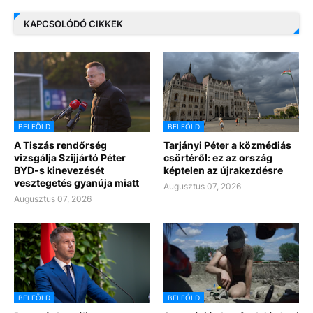
KAPCSOLÓDÓ CIKKEK
BELFÖLD
BELFÖLD
A Tiszás rendőrség
Tarjányi Péter a közmédiás
vizsgálja Szijjártó Péter
csörtéről: ez az ország
BYD-s kinevezését
képtelen az újrakezdésre
vesztegetés gyanúja miatt
Augusztus 07, 2026
Augusztus 07, 2026
BELFÖLD
BELFÖLD