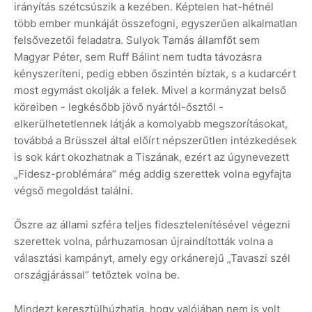
irányítás szétcsúszik a kezében. Képtelen hat-hétnél
több ember munkáját összefogni, egyszerűen alkalmatlan
felsővezetői feladatra. Sulyok Tamás államfőt sem
Magyar Péter, sem Ruff Bálint nem tudta távozásra
kényszeríteni, pedig ebben őszintén bíztak, s a kudarcért
most egymást okolják a felek. Mivel a kormányzat belső
köreiben - legkésőbb jövő nyártól-ősztől -
elkerülhetetlennek látják a komolyabb megszorításokat,
továbbá a Brüsszel által előírt népszerűtlen intézkedések
is sok kárt okozhatnak a Tiszának, ezért az úgynevezett
„Fidesz-problémára” még addig szerettek volna egyfajta
végső megoldást találni.
Őszre az állami szféra teljes fidesztelenítésével végezni
szerettek volna, párhuzamosan újraindították volna a
választási kampányt, amely egy orkánerejű „Tavaszi szél
országjárással” tetőztek volna be.
Mindezt keresztülhúzhatja, hogy valójában nem is volt