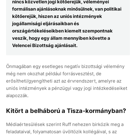
nincs közvetlen jogi kötőerejük, véleményei
formálisan ajánlásoknak minősülnek, van politikai
kötőerejük, hiszen az uniós intézmények
jogállamisági eljárásaikban és
országértékeléseikben kiemelt szempontnak
veszik, hogy egy állam mennyiben követte a
Velencei Bizottság ajánlásait.
Önmagában egy esetleges negatív bizottsági vélemény
még nem okozhat például forrásvesztést, de
erősítheti/gyengítheti azt az érvrendszert, amelyre az
uniós intézmények a pénzügyi vagy jogi intézkedéseiket
alapozzák.
Kitört a belháború a Tisza-kormányban?
Médiaértesülések szerint Ruff nehezen birkózik meg a
feladataival, folyamatosan üvöltözik kollégáival, s az