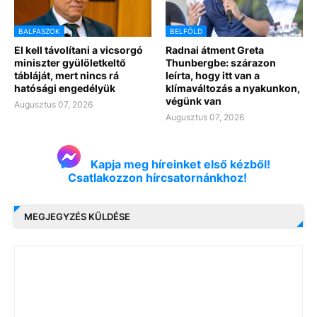
BALFASZOK
BELFÖLD
El kell távolítani a vicsorgó
Radnai átment Greta
miniszter gyülöletkeltő
Thunbergbe: szárazon
tábláját, mert nincs rá
leírta, hogy itt van a
hatósági engedélyük
klímaváltozás a nyakunkon,
végünk van
Augusztus 07, 2026
Augusztus 07, 2026
Kapja meg híreinket első kézből!
Csatlakozzon hírcsatornánkhoz!
MEGJEGYZÉS KÜLDÉSE