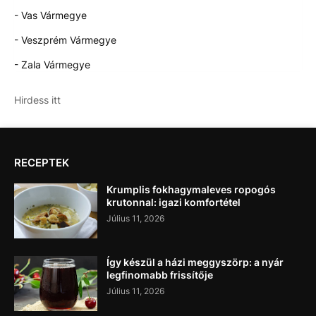
- Vas Vármegye
- Veszprém Vármegye
- Zala Vármegye
Hirdess itt
RECEPTEK
Krumplis fokhagymaleves ropogós
krutonnal: igazi komfortétel
Július 11, 2026
Így készül a házi meggyszörp: a nyár
legfinomabb frissítője
Július 11, 2026