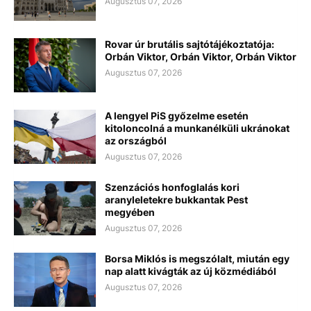
Augusztus 07, 2026
Rovar úr brutális sajtótájékoztatója:
Orbán Viktor, Orbán Viktor, Orbán Viktor
Augusztus 07, 2026
A lengyel PiS győzelme esetén
kitoloncolná a munkanélküli ukránokat
az országból
Augusztus 07, 2026
Szenzációs honfoglalás kori
aranyleletekre bukkantak Pest
megyében
Augusztus 07, 2026
Borsa Miklós is megszólalt, miután egy
nap alatt kivágták az új közmédiából
Augusztus 07, 2026