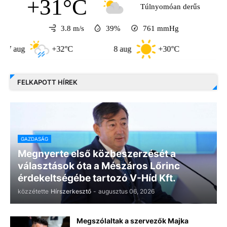
+31°C
Túlnyomóan derűs
3.8 m/s
39%
761
mmHg
+32°C
8 aug
+30°C
9 aug
FELKAPOTT HÍREK
GAZDASÁG
Megnyerte első közbeszerzését a
választások óta a Mészáros Lőrinc
érdekeltségébe tartozó V-Híd Kft.
közzétette
Hírszerkesztő
-
augusztus 06, 2026
Megszólaltak a szervezők Majka