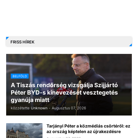
FRISS HÍREK
BELFÖLD
A Tiszás rendőrség vizsgálja Szijjártó
Péter BYD-s kinevezését vesztegetés
gyanúja miatt
közzétette
Unknown
-
Augusztus 07, 2026
Tarjányi Péter a közmédiás csörtéről: ez
az ország képtelen az újrakezdésre