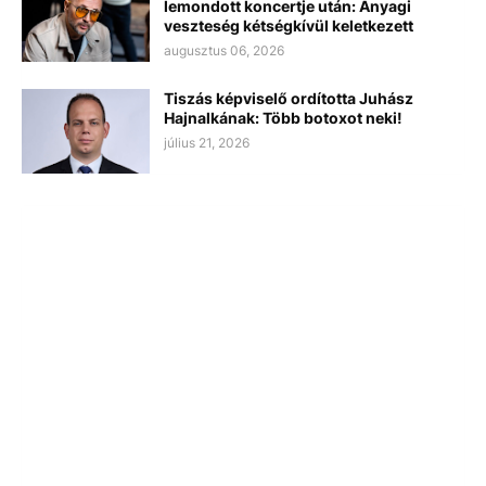
lemondott koncertje után: Anyagi
veszteség kétségkívül keletkezett
augusztus 06, 2026
Tiszás képviselő ordította Juhász
Hajnalkának: Több botoxot neki!
július 21, 2026