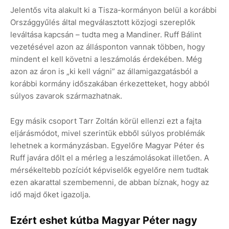
Jelentős vita alakult ki a Tisza-kormányon belül a korábbi
Országgyűlés által megválasztott közjogi szereplők
leváltása kapcsán – tudta meg a Mandiner. Ruff Bálint
vezetésével azon az állásponton vannak többen, hogy
mindent el kell követni a leszámolás érdekében. Még
azon az áron is „ki kell vágni” az államigazgatásból a
korábbi kormány időszakában érkezetteket, hogy abból
súlyos zavarok származhatnak.
Egy másik csoport Tarr Zoltán körül ellenzi ezt a fajta
eljárásmódot, mivel szerintük ebből súlyos problémák
lehetnek a kormányzásban. Egyelőre Magyar Péter és
Ruff javára dőlt el a mérleg a leszámolásokat illetően. A
mérsékeltebb pozíciót képviselők egyelőre nem tudtak
ezen akarattal szembemenni, de abban bíznak, hogy az
idő majd őket igazolja.
Ezért eshet kútba Magyar Péter nagy