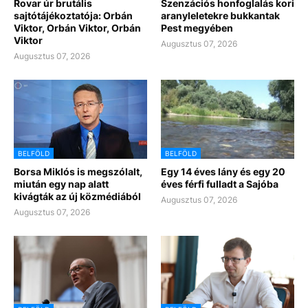
Rovar úr brutális
Szenzációs honfoglalás kori
sajtótájékoztatója: Orbán
aranyleletekre bukkantak
Viktor, Orbán Viktor, Orbán
Pest megyében
Viktor
Augusztus 07, 2026
Augusztus 07, 2026
BELFÖLD
BELFÖLD
Borsa Miklós is megszólalt,
Egy 14 éves lány és egy 20
miután egy nap alatt
éves férfi fulladt a Sajóba
kivágták az új közmédiából
Augusztus 07, 2026
Augusztus 07, 2026