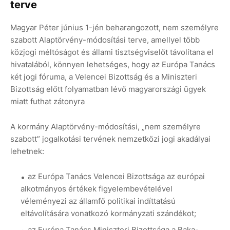
terve
Magyar Péter június 1-jén beharangozott, nem személyre
szabott Alaptörvény-módosítási terve, amellyel több
közjogi méltóságot és állami tisztségviselőt távolítana el
hivatalából, könnyen lehetséges, hogy az Európa Tanács
két jogi fóruma, a Velencei Bizottság és a Miniszteri
Bizottság előtt folyamatban lévő magyarországi ügyek
miatt futhat zátonyra
A kormány Alaptörvény-módosítási, „nem személyre
szabott” jogalkotási tervének nemzetközi jogi akadályai
lehetnek:
az Európa Tanács Velencei Bizottsága az európai
alkotmányos értékek figyelembevételével
véleményezi az államfő politikai indíttatású
eltávolítására vonatkozó kormányzati szándékot;
az Európa Tanács Miniszteri Bizottsága a Baka-