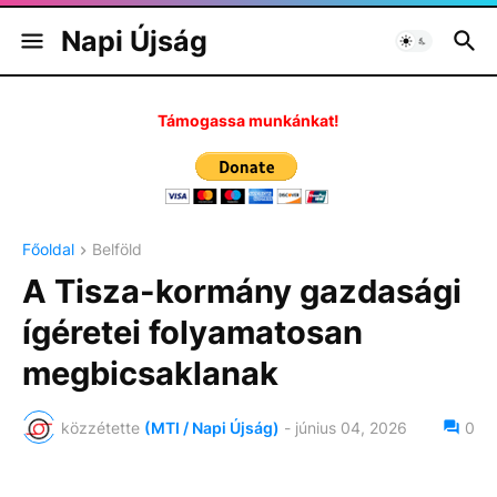
Napi Újság
Támogassa munkánkat!
Főoldal
Belföld
A Tisza-kormány gazdasági
ígéretei folyamatosan
megbicsaklanak
közzétette
(MTI / Napi Újság)
-
június 04, 2026
0