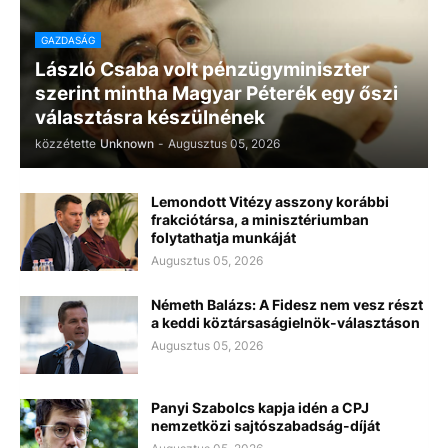
GAZDASÁG
László Csaba volt pénzügyminiszter
szerint mintha Magyar Péterék egy őszi
választásra készülnének
közzétette
Unknown
-
Augusztus 05, 2026
Lemondott Vitézy asszony korábbi
frakciótársa, a minisztériumban
folytathatja munkáját
Augusztus 05, 2026
Németh Balázs: A Fidesz nem vesz részt
a keddi köztársaságielnök-választáson
Augusztus 05, 2026
Panyi Szabolcs kapja idén a CPJ
nemzetközi sajtószabadság-díját