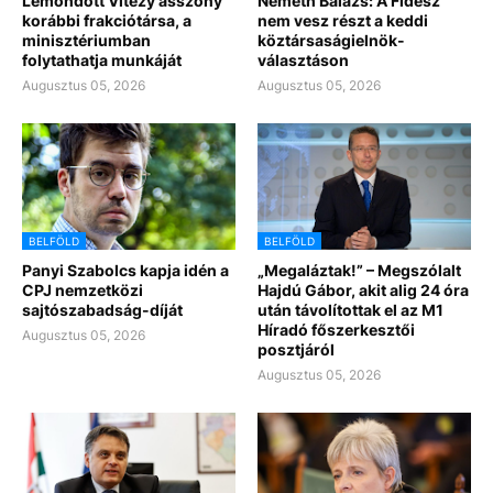
Lemondott Vitézy asszony
Németh Balázs: A Fidesz
korábbi frakciótársa, a
nem vesz részt a keddi
minisztériumban
köztársaságielnök-
folytathatja munkáját
választáson
Augusztus 05, 2026
Augusztus 05, 2026
BELFÖLD
BELFÖLD
Panyi Szabolcs kapja idén a
„Megaláztak!” – Megszólalt
CPJ nemzetközi
Hajdú Gábor, akit alig 24 óra
sajtószabadság-díját
után távolítottak el az M1
Híradó főszerkesztői
Augusztus 05, 2026
posztjáról
Augusztus 05, 2026