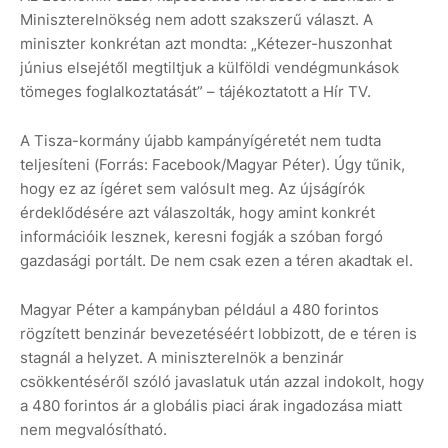
Miniszterelnökség nem adott szakszerű választ. A
miniszter konkrétan azt mondta: „Kétezer-huszonhat
június elsejétől megtiltjuk a külföldi vendégmunkások
tömeges foglalkoztatását” – tájékoztatott a Hír TV.
A Tisza-kormány újabb kampányígéretét nem tudta
teljesíteni (Forrás: Facebook/Magyar Péter). Úgy tűnik,
hogy ez az ígéret sem valósult meg. Az újságírók
érdeklődésére azt válaszolták, hogy amint konkrét
információik lesznek, keresni fogják a szóban forgó
gazdasági portált. De nem csak ezen a téren akadtak el.
Magyar Péter a kampányban például a 480 forintos
rögzített benzinár bevezetéséért lobbizott, de e téren is
stagnál a helyzet. A miniszterelnök a benzinár
csökkentéséről szóló javaslatuk után azzal indokolt, hogy
a 480 forintos ár a globális piaci árak ingadozása miatt
nem megvalósítható.