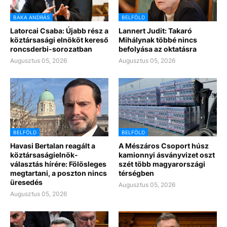
BAKA ANDRÁS
BELFÖLD
Latorcai Csaba: Újabb rész a
Lannert Judit: Takaró
köztársasági elnököt kereső
Mihálynak többé nincs
roncsderbi-sorozatban
befolyása az oktatásra
Augusztus 05, 2026
Augusztus 05, 2026
BELFÖLD
BELFÖLD
Havasi Bertalan reagált a
A Mészáros Csoport húsz
köztársaságielnök-
kamionnyi ásványvizet oszt
választás hírére: Fölösleges
szét több magyarországi
megtartani, a poszton nincs
térségben
üresedés
Augusztus 05, 2026
Augusztus 05, 2026