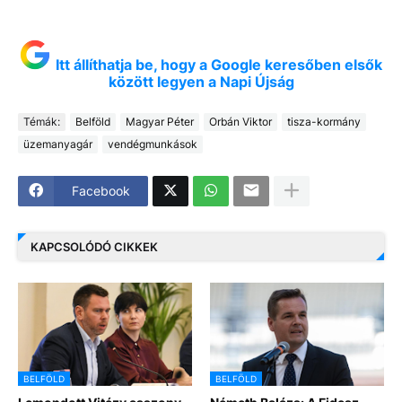
Itt állíthatja be, hogy a Google keresőben elsők
között legyen a Napi Újság
Témák:
Belföld
Magyar Péter
Orbán Viktor
tisza-kormány
üzemanyagár
vendégmunkások
Facebook
KAPCSOLÓDÓ CIKKEK
BELFÖLD
BELFÖLD