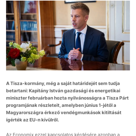
A Tisza-kormány, még a saját határidejét sem tudja
betartani: Kapitány István gazdasági és energetikai
miniszter februárban hozta nyilvánosságra a Tisza Párt
programjának részleteit, amelyben június 1-jétől a
Magyarországra érkező vendégmunkások kitiltását
ígérték az EU-n kívülről.
Az Economix ezzel kapcsolatos kérdésére azonban a