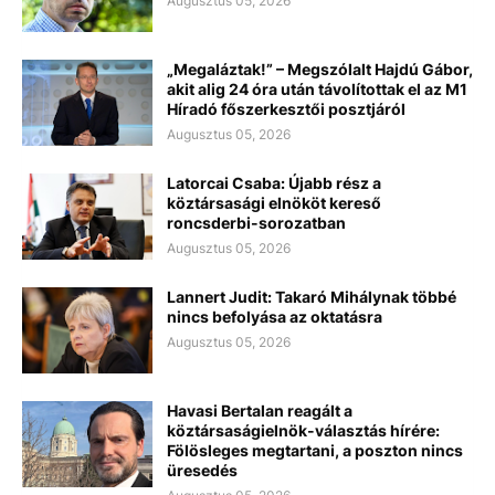
Augusztus 05, 2026
„Megaláztak!” – Megszólalt Hajdú Gábor,
akit alig 24 óra után távolítottak el az M1
Híradó főszerkesztői posztjáról
Augusztus 05, 2026
Latorcai Csaba: Újabb rész a
köztársasági elnököt kereső
roncsderbi-sorozatban
Augusztus 05, 2026
Lannert Judit: Takaró Mihálynak többé
nincs befolyása az oktatásra
Augusztus 05, 2026
Havasi Bertalan reagált a
köztársaságielnök-választás hírére:
Fölösleges megtartani, a poszton nincs
üresedés