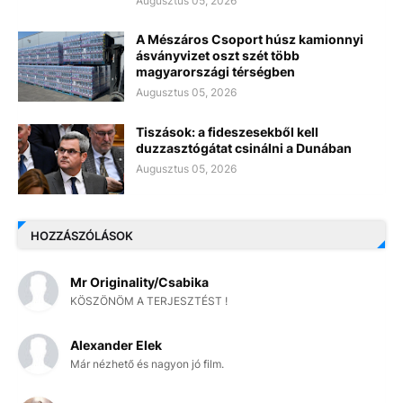
Augusztus 05, 2026
A Mészáros Csoport húsz kamionnyi
ásványvizet oszt szét több
magyarországi térségben
Augusztus 05, 2026
Tiszások: a fideszesekből kell
duzzasztógátat csinálni a Dunában
Augusztus 05, 2026
HOZZÁSZÓLÁSOK
Mr Originality/Csabika
KÖSZÖNÖM A TERJESZTÉST !
Alexander Elek
Már nézhető és nagyon jó film.