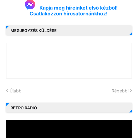
Kapja meg híreinket első kézből!
Csatlakozzon hírcsatornánkhoz!
MEGJEGYZÉS KÜLDÉSE
Újabb
Régebbi
RETRO RÁDIÓ