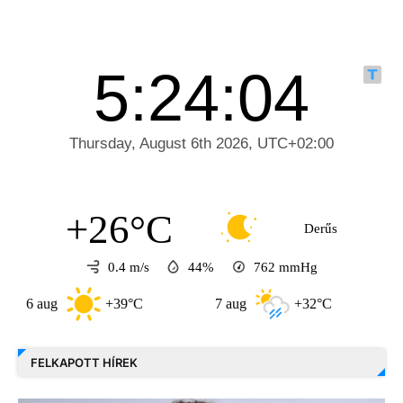
+26°C
Derűs
0.4 m/s
44%
762
mmHg
aug
+39°C
7 aug
+32°C
8 aug
FELKAPOTT HÍREK