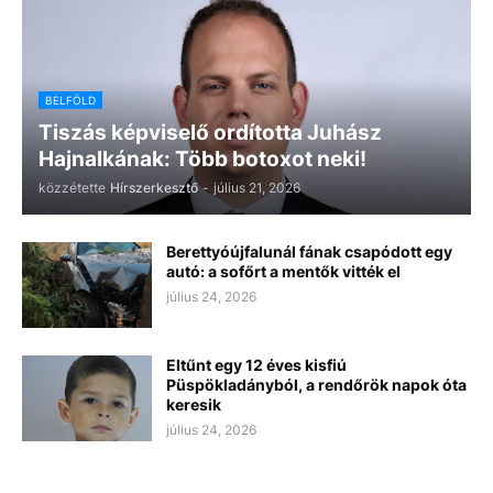
BELFÖLD
Tiszás képviselő ordította Juhász
Hajnalkának: Több botoxot neki!
közzétette
Hírszerkesztő
-
július 21, 2026
Berettyóújfalunál fának csapódott egy
autó: a sofőrt a mentők vitték el
július 24, 2026
Eltűnt egy 12 éves kisfiú
Püspökladányból, a rendőrök napok óta
keresik
július 24, 2026