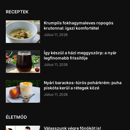
RECEPTEK
Krumplis fokhagymaleves ropogós
krutonnal: igazi komfortétel
Július 11, 2026
Így készül a házi meggyszörp: a nyár
legfinomabb frissítője
Július 11, 2026
Nyári barackos-túrós pohárkrém: puha
piskóta kerül a rétegek közé
Július 11, 2026
ÉLETMÓD
Válasszunk végre főnököt is!