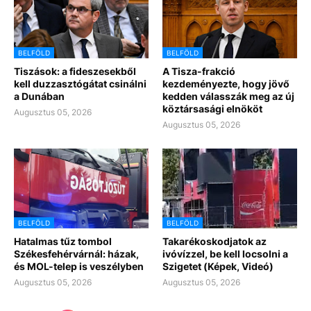
BELFÖLD
BELFÖLD
Tiszások: a fideszesekből
A Tisza-frakció
kell duzzasztógátat csinálni
kezdeményezte, hogy jövő
a Dunában
kedden válasszák meg az új
köztársasági elnököt
Augusztus 05, 2026
Augusztus 05, 2026
BELFÖLD
BELFÖLD
Hatalmas tűz tombol
Takarékoskodjatok az
Székesfehérvárnál: házak,
ivóvízzel, be kell locsolni a
és MOL-telep is veszélyben
Szigetet (Képek, Videó)
Augusztus 05, 2026
Augusztus 05, 2026