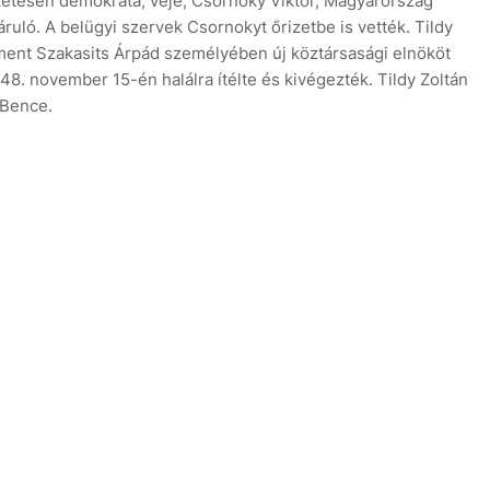
zetesen demokrata, veje, Csornoky Viktor, Magyarország
ruló. A belügyi szervek Csornokyt őrizetbe is vették. Tildy
ament Szakasits Árpád személyében új köztársasági elnököt
48. november 15-én halálra ítélte és kivégezték. Tildy Zoltán
 Bence.