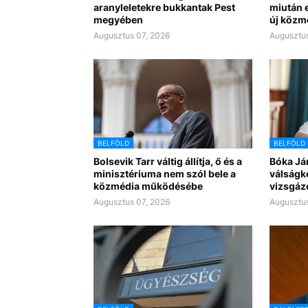
aranyleletekre bukkantak Pest
miután e
megyében
új közm
Augusztus 07, 2026
Augusztus
BELFÖLD
BELFÖLD
Bolsevik Tarr váltig állítja, ő és a
Bóka Já
minisztériuma nem szól bele a
válságk
közmédia működésébe
vizsgáz
Augusztus 07, 2026
Augusztus