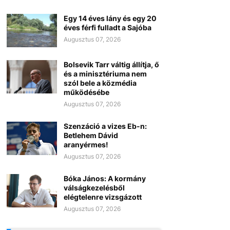
Egy 14 éves lány és egy 20
éves férfi fulladt a Sajóba
Augusztus 07, 2026
Bolsevik Tarr váltig állítja, ő
és a minisztériuma nem
szól bele a közmédia
működésébe
Augusztus 07, 2026
Szenzáció a vizes Eb-n:
Betlehem Dávid
aranyérmes!
Augusztus 07, 2026
Bóka János: A kormány
válságkezelésből
elégtelenre vizsgázott
Augusztus 07, 2026