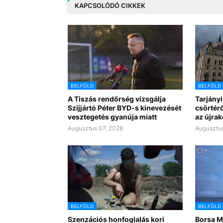
KAPCSOLÓDÓ CIKKEK
BELFÖLD
BELFÖLD
A Tiszás rendőrség vizsgálja
Tarjányi
Szijjártó Péter BYD-s kinevezését
csörtérő
vesztegetés gyanúja miatt
az újra
Augusztus 07, 2026
Augusztus
BELFÖLD
BELFÖLD
Szenzációs honfoglalás kori
Borsa Mi