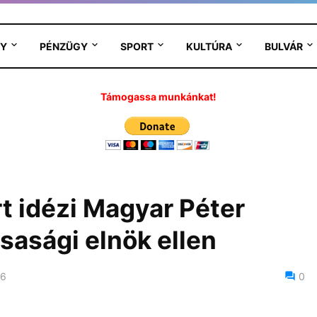
Y
PÉNZÜGY
SPORT
KULTÚRA
BULVÁR
Támogassa munkánkat!
t idézi Magyar Péter
sasági elnök ellen
26
0