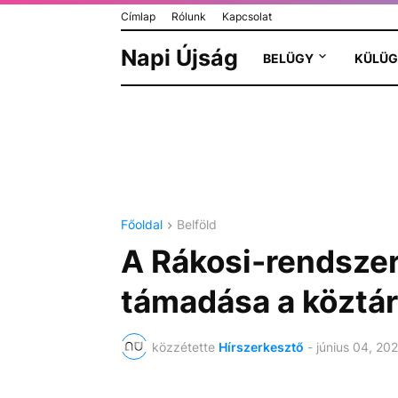
Címlap
Rólunk
Kapcsolat
Napi Újság
BELÜGY
KÜLÜG
Főoldal
Belföld
A Rákosi-rendszer
támadása a köztár
közzétette
Hírszerkesztő
-
június 04, 20