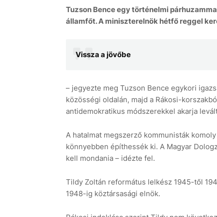
Tuzson Bence egy történelmi párhuzammal 
államfőt. A miniszterelnök hétfő reggel ke
Vissza a jövőbe
– jegyezte meg Tuzson Bence egykori igazsá
közösségi oldalán, majd a Rákosi-korszakbó
antidemokratikus módszerekkel akarja levált
A hatalmat megszerző kommunisták komoly sz
könnyebben építhessék ki. A Magyar Dologzók
kell mondania – idézte fel.
Tildy Zoltán református lelkész 1945-től 19
1948-ig köztársasági elnök.