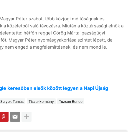
t Magyar Péter szabott több közjogi méltóságnak és
 a közéletből való távozásra. Miután a köztársasági elnök a
ejelentette: hétfőn reggel Görög Márta igazságügyi
mfőt. Magyar Péter nyomásgyakorlása szintet lépett, de
gy nem enged a megfélemlítésnek, és nem mond le.
oogle keresőben elsők között legyen a Napi Újság
Sulyok Tamás
Tisza-kormány
Tuzson Bence