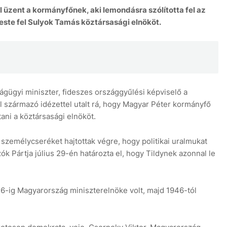
üzent a kormányfőnek, aki lemondásra szólította fel az
reste fel Sulyok Tamás köztársasági elnököt.
7 aug
gügyi miniszter, fideszes országgyűlési képviselő a
l származó idézettel utalt rá, hogy Magyar Péter kormányfő
ani a köztársasági elnököt.
emélycseréket hajtottak végre, hogy politikai uralmukat
 Pártja július 29-én határozta el, hogy Tildynek azonnal le
46-ig Magyarország miniszterelnöke volt, majd 1946-tól