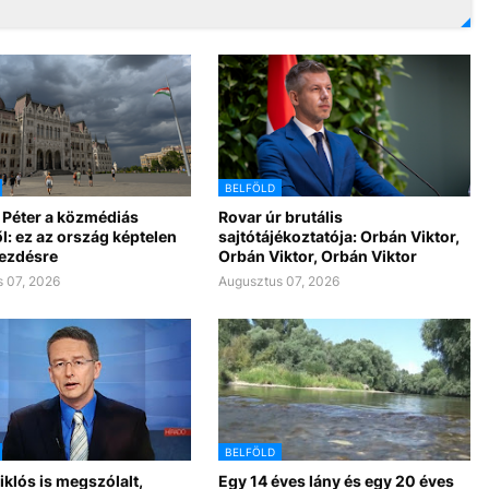
BELFÖLD
 Péter a közmédiás
Rovar úr brutális
l: ez az ország képtelen
sajtótájékoztatója: Orbán Viktor,
kezdésre
Orbán Viktor, Orbán Viktor
 07, 2026
Augusztus 07, 2026
BELFÖLD
klós is megszólalt,
Egy 14 éves lány és egy 20 éves