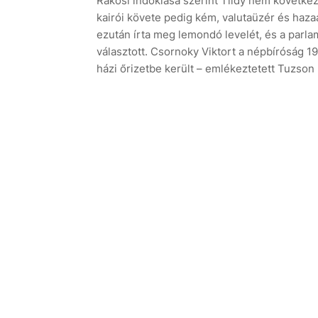
Rákosi indoklása szerint Tildy nem követke
kairói követe pedig kém, valutaüzér és hazaá
ezután írta meg lemondó levelét, és a parl
választott. Csornoky Viktort a népbíróság 19
házi őrizetbe került – emlékeztetett Tuzson