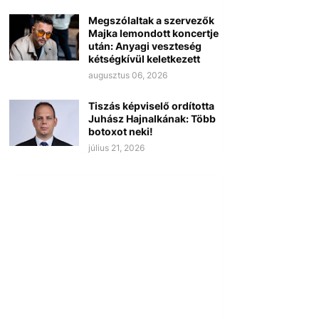
Megszólaltak a szervezők
Majka lemondott koncertje
után: Anyagi veszteség
kétségkívül keletkezett
augusztus 06, 2026
Tiszás képviselő ordította
Juhász Hajnalkának: Több
botoxot neki!
július 21, 2026