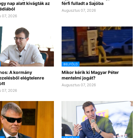
gy nap alatt kivágták az
férfi fulladt a Sajóba
édiából
Augusztus 07, 2026
 07, 2026
BELFÖLD
nos: A kormány
Mikor kérik ki Magyar Péter
ezelésből elégtelenre
mentelmi jogát?
ott
Augusztus 07, 2026
 07, 2026