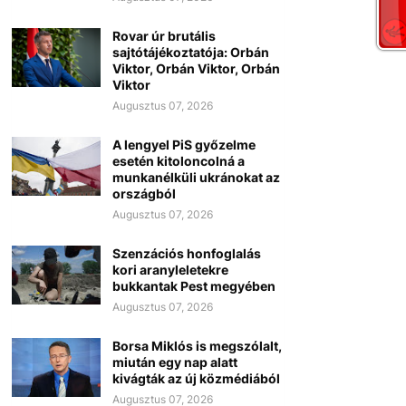
Rovar úr brutális
sajtótájékoztatója: Orbán
Viktor, Orbán Viktor, Orbán
Viktor
Augusztus 07, 2026
A lengyel PiS győzelme
esetén kitoloncolná a
munkanélküli ukránokat az
országból
Augusztus 07, 2026
Szenzációs honfoglalás
kori aranyleletekre
bukkantak Pest megyében
Augusztus 07, 2026
Borsa Miklós is megszólalt,
miután egy nap alatt
kivágták az új közmédiából
Augusztus 07, 2026