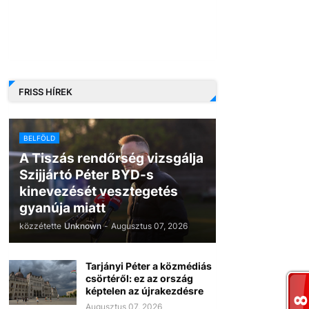
FRISS HÍREK
BELFÖLD
A Tiszás rendőrség vizsgálja
Szijjártó Péter BYD-s
kinevezését vesztegetés
gyanúja miatt
közzétette
Unknown
-
Augusztus 07, 2026
Tarjányi Péter a közmédiás
csörtéről: ez az ország
képtelen az újrakezdésre
Augusztus 07, 2026