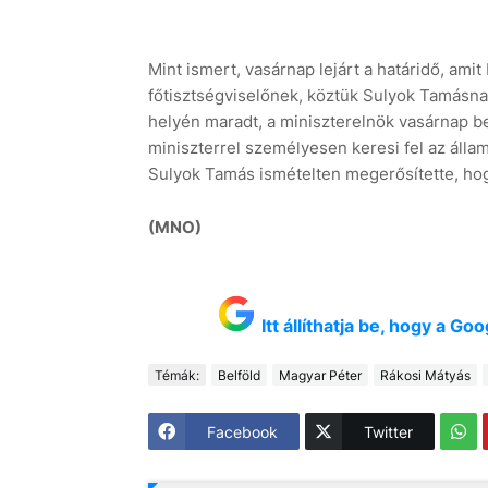
Mint ismert, vasárnap lejárt a határidő, ami
főtisztségviselőnek, köztük Sulyok Tamásnak
helyén maradt, a miniszterelnök vasárnap b
miniszterrel személyesen keresi fel az álla
Sulyok Tamás ismételten megerősítette, ho
(MNO)
Itt állíthatja be, hogy a G
Témák:
Belföld
Magyar Péter
Rákosi Mátyás
Facebook
Twitter