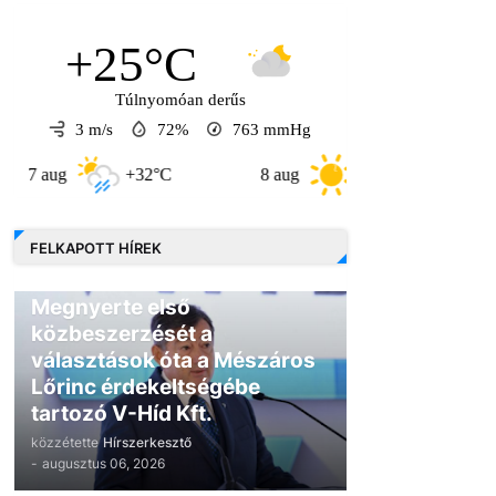
+25°C
Túlnyomóan derűs
3 m/s
72%
763
mmHg
+32°C
8 aug
+30°C
9 aug
FELKAPOTT HÍREK
GAZDASÁG
Megnyerte első
közbeszerzését a
választások óta a Mészáros
Lőrinc érdekeltségébe
tartozó V-Híd Kft.
közzétette
Hírszerkesztő
-
augusztus 06, 2026