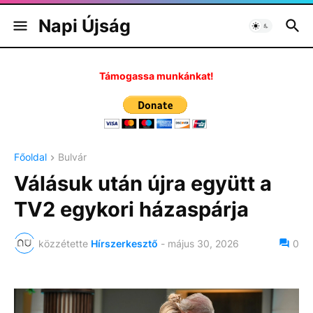
Napi Újság
Támogassa munkánkat!
Főoldal
Bulvár
Válásuk után újra együtt a
TV2 egykori házaspárja
közzétette
Hírszerkesztő
-
május 30, 2026
0