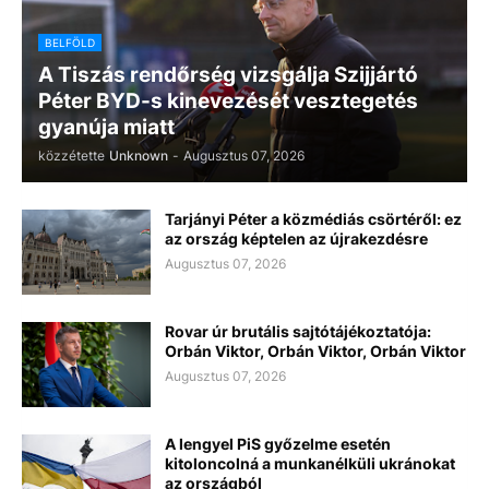
BELFÖLD
A Tiszás rendőrség vizsgálja Szijjártó
Péter BYD-s kinevezését vesztegetés
gyanúja miatt
közzétette
Unknown
-
Augusztus 07, 2026
Tarjányi Péter a közmédiás csörtéről: ez
az ország képtelen az újrakezdésre
Augusztus 07, 2026
Rovar úr brutális sajtótájékoztatója:
Orbán Viktor, Orbán Viktor, Orbán Viktor
Augusztus 07, 2026
A lengyel PiS győzelme esetén
kitoloncolná a munkanélküli ukránokat
az országból