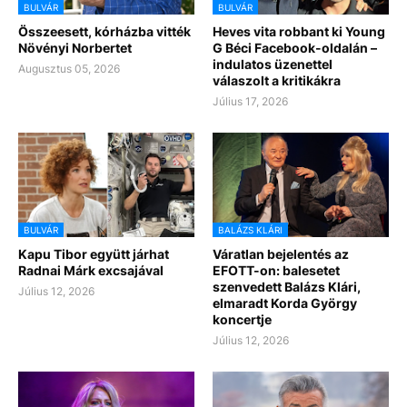
BULVÁR
BULVÁR
Összeesett, kórházba vitték
Heves vita robbant ki Young
Növényi Norbertet
G Béci Facebook-oldalán –
indulatos üzenettel
Augusztus 05, 2026
válaszolt a kritikákra
Július 17, 2026
BULVÁR
BALÁZS KLÁRI
Kapu Tibor együtt járhat
Váratlan bejelentés az
Radnai Márk excsajával
EFOTT-on: balesetet
szenvedett Balázs Klári,
Július 12, 2026
elmaradt Korda György
koncertje
Július 12, 2026