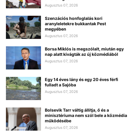
Augusztus 07, 2026
Szenzációs honfoglalás kori
aranyleletekre bukkantak Pest
megyében
Augusztus 07, 2026
Borsa Miklós is megszólalt, miután egy
nap alatt kivágták az új közmédiából
Augusztus 07, 2026
Egy 14 éves lány és egy 20 éves férfi
fulladt a Sajóba
Augusztus 07, 2026
Bolsevik Tarr váltig állítja, ő és a
minisztériuma nem szól bele a közmédia
működésébe
Augusztus 07, 2026