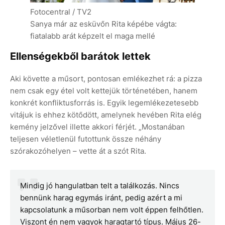
Fotocentral / TV2
Sanya már az esküvőn Rita képébe vágta:
fiatalabb arát képzelt el maga mellé
Ellenségekből barátok lettek
Aki követte a műsort, pontosan emlékezhet rá: a pizza
nem csak egy étel volt kettejük történetében, hanem
konkrét konfliktusforrás is. Egyik legemlékezetesebb
vitájuk is ehhez kötődött, amelynek hevében Rita elég
kemény jelzővel illette akkori férjét. „Mostanában
teljesen véletlenül futottunk össze néhány
szórakozóhelyen – vette át a szót Rita.
Mindig jó hangulatban telt a találkozás. Nincs
bennünk harag egymás iránt, pedig azért a mi
kapcsolatunk a műsorban nem volt éppen felhőtlen.
Viszont én nem vagyok haragtartó típus. Május 26-