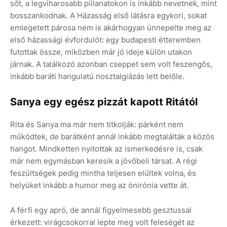
sőt, a legviharosabb pillanatokon is inkább nevetnek, mint
bosszankodnak. A Házasság első látásra egykori, sokat
emlegetett párosa nem is akárhogyan ünnepelte meg az
első házassági évfordulót: egy budapesti étteremben
futottak össze, miközben már jó ideje külön utakon
járnak. A találkozó azonban cseppet sem volt feszengős,
inkább baráti hangulatú nosztalgiázás lett belőle.
Sanya egy egész pizzát kapott Ritától
Rita és Sanya ma már nem titkolják: párként nem
működtek, de barátként annál inkább megtalálták a közös
hangot. Mindketten nyitottak az ismerkedésre is, csak
már nem egymásban keresik a jövőbeli társat. A régi
feszültségek pedig mintha teljesen elültek volna, és
helyüket inkább a humor meg az önirónia vette át.
A férfi egy apró, de annál figyelmesebb gesztussal
érkezett: virágcsokorral lepte meg volt feleségét az