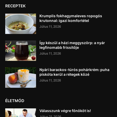
RECEPTEK
Krumplis fokhagymaleves ropogós
krutonnal: igazi komfortétel
Július 11, 2026
Így készül a házi meggyszörp: a nyár
legfinomabb frissítője
Július 11, 2026
Nyári barackos-túrós pohárkrém: puha
piskóta kerül a rétegek közé
Július 11, 2026
ÉLETMÓD
Válasszunk végre főnököt is!
Július 21, 2026