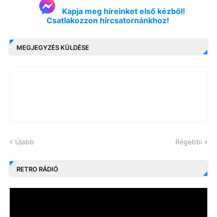
Kapja meg híreinket első kézből!
Csatlakozzon hírcsatornánkhoz!
MEGJEGYZÉS KÜLDÉSE
Újabb
Régebbi
RETRO RÁDIÓ