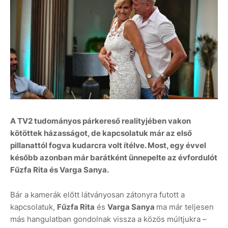
A TV2 tudományos párkereső realityjében vakon
kötöttek házasságot, de kapcsolatuk már az első
pillanattól fogva kudarcra volt ítélve. Most, egy évvel
később azonban már barátként ünnepelte az évfordulót
Fűzfa Rita és Varga Sanya.
Bár a kamerák előtt látványosan zátonyra futott a
kapcsolatuk,
Fűzfa Rita
és
Varga Sanya
ma már teljesen
más hangulatban gondolnak vissza a közös múltjukra –