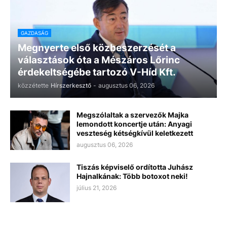
GAZDASÁG
Megnyerte első közbeszerzését a
választások óta a Mészáros Lőrinc
érdekeltségébe tartozó V-Híd Kft.
közzétette
Hírszerkesztő
-
augusztus 06, 2026
Megszólaltak a szervezők Majka
lemondott koncertje után: Anyagi
veszteség kétségkívül keletkezett
augusztus 06, 2026
Tiszás képviselő ordította Juhász
Hajnalkának: Több botoxot neki!
július 21, 2026