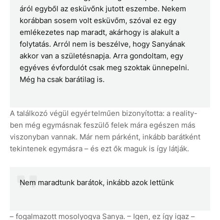
áról egyből az esküvőnk jutott eszembe. Nekem
korábban sosem volt esküvőm, szóval ez egy
emlékezetes nap maradt, akárhogy is alakult a
folytatás. Arról nem is beszélve, hogy Sanyának
akkor van a születésnapja. Arra gondoltam, egy
egyéves évfordulót csak meg szoktak ünnepelni.
Még ha csak barátilag is.
A találkozó végül egyértelműen bizonyította: a reality-
ben még egymásnak feszülő felek mára egészen más
viszonyban vannak. Már nem párként, inkább barátként
tekintenek egymásra – és ezt ők maguk is így látják.
Nem maradtunk barátok, inkább azok lettünk
– fogalmazott mosolyogva Sanya. – Igen, ez így igaz –