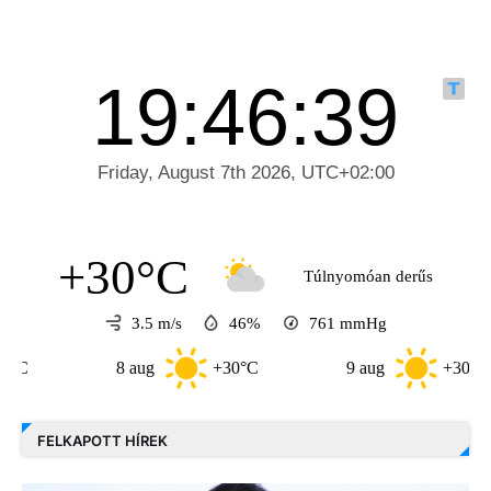
+30°C
Túlnyomóan derűs
3.5 m/s
46%
761
mmHg
8 aug
+30°C
9 aug
+30°C
FELKAPOTT HÍREK