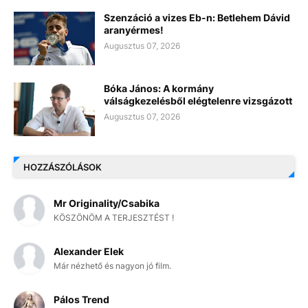
Szenzáció a vizes Eb-n: Betlehem Dávid
aranyérmes!
Augusztus 07, 2026
Bóka János: A kormány
válságkezelésből elégtelenre vizsgázott
Augusztus 07, 2026
HOZZÁSZÓLÁSOK
Mr Originality/Csabika
KÖSZÖNÖM A TERJESZTÉST !
Alexander Elek
Már nézhető és nagyon jó film.
Pálos Trend