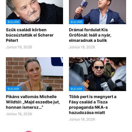
BULVÁR
BULVÁR
Szűk családi körben
Drámai fordulat Kis
búcsúztatták el Scherer
Grófónál: leáll a nyár,
Pétert
elmaradnak a bulik
Június 19, 2026
Június 18, 2026
BULVÁR
BULVÁR
Pikáns vallomás Michelle
Több pert is megnyert a
Wildtól: „Majd eszedbe jut,
Fásy család a Tisza
honnan ismersz…”
propaganda NKA-s
hazudozása miatt
Június 18, 2026
Június 18, 2026