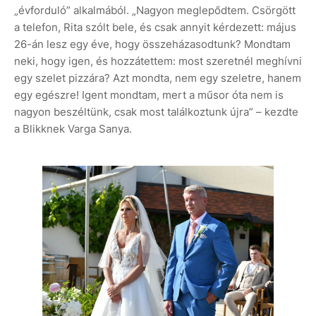
„évforduló” alkalmából. „Nagyon meglepődtem. Csörgött
a telefon, Rita szólt bele, és csak annyit kérdezett: május
26-án lesz egy éve, hogy összeházasodtunk? Mondtam
neki, hogy igen, és hozzátettem: most szeretnél meghívni
egy szelet pizzára? Azt mondta, nem egy szeletre, hanem
egy egészre! Igent mondtam, mert a műsor óta nem is
nagyon beszéltünk, csak most találkoztunk újra” – kezdte
a Blikknek Varga Sanya.