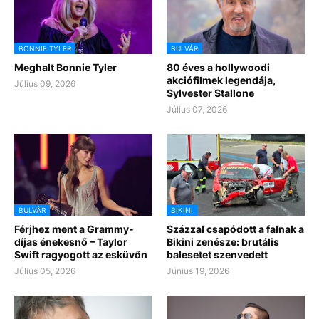
BONNIE TYLER
BULVÁR
Meghalt Bonnie Tyler
80 éves a hollywoodi
akciófilmek legendája,
Július 09, 2026
Sylvester Stallone
Július 07, 2026
BULVÁR
BIKINI
Férjhez ment a Grammy-
Százzal csapódott a falnak a
díjas énekesnő – Taylor
Bikini zenésze: brutális
Swift ragyogott az esküvőn
balesetet szenvedett
Július 05, 2026
Június 19, 2026