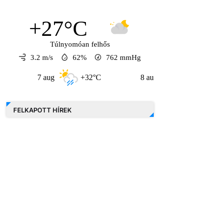
+27°C
Túlnyomóan felhős
3.2 m/s
62%
762
mmHg
7 aug
+32°C
8 aug
+30°C
9 
FELKAPOTT HÍREK