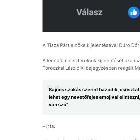
A Tisza Párt elnöke kijelentésével Dúró Dórá
A leendő miniszterelnök kijelentését azon
Toroczkai László X-bejegyzésben reagált M
Sajnos szokás szerint hazudik, csúszta
lehet egy nevetőfejes emojival elintéz
van szó”
– írta.