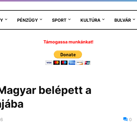
Y
PÉNZÜGY
SPORT
KULTÚRA
BULVÁR
Támogassa munkánkat!
 Magyar belépett a
ájába
26
0