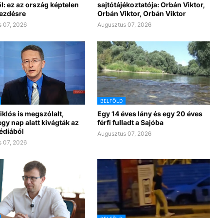
l: ez az ország képtelen
sajtótájékoztatója: Orbán Viktor,
kezdésre
Orbán Viktor, Orbán Viktor
 07, 2026
Augusztus 07, 2026
BELFÖLD
klós is megszólalt,
Egy 14 éves lány és egy 20 éves
gy nap alatt kivágták az
férfi fulladt a Sajóba
édiából
Augusztus 07, 2026
 07, 2026