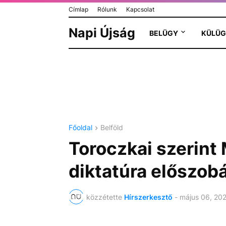
Címlap
Rólunk
Kapcsolat
Napi Újság
BELÜGY
KÜLÜG
Főoldal
Belföld
Toroczkai szerint
diktatúra előszob
közzétette
Hírszerkesztő
-
május 06, 20