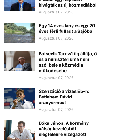
kivágták az új közmédiából
Augusztus 07, 2026
Egy 14 éves lány és egy 20
éves férfi fulladt a Sajóba
Augusztus 07, 2026
Bolsevik Tarr váltig állítja, ő
és a minisztériuma nem
szól bele a közmédia
működésébe
Augusztus 07, 2026
Szenzáció a vizes Eb-n:
Betlehem Dávid
aranyérmes!
Augusztus 07, 2026
Bóka János: A kormány
válságkezelésből
elégtelenre vizsgázott