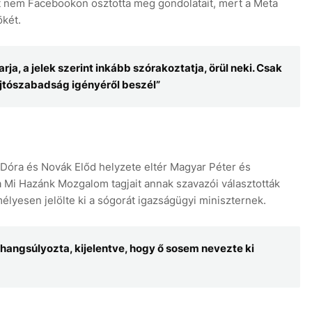
zért nem Facebookon osztotta meg gondolatait, mert a Meta
ökét.
ja, a jelek szerint inkább szórakoztatja, örül neki. Csak
sajtószabadság igényéről beszél”
ó Dóra és Novák Előd helyzete eltér Magyar Péter és
 a Mi Hazánk Mozgalom tagjait annak szavazói választották
lyesen jelölte ki a sógorát igazságügyi miniszternek.
 hangsúlyozta, kijelentve, hogy ő sosem nevezte ki