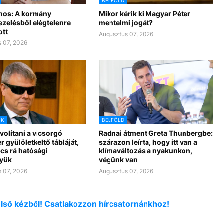
BELFÖLD
nos: A kormány
Mikor kérik ki Magyar Péter
ezelésből elégtelenre
mentelmi jogát?
ott
Augusztus 07, 2026
 07, 2026
OK
BELFÖLD
ávolítani a vicsorgó
Radnai átment Greta Thunbergbe:
r gyülöletkeltő tábláját,
szárazon leírta, hogy itt van a
cs rá hatósági
klímaváltozás a nyakunkon,
yük
végünk van
 07, 2026
Augusztus 07, 2026
első kézből! Csatlakozzon hírcsatornánkhoz!