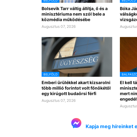
BELFÖLD
BELFÖLD
Bolsevik Tarr váltig állítja, ő és a
Bóka Já
minisztériuma nem szól bele a
válságk
közmédia működésébe
vizsgáz
Augusztus 07, 2026
Augusztus
BELFÖLD
BALFASZ
Emberi ürülékkel akart kizsarolni
El kell t
több millió forintot volt főnökétől
miniszte
egy kirúgott budaörsi férfi
mert nin
engedél
Augusztus 07, 2026
Augusztus
Kapja meg híreinket 