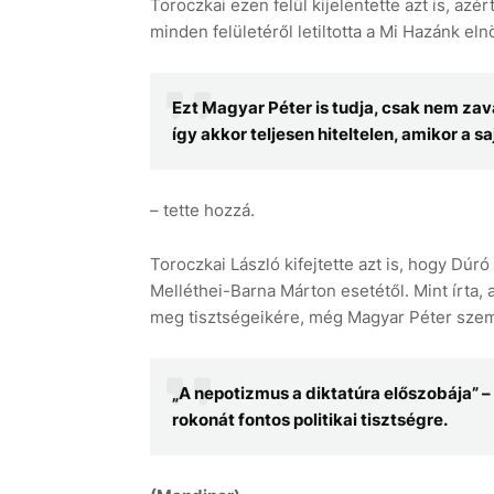
Toroczkai ezen felül kijelentette azt is, a
minden felületéről letiltotta a Mi Hazánk eln
Ezt Magyar Péter is tudja, csak nem zavar
így akkor teljesen hiteltelen, amikor a 
– tette hozzá.
Toroczkai László kifejtette azt is, hogy Dúr
Melléthei-Barna Márton esetétől. Mint írta,
meg tisztségeikére, még Magyar Péter szemé
„A nepotizmus a diktatúra előszobája” –
rokonát fontos politikai tisztségre.