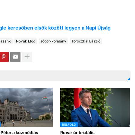
oogle keresőben elsők között legyen a Napi Újság
Hazánk
Novák Előd
sógor-kormány
Toroczkai László
BELFÖLD
 Péter a közmédiás
Rovar úr brutális