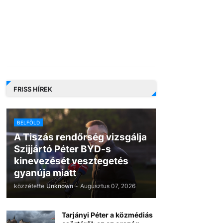
FRISS HÍREK
BELFÖLD
A Tiszás rendőrség vizsgálja
Szijjártó Péter BYD-s
kinevezését vesztegetés
gyanúja miatt
közzétette
Unknown
-
Augusztus 07, 2026
Tarjányi Péter a közmédiás