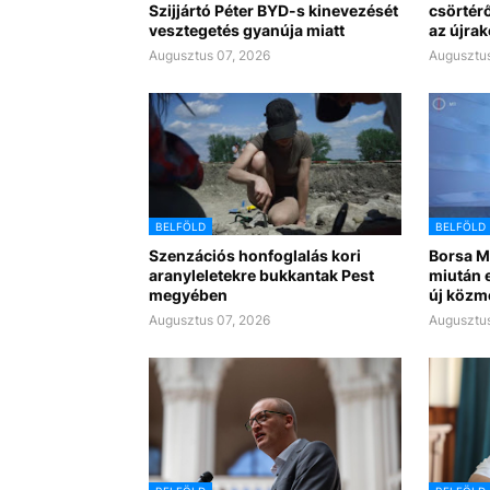
Szijjártó Péter BYD-s kinevezését
csörtérő
vesztegetés gyanúja miatt
az újra
Augusztus 07, 2026
Augusztus
BELFÖLD
BELFÖLD
Szenzációs honfoglalás kori
Borsa Mi
aranyleletekre bukkantak Pest
miután e
megyében
új közm
Augusztus 07, 2026
Augusztus