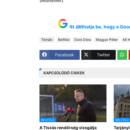
(Mandiner)
Itt állíthatja be, hogy a G
Témák:
Belföld
Dúró Dóra
Magyar Péter
Mi 
Facebook
Twitter
KAPCSOLÓDÓ CIKKEK
BELFÖLD
BELFÖLD
A Tiszás rendőrség vizsgálja
Tarjányi