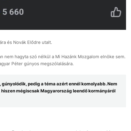
ra és Novák Elődre utalt.
ban nem hagyta szó nélkül a Mi Hazánk Mozgalom elnöke sem.
agyar Péter gúnyos megszólalására.
t, gúnyolódik, pedig a téma azért ennél komolyabb. Nem
ni, hiszen mégiscsak Magyarország leendő kormányáról