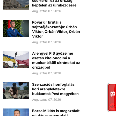
csörtéről: ez az ország
képtelen az újrakezdésre
Augusztus 07, 2026
Rovar úr brutális
sajtótájékoztatója: Orbán
Viktor, Orbán Viktor, Orbán
Viktor
Augusztus 07, 2026
A lengyel PiS győzelme
esetén kitoloncolná a
munkanélküli ukránokat az
országból
Augusztus 07, 2026
Szenzációs honfoglalás
kori aranyleletekre
bukkantak Pest megyében
Augusztus 07, 2026
Borsa Miklós is megszólalt,
miután egy nap alatt