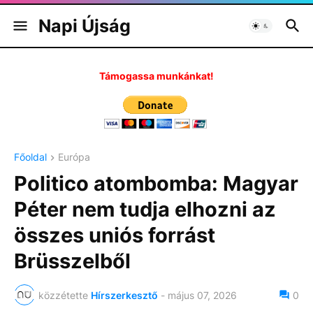
Napi Újság
Támogassa munkánkat!
Főoldal
Európa
Politico atombomba: Magyar
Péter nem tudja elhozni az
összes uniós forrást
Brüsszelből
közzétette
Hírszerkesztő
-
május 07, 2026
0