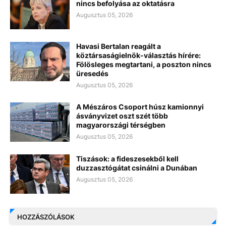
nincs befolyása az oktatásra
Augusztus 05, 2026
Havasi Bertalan reagált a
köztársaságielnök-választás hírére:
Fölösleges megtartani, a poszton nincs
üresedés
Augusztus 05, 2026
A Mészáros Csoport húsz kamionnyi
ásványvizet oszt szét több
magyarországi térségben
Augusztus 05, 2026
Tiszások: a fideszesekből kell
duzzasztógátat csinálni a Dunában
Augusztus 05, 2026
HOZZÁSZÓLÁSOK