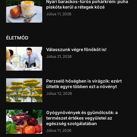
Nyári barackos-túrós pohárkrém: puha
piskóta kerül a rétegek közé
Július 11, 2026
ÉLETMÓD
Válasszunk végre főnököt is!
Július 21, 2026
Perzselő hőségben is virágzik: ezért
ültetik egyre többen ezt a növényt
Július 12, 2026
Gyógynövények és gyümölcsök: a
természet értékes vegyületei az
egészség szolgálatában
Július 11, 2026