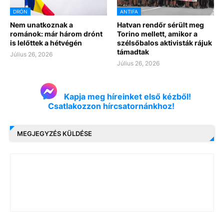
DRÓN
ANTIFA
Nem unatkoznak a
Hatvan rendőr sérült meg
románok: már három drónt
Torino mellett, amikor a
is lelőttek a hétvégén
szélsőbalos aktivisták rájuk
támadtak
Július 26, 2026
Július 26, 2026
Kapja meg híreinket első kézből!
Csatlakozzon hírcsatornánkhoz!
MEGJEGYZÉS KÜLDÉSE