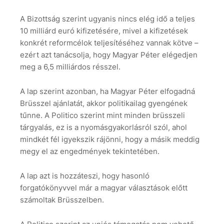
A Bizottság szerint ugyanis nincs elég idő a teljes
10 milliárd euró kifizetésére, mivel a kifizetések
konkrét reformcélok teljesítéséhez vannak kötve –
ezért azt tanácsolja, hogy Magyar Péter elégedjen
meg a 6,5 milliárdos résszel.
A lap szerint azonban, ha Magyar Péter elfogadná
Brüsszel ajánlatát, akkor politikailag gyengének
tűnne. A Politico szerint mint minden brüsszeli
tárgyalás, ez is a nyomásgyakorlásról szól, ahol
mindkét fél igyekszik rájönni, hogy a másik meddig
megy el az engedmények tekintetében.
A lap azt is hozzáteszi, hogy hasonló
forgatókönyvvel már a magyar választások előtt
számoltak Brüsszelben.