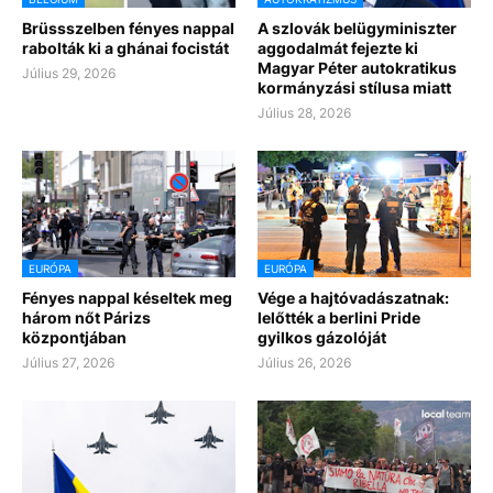
Brüssszelben fényes nappal
A szlovák belügyminiszter
rabolták ki a ghánai focistát
aggodalmát fejezte ki
Magyar Péter autokratikus
Július 29, 2026
kormányzási stílusa miatt
Július 28, 2026
EURÓPA
EURÓPA
Fényes nappal késeltek meg
Vége a hajtóvadászatnak:
három nőt Párizs
lelőtték a berlini Pride
központjában
gyilkos gázolóját
Július 27, 2026
Július 26, 2026