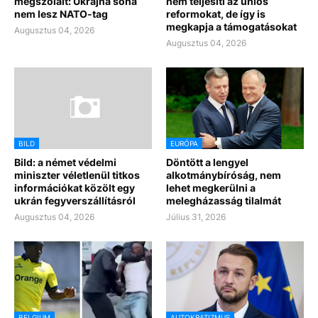
megszólalt: Ukrajna soha
nem teljesíti az uniós
nem lesz NATO-tag
reformokat, de így is
megkapja a támogatásokat
Augusztus 04, 2026
Augusztus 04, 2026
BILD
EURÓPA
Bild: a német védelmi
Döntött a lengyel
miniszter véletlenül titkos
alkotmánybíróság, nem
információkat közölt egy
lehet megkerülni a
ukrán fegyverszállításról
melegházasság tilalmát
Augusztus 04, 2026
Július 31, 2026
BELGIUM
AUTOKRATIZMUS