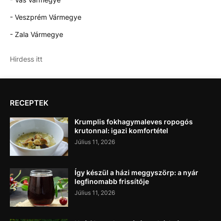
- Veszprém Vármegye
- Zala Vármegye
Hirdess itt
RECEPTEK
Krumplis fokhagymaleves ropogós
krutonnal: igazi komfortétel
Július 11, 2026
Így készül a házi meggyszörp: a nyár
legfinomabb frissítője
Július 11, 2026