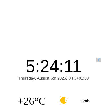
+26°C
Derűs