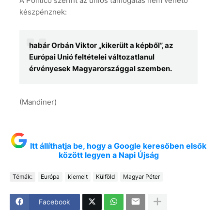
A Politico szerint az uniós támogatás nem vehető
készpénznek:
habár Orbán Viktor „kikerült a képből”, az
Európai Unió feltételei változatlanul
érvényesek Magyarországgal szemben.
(Mandiner)
Itt állíthatja be, hogy a Google keresőben elsők
között legyen a Napi Újság
Témák:
Európa
kiemelt
Külföld
Magyar Péter
Facebook