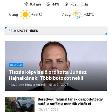
0.4 m/s
44%
762
mmHg
 aug
+39°C
7 aug
+32°C
8 aug
FELKAPOTT HÍREK
BELFÖLD
Tiszás képviselő ordította Juhász
Hajnalkának: Több botoxot neki!
közzétette
Hírszerkesztő
-
július 21, 2026
Berettyóújfalunál fának csapódott egy
autó: a sofőrt a mentők vitték el
július 24, 2026