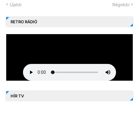
Újabb
Régebbi
RETRO RÁDIÓ
HÍR TV