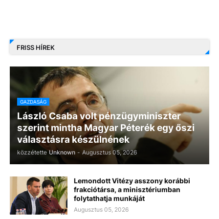
FRISS HÍREK
GAZDASÁG
László Csaba volt pénzügyminiszter
szerint mintha Magyar Péterék egy őszi
választásra készülnének
közzétette
Unknown
-
Augusztus 05, 2026
Lemondott Vitézy asszony korábbi
frakciótársa, a minisztériumban
folytathatja munkáját
Augusztus 05, 2026