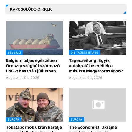
KAPCSOLÓDÓ CIKKEK
BELGIUM
DIE TAGESZEITUNG
Belgium teljes egészében
Tageszeitung: Egyik
Oroszországból származó
autokratát cserélték a
LNG-t használt júliusban
másikra Magyarországon?
Augusztus 04, 2026
Augusztus 04, 2026
EURÓPA
EURÓPA
Tokatábornok ukrán barátja
The Economist: Ukrajna