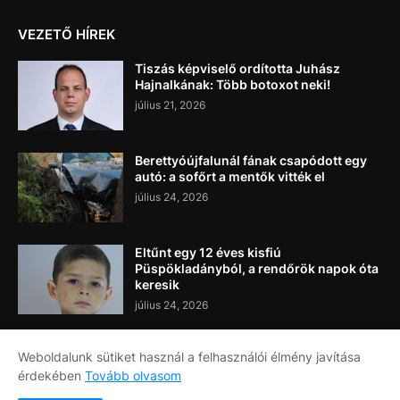
VEZETŐ HÍREK
Tiszás képviselő ordította Juhász
Hajnalkának: Több botoxot neki!
július 21, 2026
Berettyóújfalunál fának csapódott egy
autó: a sofőrt a mentők vitték el
július 24, 2026
Eltűnt egy 12 éves kisfiú
Püspökladányból, a rendőrök napok óta
keresik
július 24, 2026
Weboldalunk sütiket használ a felhasználói élmény javítása
érdekében
Tovább olvasom
Címlap
Rólunk
Kapcsolat