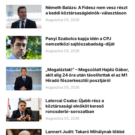
Németh Balázs: A Fidesz nem vesz részt
a keddi köztársaságielnök-választáson
Augusztus 05, 2026
Panyi Szabolcs kapja idén a CPJ
nemzetközi sajtószabadság-díját
Augusztus 05, 2026
„Megaláztak!” – Megszólalt Hajdú Gábor,
akit alig 24 óra után távolítottak el az M1
Híradó főszerkesztői posztjáról
Augusztus 05, 2026
Latorcai Csaba: Újabb rész a
köztársasági elnököt kereső
roncsderbi-sorozatban
Augusztus 05, 2026
Lannert Judit: Takaró Mihálynak többé