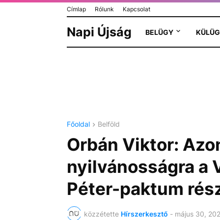
Címlap
Rólunk
Kapcsolat
Napi Újság
BELÜGY
KÜLÜG
Főoldal
Belföld
Orbán Viktor: Azo
nyilvánosságra a
Péter-paktum rész
közzétette
Hírszerkesztő
-
május 30, 20