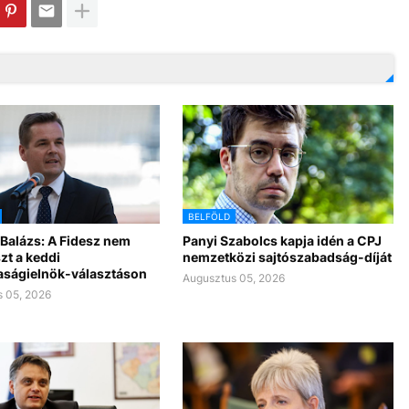
BELFÖLD
Balázs: A Fidesz nem
Panyi Szabolcs kapja idén a CPJ
zt a keddi
nemzetközi sajtószabadság-díját
aságielnök-választáson
Augusztus 05, 2026
 05, 2026