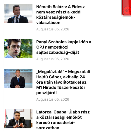
Németh Balázs: A Fidesz
nem vesz részt a keddi
köztársaságielnök-
választáson
Augusztus 05, 2026
Panyi Szabolcs kapja idén a
CPJ nemzetközi
sajtószabadság-díját
Augusztus 05, 2026
„Megaláztak!” – Megszólalt
Hajdú Gábor, akit alig 24
óra után távolítottak el az
M1 Híradó főszerkesztői
posztjáról
Augusztus 05, 2026
Latorcai Csaba: Újabb rész
a köztársasági elnököt
kereső roncsderbi-
sorozatban