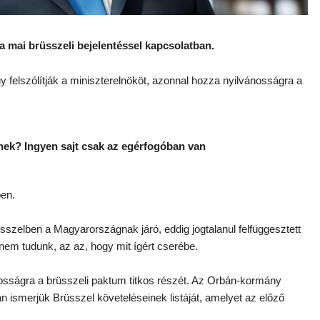
a mai brüsszeli bejelentéssel kapcsolatban.
y felszólítják a miniszterelnököt, azonnal hozza nyilvánosságra a
6 
nek? Ingyen sajt csak az egérfogóban van
ben.
üsszelben a Magyarországnak járó, eddig jogtalanul felfüggesztett
 nem tudunk, az az, hogy mit ígért cserébe.
osságra a brüsszeli paktum titkos részét. Az Orbán-kormány
an ismerjük Brüsszel követeléseinek listáját, amelyet az előző