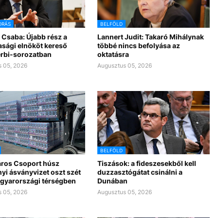
DRÁS
BELFÖLD
 Csaba: Újabb rész a
Lannert Judit: Takaró Mihálynak
asági elnököt kereső
többé nincs befolyása az
rbi-sorozatban
oktatásra
 05, 2026
Augusztus 05, 2026
BELFÖLD
ros Csoport húsz
Tiszások: a fideszesekből kell
yi ásványvizet oszt szét
duzzasztógátat csinálni a
gyarországi térségben
Dunában
 05, 2026
Augusztus 05, 2026