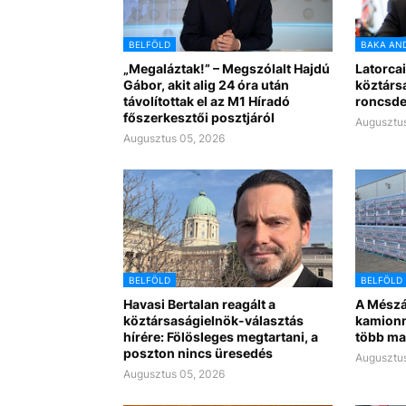
BELFÖLD
BAKA AN
„Megaláztak!” – Megszólalt Hajdú
Latorcai
Gábor, akit alig 24 óra után
köztárs
távolítottak el az M1 Híradó
roncsde
főszerkesztői posztjáról
Augusztus
Augusztus 05, 2026
BELFÖLD
BELFÖLD
Havasi Bertalan reagált a
A Mészá
köztársaságielnök-választás
kamionn
hírére: Fölösleges megtartani, a
több ma
poszton nincs üresedés
Augusztus
Augusztus 05, 2026