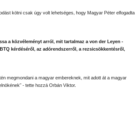
apodást kötni csak úgy volt lehetséges, hogy Magyar Péter elfogadta
ssa a közvéleményt arról, mit tartalmaz a von der Leyen -
BTQ kérdéséről, az adórendszerről, a rezsicsökkentésről,
ntén megmondani a magyar embereknek, mit adott át a magyar
lnökének" - tette hozzá Orbán Viktor.