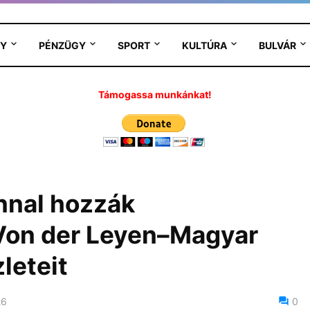
Y
PÉNZÜGY
SPORT
KULTÚRA
BULVÁR
Támogassa munkánkat!
nnal hozzák
 Von der Leyen–Magyar
leteit
26
0