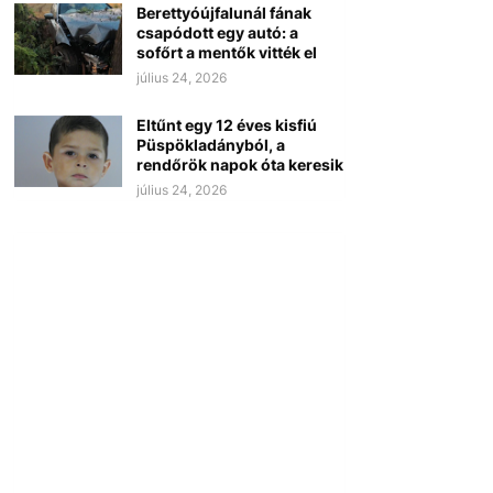
Berettyóújfalunál fának
csapódott egy autó: a
sofőrt a mentők vitték el
július 24, 2026
Eltűnt egy 12 éves kisfiú
Püspökladányból, a
rendőrök napok óta keresik
július 24, 2026