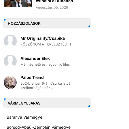
csinálni a Dunában
Augusztus 05, 2026
HOZZÁSZÓLÁSOK
Mr Originality/Csabika
KÖSZÖNÖM A TERJESZTÉST !
Alexander Elek
Már nézhető és nagyon jó film.
Pálos Trend
2024. január 6-án Csurka István
szellemiségét idéz...
VÁRMEGYEJÁRÁS
- Baranya Vármegye
- Borsod-Abaúj-Zemplén Vármegye