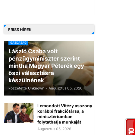
FRISS HÍREK
GAZDASÁG
László Csaba volt
pénzügyminiszter szerint
mintha Magyar Péterék egy
őszi választásra
készülnének
közzétette
Unknown
-
Augusztus 05, 2026
Lemondott Vitézy asszony
korábbi frakciótársa, a
minisztériumban
folytathatja munkáját
Augusztus 05, 2026