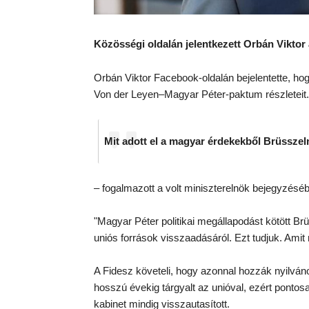
Közösségi oldalán jelentkezett Orbán Viktor 
Orbán Viktor Facebook-oldalán bejelentette, hog
Von der Leyen–Magyar Péter-paktum részleteit.
Mit adott el a magyar érdekekből Brüsszel
– fogalmazott a volt miniszterelnök bejegyzésé
"Magyar Péter politikai megállapodást kötött Br
uniós források visszaadásáról. Ezt tudjuk. Amit
A Fidesz követeli, hogy azonnal hozzák nyilván
hosszú évekig tárgyalt az unióval, ezért pontos
kabinet mindig visszautasított.