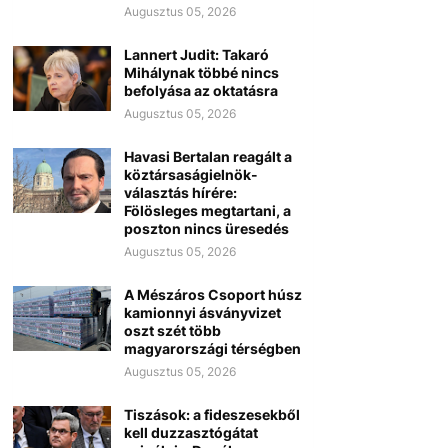
Augusztus 05, 2026
Lannert Judit: Takaró
Mihálynak többé nincs
befolyása az oktatásra
Augusztus 05, 2026
Havasi Bertalan reagált a
köztársaságielnök-
választás hírére:
Fölösleges megtartani, a
poszton nincs üresedés
Augusztus 05, 2026
A Mészáros Csoport húsz
kamionnyi ásványvizet
oszt szét több
magyarországi térségben
Augusztus 05, 2026
Tiszások: a fideszesekből
kell duzzasztógátat