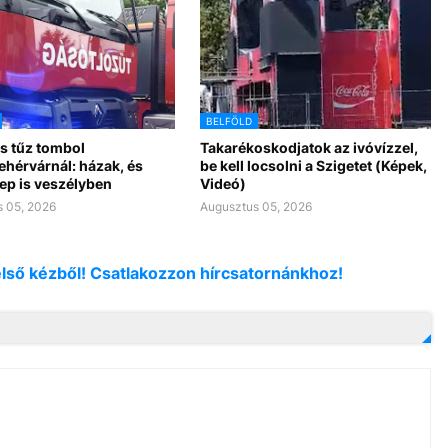
BELFÖLD
s tűz tombol
Takarékoskodjatok az ivóvízzel,
ehérvárnál: házak, és
be kell locsolni a Szigetet (Képek,
ep is veszélyben
Videó)
 05, 2026
Augusztus 05, 2026
első kézből! Csatlakozzon hírcsatornánkhoz!