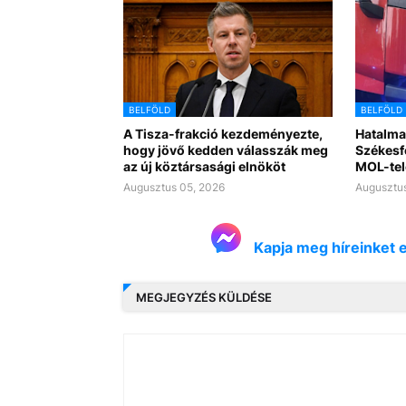
BELFÖLD
BELFÖLD
A Tisza-frakció kezdeményezte,
Hatalma
hogy jövő kedden válasszák meg
Székesf
az új köztársasági elnököt
MOL-tel
Augusztus 05, 2026
Augusztus
Kapja meg híreinket 
MEGJEGYZÉS KÜLDÉSE