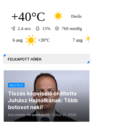
+40°C
Derűs
2.4 m/s
15%
760
mmHg
aug
+39°C
7 aug
+32°C
8 aug
FELKAPOTT HÍREK
BELFÖLD
Tiszás képviselő ordította
Juhász Hajnalkának: Több
botoxot neki!
közzétette
Hírszerkesztő
-
július 21, 2026