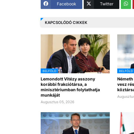
Facebook
Twitter
KAPCSOLÓDÓ CIKKEK
BELFÖLD
BELFÖLD
Lemondott Vitézy asszony
Németh 
korábbi frakciótársa, a
vesz rés
minisztériumban folytathatja
köztárs
munkáját
Augusztus
Augusztus 05, 2026