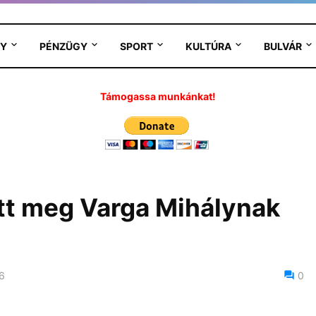
Y
PÉNZÜGY
SPORT
KULTÚRA
BULVÁR
Támogassa munkánkat!
tt meg Varga Mihálynak
6
0