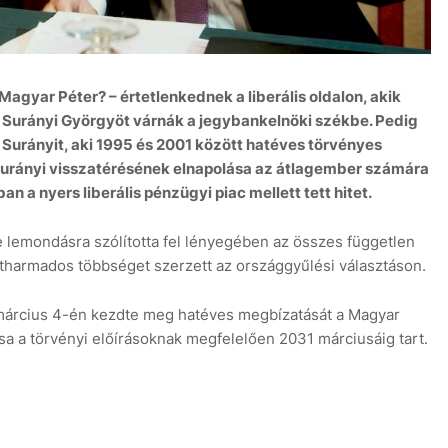
gyar Péter? – értetlenkednek a liberális oldalon, akik
 Surányi Györgyöt várnák a jegybankelnöki székbe. Pedig
 Surányit, aki 1995 és 2001 között hatéves törvényes
Surányi visszatérésének elnapolása az átlagember számára
n a nyers liberális pénzügyi piac mellett tett hitet.
je lemondásra szólította fel lényegében az összes független
étharmados többséget szerzett az országgyűlési választáson.
. március 4-én kezdte meg hatéves megbízatását a Magyar
 a törvényi előírásoknak megfelelően 2031 márciusáig tart.