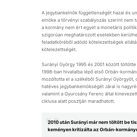
A jegybankelnök függetlenségét hazai és un
elnöke a törvényi szabályozás szerint nem táv
a kormány nem ért egyet a monetáris politik
szigorúan meghatározott esetekben kerülhet 
feladatköréből adódó kötelezettségek ellátá
kötelezettségét.
Surányi György 1995 és 2001 között töltötte
1998-ban hivatalba lépő első Orbán-kormánn
mozdította el a székéből Surányi Györgyöt, 
hatéves jegybankelnökségét Járai is nagyrés
valamint a Gyurcsány Ferenc által kinevezet
ciklusa alatt posztján maradhatott.
2010 után Surányi már nem töltött be ti
keményen kritizálta az Orbán-kormányo