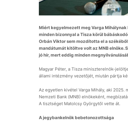
Miért kegyelmezett meg Varga Mihálynak Ma
minden bizonnyal a Tisza körül bábáskodó
Orbán Viktor sem mozdította el a székéből
mandátumát kitöltve volt az MNB elnöke. 
jó hír, mert eddig minden megnyilvánulásába
Magyar Péter, a Tisza miniszterelnök-jelölt
állami intézmény vezetőjét, miután pártja k
Az egyetlen kivétel Varga Mihály, aki 2025
Nemzeti Bank (MNB) elnökeként, megbízatása
A tisztséget Matolcsy Györgytől vette át.
A jegybankelnök bebetonozottsága