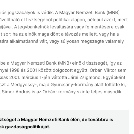
iós jogszabályok is védik. A Magyar Nemzeti Bank (MNB)
olítható el tisztségéből politikai alapon, például azért, mert
ájával. A jegybankelnök leváltására vagy felmentésére csak
sor: ha az elnök maga dönt a távozás mellett, vagy ha a
sára alkalmatlanná vált, vagy súlyosan megszegte valamely
 be a Magyar Nemzeti Bank (MNB) elnöki tisztségét, így az
yal 1998 és 2001 között dolgozott együtt. Orbán Viktor sem
csak 2001. március 1-jén váltotta Járai Zsigmond. Egyébként
zt a Medgyessy-, majd Gyurcsány-kormány alatt töltötte ki,
t Simor András is az Orbán-kormány szinte teljes második
sztséget a Magyar Nemzeti Bank élén, de továbbra is
k gazdaságpolitikáját.