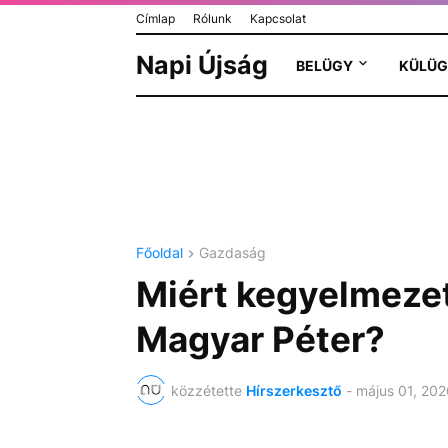
Címlap
Rólunk
Kapcsolat
Napi Újság
BELÜGY
KÜLÜG
Főoldal
Gazdaság
Miért kegyelmeze
Magyar Péter?
közzétette
Hírszerkesztő
-
május 01, 202