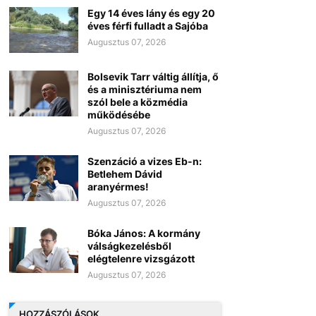
Egy 14 éves lány és egy 20
éves férfi fulladt a Sajóba
Augusztus 07, 2026
Bolsevik Tarr váltig állítja, ő
és a minisztériuma nem
szól bele a közmédia
működésébe
Augusztus 07, 2026
Szenzáció a vizes Eb-n:
Betlehem Dávid
aranyérmes!
Augusztus 07, 2026
Bóka János: A kormány
válságkezelésből
elégtelenre vizsgázott
Augusztus 07, 2026
HOZZÁSZÓLÁSOK