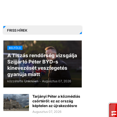
FRISS HÍREK
BELFÖLD
A Tiszás rendőrség vizsgálja
Szijjártó Péter BYD-s
kinevezését vesztegetés
gyanúja miatt
közzétette
Unknown
-
Augusztus 07, 2026
Tarjányi Péter a közmédiás
csörtéről: ez az ország
képtelen az újrakezdésre
Augusztus 07, 2026