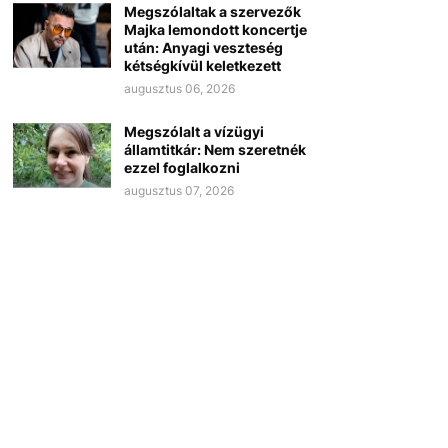
Megszólaltak a szervezők
Majka lemondott koncertje
után: Anyagi veszteség
kétségkívül keletkezett
augusztus 06, 2026
Megszólalt a vízügyi
államtitkár: Nem szeretnék
ezzel foglalkozni
augusztus 07, 2026