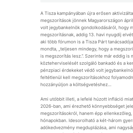
A Tisza kampányában újra erősen aktivizálta
megszorítások jönnek Magyarországon áprili
volt jegybankelnök gondolkodásáról, hogy 
megszorításnak, addig 13. havi nyugdíj elvé
aki több fórumon is a Tisza Párt tanácsadój
mondta, „teljesen mindegy, hogy a megszorít
is megszorítás lesz.”. Szerinte már eddig is
közteherviselését szolgáló bankadó és a ke
pénzpiaci érdekeket védő volt jegybankelnök
feltétlenül kell megszorításokhoz folyamodn
hozzányúljon a költségvetéshez…
Ami utóbbit illeti, a lefelé húzott infláció 
2026-ban, ami érezhető könnyebbséget jele
megszorításokról, hanem épp ellenkezőleg, 
hónapokban. Idesorolható a két-három gyer
adókedvezmény megduplázása, ami nagyságre