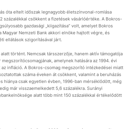
s óta eltelt időszak legnagyobb életszínvonal-romlása
12 százalékkal csökkent a fizetések vásárlóértéke. A Bokros-
úlyosabb gazdasági „kiigazítása” volt, amelyet Bokros
a Magyar Nemzeti Bank akkori elnöke hajtott végre, és
i ellátások szigorításával járt.
latt történt. Nemcsak társszerzője, hanem aktív támogatója
er megszorítócsomagjának, amelynek hatására az 1994. évi
 az infláció. A Bokros-csomag megszorító intézkedései miatt
koztatottak száma éveken át csökkent, valamint a beruházás
tés hiánya csak egyetlen évben, 1996-ban mérséklődött, még
dig már visszaemelkedett 5,6 százalékra. Surányi
gybankelnöksége alatt több mint 150 százalékkal értékelődött