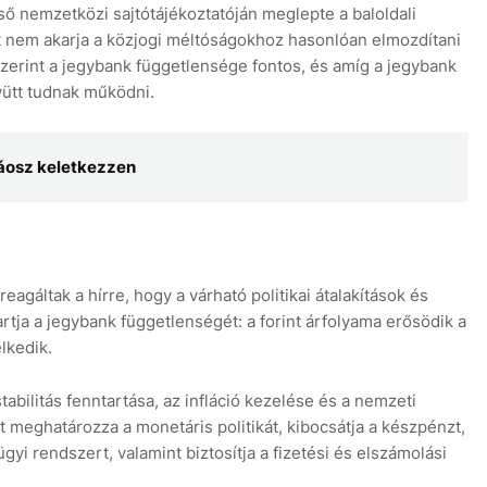
ső nemzetközi sajtótájékoztatóján meglepte a baloldali
rt nem akarja a közjogi méltóságokhoz hasonlóan elmozdítani
 szerint a jegybank függetlensége fontos, és amíg a jegybank
yütt tudnak működni.
áosz keletkezzen
eagáltak a hírre, hogy a várható politikai átalakítások és
artja a jegybank függetlenségét: a forint árfolyama erősödik a
lkedik.
abilitás fenntartása, az infláció kezelése és a nemzeti
meghatározza a monetáris politikát, kibocsátja a készpénzt,
ügyi rendszert, valamint biztosítja a fizetési és elszámolási