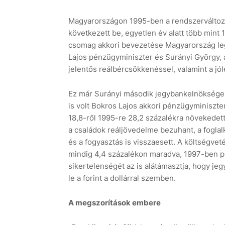
Magyarországon 1995-ben a rendszerváltozá
következett be, egyetlen év alatt több mint 
csomag akkori bevezetése Magyarország legs
Lajos pénzügyminiszter és Surányi György, 
jelentős reálbércsökkenéssel, valamint a jólét
Ez már Surányi második jegybankelnöksége a
is volt Bokros Lajos akkori pénzügyminiszt
18,8-ről 1995-re 28,2 százalékra növekedett
a családok reáljövedelme bezuhant, a foglal
és a fogyasztás is visszaesett. A költségve
mindig 4,4 százalékon maradva, 1997-ben pe
sikertelenségét az is alátámasztja, hogy je
le a forint a dollárral szemben.
A megszorítások embere