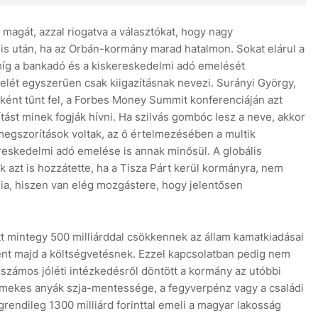
 magát, azzal riogatva a választókat, hogy nagy
s után, ha az Orbán-kormány marad hatalmon. Sokat elárul a
míg a bankadó és a kiskereskedelmi adó emelését
telét egyszerűen csak kiigazításnak nevezi. Surányi György,
aként tűnt fel, a Forbes Money Summit konferenciáján azt
ást minek fogják hívni. Ha szilvás gombóc lesz a neve, akkor
 megszorítások voltak, az ő értelmezésében a multik
reskedelmi adó emelése is annak minősül. A globális
 azt is hozzátette, ha a Tisza Párt kerül kormányra, nem
ia, hiszen van elég mozgástere, hogy jelentősen
miatt mintegy 500 milliárddal csökkennek az állam kamatkiadásai
nt majd a költségvetésnek. Ezzel kapcsolatban pedig nem
számos jóléti intézkedésről döntött a kormány az utóbbi
mekes anyák szja-mentessége, a fegyverpénz vagy a családi
ndileg 1300 milliárd forinttal emeli a magyar lakosság