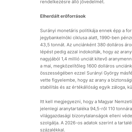
rendelkezésre álló jövedelmét.
Elherdált erőforrások
Surányi monetáris politikája ennek épp a for
jegybankelnöki ciklusa alatt, 1990-ben pénz
43,5 tonnát. Az unciánként 380 dolláros áron
lépést pedig azzal indokolták, hogy az arany
nagyjából 1,4 millió unciát kitevő aranymenn
a mai, megközelítőleg 1600 dolláros unciánké
összességében ezzel Surányi György másfél 
vette figyelembe, hogy az arany a biztonság
stabilitás és az értékállóság egyik záloga, k
Itt kell megjegyezni, hogy a Magyar Nemzet
jelenlegi aranytartaléka 94,5-ről 110 tonná
világgazdasági bizonytalanságok elleni védel
szolgálja. A 2026-os adatok szerint a tartalé
százalékkal.