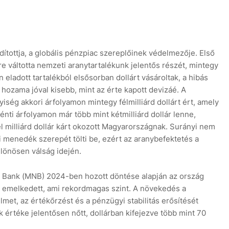
dítottja, a globális pénzpiac szereplőinek védelmezője. Első
re váltotta nemzeti aranytartalékunk jelentős részét, mintegy
 eladott tartalékból elsősorban dollárt vásároltak, a hibás
 hozama jóval kisebb, mint az érte kapott devizáé. A
yiség akkori árfolyamon mintegy félmilliárd dollárt ért, amely
nti árfolyamon már több mint kétmilliárd dollár lenne,
milliárd dollár kárt okozott Magyarországnak. Surányi nem
i menedék szerepét tölti be, ezért az aranybefektetés a
ülönösen válság idején.
i Bank (MNB) 2024-ben hozott döntése alapján az ország
ra emelkedett, ami rekordmagas szint. A növekedés a
met, az értékőrzést és a pénzügyi stabilitás erősítését
k értéke jelentősen nőtt, dollárban kifejezve több mint 70