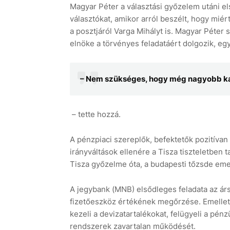
Magyar Péter a választási győzelem utáni el
választókat, amikor arról beszélt, hogy mié
a posztjáról Varga Mihályt is. Magyar Péter
elnöke a törvényes feladatáért dolgozik, eg
– Nem szükséges, hogy még nagyobb k
– tette hozzá.
A pénzpiaci szereplők, befektetők pozitívan r
irányváltások ellenére a Tisza tiszteletben t
Tisza győzelme óta, a budapesti tőzsde eme
A jegybank (MNB) elsődleges feladata az árst
fizetőeszköz értékének megőrzése. Emellett 
kezeli a devizatartalékokat, felügyeli a pénz
rendszerek zavartalan működését.