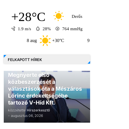
+28°C
Derűs
1.9 m/s
28%
764
mmHg
8 aug
+30°C
9 aug
+30°C
FELKAPOTT HÍREK
GAZDASÁG
Megnyerte első
közbeszerzését a
választások óta a Mészáros
Lőrinc érdekeltségébe
tartozó V-Híd Kft.
közzétette
Hírszerkesztő
-
augusztus 06, 2026