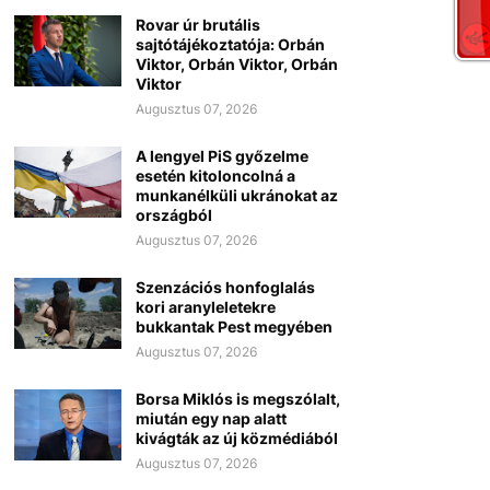
Rovar úr brutális
sajtótájékoztatója: Orbán
Viktor, Orbán Viktor, Orbán
Viktor
Augusztus 07, 2026
A lengyel PiS győzelme
esetén kitoloncolná a
munkanélküli ukránokat az
országból
Augusztus 07, 2026
Szenzációs honfoglalás
kori aranyleletekre
bukkantak Pest megyében
Augusztus 07, 2026
Borsa Miklós is megszólalt,
miután egy nap alatt
kivágták az új közmédiából
Augusztus 07, 2026