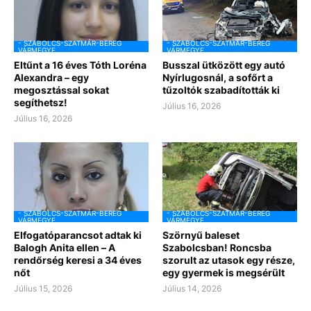
- SZABOLCS-SZATMÁR-BEREG
- SZABOLCS-SZATMÁR-BEREG
VÁRMEGYE
VÁRMEGYE
Eltűnt a 16 éves Tóth Loréna
Busszal ütközött egy autó
Alexandra – egy
Nyírlugosnál, a sofőrt a
megosztással sokat
tűzoltók szabadították ki
segíthetsz!
Július 16, 2026
Július 16, 2026
- SZABOLCS-SZATMÁR-BEREG
- SZABOLCS-SZATMÁR-BEREG
VÁRMEGYE
VÁRMEGYE
Elfogatóparancsot adtak ki
Szörnyű baleset
Balogh Anita ellen – A
Szabolcsban! Roncsba
rendőrség keresi a 34 éves
szorult az utasok egy része,
nőt
egy gyermek is megsérült
Július 15, 2026
Július 14, 2026