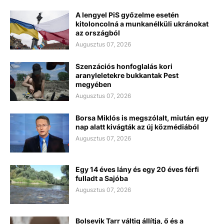
A lengyel PiS győzelme esetén
kitoloncolná a munkanélküli ukránokat
az országból
Augusztus 07, 2026
Szenzációs honfoglalás kori
aranyleletekre bukkantak Pest
megyében
Augusztus 07, 2026
Borsa Miklós is megszólalt, miután egy
nap alatt kivágták az új közmédiából
Augusztus 07, 2026
Egy 14 éves lány és egy 20 éves férfi
fulladt a Sajóba
Augusztus 07, 2026
Bolsevik Tarr váltig állítja, ő és a