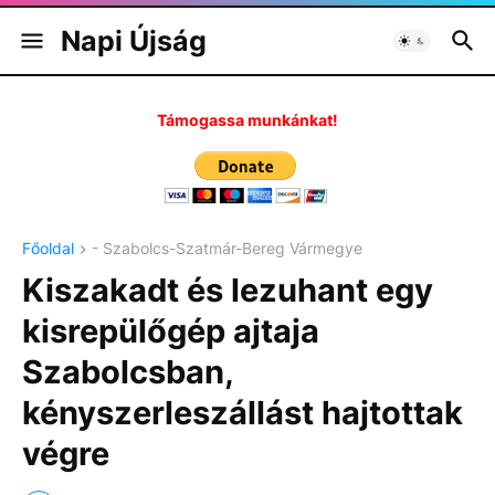
Napi Újság
Támogassa munkánkat!
Főoldal
- Szabolcs-Szatmár-Bereg Vármegye
Kiszakadt és lezuhant egy
kisrepülőgép ajtaja
Szabolcsban,
kényszerleszállást hajtottak
végre