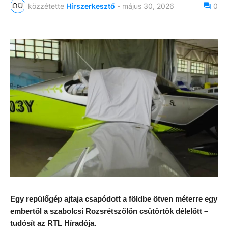
közzétette
Hírszerkesztő
-
május 30, 2026
0
Egy repülőgép ajtaja csapódott a földbe ötven méterre egy
embertől a szabolcsi Rozsrétszőlőn csütörtök délelőtt –
tudósít az RTL Híradója.