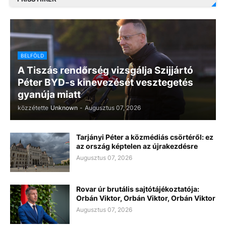
BELFÖLD
A Tiszás rendőrség vizsgálja Szijjártó
Péter BYD-s kinevezését vesztegetés
gyanúja miatt
közzétette
Unknown
-
Augusztus 07, 2026
Tarjányi Péter a közmédiás csörtéről: ez
az ország képtelen az újrakezdésre
Augusztus 07, 2026
Rovar úr brutális sajtótájékoztatója:
Orbán Viktor, Orbán Viktor, Orbán Viktor
Augusztus 07, 2026