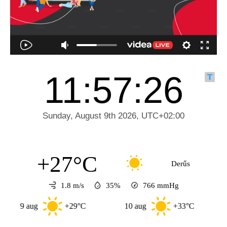
+27°C
Derűs
1.8 m/s
35%
766
mmHg
9 aug
+29°C
10 aug
+33°C
11 au