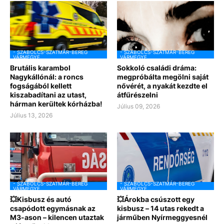
- SZABOLCS-SZATMÁR-BEREG
- SZABOLCS-SZATMÁR-BEREG
VÁRMEGYE
VÁRMEGYE
Brutális karambol
Sokkoló családi dráma:
Nagykállónál: a roncs
megpróbálta megölni saját
fogságából kellett
nővérét, a nyakát kezdte el
kiszabadítani az utast,
átfűrészelni
hárman kerültek kórházba!
Július 09, 2026
Július 13, 2026
- SZABOLCS-SZATMÁR-BEREG
- SZABOLCS-SZATMÁR-BEREG
VÁRMEGYE
VÁRMEGYE
💥Kisbusz és autó
💥Árokba csúszott egy
csapódott egymásnak az
kisbusz – 14 utas rekedt a
M3-ason – kilencen utaztak
járműben Nyírmeggyesnél