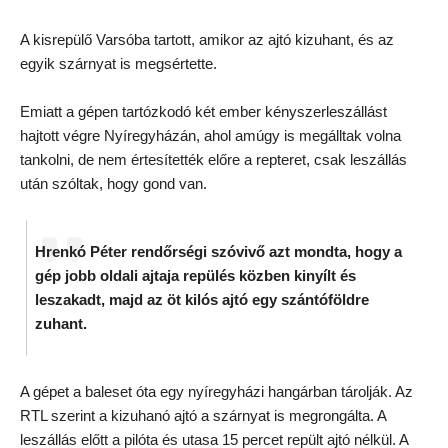
A kisrepülő Varsóba tartott, amikor az ajtó kizuhant, és az
egyik szárnyat is megsértette.
Emiatt a gépen tartózkodó két ember kényszerleszállást
hajtott végre Nyíregyházán, ahol amúgy is megálltak volna
tankolni, de nem értesítették előre a repteret, csak leszállás
után szóltak, hogy gond van.
Hrenkó Péter rendőrségi szóvivő azt mondta, hogy a
gép jobb oldali ajtaja repülés közben kinyílt és
leszakadt, majd az öt kilós ajtó egy szántóföldre
zuhant.
A gépet a baleset óta egy nyíregyházi hangárban tárolják. Az
RTL szerint a kizuhanó ajtó a szárnyat is megrongálta. A
leszállás előtt a pilóta és utasa 15 percet repült ajtó nélkül. A