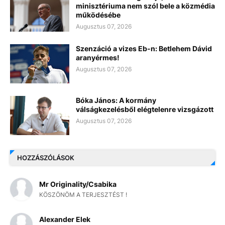
minisztériuma nem szól bele a közmédia
működésébe
Augusztus 07, 2026
Szenzáció a vizes Eb-n: Betlehem Dávid
aranyérmes!
Augusztus 07, 2026
Bóka János: A kormány
válságkezelésből elégtelenre vizsgázott
Augusztus 07, 2026
HOZZÁSZÓLÁSOK
Mr Originality/Csabika
KÖSZÖNÖM A TERJESZTÉST !
Alexander Elek