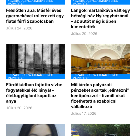
- SZABOLCS-SZATMÁR-BEREG
- SZABOLCS-SZATMÁR-BEREG
VÁRMEGYE
VÁRMEGYE
Felelőtlen apa: Másfél éves
Lángok martalékává vált egy
gyermekével rollerezett egy
hétvégi ház Nyíregyházánál
fiatal férfi Szabolcsban
– az autót még időben
kimentették
Július 24, 2026
Július 20, 2026
- SZABOLCS-SZATMÁR-BEREG
- SZABOLCS-SZATMÁR-BEREG
VÁRMEGYE
VÁRMEGYE
Fürdőkádban fojtotta vízbe
Milliárdos pályázati
fogyatékkal élő lányát –
pénzeket akartak „elintézni”
életfogytiglant kapott az
kenőpénzzel – tízmilliókat
anya
fizethetett a szabolcsi
vállalkozó
Július 20, 2026
Július 17, 2026