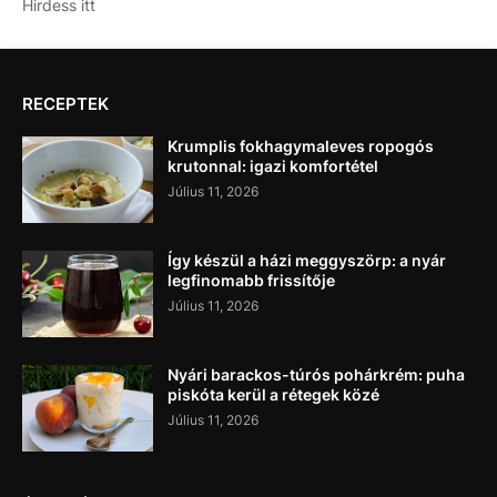
Hirdess itt
RECEPTEK
Krumplis fokhagymaleves ropogós
krutonnal: igazi komfortétel
Július 11, 2026
Így készül a házi meggyszörp: a nyár
legfinomabb frissítője
Július 11, 2026
Nyári barackos-túrós pohárkrém: puha
piskóta kerül a rétegek közé
Július 11, 2026