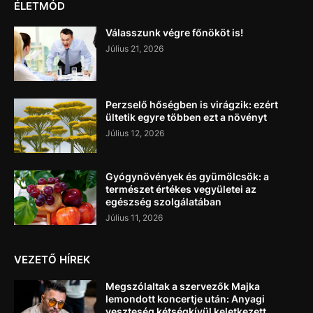
ÉLETMÓD
Válasszunk végre főnököt is!
Július 21, 2026
Perzselő hőségben is virágzik: ezért
ültetik egyre többen ezt a növényt
Július 12, 2026
Gyógynövények és gyümölcsök: a
természet értékes vegyületei az
egészség szolgálatában
Július 11, 2026
VEZETŐ HÍREK
Megszólaltak a szervezők Majka
lemondott koncertje után: Anyagi
veszteség kétségkívül keletkezett