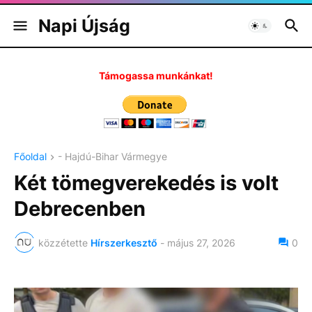
Napi Újság
Támogassa munkánkat!
Főoldal
- Hajdú-Bihar Vármegye
Két tömegverekedés is volt
Debrecenben
közzétette
Hírszerkesztő
-
május 27, 2026
0