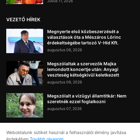
Július 11, 2026
VEZETŐ HÍREK
Megnyerte első közbeszerzését a
választások óta a Mészáros Lőrinc
érdekeltségébe tartozó V-Híd Kft.
augusztus 06, 2026
Megszólaltak a szervezők Majka
lemondott koncertje után: Anyagi
veszteség kétségkívül keletkezett
augusztus 06, 2026
Megszólalt a vízügyi államtitkár: Nem
szeretnék ezzel foglalkozni
augusztus 07, 2026
Weboldalunk sütiket használ a felhasználói élmény javítása
érdekében
Tovább olvasom