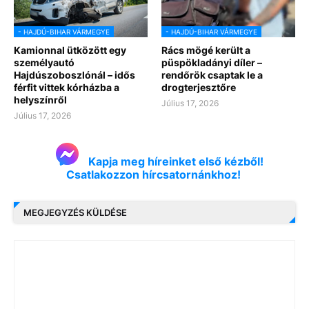
- HAJDÚ-BIHAR VÁRMEGYE
- HAJDÚ-BIHAR VÁRMEGYE
Kamionnal ütközött egy
Rács mögé került a
személyautó
püspökladányi díler –
Hajdúszoboszlónál – idős
rendőrök csaptak le a
férfit vittek kórházba a
drogterjesztőre
helyszínről
Július 17, 2026
Július 17, 2026
Kapja meg híreinket első kézből!
Csatlakozzon hírcsatornánkhoz!
MEGJEGYZÉS KÜLDÉSE