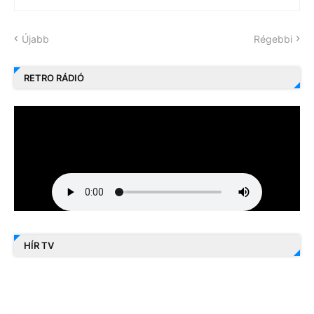
Újabb
Régebbi
RETRO RÁDIÓ
HÍR TV