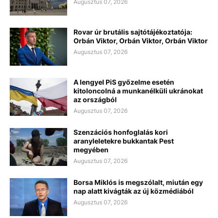
Augusztus 07, 2026
Rovar úr brutális sajtótájékoztatója:
Orbán Viktor, Orbán Viktor, Orbán Viktor
Augusztus 07, 2026
A lengyel PiS győzelme esetén
kitoloncolná a munkanélküli ukránokat
az országból
Augusztus 07, 2026
Szenzációs honfoglalás kori
aranyleletekre bukkantak Pest
megyében
Augusztus 07, 2026
Borsa Miklós is megszólalt, miután egy
nap alatt kivágták az új közmédiából
Augusztus 07, 2026