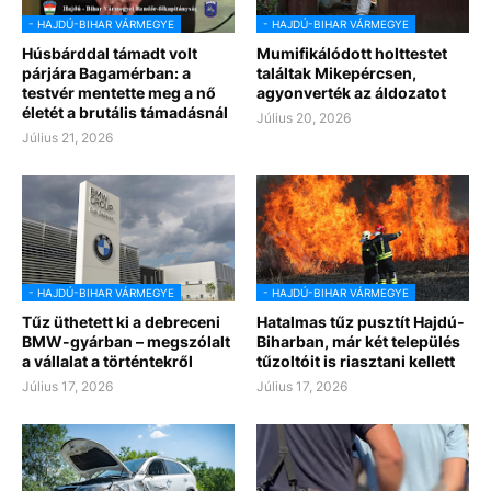
- HAJDÚ-BIHAR VÁRMEGYE
- HAJDÚ-BIHAR VÁRMEGYE
Húsbárddal támadt volt
Mumifikálódott holttestet
párjára Bagamérban: a
találtak Mikepércsen,
testvér mentette meg a nő
agyonverték az áldozatot
életét a brutális támadásnál
Július 20, 2026
Július 21, 2026
- HAJDÚ-BIHAR VÁRMEGYE
- HAJDÚ-BIHAR VÁRMEGYE
Tűz üthetett ki a debreceni
Hatalmas tűz pusztít Hajdú-
BMW-gyárban – megszólalt
Biharban, már két település
a vállalat a történtekről
tűzoltóit is riasztani kellett
Július 17, 2026
Július 17, 2026