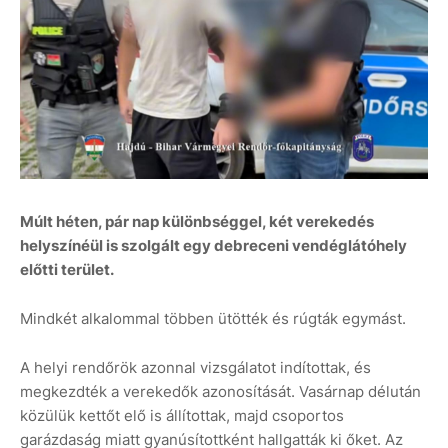
Múlt héten, pár nap különbséggel, két verekedés
helyszínéül is szolgált egy debreceni vendéglátóhely
előtti terület.
Mindkét alkalommal többen ütötték és rúgták egymást.
A helyi rendőrök azonnal vizsgálatot indítottak, és
megkezdték a verekedők azonosítását. Vasárnap délután
közülük kettőt elő is állítottak, majd csoportos
garázdaság miatt gyanúsítottként hallgatták ki őket. Az