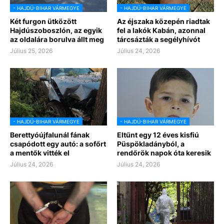
- HAJDÚ-BIHAR VÁRMEGYE
- HAJDÚ-BIHAR VÁRMEGYE
Két furgon ütközött
Az éjszaka közepén riadtak
Hajdúszoboszlón, az egyik
fel a lakók Kabán, azonnal
az oldalára borulva állt meg
tárcsázták a segélyhívót
Július 25, 2026
Július 24, 2026
- HAJDÚ-BIHAR VÁRMEGYE
- HAJDÚ-BIHAR VÁRMEGYE
Berettyóújfalunál fának
Eltűnt egy 12 éves kisfiú
csapódott egy autó: a sofőrt
Püspökladányból, a
a mentők vitték el
rendőrök napok óta keresik
Július 24, 2026
Július 24, 2026