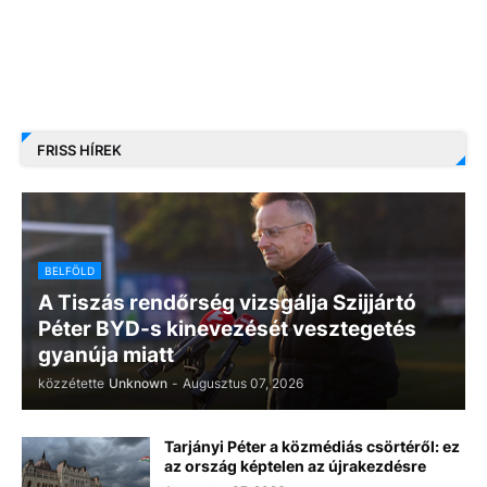
FRISS HÍREK
BELFÖLD
A Tiszás rendőrség vizsgálja Szijjártó
Péter BYD-s kinevezését vesztegetés
gyanúja miatt
közzétette
Unknown
-
Augusztus 07, 2026
Tarjányi Péter a közmédiás csörtéről: ez
az ország képtelen az újrakezdésre