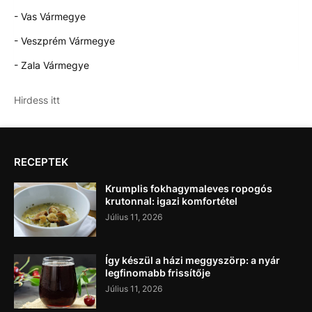
- Vas Vármegye
- Veszprém Vármegye
- Zala Vármegye
Hirdess itt
RECEPTEK
Krumplis fokhagymaleves ropogós
krutonnal: igazi komfortétel
Július 11, 2026
Így készül a házi meggyszörp: a nyár
legfinomabb frissítője
Július 11, 2026