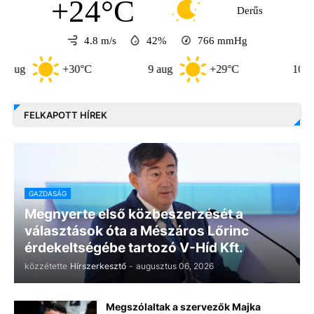
+24°C
Derűs
4.8 m/s
42%
766
mmHg
+30°C
9 aug
+29°C
10 aug
FELKAPOTT HÍREK
GAZDASÁG
Megnyerte első közbeszerzését a
választások óta a Mészáros Lőrinc
érdekeltségébe tartozó V-Híd Kft.
közzétette
Hírszerkesztő
-
augusztus 06, 2026
Megszólaltak a szervezők Majka