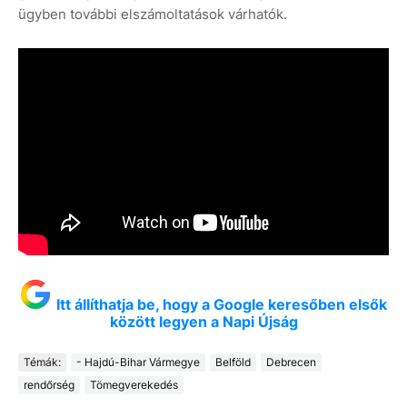
ügyben további elszámoltatások várhatók.
Itt állíthatja be, hogy a Google keresőben elsők
között legyen a Napi Újság
Témák:
- Hajdú-Bihar Vármegye
Belföld
Debrecen
rendőrség
Tömegverekedés