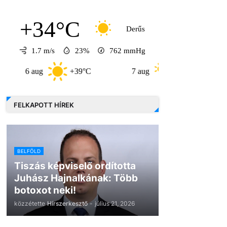
+34°C
Derűs
1.7 m/s
23%
762
mmHg
 aug
+39°C
7 aug
+32°C
8 aug
FELKAPOTT HÍREK
BELFÖLD
Tiszás képviselő ordította
Juhász Hajnalkának: Több
botoxot neki!
közzétette
Hírszerkesztő
-
július 21, 2026