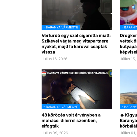
- BARANYA VÁRMEGYE
- BARANY
Vérfürdő egy szál cigaretta miatt:
Drogker
Szikével vágta meg vitapartnere
vettek ő
nyakát, majd fa karóval csaptak
kutyapá
vissza
képvise
Július 16, 2026
Július 15,
- BARANYA VÁRMEGYE
- BARANY
48 körözés volt érvényben a
🔥 Kigyu
mohácsi dílerrel szemben,
Baranyáb
elfogták
körbálák
Július 09, 2026
Július 01,