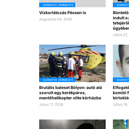
- BARANYA VÁRMEGYE
- BARANY
Vízkorlátozás Pécsen is
Büntetőe
indult 
Augusztus 04, 2026
tetejérő
ügyébe
Július 27,
- BARANYA VÁRMEGYE
- BARANY
Brutális baleset Bólyon: autó alá
Elfogat
szorult egy kerékpáros,
komlói f
mentőhelikopter vitte kórházba
birtoklá
Július 17, 2026
Július 16,