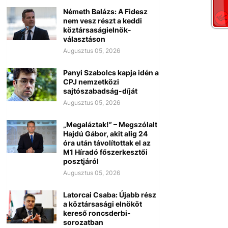
Németh Balázs: A Fidesz
nem vesz részt a keddi
köztársaságielnök-
választáson
Augusztus 05, 2026
Panyi Szabolcs kapja idén a
CPJ nemzetközi
sajtószabadság-díját
Augusztus 05, 2026
„Megaláztak!” – Megszólalt
Hajdú Gábor, akit alig 24
óra után távolítottak el az
M1 Híradó főszerkesztői
posztjáról
Augusztus 05, 2026
Latorcai Csaba: Újabb rész
a köztársasági elnököt
kereső roncsderbi-
sorozatban