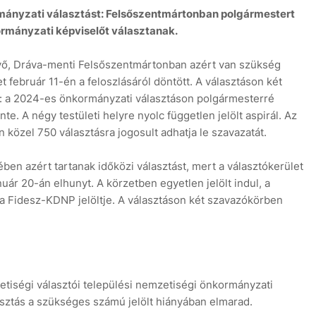
rmányzati választást: Felsőszentmártonban polgármestert
rmányzati képviselőt választanak.
vő, Dráva-menti Felsőszentmártonban azért van szükség
t február 11-én a feloszlásáról döntött. A választáson két
rt: a 2024-es önkormányzati választáson polgármesterré
6
te. A négy testületi helyre nyolc független jelölt aspirál. Az
özel 750 választásra jogosult adhatja le szavazatát.
en azért tartanak időközi választást, mert a választókerület
uár 20-án elhunyt. A körzetben egyetlen jelölt indul, a
i a Fidesz-KDNP jelöltje. A választáson két szavazókörben
iségi választói települési nemzetiségi önkormányzati
lasztás a szükséges számú jelölt hiányában elmarad.