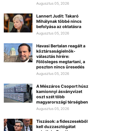
Augusztus 05, 2026
Lannert Judit: Takaró
Mihálynak többé nincs
befolyása az oktatásra
Augusztus 05, 2026
Havasi Bertalan reagált a
köztársaságielnök-
választás hírére:
Fölösleges megtartani, a
poszton nincs üresedés
Augusztus 05, 2026
A Mészáros Csoport húsz
kamionnyi ásványvizet
oszt szét több
magyarországi térségben
Augusztus 05, 2026
Tiszások: a fideszesekből
kell duzzasztógátat