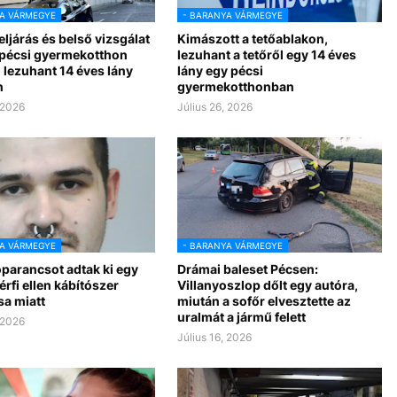
A VÁRMEGYE
- BARANYA VÁRMEGYE
ljárás és belső vizsgálat
Kimászott a tetőablakon,
a pécsi gyermekotthon
lezuhant a tetőről egy 14 éves
l lezuhant 14 éves lány
lány egy pécsi
n
gyermekotthonban
 2026
Július 26, 2026
A VÁRMEGYE
- BARANYA VÁRMEGYE
óparancsot adtak ki egy
Drámai baleset Pécsen:
érfi ellen kábítószer
Villanyoszlop dőlt egy autóra,
sa miatt
miután a sofőr elvesztette az
uralmát a jármű felett
 2026
Július 16, 2026