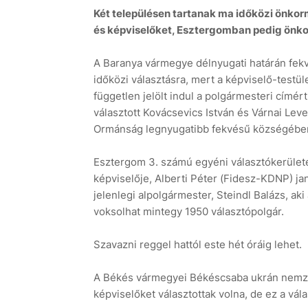
Két településen tartanak ma időközi önko
és képviselőket, Esztergomban pedig önko
A Baranya vármegye délnyugati határán fek
időközi választásra, mert a képviselő-testüle
független jelölt indul a polgármesteri címé
választott Kovácsevics István és Várnai Leven
Ormánság legnyugatibb fekvésű községében k
Esztergom 3. számú egyéni választókerületéb
képviselője, Alberti Péter (Fidesz-KDNP) jan
jelenlegi alpolgármester, Steindl Balázs, ak
voksolhat mintegy 1950 választópolgár.
Szavazni reggel hattól este hét óráig lehet.
A Békés vármegyei Békéscsaba ukrán nemzet
képviselőket választottak volna, de ez a vá