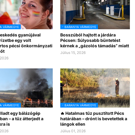
A VÁRMEGYE
- BARANYA VÁRMEGYE
eskedés gyanújával
Bosszúból hajtott a járdára
rizetbe egy volt
Pécsen: Súlyosabb büntetést
rtos pécsi önkormányzati
kérnek a „gázolós támadás” miatt
lőt
Július 15, 2026
 2026
A VÁRMEGYE
- BARANYA VÁRMEGYE
lladt egy bálázógép
🔥 Hatalmas tűz pusztított Pécs
an – a tűz átterjedt a
határában – drónt is bevetettek a
ra is
lángok ellen
 2026
Július 01, 2026