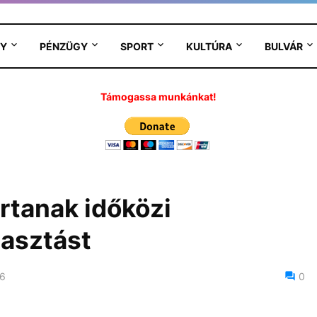
Y
PÉNZÜGY
SPORT
KULTÚRA
BULVÁR
Támogassa munkánkat!
rtanak időközi
asztást
26
0