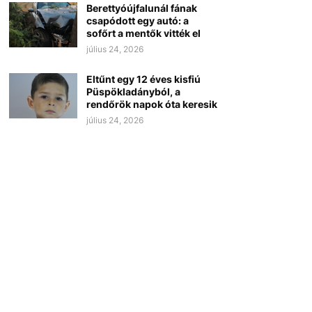
Berettyóújfalunál fának
csapódott egy autó: a
sofőrt a mentők vitték el
július 24, 2026
Eltűnt egy 12 éves kisfiú
Püspökladányból, a
rendőrök napok óta keresik
július 24, 2026