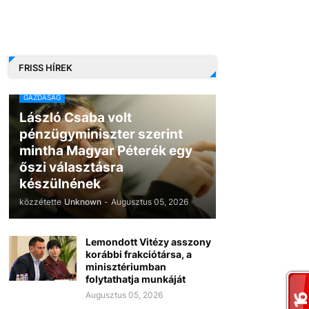
FRISS HÍREK
GAZDASÁG
László Csaba volt
pénzügyminiszter szerint
mintha Magyar Péterék egy
őszi választásra
készülnének
közzétette
Unknown
-
Augusztus 05, 2026
Lemondott Vitézy asszony
korábbi frakciótársa, a
minisztériumban
folytathatja munkáját
Augusztus 05, 2026