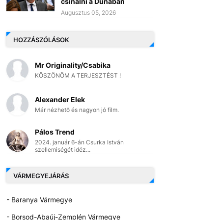
csinálni a Dunában
Augusztus 05, 2026
HOZZÁSZÓLÁSOK
Mr Originality/Csabika
KÖSZÖNÖM A TERJESZTÉST !
Alexander Elek
Már nézhető és nagyon jó film.
Pálos Trend
2024. január 6-án Csurka István
szellemiségét idéz...
VÁRMEGYEJÁRÁS
- Baranya Vármegye
- Borsod-Abaúj-Zemplén Vármegye