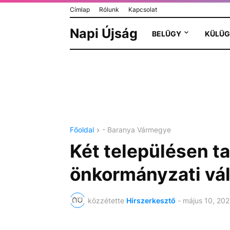
Címlap
Rólunk
Kapcsolat
Napi Újság
BELÜGY
KÜLÜG
Főoldal
- Baranya Vármegye
Két településen ta
önkormányzati vál
közzétette
Hírszerkesztő
-
május 10, 20