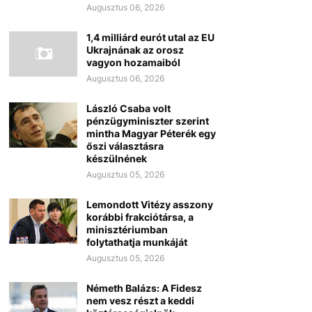
Augusztus 06, 2026
1,4 milliárd eurót utal az EU
Ukrajnának az orosz
vagyon hozamaiból
Augusztus 06, 2026
László Csaba volt
pénzügyminiszter szerint
mintha Magyar Péterék egy
őszi választásra
készülnének
Augusztus 05, 2026
Lemondott Vitézy asszony
korábbi frakciótársa, a
minisztériumban
folytathatja munkáját
Augusztus 05, 2026
Németh Balázs: A Fidesz
nem vesz részt a keddi