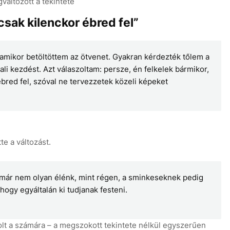
változott a tekintete
sak kilenckor ébred fel”
amikor betöltöttem az ötvenet. Gyakran kérdezték tőlem a
ali kezdést. Azt válaszoltam: persze, én felkelek bármikor,
red fel, szóval ne tervezzetek közeli képeket
te a változást.
m már nem olyan élénk, mint régen, a sminkeseknek pedig
hogy egyáltalán ki tudjanak festeni.
olt a számára – a megszokott tekintete nélkül egyszerűen