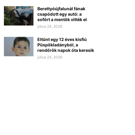
Berettyóújfalunál fának
csapódott egy autó: a
sofőrt a mentők vitték el
július 24, 2026
Eltűnt egy 12 éves kisfiú
Püspökladányból, a
rendőrök napok óta keresik
július 24, 2026