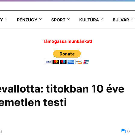
Y
PÉNZÜGY
SPORT
KULTÚRA
BULVÁR
Támogassa munkánkat!
allotta: titokban 10 éve
emetlen testi
6
0