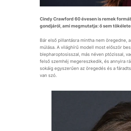
Cindy Crawford 60 évesen is remek formáb
gondjáról, ami megmutatja: ő sem tökélete
Bár első pillantásra mintha nem öregedne, 
6 aug
+39°C
7 aug
+32°C
múlása. A világhírű modell most először bes
blepharoptosisszal, más néven ptózissal, va
felső szemhéj megereszkedik, és annyira rál
sokáig egyszerűen az öregedés és a fáradtsá
van szó.