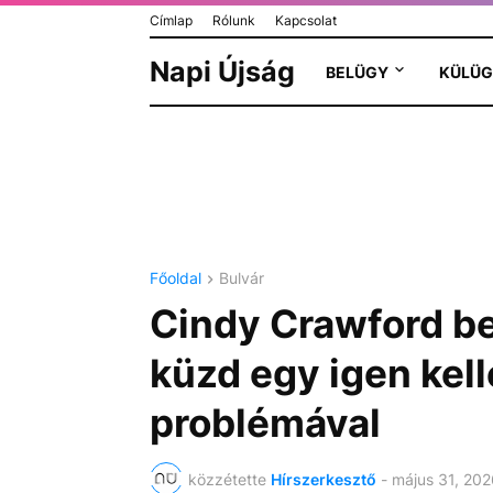
Címlap
Rólunk
Kapcsolat
Napi Újság
BELÜGY
KÜLÜG
Főoldal
Bulvár
Cindy Crawford bev
küzd egy igen kell
problémával
közzétette
Hírszerkesztő
-
május 31, 202