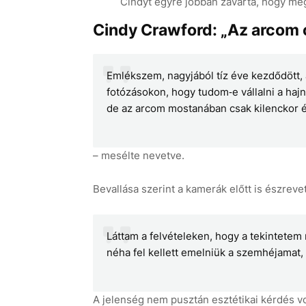
Cindyt egyre jobban zavarta, hogy meg
Cindy Crawford: „Az arcom c
Emlékszem, nagyjából tíz éve kezdődött, 
fotózásokon, hogy tudom‑e vállalni a hajn
de az arcom mostanában csak kilenckor éb
– mesélte nevetve.
Bevallása szerint a kamerák előtt is észrevet
Láttam a felvételeken, hogy a tekintete
néha fel kellett emelniük a szemhéjamat, 
A jelenség nem pusztán esztétikai kérdés v