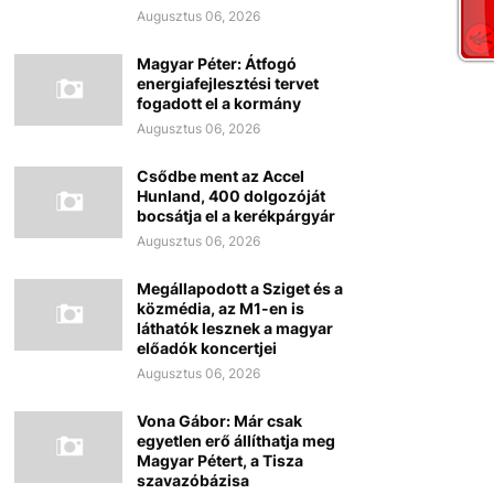
Augusztus 06, 2026
Magyar Péter: Átfogó
energiafejlesztési tervet
fogadott el a kormány
Augusztus 06, 2026
Csődbe ment az Accel
Hunland, 400 dolgozóját
bocsátja el a kerékpárgyár
Augusztus 06, 2026
Megállapodott a Sziget és a
közmédia, az M1-en is
láthatók lesznek a magyar
előadók koncertjei
Augusztus 06, 2026
Vona Gábor: Már csak
egyetlen erő állíthatja meg
Magyar Pétert, a Tisza
szavazóbázisa