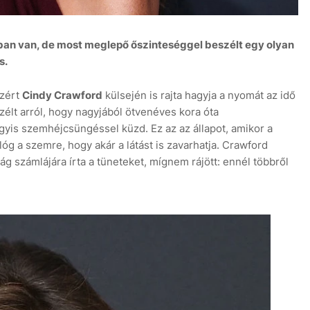
an van, de most meglepő őszinteséggel beszélt egy olyan
s.
azért
Cindy Crawford
külsején is rajta hagyja a nyomát az idő
8 aug
+31°C
9 aug
+30°C
zélt arról, hogy nagyjából ötvenéves kora óta
gyis szemhéjcsüngéssel küzd. Ez az az állapot, amikor a
óg a szemre, hogy akár a látást is zavarhatja. Crawford
g számlájára írta a tüneteket, mígnem rájött: ennél többről