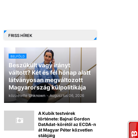
FRISS HÍREK
BELFÖLD
Beszűkült vagy irányt
váltott? Két és fél hónap alatt
látványosan megváltozott
Magyarország külpolitikája
közzétette
Unknown
-
Augusztus 06, 2026
A Kubik testvérek
története: Bajnai Gordon
DatAdat-körétől az ECDA-n
át Magyar Péter közvetlen
stábjáig