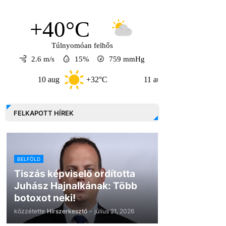
+40°C
Túlnyomóan felhős
2.6 m/s
15%
759
mmHg
10 aug
+32°C
11 aug
+35°C
12 a
FELKAPOTT HÍREK
BELFÖLD
Tiszás képviselő ordította
Juhász Hajnalkának: Több
botoxot neki!
közzétette
Hírszerkesztő
-
július 21, 2026