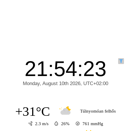
+31°C
Túlnyomóan felhős
2.3 m/s
26%
761
mmHg