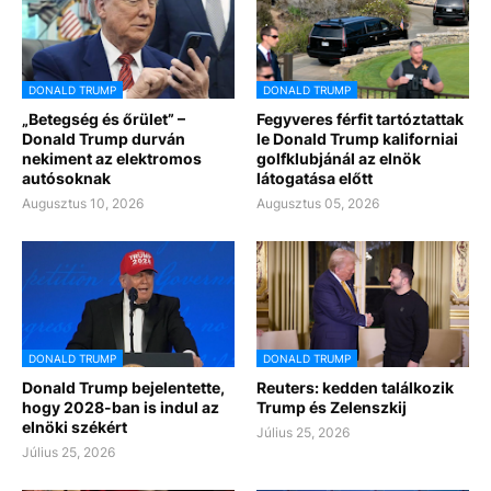
DONALD TRUMP
DONALD TRUMP
„Betegség és őrület” –
Fegyveres férfit tartóztattak
Donald Trump durván
le Donald Trump kaliforniai
nekiment az elektromos
golfklubjánál az elnök
autósoknak
látogatása előtt
Augusztus 10, 2026
Augusztus 05, 2026
DONALD TRUMP
DONALD TRUMP
Donald Trump bejelentette,
Reuters: kedden találkozik
hogy 2028-ban is indul az
Trump és Zelenszkij
elnöki székért
Július 25, 2026
Július 25, 2026