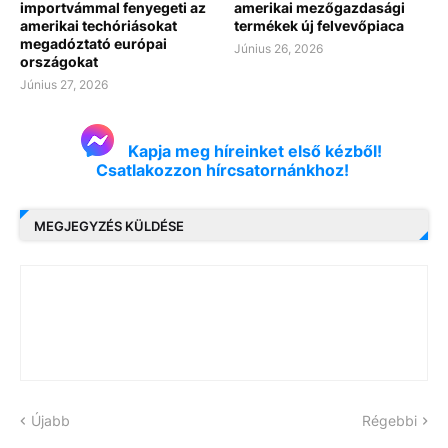
importvámmal fenyegeti az
amerikai mezőgazdasági
amerikai techóriásokat
termékek új felvevőpiaca
megadóztató európai
Június 26, 2026
országokat
Június 27, 2026
Kapja meg híreinket első kézből!
Csatlakozzon hírcsatornánkhoz!
MEGJEGYZÉS KÜLDÉSE
Újabb
Régebbi