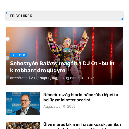
FRISS HÍREK
BELFÖLD
Sebestyén Balázs reagált a DJ Oti-bulin
kirobbant drogügyre
közzétette
(MTI / Napi Újság)
-
Augusztus 10, 2026
Németország hibrid háborúba lépett a
belügyminiszter szerint
Augusztus 10, 2026
Ülve maradtak a mi hazánkosok, amikor