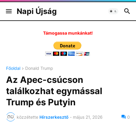
Napi Újság
Támogassa munkánkat!
Főoldal
Donald Trump
Az Apec-csúcson
találkozhat egymással
Trump és Putyin
közzétette
Hírszerkesztő
-
május 21, 2026
0