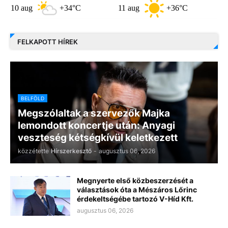
aug
+34°C
11 aug
+36°C
12 aug
FELKAPOTT HÍREK
BELFÖLD
Megszólaltak a szervezők Majka
lemondott koncertje után: Anyagi
veszteség kétségkívül keletkezett
közzétette
Hírszerkesztő
-
augusztus 06, 2026
Megnyerte első közbeszerzését a
választások óta a Mészáros Lőrinc
érdekeltségébe tartozó V-Híd Kft.
augusztus 06, 2026