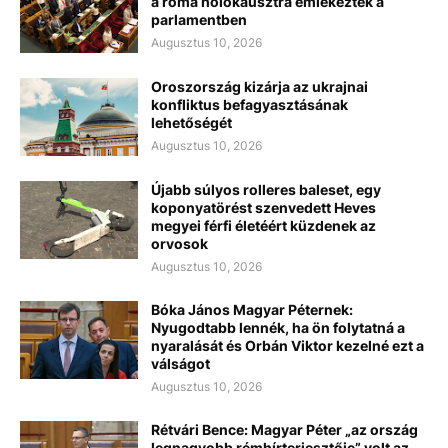
a roma holokausztra emlékeztek a
parlamentben
Augusztus 10, 2026
Oroszország kizárja az ukrajnai
konfliktus befagyasztásának
lehetőségét
Augusztus 10, 2026
Újabb súlyos rolleres baleset, egy
koponyatörést szenvedett Heves
megyei férfi életéért küzdenek az
orvosok
Augusztus 10, 2026
Bóka János Magyar Péternek:
Nyugodtabb lennék, ha ön folytatná a
nyaralását és Orbán Viktor kezelné ezt a
válságot
Augusztus 10, 2026
Rétvári Bence: Magyar Péter „az ország
legnagyobb rémhírterjesztője” volt az