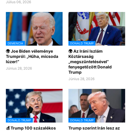
Július 06, 2026
DEMENCIA
DONALD TRUMP
🌍 Joe Biden véleménye
🌍 Az Iráni Iszlám
Trumpról: „Hűha, micsoda
Köztársaság
lúzer!”
„megszüntetésével”
fenyegetőzött Donald
Június 28, 2026
Trump
Június 28, 2026
DONALD TRUMP
DONALD TRUMP
💰 Trump 100 százalékos
Trump szerint Irán lesz az