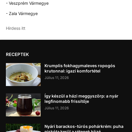
- Veszprém Vármegye
- Zala Vármegye
Hirdess itt
RECEPTEK
Krumplis fokhagymaleves ropogós
krutonnal: igazi komfortétel
Július 11, 2026
Így készül a házi meggyszörp: a nyár
legfinomabb frissítője
Július 11, 2026
Nyári barackos-túrós pohárkrém: puha
piskóta kerül a rétegek közé