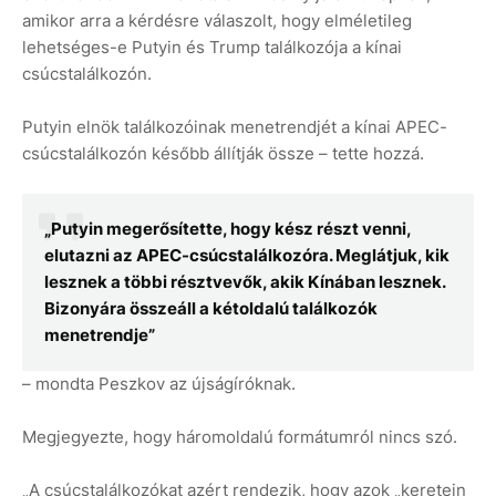
amikor arra a kérdésre válaszolt, hogy elméletileg
lehetséges-e Putyin és Trump találkozója a kínai
csúcstalálkozón.
Putyin elnök találkozóinak menetrendjét a kínai APEC-
csúcstalálkozón később állítják össze – tette hozzá.
„Putyin megerősítette, hogy kész részt venni,
elutazni az APEC-csúcstalálkozóra. Meglátjuk, kik
lesznek a többi résztvevők, akik Kínában lesznek.
Bizonyára összeáll a kétoldalú találkozók
menetrendje”
– mondta Peszkov az újságíróknak.
Megjegyezte, hogy háromoldalú formátumról nincs szó.
„A csúcstalálkozókat azért rendezik, hogy azok „keretein