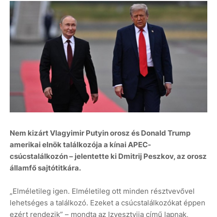
Nem kizárt Vlagyimir Putyin orosz és Donald Trump
amerikai elnök találkozója a kínai APEC-
csúcstalálkozón – jelentette ki Dmitrij Peszkov, az orosz
államfő sajtótitkára.
„Elméletileg igen. Elméletileg ott minden résztvevővel
lehetséges a találkozó. Ezeket a csúcstalálkozókat éppen
ezért rendezik” – mondta az Izvesztyija című lapnak,