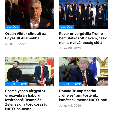
BELFÖLD
BELFÖLD
Orbán Viktor elindult az
Rovar úr vergődik: Trump
Egyesült Államokba
bemutatkozott nekem, csak
nem a nyilvánosság előtt
Július 13, 2026
Július 08, 2026
DONALD TRUMP
DONALD TRUMP
Személyesen tárgyal az
Donald Trump szerint
orosz–ukrán háború
„röhejes”, ami történik,
lezárásáról Trump és
ismét nekiment a NATO-nak
Zelenszkij a törökországi
Július 04, 2026
NATO-csúcson