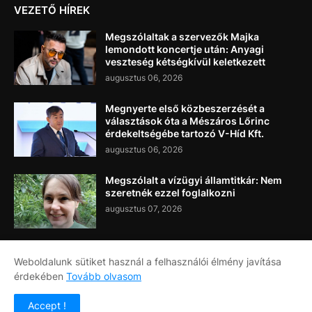
VEZETŐ HÍREK
Megszólaltak a szervezők Majka
lemondott koncertje után: Anyagi
veszteség kétségkívül keletkezett
augusztus 06, 2026
Megnyerte első közbeszerzését a
választások óta a Mészáros Lőrinc
érdekeltségébe tartozó V-Híd Kft.
augusztus 06, 2026
Megszólalt a vízügyi államtitkár: Nem
szeretnék ezzel foglalkozni
augusztus 07, 2026
Weboldalunk sütiket használ a felhasználói élmény javítása
érdekében
Tovább olvasom
Címlap
Rólunk
Kapcsolat
Accept !
Copyright ©
2026
Napi Újság