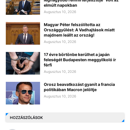
elmúlt napokban
Augusztus 10, 2026
Magyar Péter felszólította az
Országgyűlést: A Vadhajtások miatt
majdnem leállt az ország!
Augusztus 10, 2026
17 évre börtönbe kerülhet a japán
feleségét Budapesten meggyilkoló ír
férfi
Augusztus 10, 2026
Orosz beavatkozást gyanít a francia
politikában Macron jelöltje
Augusztus 10, 2026
HOZZÁSZÓLÁSOK