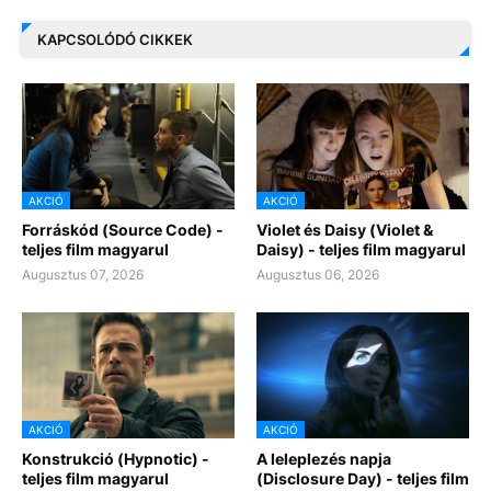
KAPCSOLÓDÓ CIKKEK
AKCIÓ
AKCIÓ
Forráskód (Source Code) -
Violet és Daisy (Violet &
teljes film magyarul
Daisy) - teljes film magyarul
Augusztus 07, 2026
Augusztus 06, 2026
AKCIÓ
AKCIÓ
Konstrukció (Hypnotic) -
A leleplezés napja
teljes film magyarul
(Disclosure Day) - teljes film