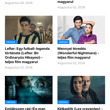
magyarul
Augusztus 06, 2026
Augusztus 02, 2026
DRÁMA
DRÁMA
Lefter: Egy futball-legenda
Mennyei tévedés
története (Lefter: Bir
(Wonderful Nightmare) -
Ordinaryüs Hikayesi) -
teljes film magyarul
teljes film magyarul
Augusztus 02, 2026
Augusztus 02, 2026
DRÁMA
DRÁMA
Emlékszem rád (Ég man
Kétkedők (Los creyentes) -