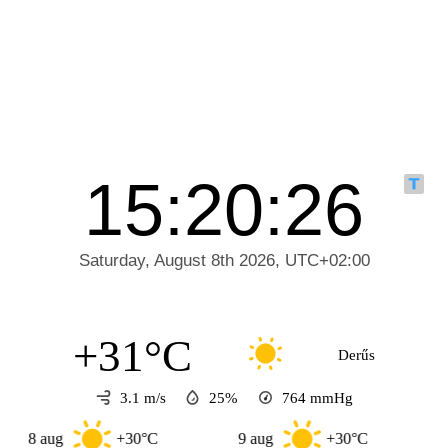
+31°C
Derűs
3.1 m/s
25%
764
mmHg
aug
+30°C
9 aug
+30°C
10 aug