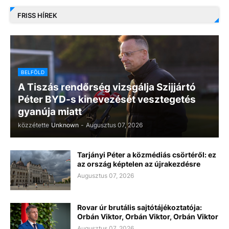
FRISS HÍREK
BELFÖLD
A Tiszás rendőrség vizsgálja Szijjártó
Péter BYD-s kinevezését vesztegetés
gyanúja miatt
közzétette
Unknown
-
Augusztus 07, 2026
Tarjányi Péter a közmédiás csörtéről: ez
az ország képtelen az újrakezdésre
Augusztus 07, 2026
Rovar úr brutális sajtótájékoztatója:
Orbán Viktor, Orbán Viktor, Orbán Viktor
Augusztus 07, 2026