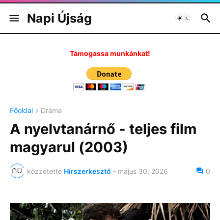
Napi Újság
Támogassa munkánkat!
Főoldal
Dráma
A nyelvtanárnő - teljes film
magyarul (2003)
közzétette
Hírszerkesztő
-
május 30, 2026
0