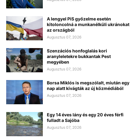
A lengyel PiS győzelme esetén
kitoloncolná a munkanélküli ukránokat
az országból
Augusztus 07, 2026
Szenzációs honfoglalás kori
aranyleletekre bukkantak Pest
megyében
Augusztus 07, 2026
Borsa Miklós is megszólalt, miután egy
nap alatt kivágták az új közmédiából
Augusztus 07, 2026
Egy 14 éves lány és egy 20 éves férfi
fulladt a Sajóba
Augusztus 07, 2026