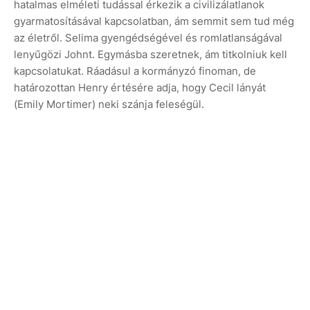
hatalmas elméleti tudással érkezik a civilizálatlanok
gyarmatosításával kapcsolatban, ám semmit sem tud még
az életről. Selima gyengédségével és romlatlanságával
lenyűgözi Johnt. Egymásba szeretnek, ám titkolniuk kell
kapcsolatukat. Ráadásul a kormányzó finoman, de
határozottan Henry értésére adja, hogy Cecil lányát
(Emily Mortimer) neki szánja feleségül.