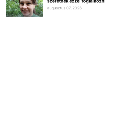
szeretnék ezzel foglalkozni
augusztus 07, 2026