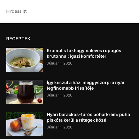
Hirdess itt
RECEPTEK
Krumplis fokhagymaleves ropogós
krutonnal: igazi komfortétel
Július 11, 2026
Így készül a házi meggyszörp: a nyár
legfinomabb frissítője
Július 11, 2026
Nyári barackos-túrós pohárkrém: puha
piskóta kerül a rétegek közé
Július 11, 2026