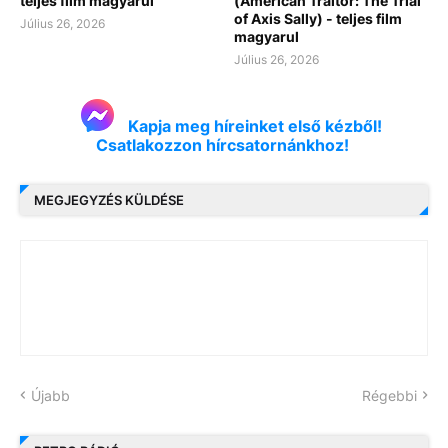
teljes film magyarul
(American Traitor: The Trial
of Axis Sally) - teljes film
Július 26, 2026
magyarul
Július 26, 2026
Kapja meg híreinket első kézből!
Csatlakozzon hírcsatornánkhoz!
MEGJEGYZÉS KÜLDÉSE
Újabb
Régebbi