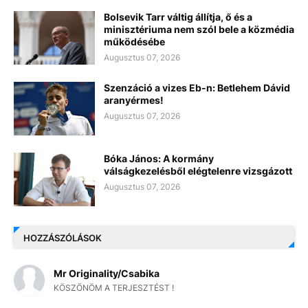
Bolsevik Tarr váltig állítja, ő és a
minisztériuma nem szól bele a közmédia
működésébe
Augusztus 07, 2026
Szenzáció a vizes Eb-n: Betlehem Dávid
aranyérmes!
Augusztus 07, 2026
Bóka János: A kormány
válságkezelésből elégtelenre vizsgázott
Augusztus 07, 2026
HOZZÁSZÓLÁSOK
Mr Originality/Csabika
KÖSZÖNÖM A TERJESZTÉST !