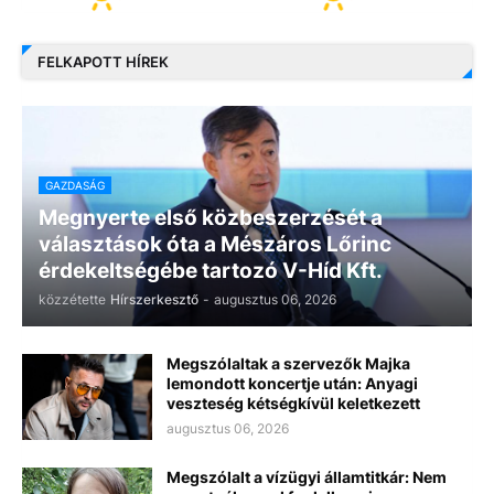
FELKAPOTT HÍREK
GAZDASÁG
Megnyerte első közbeszerzését a
választások óta a Mészáros Lőrinc
érdekeltségébe tartozó V-Híd Kft.
közzétette
Hírszerkesztő
-
augusztus 06, 2026
Megszólaltak a szervezők Majka
lemondott koncertje után: Anyagi
veszteség kétségkívül keletkezett
augusztus 06, 2026
Megszólalt a vízügyi államtitkár: Nem