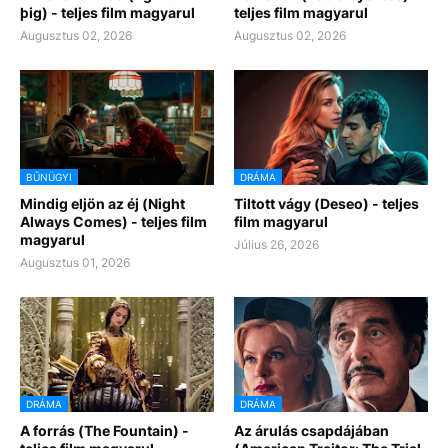
þig) - teljes film magyarul
teljes film magyarul
Augusztus 02, 2026
Augusztus 02, 2026
BŰNÜGYI
DRÁMA
Mindig eljön az éj (Night
Tiltott vágy (Deseo) - teljes
Always Comes) - teljes film
film magyarul
magyarul
Július 26, 2026
Augusztus 01, 2026
DRÁMA
DRÁMA
A forrás (The Fountain) -
Az árulás csapdájában