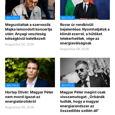
BELFÖLD
BELFÖLD
Megszólaltak a szervezők
Rovar úr rendkívüli
Majka lemondott koncertje
bejelentése: Nyomhatjátok a
után: Anyagi veszteség
klímát ezerrel, a hűtőket
kétségkívül keletkezett
letekerhetitek, vége az
energiaválságnak
Augusztus 06, 2026
Augusztus 06, 2026
BELFÖLD
BELFÖLD
Hortay Olivér: Magyar Péter
Magyar Péter megint csak
nem mond igazat az
visszamutogat: „Orbánék
energiatárolókról
tudták, hogy a magyar
energiarendszer az
Augusztus 06, 2026
összedőlés szélén áll”