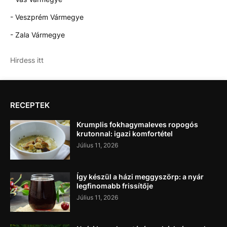
- Veszprém Vármegye
- Zala Vármegye
Hirdess itt
RECEPTEK
Krumplis fokhagymaleves ropogós
krutonnal: igazi komfortétel
Július 11, 2026
Így készül a házi meggyszörp: a nyár
legfinomabb frissítője
Július 11, 2026