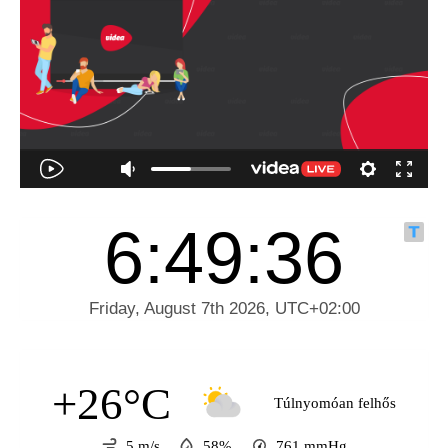
+26°C
Túlnyomóan felhős
5 m/s
58%
761
mmHg