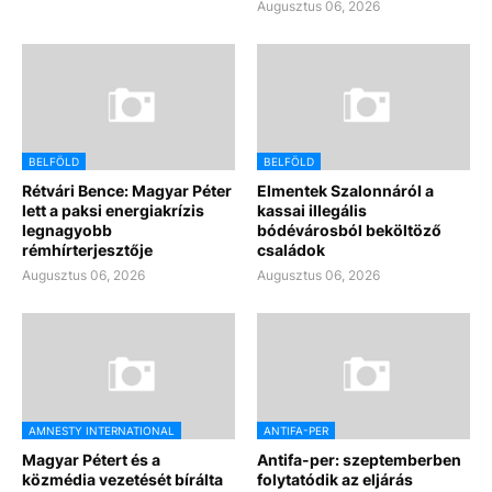
Augusztus 06, 2026
BELFÖLD
BELFÖLD
Rétvári Bence: Magyar Péter
Elmentek Szalonnáról a
lett a paksi energiakrízis
kassai illegális
legnagyobb
bódévárosból beköltöző
rémhírterjesztője
családok
Augusztus 06, 2026
Augusztus 06, 2026
AMNESTY INTERNATIONAL
ANTIFA-PER
Magyar Pétert és a
Antifa-per: szeptemberben
közmédia vezetését bírálta
folytatódik az eljárás