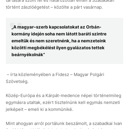
tartására szólít fel és határozottan elítéli a Szabadkán
történt zászlóégetést – közölte a párt vasárnap.
„A magyar–szerb kapcsolatokat az Orbán-
kormány idején soha nem látott baráti szintre
emeltük és nem szeretnénk, ha a nemzeteink
közötti megbékélést ilyen gyalázatos tettek
beárnyékolnák”
– írta közleményében a Fidesz – Magyar Polgári
Szövetség.
Közép-Európa és a Kárpát-medence népei történelmileg
egymásra utaltak, ezért tisztelnünk kell egymás nemzeti
jelképeit – emeli ki a kommüniké.
Mint ahogyan arról portálunk beszámolt, a szabadkai Ivan