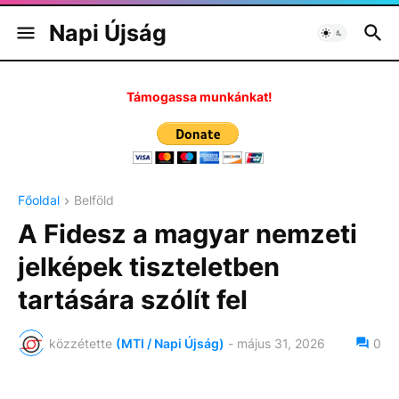
Napi Újság
Támogassa munkánkat!
Főoldal
Belföld
A Fidesz a magyar nemzeti
jelképek tiszteletben
tartására szólít fel
közzétette
(MTI / Napi Újság)
-
május 31, 2026
0