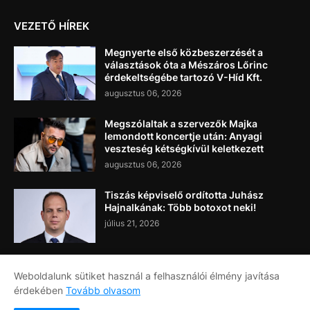
VEZETŐ HÍREK
Megnyerte első közbeszerzését a
választások óta a Mészáros Lőrinc
érdekeltségébe tartozó V-Híd Kft.
augusztus 06, 2026
Megszólaltak a szervezők Majka
lemondott koncertje után: Anyagi
veszteség kétségkívül keletkezett
augusztus 06, 2026
Tiszás képviselő ordította Juhász
Hajnalkának: Több botoxot neki!
július 21, 2026
Weboldalunk sütiket használ a felhasználói élmény javítása
érdekében
Tovább olvasom
Címlap
Rólunk
Kapcsolat