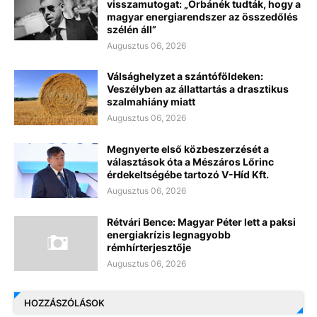
visszamutogat: „Orbánék tudták, hogy a
magyar energiarendszer az összedőlés
szélén áll”
Augusztus 06, 2026
Válsághelyzet a szántóföldeken:
Veszélyben az állattartás a drasztikus
szalmahiány miatt
Augusztus 06, 2026
Megnyerte első közbeszerzését a
választások óta a Mészáros Lőrinc
érdekeltségébe tartozó V-Híd Kft.
Augusztus 06, 2026
Rétvári Bence: Magyar Péter lett a paksi
energiakrízis legnagyobb
rémhírterjesztője
Augusztus 06, 2026
HOZZÁSZÓLÁSOK