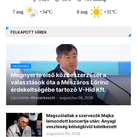
7 aug
+34°C
8 aug
+31°C
9 a
FELKAPOTT HÍREK
GAZDASÁG
Megnyerte első közbeszerzését a
választások óta a Mészáros Lőrinc
érdekeltségébe tartozó V-Híd Kft.
közzétette
Hírszerkesztő
-
augusztus 06, 2026
Megszólaltak a szervezők Majka
lemondott koncertje után: Anyagi
veszteség kétségkívül keletkezett
augusztus 06, 2026