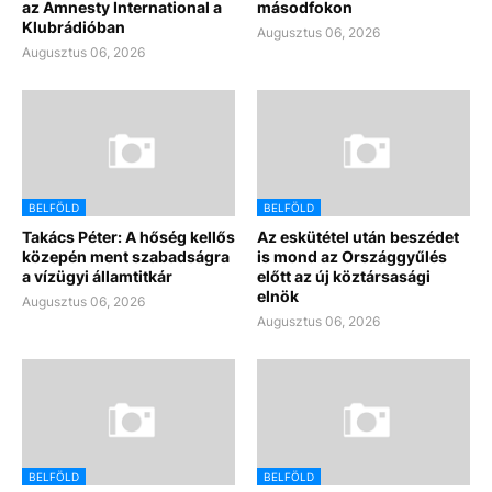
az Amnesty International a
másodfokon
Klubrádióban
Augusztus 06, 2026
Augusztus 06, 2026
BELFÖLD
BELFÖLD
Takács Péter: A hőség kellős
Az eskütétel után beszédet
közepén ment szabadságra
is mond az Országgyűlés
a vízügyi államtitkár
előtt az új köztársasági
elnök
Augusztus 06, 2026
Augusztus 06, 2026
BELFÖLD
BELFÖLD