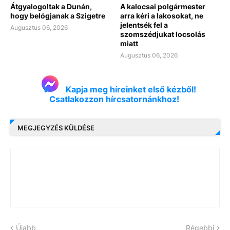
Átgyalogoltak a Dunán,
A kalocsai polgármester
hogy belógjanak a Szigetre
arra kéri a lakosokat, ne
jelentsék fel a
Augusztus 06, 2026
szomszédjukat locsolás
miatt
Augusztus 06, 2026
Kapja meg híreinket első kézből!
Csatlakozzon hírcsatornánkhoz!
MEGJEGYZÉS KÜLDÉSE
Újabb
Régebbi