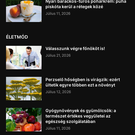
Nyári barackos-túrós pohárkrém: puha
piskóta kerül a rétegek közé
Július 11, 2026
ÉLETMÓD
Válasszunk végre főnököt is!
Július 21, 2026
Perzselő hőségben is virágzik: ezért
ültetik egyre többen ezt a növényt
Július 12, 2026
Gyógynövények és gyümölcsök: a
természet értékes vegyületei az
egészség szolgálatában
Július 11, 2026