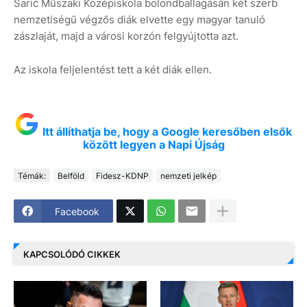
Sarić Műszaki Középiskola bolondballagásán két szerb
nemzetiségű végzős diák elvette egy magyar tanuló
zászlaját, majd a városi korzón felgyújtotta azt.
Az iskola feljelentést tett a két diák ellen.
Itt állíthatja be, hogy a Google keresőben elsők
között legyen a Napi Újság
Témák:
Belföld
Fidesz-KDNP
nemzeti jelkép
Facebook
KAPCSOLÓDÓ CIKKEK