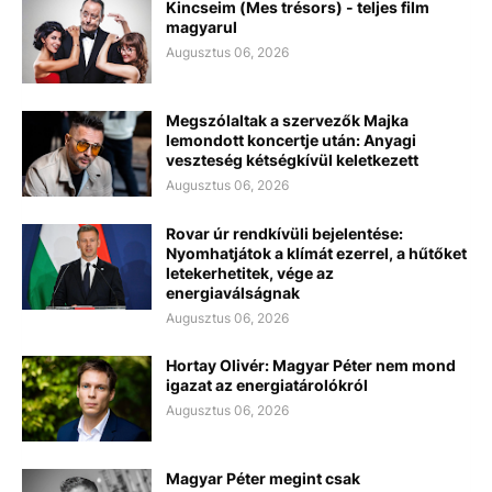
Kincseim (Mes trésors) - teljes film
magyarul
Augusztus 06, 2026
Megszólaltak a szervezők Majka
lemondott koncertje után: Anyagi
veszteség kétségkívül keletkezett
Augusztus 06, 2026
Rovar úr rendkívüli bejelentése:
Nyomhatjátok a klímát ezerrel, a hűtőket
letekerhetitek, vége az
energiaválságnak
Augusztus 06, 2026
Hortay Olivér: Magyar Péter nem mond
igazat az energiatárolókról
Augusztus 06, 2026
Magyar Péter megint csak