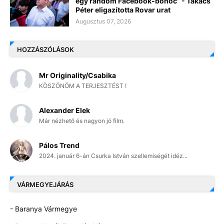
egy random Facebook-bohóc” - Takács
Péter eligazította Rovar urat
Augusztus 07, 2026
HOZZÁSZÓLÁSOK
Mr Originality/Csabika
KÖSZÖNÖM A TERJESZTÉST !
Alexander Elek
Már nézhető és nagyon jó film.
Pálos Trend
2024. január 6-án Csurka István szellemiségét idéz...
VÁRMEGYEJÁRÁS
- Baranya Vármegye