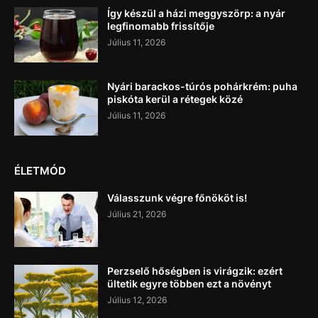
Így készül a házi meggyszörp: a nyár
legfinomabb frissítője
Július 11, 2026
Nyári barackos-túrós pohárkrém: puha
piskóta kerül a rétegek közé
Július 11, 2026
ÉLETMÓD
Válasszunk végre főnököt is!
Július 21, 2026
Perzselő hőségben is virágzik: ezért
ültetik egyre többen ezt a növényt
Július 12, 2026