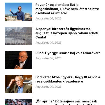
Rovar úr bejelentése: Ezt is
megcsináltam, 10 éve nem látott szintre
csökkent az infláció
Augusztus 07, 2026
A spanyol hírszerzés figyelmeztet,
augusztus közepén újabb roham érheti
Ceutát
Augusztus 07, 2026
Pilhál György: Csak a baj volt Takaróval?
Augusztus 07, 2026
Bod Péter Ákos úgy érzi, hogy Itt az idő a
rezsicsökkentés kivezetésére
Augusztus 07, 2026
„Ön április 12 óta sajnos már nem csak