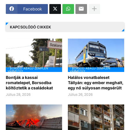
Facebook
KAPCSOLÓDÓ CIKKEK
- BORSOD-ABAÚJ-ZEMPLÉN
- BORSOD-ABAÚJ-ZEMPLÉN
VÁRMEGYE
VÁRMEGYE
Bontják a kassai
Halálos vonatbaleset
romatelepet, Borsodba
Tállyán: egy ember meghalt,
költöztetik a családokat
egy nő súlyosan megsérült
Július 28, 2026
Július 26, 2026