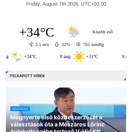
+34°C
Kisebb eső
5.1 m/s
32%
761
mmHg
+34°C
8 aug
+31°C
9 aug
FELKAPOTT HÍREK
GAZDASÁG
Megnyerte első közbeszerzését a
választások óta a Mészáros Lőrinc
érdekeltségébe tartozó V-Híd Kft.