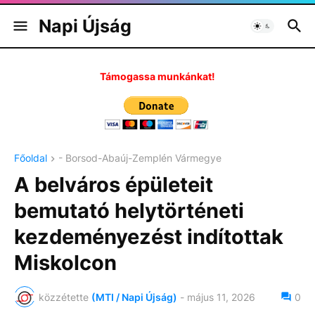
Napi Újság
Támogassa munkánkat!
Főoldal
- Borsod-Abaúj-Zemplén Vármegye
A belváros épületeit
bemutató helytörténeti
kezdeményezést indítottak
Miskolcon
közzétette
(MTI / Napi Újság)
-
május 11, 2026
0