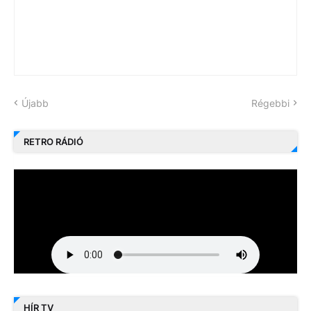
Újabb
Régebbi
RETRO RÁDIÓ
HÍR TV