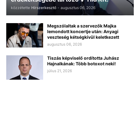
közzétette
Hírszerkesztő
-
augusztus 06, 2026
Megszólaltak a szervezők Majka
lemondott koncertje után: Anyagi
veszteség kétségkívül keletkezett
augusztus 06, 2026
Tiszás képviselő ordította Juhász
Hajnalkának: Több botoxot neki!
július 21, 2026