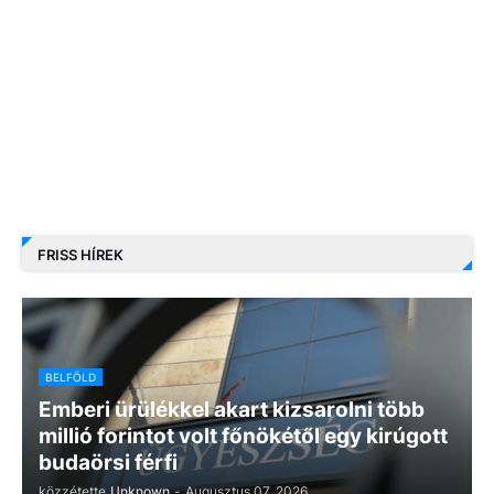
FRISS HÍREK
BELFÖLD
Emberi ürülékkel akart kizsarolni több
millió forintot volt főnökétől egy kirúgott
budaörsi férfi
közzétette
Unknown
-
Augusztus 07, 2026