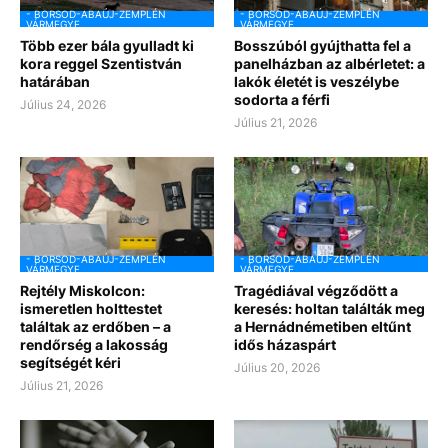
- BORSOD-ABAÚJ-ZEMPLÉN
- BORSOD-ABAÚJ-ZEMPLÉN
VÁRMEGYE
VÁRMEGYE
Több ezer bála gyulladt ki
Bosszúból gyújthatta fel a
kora reggel Szentistván
panelházban az albérletet: a
határában
lakók életét is veszélybe
sodorta a férfi
Július 24, 2026
Július 21, 2026
- BORSOD-ABAÚJ-ZEMPLÉN
- BORSOD-ABAÚJ-ZEMPLÉN
VÁRMEGYE
VÁRMEGYE
Rejtély Miskolcon:
Tragédiával végződött a
ismeretlen holttestet
keresés: holtan találták meg
találtak az erdőben – a
a Hernádnémetiben eltűnt
rendőrség a lakosság
idős házaspárt
segítségét kéri
Július 20, 2026
Július 21, 2026