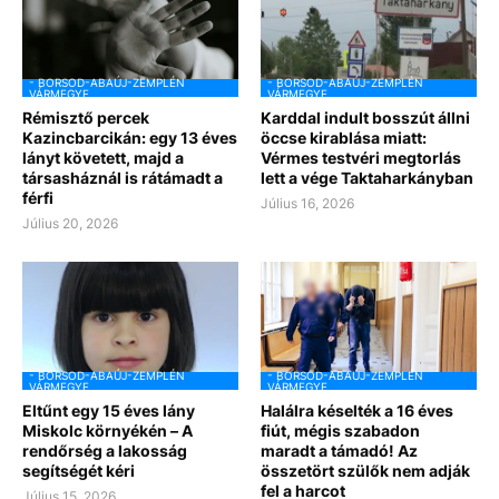
- BORSOD-ABAÚJ-ZEMPLÉN
- BORSOD-ABAÚJ-ZEMPLÉN
VÁRMEGYE
VÁRMEGYE
Rémisztő percek
Karddal indult bosszút állni
Kazincbarcikán: egy 13 éves
öccse kirablása miatt:
lányt követett, majd a
Vérmes testvéri megtorlás
társasháznál is rátámadt a
lett a vége Taktaharkányban
férfi
Július 16, 2026
Július 20, 2026
- BORSOD-ABAÚJ-ZEMPLÉN
- BORSOD-ABAÚJ-ZEMPLÉN
VÁRMEGYE
VÁRMEGYE
Eltűnt egy 15 éves lány
Halálra késelték a 16 éves
Miskolc környékén – A
fiút, mégis szabadon
rendőrség a lakosság
maradt a támadó! Az
segítségét kéri
összetört szülők nem adják
fel a harcot
Július 15, 2026