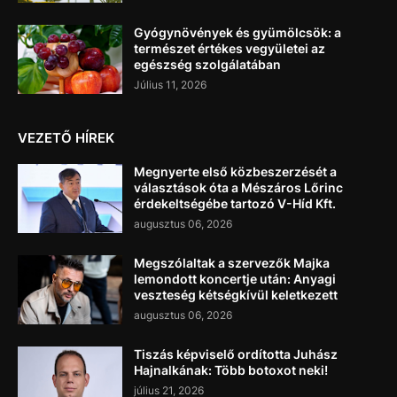
Gyógynövények és gyümölcsök: a
természet értékes vegyületei az
egészség szolgálatában
Július 11, 2026
VEZETŐ HÍREK
Megnyerte első közbeszerzését a
választások óta a Mészáros Lőrinc
érdekeltségébe tartozó V-Híd Kft.
augusztus 06, 2026
Megszólaltak a szervezők Majka
lemondott koncertje után: Anyagi
veszteség kétségkívül keletkezett
augusztus 06, 2026
Tiszás képviselő ordította Juhász
Hajnalkának: Több botoxot neki!
július 21, 2026