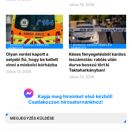
Július 14, 2026
- BORSOD-ABAÚJ-ZEMPLÉN
- BORSOD-ABAÚJ-ZEMPLÉN
VÁRMEGYE
VÁRMEGYE
Olyan verést kapott a
Késes fenyegetésből kardos
selyebi fiú, hogy be kellett
leszámolás: rablás után
vinni a miskolci kórházba
durva bosszú tört ki
Taktaharkányban!
Július 13, 2026
Július 13, 2026
Kapja meg híreinket első kézből!
Csatlakozzon hírcsatornánkhoz!
MEGJEGYZÉS KÜLDÉSE