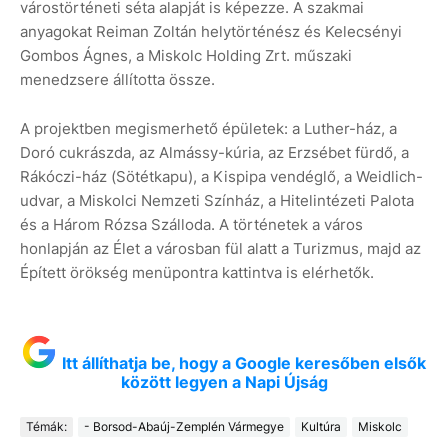
várostörténeti séta alapját is képezze. A szakmai
anyagokat Reiman Zoltán helytörténész és Kelecsényi
Gombos Ágnes, a Miskolc Holding Zrt. műszaki
menedzsere állította össze.
A projektben megismerhető épületek: a Luther-ház, a
Doró cukrászda, az Almássy-kúria, az Erzsébet fürdő, a
Rákóczi-ház (Sötétkapu), a Kispipa vendéglő, a Weidlich-
udvar, a Miskolci Nemzeti Színház, a Hitelintézeti Palota
és a Három Rózsa Szálloda. A történetek a város
honlapján az Élet a városban fül alatt a Turizmus, majd az
Épített örökség menüpontra kattintva is elérhetők.
Itt állíthatja be, hogy a Google keresőben elsők
között legyen a Napi Újság
Témák:
- Borsod-Abaúj-Zemplén Vármegye
Kultúra
Miskolc