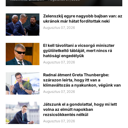
Zelenszkij egyre nagyobb bajban van: az
ukránok már hátat fordítottak neki
Augusztus 07, 2026
El kell távolítani a vicsorgó miniszter
gyülöletkeltő tábláját, mert nincs rá
hatósági engedélyük
Augusztus 07, 2026
Radnai átment Greta Thunbergbe:
szárazon leírta, hogy itt van a
klímaváltozás a nyakunkon, végünk van
Augusztus 07, 2026
Játszunk el a gondolattal, hogy mi lett
volna az elmúlt napokban
rezsicsökkentés nélkül
Augusztus 07, 2026