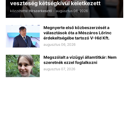
veszteség kétségkívül keletkezett
közzétette
Hírszerkesztő
-
augusztus 06, 2026
Megnyerte első közbeszerzését a
választások óta a Mészáros Lőrinc
érdekeltségébe tartozó V-Híd Kft.
augusztus 06, 2026
Megszólalt a vízügyi államtitkár: Nem
szeretnék ezzel foglalkozni
augusztus 07, 2026