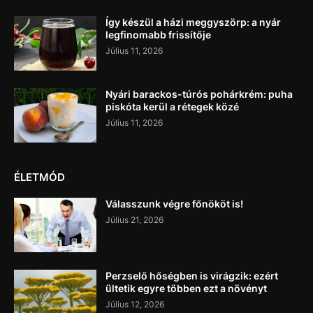
Így készül a házi meggyszörp: a nyár
legfinomabb frissítője
Július 11, 2026
Nyári barackos-túrós pohárkrém: puha
piskóta kerül a rétegek közé
Július 11, 2026
ÉLETMÓD
Válasszunk végre főnököt is!
Július 21, 2026
Perzselő hőségben is virágzik: ezért
ültetik egyre többen ezt a növényt
Július 12, 2026