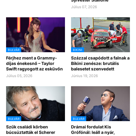
Július 07, 2026
BULVÁR
BIKINI
Férjhez ment a Grammy-
Százzal csapódott a falnak a
díjas énekesnő – Taylor
Bikini zenésze: brutális
Swift ragyogott az esküvőn
balesetet szenvedett
Július 05, 2026
Június 19, 2026
BULVÁR
BULVÁR
Szűk családi körben
Drámai fordulat Kis
búcsúztatták el Scherer
Grófónál: leáll a nyár,