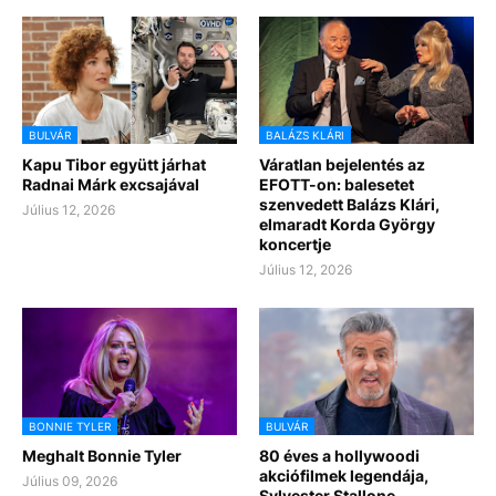
BULVÁR
BALÁZS KLÁRI
Kapu Tibor együtt járhat
Váratlan bejelentés az
Radnai Márk excsajával
EFOTT-on: balesetet
szenvedett Balázs Klári,
Július 12, 2026
elmaradt Korda György
koncertje
Július 12, 2026
BONNIE TYLER
BULVÁR
Meghalt Bonnie Tyler
80 éves a hollywoodi
akciófilmek legendája,
Július 09, 2026
Sylvester Stallone