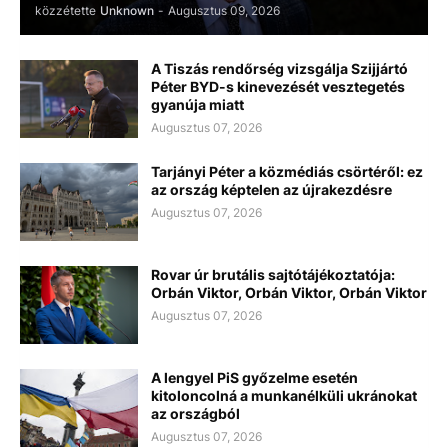
közzétette
Unknown
-
Augusztus 09, 2026
A Tiszás rendőrség vizsgálja Szijjártó
Péter BYD-s kinevezését vesztegetés
gyanúja miatt
Augusztus 07, 2026
Tarjányi Péter a közmédiás csörtéről: ez
az ország képtelen az újrakezdésre
Augusztus 07, 2026
Rovar úr brutális sajtótájékoztatója:
Orbán Viktor, Orbán Viktor, Orbán Viktor
Augusztus 07, 2026
A lengyel PiS győzelme esetén
kitoloncolná a munkanélküli ukránokat
az országból
Augusztus 07, 2026