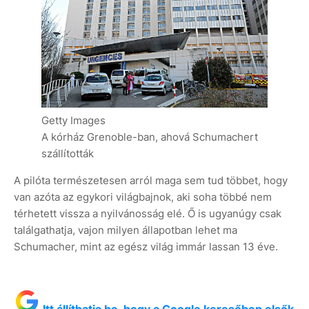
Getty Images
A kórház Grenoble-ban, ahová Schumachert
szállították
A pilóta természetesen arról maga sem tud többet, hogy
van azóta az egykori világbajnok, aki soha többé nem
térhetett vissza a nyilvánosság elé. Ő is ugyanúgy csak
találgathatja, vajon milyen állapotban lehet ma
Schumacher, mint az egész világ immár lassan 13 éve.
Itt állíthatja be, hogy a Google keresőben elsők