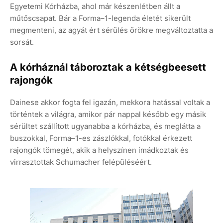
Egyetemi Kórházba, ahol már készenlétben állt a
műtőscsapat. Bár a Forma–1-legenda életét sikerült
megmenteni, az agyát ért sérülés örökre megváltoztatta a
sorsát.
A kórháznál táboroztak a kétségbeesett
rajongók
Dainese akkor fogta fel igazán, mekkora hatással voltak a
történtek a világra, amikor pár nappal később egy másik
sérültet szállított ugyanabba a kórházba, és meglátta a
buszokkal, Forma–1-es zászlókkal, fotókkal érkezett
rajongók tömegét, akik a helyszínen imádkoztak és
virrasztottak Schumacher felépüléséért.