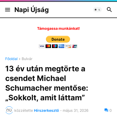
Napi Újság
Támogassa munkánkat!
Főoldal
Bulvár
13 év után megtörte a
csendet Michael
Schumacher mentőse:
„Sokkolt, amit láttam”
közzétette
Hírszerkesztő
-
május 31, 2026
0