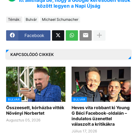
között legyen a Napi Újság
Témák:
Bulvár
Michael Schumacher
Facebook
KAPCSOLÓDÓ CIKKEK
BULVÁR
BULVÁR
Összeesett, kórházba vitték
Heves vita robbant ki Young
Növényi Norbertet
G Béci Facebook-oldalán –
indulatos üzenettel
Augusztus 05, 2026
válaszolt a kritikákra
Július 17, 2026