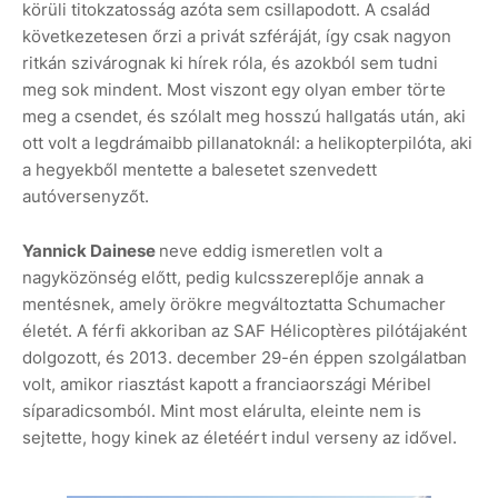
körüli titokzatosság azóta sem csillapodott. A család
következetesen őrzi a privát szféráját, így csak nagyon
ritkán szivárognak ki hírek róla, és azokból sem tudni
meg sok mindent. Most viszont egy olyan ember törte
meg a csendet, és szólalt meg hosszú hallgatás után, aki
ott volt a legdrámaibb pillanatoknál: a helikopterpilóta, aki
a hegyekből mentette a balesetet szenvedett
autóversenyzőt.
Yannick Dainese
neve eddig ismeretlen volt a
nagyközönség előtt, pedig kulcsszereplője annak a
mentésnek, amely örökre megváltoztatta Schumacher
életét. A férfi akkoriban az SAF Hélicoptères pilótájaként
dolgozott, és 2013. december 29-én éppen szolgálatban
volt, amikor riasztást kapott a franciaországi Méribel
síparadicsomból. Mint most elárulta, eleinte nem is
sejtette, hogy kinek az életéért indul verseny az idővel.