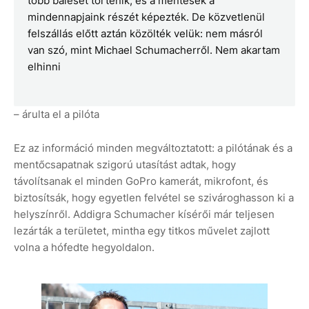
több baleset történik, és a mentések a
mindennapjaink részét képezték. De közvetlenül
felszállás előtt aztán közölték velük: nem másról
van szó, mint Michael Schumacherről. Nem akartam
elhinni
– árulta el a pilóta
Ez az információ minden megváltoztatott: a pilótának és a
mentőcsapatnak szigorú utasítást adtak, hogy
távolítsanak el minden GoPro kamerát, mikrofont, és
biztosítsák, hogy egyetlen felvétel se szivároghasson ki a
helyszínről. Addigra Schumacher kísérői már teljesen
lezárták a területet, mintha egy titkos művelet zajlott
volna a hófedte hegyoldalon.