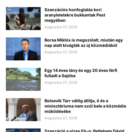
Szenzációs honfoglalás kori
aranyleletekre bukkantak Pest
megyében
Augusztus 07, 2026
Borsa Miklós is megszólalt, miután egy
nap alatt kivágták az új közmédiából
Augusztus 07, 2026
Egy 14 éves lány és egy 20 éves férfi
fulladt a Sajóba
Augusztus 07, 2026
Bolsevik Tarr váltig állítja, ő és a
minisztériuma nem szól bele a közmédia
működésébe
Augusztus 07, 2026
Szenzáció a vizes Eb-n: Betlehem Dávid