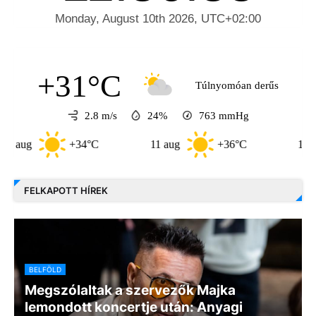
+31°C
Túlnyomóan derűs
2.8 m/s
24%
763
mmHg
+34°C
11 aug
+36°C
12 aug
FELKAPOTT HÍREK
BELFÖLD
Megszólaltak a szervezők Majka
lemondott koncertje után: Anyagi