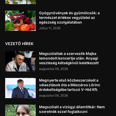
Gyógynövények és gyümölcsök: a
természet értékes vegyületei az
egészség szolgálatában
Július 11, 2026
VEZETŐ HÍREK
Megszólaltak a szervezők Majka
lemondott koncertje után: Anyagi
veszteség kétségkívül keletkezett
augusztus 06, 2026
Megnyerte első közbeszerzését a
választások óta a Mészáros Lőrinc
érdekeltségébe tartozó V-Híd Kft.
augusztus 06, 2026
Megszólalt a vízügyi államtitkár: Nem
szeretnék ezzel foglalkozni