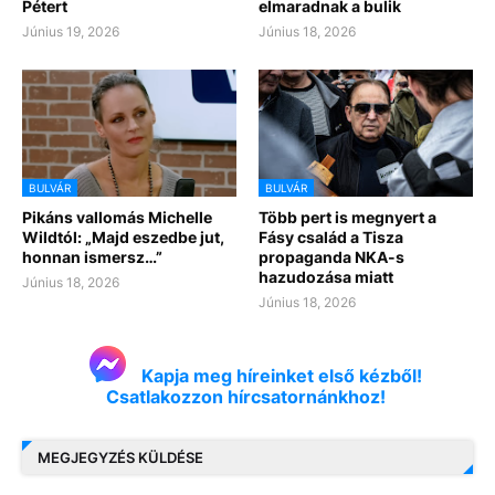
Pétert
elmaradnak a bulik
Június 19, 2026
Június 18, 2026
BULVÁR
BULVÁR
Pikáns vallomás Michelle
Több pert is megnyert a
Wildtól: „Majd eszedbe jut,
Fásy család a Tisza
honnan ismersz…”
propaganda NKA-s
hazudozása miatt
Június 18, 2026
Június 18, 2026
Kapja meg híreinket első kézből!
Csatlakozzon hírcsatornánkhoz!
MEGJEGYZÉS KÜLDÉSE