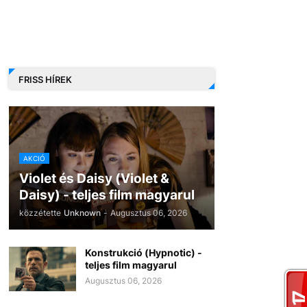
FRISS HÍREK
AKCIÓ
Violet és Daisy (Violet &
Daisy) - teljes film magyarul
közzétette
Unknown
-
Augusztus 06, 2026
Konstrukció (Hypnotic) -
teljes film magyarul
Augusztus 06, 2026