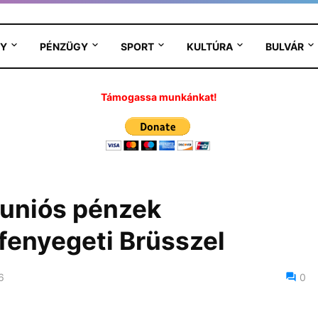
Y
PÉNZÜGY
SPORT
KULTÚRA
BULVÁR
Támogassa munkánkat!
z uniós pénzek
fenyegeti Brüsszel
6
0