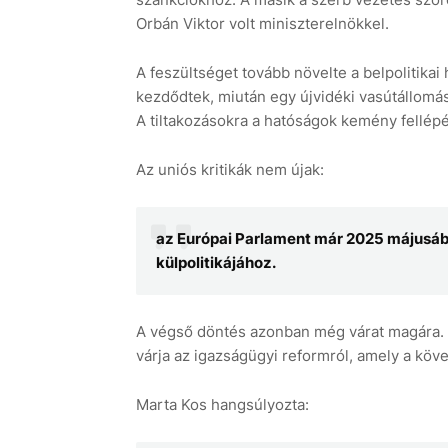
Orbán Viktor volt miniszterelnökkel.
A feszültséget tovább növelte a belpolitika
kezdődtek, miután egy újvidéki vasútállomá
A tiltakozásokra a hatóságok kemény fellépé
Az uniós kritikák nem újak:
az Európai Parlament már 2025 májusában
külpolitikájához.
A végső döntés azonban még várat magára. Az
várja az igazságügyi reformról, amely a köv
Marta Kos hangsúlyozta: