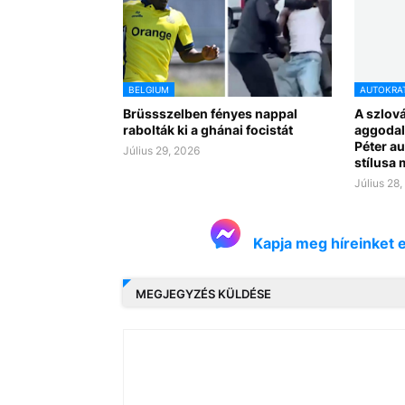
BELGIUM
AUTOKRA
Brüssszelben fényes nappal
A szlov
rabolták ki a ghánai focistát
aggodal
Péter a
Július 29, 2026
stílusa 
Július 28
Kapja meg híreinket 
MEGJEGYZÉS KÜLDÉSE