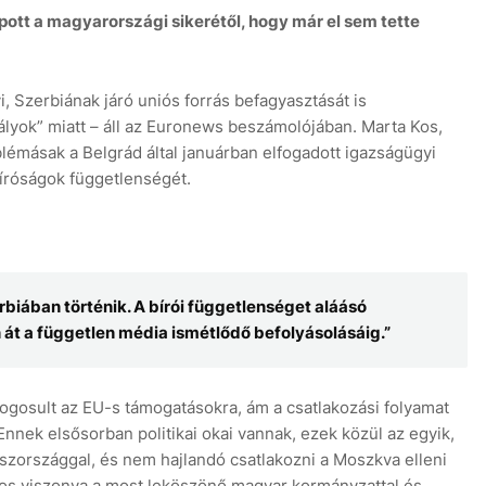
ott a magyarországi sikerétől, hogy már el sem tette
i, Szerbiának járó uniós forrás befagyasztását is
ályok” miatt – áll az Euronews beszámolójában. Marta Kos,
blémásak a Belgrád által januárban elfogadott igazságügyi
bíróságok függetlenségét.
iában történik. A bírói függetlenséget aláásó
n át a független média ismétlődő befolyásolásáig.”
 jogosult az EU-s támogatásokra, ám a csatlakozási folyamat
 Ennek elsősorban politikai okai vannak, ezek közül az egyik,
szországgal, és nem hajlandó csatlakozni a Moszkva elleni
ros viszonya a most leköszönő magyar kormányzattal és