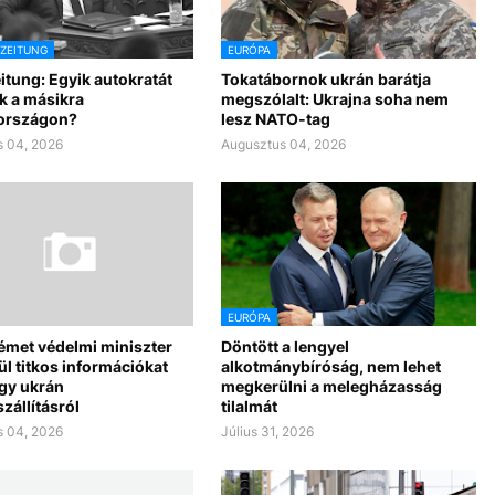
SZEITUNG
EURÓPA
itung: Egyik autokratát
Tokatábornok ukrán barátja
k a másikra
megszólalt: Ukrajna soha nem
országon?
lesz NATO-tag
 04, 2026
Augusztus 04, 2026
EURÓPA
német védelmi miniszter
Döntött a lengyel
ül titkos információkat
alkotmánybíróság, nem lehet
egy ukrán
megkerülni a melegházasság
zállításról
tilalmát
 04, 2026
Július 31, 2026