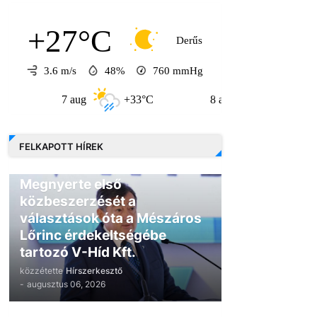
+27°C
Derűs
3.6 m/s
48%
760
mmHg
7 aug
+33°C
8 aug
+31°C
FELKAPOTT HÍREK
GAZDASÁG
Megnyerte első
közbeszerzését a
választások óta a Mészáros
Lőrinc érdekeltségébe
tartozó V-Híd Kft.
közzétette
Hírszerkesztő
-
augusztus 06, 2026