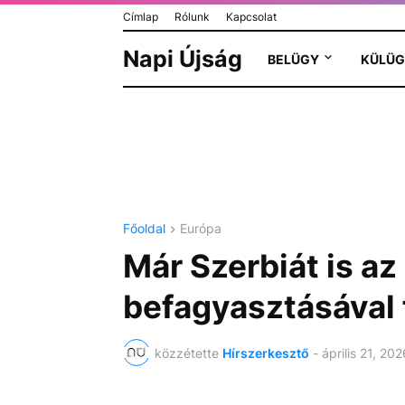
Címlap
Rólunk
Kapcsolat
Napi Újság
BELÜGY
KÜLÜG
Főoldal
Európa
Már Szerbiát is a
befagyasztásával 
közzétette
Hírszerkesztő
-
április 21, 202