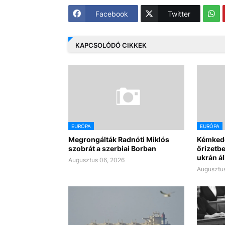
Facebook
Twitter
KAPCSOLÓDÓ CIKKEK
EURÓPA
EURÓPA
Megrongálták Radnóti Miklós
Kémkedé
szobrát a szerbiai Borban
őrizetb
ukrán á
Augusztus 06, 2026
Augusztus