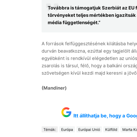
Továbbra is támogatjuk Szerbiát az EU f
törvényeket teljes mértékben igazítsák a
média függetlenségét.”
A források felfüggesztésének kilátásba hely
durván beavatkozna, ezúttal egy tagjelölt ál
egyébként is rendkívül elégedetlen az uniós c
zsarolás is társul, félő, hogy a balkáni ors
szövetségen kívül kezdi majd keresni a jövő
(Mandiner)
Itt állíthatja be, hogy a G
Témák:
Európa
Európai Unió
Külföld
Marta K