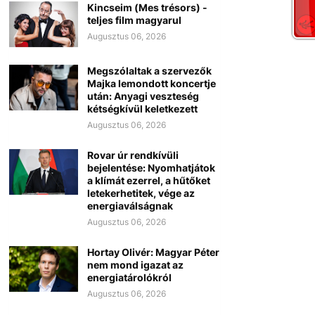
Kincseim (Mes trésors) -
teljes film magyarul
Augusztus 06, 2026
Megszólaltak a szervezők
Majka lemondott koncertje
után: Anyagi veszteség
kétségkívül keletkezett
Augusztus 06, 2026
Rovar úr rendkívüli
bejelentése: Nyomhatjátok
a klímát ezerrel, a hűtőket
letekerhetitek, vége az
energiaválságnak
Augusztus 06, 2026
Hortay Olivér: Magyar Péter
nem mond igazat az
energiatárolókról
Augusztus 06, 2026