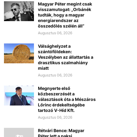
Magyar Péter megint csak
visszamutogat: „Orbánék
tudták, hogy a magyar
energiarendszer az
összedőlés szélén áll”
Augusztus 06, 2026
Válsághelyzet a
szántóföldeken:
Veszélyben az állattartás a
drasztikus szalmahiány
miatt
Augusztus 06, 2026
Megnyerte első
közbeszerzését a
választások óta a Mészáros
Lőrinc érdekeltségébe
tartozó V-Híd Kft.
Augusztus 06, 2026
Rétvári Bence: Magyar
Péter lett a paksi