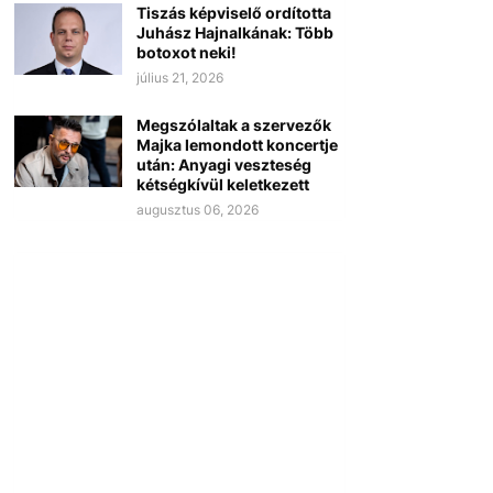
Tiszás képviselő ordította
Juhász Hajnalkának: Több
botoxot neki!
július 21, 2026
Megszólaltak a szervezők
Majka lemondott koncertje
után: Anyagi veszteség
kétségkívül keletkezett
augusztus 06, 2026