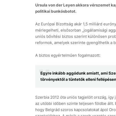
Ursula von der Leyen akkora vérszemet kap
politikai bunkósbotot.
Az Európai Bizottság akár 1,5 milliárd euróny
mérlegelheti, elsősorban „jogállamisági agg
uniós bővítési biztos szerint különösen pro
reformok, amelyek szerinte gyengíthetik a 
A biztos egyértelműen fogalmazott:
Egyre inkább aggódunk amiatt, ami Szerb
törvényektől a tüntetők elleni fellépése
Szerbia 2012 óta uniós tagjelölt ország, így
az utóbbi időben szinte teljesen földbe állt.
hogy Belgrád szoros kapcsolatokat ápol Oro
szankciókhoz. A másik a szerb vezetés szo