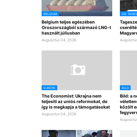
BELGIUM
DIE TAGE
Belgium teljes egészében
Tagesze
Oroszországból származó LNG-t
cserélté
használt júliusban
Magyar
Augusztus 04, 2026
Augusztus
EURÓPA
BILD
The Economist: Ukrajna nem
Bild: a 
teljesíti az uniós reformokat, de
véletlen
így is megkapja a támogatásokat
közölt 
fegyvers
Augusztus 04, 2026
Augusztus