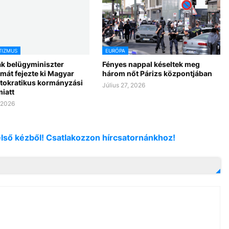
TIZMUS
EURÓPA
ák belügyminiszter
Fényes nappal késeltek meg
mát fejezte ki Magyar
három nőt Párizs központjában
utokratikus kormányzási
Július 27, 2026
miatt
, 2026
első kézből! Csatlakozzon hírcsatornánkhoz!