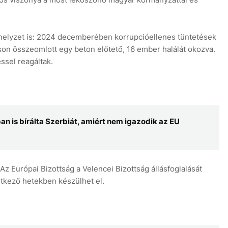
i helyzet is: 2024 decemberében korrupcióellenes tüntetések
son összeomlott egy beton előtető, 16 ember halálát okozva.
ssel reagáltak.
 is bírálta Szerbiát, amiért nem igazodik az EU
 Európai Bizottság a Velencei Bizottság állásfoglalását
etkező hetekben készülhet el.