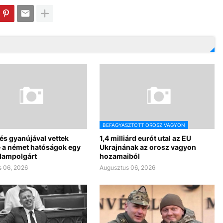
BEFAGYASZTOTT OROSZ VAGYON
s gyanújával vettek
1,4 milliárd eurót utal az EU
e a német hatóságok egy
Ukrajnának az orosz vagyon
llampolgárt
hozamaiból
 06, 2026
Augusztus 06, 2026