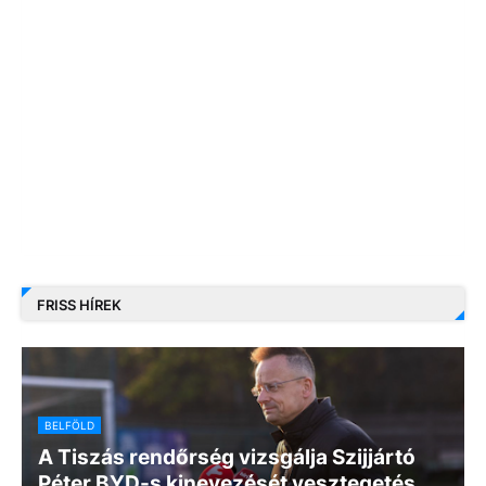
FRISS HÍREK
BELFÖLD
A Tiszás rendőrség vizsgálja Szijjártó
Péter BYD-s kinevezését vesztegetés