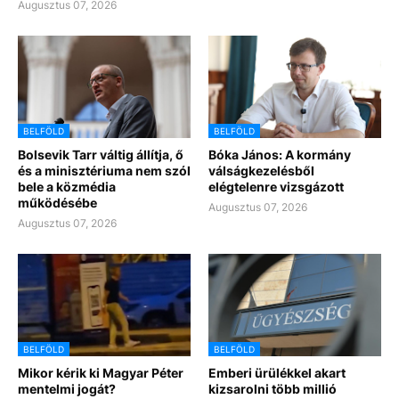
Augusztus 07, 2026
BELFÖLD
BELFÖLD
Bolsevik Tarr váltig állítja, ő
Bóka János: A kormány
és a minisztériuma nem szól
válságkezelésből
bele a közmédia
elégtelenre vizsgázott
működésébe
Augusztus 07, 2026
Augusztus 07, 2026
BELFÖLD
BELFÖLD
Mikor kérik ki Magyar Péter
Emberi ürülékkel akart
mentelmi jogát?
kizsarolni több millió