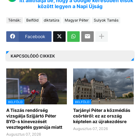
Itt állíthatja be, hogy a Google keresőben elsők
között legyen a Napi Újság
Témák:
Belföld
diktatúra
Magyar Péter
Sulyok Tamás
Facebook
KAPCSOLÓDÓ CIKKEK
BELFÖLD
BELFÖLD
A Tiszás rendőrség
Tarjányi Péter a közmédiás
vizsgálja Szijjártó Péter
csörtéről: ez az ország
BYD-s kinevezését
képtelen az újrakezdésre
vesztegetés gyanúja miatt
Augusztus 07, 2026
Augusztus 07, 2026