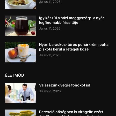
Július 11, 2026
Így készül a házi meggyszörp: a nyár
legfinomabb frissítője
Július 11, 2026
Nyári barackos-túrós pohárkrém: puha
piskóta kerül a rétegek közé
Július 11, 2026
ÉLETMÓD
Válasszunk végre főnököt is!
Július 21, 2026
Perzselő hőségben is virágzik: ezért