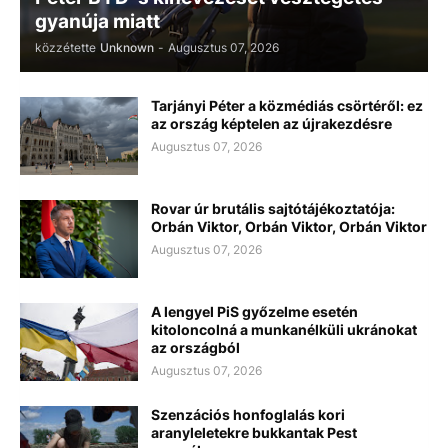
gyanúja miatt
közzétette
Unknown
-
Augusztus 07, 2026
Tarjányi Péter a közmédiás csörtéről: ez
az ország képtelen az újrakezdésre
Augusztus 07, 2026
Rovar úr brutális sajtótájékoztatója:
Orbán Viktor, Orbán Viktor, Orbán Viktor
Augusztus 07, 2026
A lengyel PiS győzelme esetén
kitoloncolná a munkanélküli ukránokat
az országból
Augusztus 07, 2026
Szenzációs honfoglalás kori
aranyleletekre bukkantak Pest