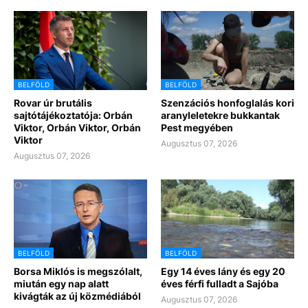
BELFÖLD
BELFÖLD
Rovar úr brutális
Szenzációs honfoglalás kori
sajtótájékoztatója: Orbán
aranyleletekre bukkantak
Viktor, Orbán Viktor, Orbán
Pest megyében
Viktor
Augusztus 07, 2026
Augusztus 07, 2026
BELFÖLD
BELFÖLD
Borsa Miklós is megszólalt,
Egy 14 éves lány és egy 20
miután egy nap alatt
éves férfi fulladt a Sajóba
kivágták az új közmédiából
Augusztus 07, 2026