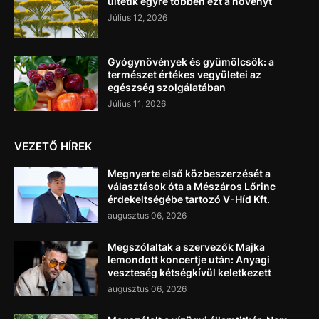
ültetik egyre többen ezt a növényt
Július 12, 2026
Gyógynövények és gyümölcsök: a
természet értékes vegyületei az
egészség szolgálatában
Július 11, 2026
VEZETŐ HÍREK
Megnyerte első közbeszerzését a
választások óta a Mészáros Lőrinc
érdekeltségébe tartozó V-Híd Kft.
augusztus 06, 2026
Megszólaltak a szervezők Majka
lemondott koncertje után: Anyagi
veszteség kétségkívül keletkezett
augusztus 06, 2026