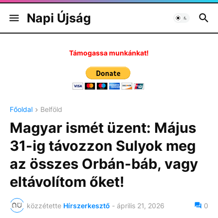
Napi Újság
Támogassa munkánkat!
Főoldal
Belföld
Magyar ismét üzent: Május
31-ig távozzon Sulyok meg
az összes Orbán-báb, vagy
eltávolítom őket!
közzétette
Hírszerkesztő
-
április 21, 2026
0