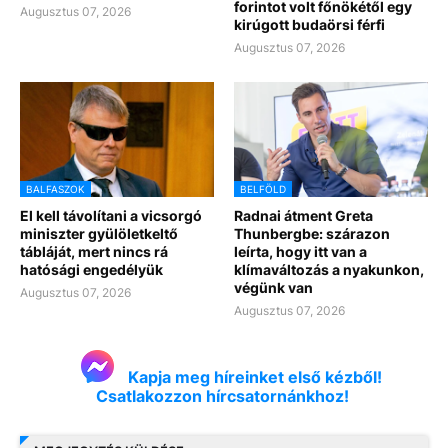
forintot volt főnökétől egy
Augusztus 07, 2026
kirúgott budaörsi férfi
Augusztus 07, 2026
BALFASZOK
BELFÖLD
El kell távolítani a vicsorgó
Radnai átment Greta
miniszter gyülöletkeltő
Thunbergbe: szárazon
tábláját, mert nincs rá
leírta, hogy itt van a
hatósági engedélyük
klímaváltozás a nyakunkon,
végünk van
Augusztus 07, 2026
Augusztus 07, 2026
Kapja meg híreinket első kézből!
Csatlakozzon hírcsatornánkhoz!