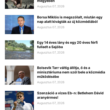
megyében
Augusztus 07, 2026
Borsa Miklós is megszólalt, miután egy
nap alatt kivágták az új közmédiából
Augusztus 07, 2026
Egy 14 éves lány és egy 20 éves férfi
fulladt a Sajóba
Augusztus 07, 2026
Bolsevik Tarr váltig állítja, ő és a
minisztériuma nem szól bele a közmédia
működésébe
Augusztus 07, 2026
Szenzáció a vizes Eb-n: Betlehem Dávid
aranyérmes!
Augusztus 07, 2026