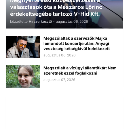
Megnyerte első közbeszerzését a
választások óta a Mészáros Lőrinc
érdekeltségébe tartozó V-Híd Kft.
közzétette
Hírszerkesztő
-
augusztus 06, 2026
Megszólaltak a szervezők Majka
lemondott koncertje után: Anyagi
veszteség kétségkívül keletkezett
augusztus 06, 2026
Megszólalt a vízügyi államtitkár: Nem
szeretnék ezzel foglalkozni
augusztus 07, 2026