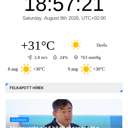
+31°C
Derűs
2.8 m/s
24%
763
mmHg
aug
+30°C
9 aug
+30°C
10 aug
FELKAPOTT HÍREK
GAZDASÁG