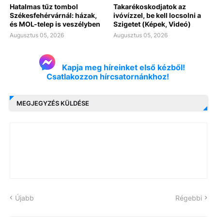
Hatalmas tűz tombol
Takarékoskodjatok az
Székesfehérvárnál: házak,
ivóvízzel, be kell locsolni a
és MOL-telep is veszélyben
Szigetet (Képek, Videó)
Augusztus 05, 2026
Augusztus 05, 2026
Kapja meg híreinket első kézből!
Csatlakozzon hírcsatornánkhoz!
MEGJEGYZÉS KÜLDÉSE
Újabb
Régebbi