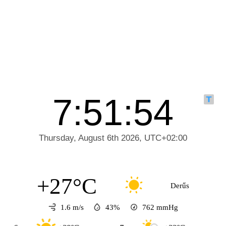
+27°C
Derűs
1.6 m/s
43%
762
mmHg