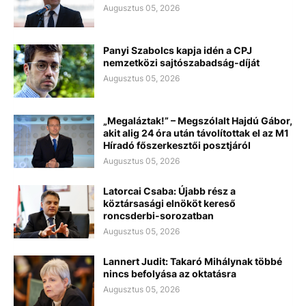
Augusztus 05, 2026
Panyi Szabolcs kapja idén a CPJ
nemzetközi sajtószabadság-díját
Augusztus 05, 2026
„Megaláztak!” – Megszólalt Hajdú Gábor,
akit alig 24 óra után távolítottak el az M1
Híradó főszerkesztői posztjáról
Augusztus 05, 2026
Latorcai Csaba: Újabb rész a
köztársasági elnököt kereső
roncsderbi-sorozatban
Augusztus 05, 2026
Lannert Judit: Takaró Mihálynak többé
nincs befolyása az oktatásra
Augusztus 05, 2026