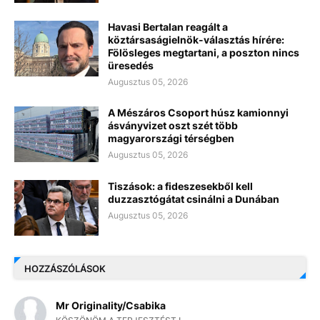
Havasi Bertalan reagált a
köztársaságielnök-választás hírére:
Fölösleges megtartani, a poszton nincs
üresedés
Augusztus 05, 2026
A Mészáros Csoport húsz kamionnyi
ásványvizet oszt szét több
magyarországi térségben
Augusztus 05, 2026
Tiszások: a fideszesekből kell
duzzasztógátat csinálni a Dunában
Augusztus 05, 2026
HOZZÁSZÓLÁSOK
Mr Originality/Csabika