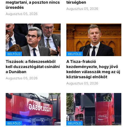
megtartani, a poszton nincs
térségben
üresedés
Augusztus 05, 2026
Augusztus 05, 2026
BELFÖLD
BELFÖLD
Tiszások: a fideszesekből
A Tisza-frakció
kell duzzasztógátat csinálni
kezdeményezte, hogy jövő
a Dunában
kedden válasszák meg az új
köztársasági elnököt
Augusztus 05, 2026
Augusztus 05, 2026
BELFÖLD
BELFÖLD