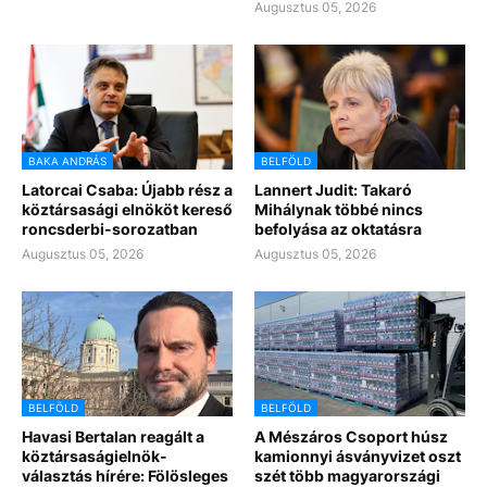
Augusztus 05, 2026
BAKA ANDRÁS
BELFÖLD
Latorcai Csaba: Újabb rész a
Lannert Judit: Takaró
köztársasági elnököt kereső
Mihálynak többé nincs
roncsderbi-sorozatban
befolyása az oktatásra
Augusztus 05, 2026
Augusztus 05, 2026
BELFÖLD
BELFÖLD
Havasi Bertalan reagált a
A Mészáros Csoport húsz
köztársaságielnök-
kamionnyi ásványvizet oszt
választás hírére: Fölösleges
szét több magyarországi