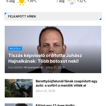
aug
+39°C
7 aug
+32°C
8 aug
FELKAPOTT HÍREK
BELFÖLD
Tiszás képviselő ordította Juhász
Hajnalkának: Több botoxot neki!
közzétette
Hírszerkesztő
-
július 21, 2026
Berettyóújfalunál fának csapódott egy
autó: a sofőrt a mentők vitték el
július 24, 2026
Eltűnt egy 12 éves kisfiú