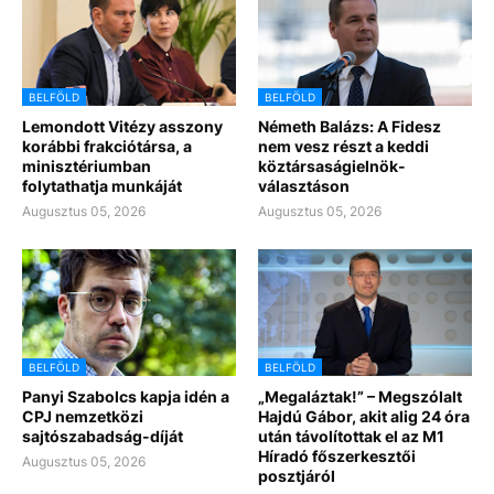
BELFÖLD
BELFÖLD
Lemondott Vitézy asszony
Németh Balázs: A Fidesz
korábbi frakciótársa, a
nem vesz részt a keddi
minisztériumban
köztársaságielnök-
folytathatja munkáját
választáson
Augusztus 05, 2026
Augusztus 05, 2026
BELFÖLD
BELFÖLD
Panyi Szabolcs kapja idén a
„Megaláztak!” – Megszólalt
CPJ nemzetközi
Hajdú Gábor, akit alig 24 óra
sajtószabadság-díját
után távolítottak el az M1
Híradó főszerkesztői
Augusztus 05, 2026
posztjáról