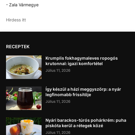
- Zala Vármegye
Hirdess itt
RECEPTEK
Krumplis fokhagymaleves ropogós
krutonnal: igazi komfortétel
Július 11, 2026
Így készül a házi meggyszörp: a nyár
legfinomabb frissítője
Július 11, 2026
Nyári barackos-túrós pohárkrém: puha
piskóta kerül a rétegek közé
Július 11, 2026