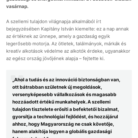
vasárnap.
A szellemi tulajdon világnapja alkalmából írt
bejegyzésében Kapitány István kiemelte: ez a nap annak
az értéknek az ünnepe, amely a gazdaság egyik
legerősebb motorja. Az ötletek, találmányok, márkák és
kreatív alkotások védelme az alkotók érdeke, ugyanakkor
az egész ország jövőjének alapja – fejtette ki.
„Ahol a tudás és az innováció biztonságban van,
ott bátrabban születnek új megoldások,
versenyképesebb vállalkozások és magasabb
hozzáadott értékű munkahelyek. A szellemi
tulajdon tisztelete erősíti a befektetői bizalmat,
gyorsítja a technológiai fejlődést, és hozzájárul
ahhoz, hogy Magyarország ne csak követője,
hanem alakítója legyen a globális gazdasági