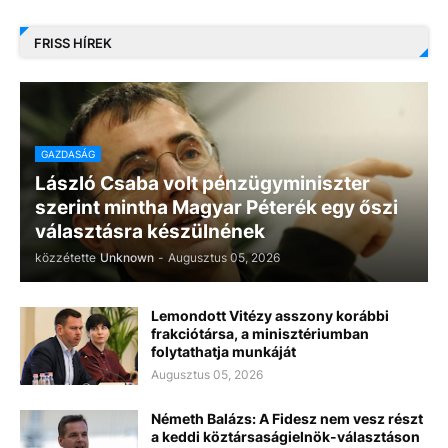
FRISS HÍREK
GAZDASÁG
László Csaba volt pénzügyminiszter
szerint mintha Magyar Péterék egy őszi
választásra készülnének
közzétette
Unknown
-
Augusztus 05, 2026
Lemondott Vitézy asszony korábbi
frakciótársa, a minisztériumban
folytathatja munkáját
Augusztus 05, 2026
Németh Balázs: A Fidesz nem vesz részt
a keddi köztársaságielnök-választáson