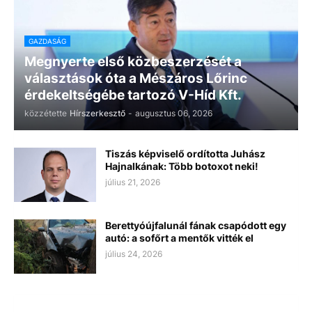
GAZDASÁG
Megnyerte első közbeszerzését a
választások óta a Mészáros Lőrinc
érdekeltségébe tartozó V-Híd Kft.
közzétette
Hírszerkesztő
-
augusztus 06, 2026
Tiszás képviselő ordította Juhász
Hajnalkának: Több botoxot neki!
július 21, 2026
Berettyóújfalunál fának csapódott egy
autó: a sofőrt a mentők vitték el
július 24, 2026