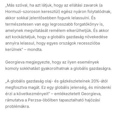
„Más szóval, ha azt látjuk, hogy az ellátási zavarok (a
Hormuzi-szoroson keresztül) egész nyáron folytatódnak,
akkor sokkal jelentősebben fogunk lelassulni. És
természetesen van egy legrosszabb forgatókönyv is,
amelynek megvitatását remélem elkerülhetjük. És akkor
azt kockáztatjuk, hogy a globális gazdaság növekedése
annyira lelassul, hogy egyes országok recesszióba
kerülnek” – mondta.
Georgieva megjegyezte, hogy az ilyen események
komoly sokkhatást gyakorolhatnak a globális gazdaságra.
„A globális gazdaság olaj- és gázkészleteinek 20%-ától
megfosztva magát. Ez egy globális jelenség, és mindenki
érzi a következményeit” – emlékeztetett Georgieva,
rámutatva a Perzsa-öbölben tapasztalható hajózási
problémákra.