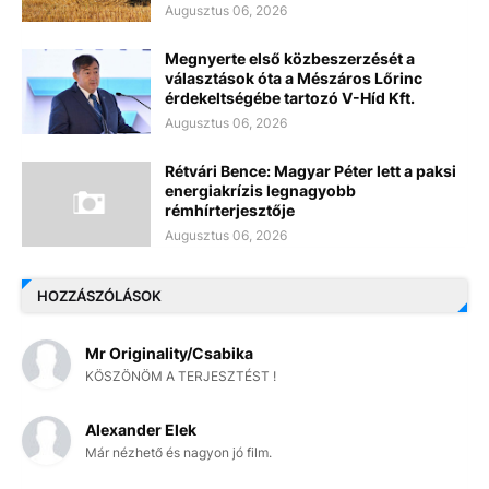
Augusztus 06, 2026
Megnyerte első közbeszerzését a
választások óta a Mészáros Lőrinc
érdekeltségébe tartozó V-Híd Kft.
Augusztus 06, 2026
Rétvári Bence: Magyar Péter lett a paksi
energiakrízis legnagyobb
rémhírterjesztője
Augusztus 06, 2026
HOZZÁSZÓLÁSOK
Mr Originality/Csabika
KÖSZÖNÖM A TERJESZTÉST !
Alexander Elek
Már nézhető és nagyon jó film.