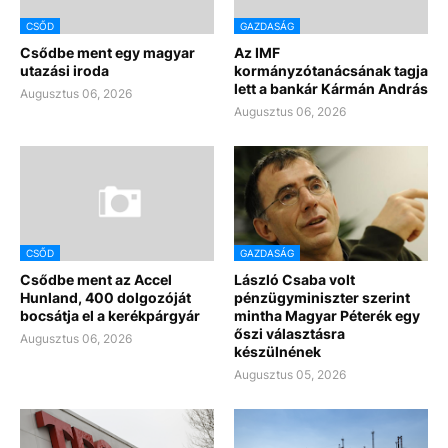
CSŐD
GAZDASÁG
Csődbe ment egy magyar
Az IMF
utazási iroda
kormányzótanácsának tagja
lett a bankár Kármán András
Augusztus 06, 2026
Augusztus 06, 2026
CSŐD
GAZDASÁG
Csődbe ment az Accel
László Csaba volt
Hunland, 400 dolgozóját
pénzügyminiszter szerint
bocsátja el a kerékpárgyár
mintha Magyar Péterék egy
őszi választásra
Augusztus 06, 2026
készülnének
Augusztus 05, 2026