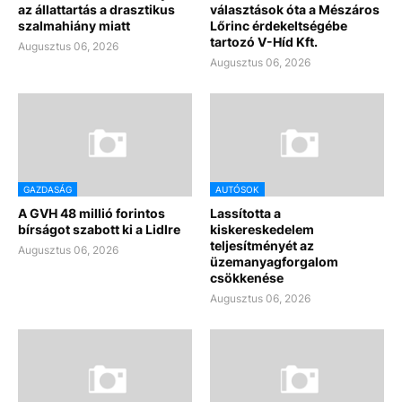
az állattartás a drasztikus
választások óta a Mészáros
szalmahiány miatt
Lőrinc érdekeltségébe
tartozó V-Híd Kft.
Augusztus 06, 2026
Augusztus 06, 2026
GAZDASÁG
AUTÓSOK
A GVH 48 millió forintos
Lassította a
bírságot szabott ki a Lidlre
kiskereskedelem
teljesítményét az
Augusztus 06, 2026
üzemanyagforgalom
csökkenése
Augusztus 06, 2026