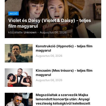
AKCIÓ
Violet és Daisy (Violet & Daisy) - teljes
film magyarul
közzétette
Unknown
-
Augusztus 06, 2026
Konstrukció (Hypnotic) - teljes film
magyarul
Augusztus 06, 2026
Kincseim (Mes trésors) - teljes film
magyarul
Augusztus 06, 2026
Megszólaltak a szervezők Majka
lemondott koncertje után: Anyagi
veszteség kétségkívül keletkezett