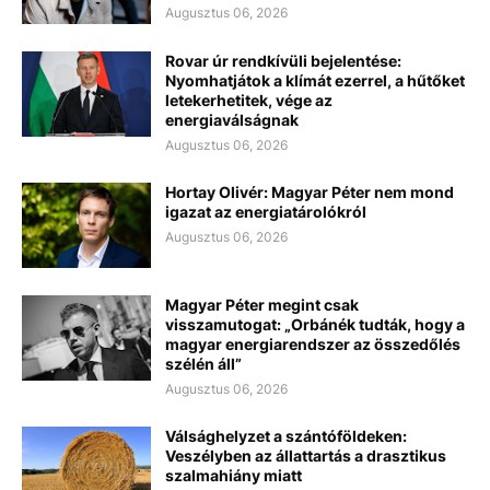
Augusztus 06, 2026
Rovar úr rendkívüli bejelentése:
Nyomhatjátok a klímát ezerrel, a hűtőket
letekerhetitek, vége az
energiaválságnak
Augusztus 06, 2026
Hortay Olivér: Magyar Péter nem mond
igazat az energiatárolókról
Augusztus 06, 2026
Magyar Péter megint csak
visszamutogat: „Orbánék tudták, hogy a
magyar energiarendszer az összedőlés
szélén áll”
Augusztus 06, 2026
Válsághelyzet a szántóföldeken:
Veszélyben az állattartás a drasztikus
szalmahiány miatt