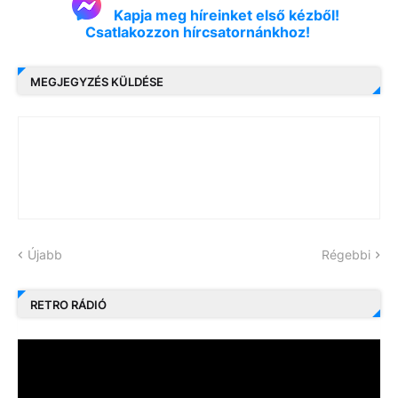
Kapja meg híreinket első kézből!
Csatlakozzon hírcsatornánkhoz!
MEGJEGYZÉS KÜLDÉSE
Újabb
Régebbi
RETRO RÁDIÓ