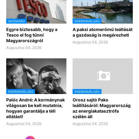
GAZDASÁG
ENERGIAVÁLSÁG
Egyre biztosabb, hogy a
A paksi atomerőmű leállását
Tesco el fog tűnni
a gazdaság is megérezheti
Magyarországról
Augusztus 04, 2026
Augusztus 04, 2026
ENERGIAVÁLSÁG
ENERGIAVÁLSÁG
Palóc André: A kormánynak
Orosz sajtó Paks
világosan be kell mutatnia,
leállításáról: Magyarország
hogyan garantálja a téli
az energiakatasztrófa
ellátást!
szélén áll
Augusztus 04, 2026
Augusztus 04, 2026