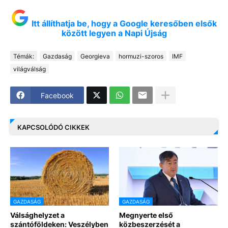
Itt állíthatja be, hogy a Google keresőben elsők
között legyen a Napi Újság
Témák:
Gazdaság
Georgieva
hormuzi-szoros
IMF
világválság
Facebook
KAPCSOLÓDÓ CIKKEK
GAZDASÁG
GAZDASÁG
Válsághelyzet a
Megnyerte első
szántóföldeken: Veszélyben
közbeszerzését a