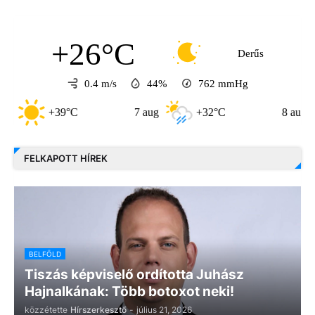
+26°C
Derűs
0.4 m/s
44%
762
mmHg
+39°C
7 aug
+32°C
8 aug
+
FELKAPOTT HÍREK
BELFÖLD
Tiszás képviselő ordította Juhász
Hajnalkának: Több botoxot neki!
közzétette
Hírszerkesztő
-
július 21, 2026