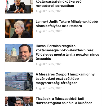
köztársasági elnököt kereső
roncsderbi-sorozatban
Augusztus 05, 2026
Lannert Judit: Takaró Mihálynak többé
nincs befolyása az oktatásra
Augusztus 05, 2026
Havasi Bertalan reagált a
köztársaságielnök-választás hírére:
Fölösleges megtartani, a poszton nincs
üresedés
Augusztus 05, 2026
A Mészáros Csoport húsz kamionnyi
ásványvizet oszt szét több
magyarországi térségben
Augusztus 05, 2026
Tiszások: a fideszesekből kell
duzzasztógátat csinálni a Dunában