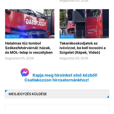
Augusztus 05, 2026
BELFÖLD
BELFÖLD
Hatalmas tűz tombol
Takarékoskodjatok az
Székesfehérvárnál: házak,
ivóvízzel, be kell locsolni a
és MOL-telep is veszélyben
Szigetet (Képek, Videó)
Augusztus 05, 2026
Augusztus 05, 2026
Kapja meg híreinket első kézből!
Csatlakozzon hírcsatornánkhoz!
MEGJEGYZÉS KÜLDÉSE