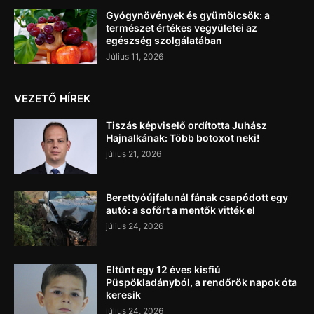
Gyógynövények és gyümölcsök: a
természet értékes vegyületei az
egészség szolgálatában
Július 11, 2026
VEZETŐ HÍREK
Tiszás képviselő ordította Juhász
Hajnalkának: Több botoxot neki!
július 21, 2026
Berettyóújfalunál fának csapódott egy
autó: a sofőrt a mentők vitték el
július 24, 2026
Eltűnt egy 12 éves kisfiú
Püspökladányból, a rendőrök napok óta
keresik
július 24, 2026