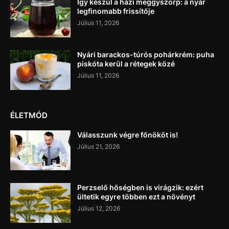
Így készül a házi meggyszörp: a nyár
legfinomabb frissítője
Július 11, 2026
Nyári barackos-túrós pohárkrém: puha
piskóta kerül a rétegek közé
Július 11, 2026
ÉLETMÓD
Válasszunk végre főnököt is!
Július 21, 2026
Perzselő hőségben is virágzik: ezért
ültetik egyre többen ezt a növényt
Július 12, 2026