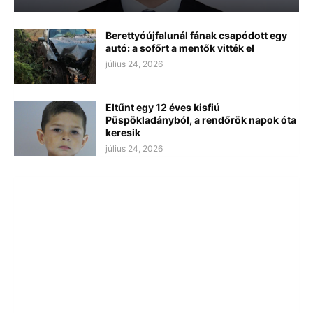
Berettyóújfalunál fának csapódott egy
autó: a sofőrt a mentők vitték el
július 24, 2026
Eltűnt egy 12 éves kisfiú
Püspökladányból, a rendőrök napok óta
keresik
július 24, 2026