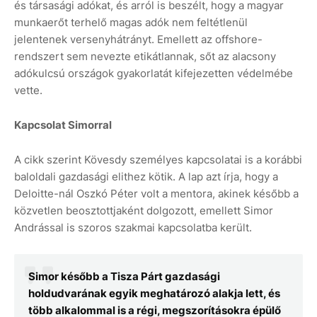
és társasági adókat, és arról is beszélt, hogy a magyar
munkaerőt terhelő magas adók nem feltétlenül
jelentenek versenyhátrányt. Emellett az offshore-
rendszert sem nevezte etikátlannak, sőt az alacsony
adókulcsú országok gyakorlatát kifejezetten védelmébe
vette.
Kapcsolat Simorral
A cikk szerint Kövesdy személyes kapcsolatai is a korábbi
baloldali gazdasági elithez kötik. A lap azt írja, hogy a
Deloitte-nál Oszkó Péter volt a mentora, akinek később a
közvetlen beosztottjaként dolgozott, emellett Simor
Andrással is szoros szakmai kapcsolatba került.
Simor később a Tisza Párt gazdasági
holdudvarának egyik meghatározó alakja lett, és
több alkalommal is a régi, megszorításokra épülő