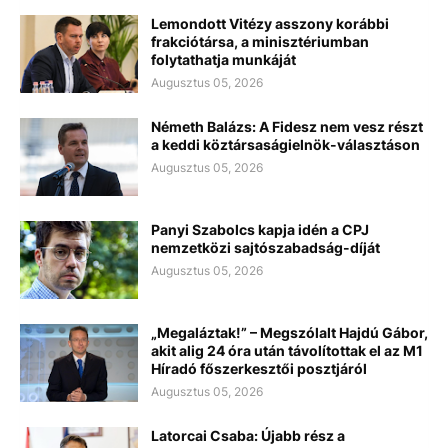
Lemondott Vitézy asszony korábbi
frakciótársa, a minisztériumban
folytathatja munkáját
Augusztus 05, 2026
Németh Balázs: A Fidesz nem vesz részt
a keddi köztársaságielnök-választáson
Augusztus 05, 2026
Panyi Szabolcs kapja idén a CPJ
nemzetközi sajtószabadság-díját
Augusztus 05, 2026
„Megaláztak!” – Megszólalt Hajdú Gábor,
akit alig 24 óra után távolítottak el az M1
Híradó főszerkesztői posztjáról
Augusztus 05, 2026
Latorcai Csaba: Újabb rész a