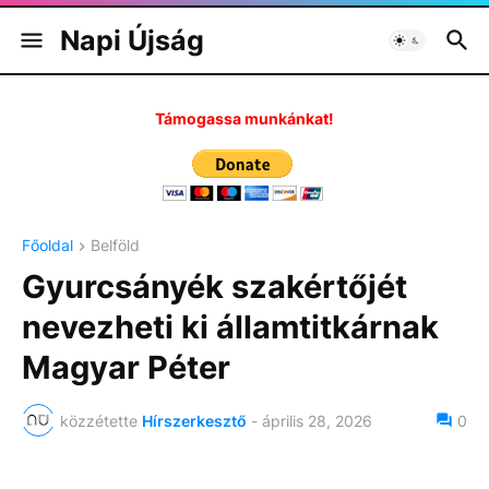
Napi Újság
Támogassa munkánkat!
Főoldal
Belföld
Gyurcsányék szakértőjét
nevezheti ki államtitkárnak
Magyar Péter
közzétette
Hírszerkesztő
-
április 28, 2026
0