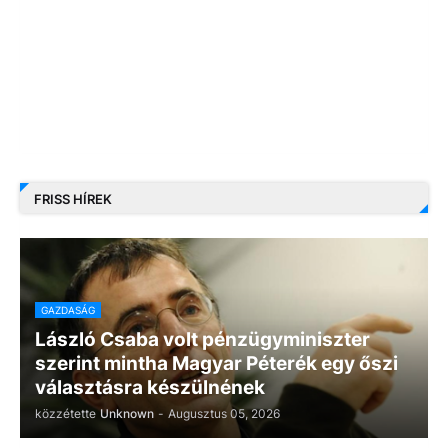
FRISS HÍREK
GAZDASÁG
László Csaba volt pénzügyminiszter
szerint mintha Magyar Péterék egy őszi
választásra készülnének
közzétette
Unknown
-
Augusztus 05, 2026