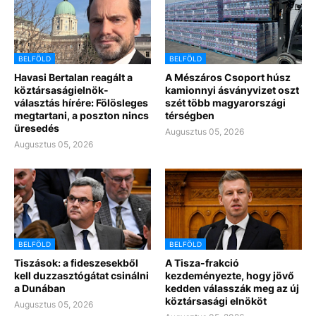
BELFÖLD
BELFÖLD
Havasi Bertalan reagált a
A Mészáros Csoport húsz
köztársaságielnök-
kamionnyi ásványvizet oszt
választás hírére: Fölösleges
szét több magyarországi
megtartani, a poszton nincs
térségben
üresedés
Augusztus 05, 2026
Augusztus 05, 2026
BELFÖLD
BELFÖLD
Tiszások: a fideszesekből
A Tisza-frakció
kell duzzasztógátat csinálni
kezdeményezte, hogy jövő
a Dunában
kedden válasszák meg az új
köztársasági elnököt
Augusztus 05, 2026