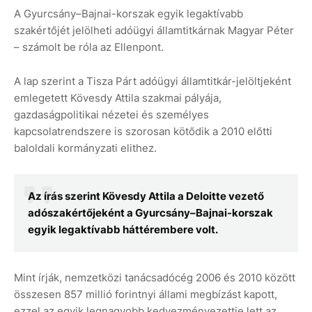
A Gyurcsány–Bajnai-korszak egyik legaktívabb
szakértőjét jelölheti adóügyi államtitkárnak Magyar Péter
– számolt be róla az Ellenpont.
A lap szerint a Tisza Párt adóügyi államtitkár-jelöltjeként
emlegetett Kövesdy Attila szakmai pályája,
gazdaságpolitikai nézetei és személyes
kapcsolatrendszere is szorosan kötődik a 2010 előtti
baloldali kormányzati elithez.
Az írás szerint Kövesdy Attila a Deloitte vezető
adószakértőjeként a Gyurcsány–Bajnai-korszak
egyik legaktívabb háttérembere volt.
Mint írják, nemzetközi tanácsadócég 2006 és 2010 között
összesen 857 millió forintnyi állami megbízást kapott,
ezzel az egyik legnagyobb kedvezményezettje lett az