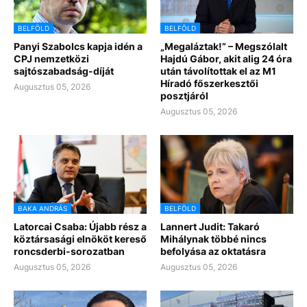
BELFÖLD
BELFÖLD
Panyi Szabolcs kapja idén a
„Megaláztak!” – Megszólalt
CPJ nemzetközi
Hajdú Gábor, akit alig 24 óra
sajtószabadság-díját
után távolítottak el az M1
Híradó főszerkesztői
Augusztus 05, 2026
posztjáról
Augusztus 05, 2026
BAKA ANDRÁS
BELFÖLD
Latorcai Csaba: Újabb rész a
Lannert Judit: Takaró
köztársasági elnököt kereső
Mihálynak többé nincs
roncsderbi-sorozatban
befolyása az oktatásra
Augusztus 05, 2026
Augusztus 05, 2026