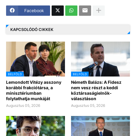
Facebook
KAPCSOLÓDÓ CIKKEK
BELFÖLD
BELFÖLD
Lemondott Vitézy asszony
Németh Balázs: A Fidesz
korábbi frakciótársa, a
nem vesz részt a keddi
minisztériumban
köztársaságielnök-
folytathatja munkáját
választáson
Augusztus 05, 2026
Augusztus 05, 2026