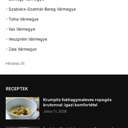
- Szabolcs-Szatmár-Bereg Vármegye
- Tolna Vármegye
- Vas Vármegye
- Veszprém Vármegye
- Zala Vármegye
Hirdess itt
RECEPTEK
Krumplis fokhagymaleves ropogós
krutonnal: igazi komfortétel
Július 11, 2026