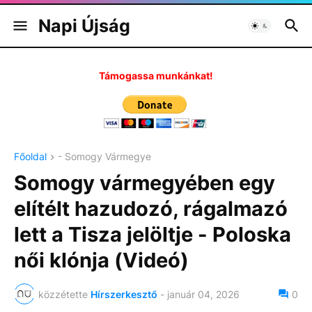
Napi Újság
Támogassa munkánkat!
Főoldal
- Somogy Vármegye
Somogy vármegyében egy
elítélt hazudozó, rágalmazó
lett a Tisza jelöltje - Poloska
női klónja (Videó)
közzétette
Hírszerkesztő
-
január 04, 2026
0