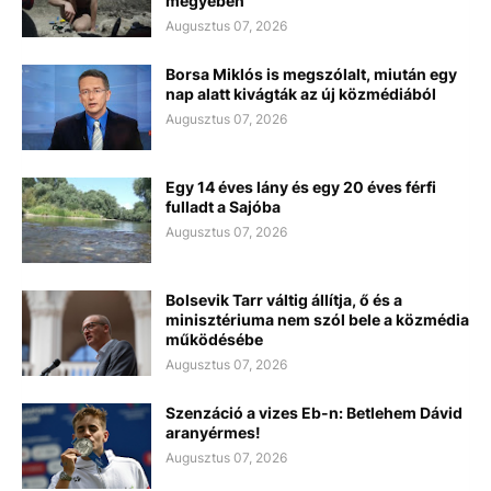
megyében
Augusztus 07, 2026
Borsa Miklós is megszólalt, miután egy
nap alatt kivágták az új közmédiából
Augusztus 07, 2026
Egy 14 éves lány és egy 20 éves férfi
fulladt a Sajóba
Augusztus 07, 2026
Bolsevik Tarr váltig állítja, ő és a
minisztériuma nem szól bele a közmédia
működésébe
Augusztus 07, 2026
Szenzáció a vizes Eb-n: Betlehem Dávid
aranyérmes!
Augusztus 07, 2026