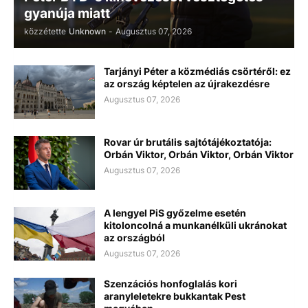
gyanúja miatt
közzétette
Unknown
-
Augusztus 07, 2026
Tarjányi Péter a közmédiás csörtéről: ez
az ország képtelen az újrakezdésre
Augusztus 07, 2026
Rovar úr brutális sajtótájékoztatója:
Orbán Viktor, Orbán Viktor, Orbán Viktor
Augusztus 07, 2026
A lengyel PiS győzelme esetén
kitoloncolná a munkanélküli ukránokat
az országból
Augusztus 07, 2026
Szenzációs honfoglalás kori
aranyleletekre bukkantak Pest