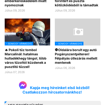
emberkereskedelem miatt
forintért és puszta
nyomoznak
kötözködésből is támadtak
Július 09, 2026
Július 09, 2026
- SOMOGY VÁRMEGYE
- SOMOGY VÁRMEGYE
🔥 Pokoli tűz tombol
🛑Oldalára borult egy autó
Marcalinál: hatalmas
Pogányszentpéteren!
hulladékhegy lángol, több
Félpályás útlezárás mellett
város tűzoltói küzdenek a
mentenek
pusztító tűzzel!
Július 06, 2026
Július 07, 2026
Kapja meg híreinket első kézből!
Csatlakozzon hírcsatornánkhoz!