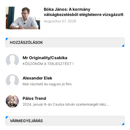
Bóka János: A kormány
válságkezelésből elégtelenre vizsgázott
Augusztus 07, 2026
HOZZÁSZÓLÁSOK
Mr Originality/Csabika
KÖSZÖNÖM A TERJESZTÉST !
Alexander Elek
Már nézhető és nagyon jó film.
Pálos Trend
2024. január 6-án Csurka István szellemiségét idéz...
VÁRMEGYEJÁRÁS