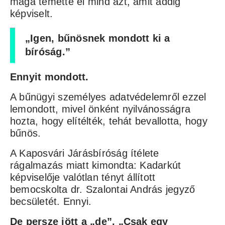
maga temette el mind azt, amit addig
képviselt.
„Igen, bűnösnek mondott ki a
bíróság.”
Ennyit mondott.
A bűnügyi személyes adatvédelemről ezzel
lemondott, mivel önként nyilvánosságra
hozta, hogy elítélték, tehát bevallotta, hogy
bűnös.
A Kaposvári Járásbíróság ítélete
rágalmazás miatt kimondta: Kadarkút
képviselője valótlan tényt állított
bemocskolta dr. Szalontai András jegyző
becsületét. Ennyi.
De persze jött a „de”. „Csak egy