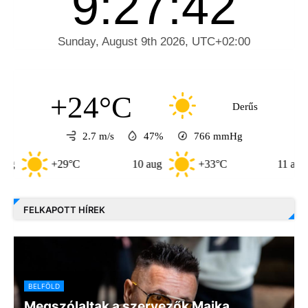
+24°C
Derűs
2.7 m/s
47%
766
mmHg
+29°C
10 aug
+33°C
11 aug
FELKAPOTT HÍREK
BELFÖLD
Megszólaltak a szervezők Majka