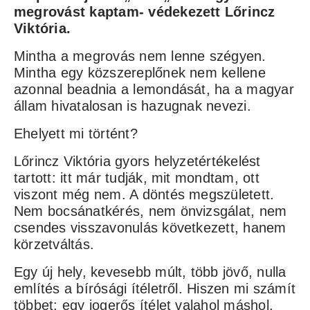
megrovást kaptam- védekezett Lőrincz
Viktória.
Mintha a megrovás nem lenne szégyen.
Mintha egy közszereplőnek nem kellene
azonnal beadnia a lemondását, ha a magyar
állam hivatalosan is hazugnak nevezi.
Ehelyett mi történt?
Lőrincz Viktória gyors helyzetértékelést
tartott: itt már tudják, mit mondtam, ott
viszont még nem. A döntés megszületett.
Nem bocsánatkérés, nem önvizsgálat, nem
csendes visszavonulás következett, hanem
körzetváltás.
Egy új hely, kevesebb múlt, több jövő, nulla
említés a bírósági ítéletről. Hiszen mi számít
többet: egy jogerős ítélet valahol máshol,