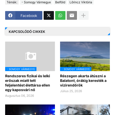
Témák:
- Somogy Vármegye
Belföld
Lőrincz Viktória
Facebook
KAPCSOLÓDÓ CIKKEK
- SOMOGY VÁRMEGYE
- SOMOGY VÁRMEGYE
Rendszeres fizikai és lelki
Részegen akarta átúszni a
erőszak miatt tett
Balatont, órákig keresték a
feljelentést élettársa ellen
vízirendőrök
egy kaposvári nő
Július 25, 2026
Augusztus 06, 2026