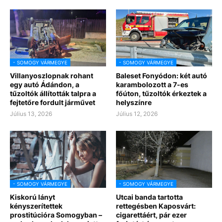
- SOMOGY VÁRMEGYE
- SOMOGY VÁRMEGYE
Villanyoszlopnak rohant
Baleset Fonyódon: két autó
egy autó Ádándon, a
karambolozott a 7-es
tűzoltók állították talpra a
főúton, tűzoltók érkeztek a
fejtetőre fordult járművet
helyszínre
Július 13, 2026
Július 12, 2026
- SOMOGY VÁRMEGYE
- SOMOGY VÁRMEGYE
Kiskorú lányt
Utcai banda tartotta
kényszerítettek
rettegésben Kaposvárt:
prostitúcióra Somogyban –
cigarettáért, pár ezer