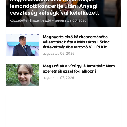
lemondott koncertje után: Anyagi
veszteség kétségkívül keletkezett
közzétette
Hírszerkesztő
-
augusztus 06, 2026
Megnyerte első közbeszerzését a
választások óta a Mészáros Lőrinc
érdekeltségébe tartozó V-Híd Kft.
augusztus 06, 2026
Megszólalt a vízügyi államtitkár: Nem
szeretnék ezzel foglalkozni
augusztus 07, 2026