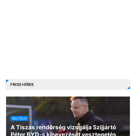
FRISS HÍREK
BELFÖLD
A Tiszás rendőrség vizsgálja Szijjártó
Péter BYD-s kinevezését vesztegetés