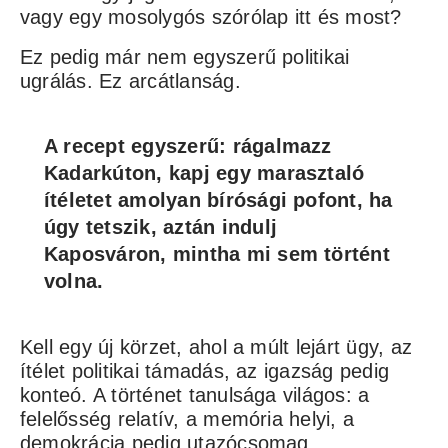
vagy egy mosolygós szórólap itt és most?
Ez pedig már nem egyszerű politikai
ugrálás. Ez arcátlanság.
A recept egyszerű: rágalmazz
Kadarkúton, kapj egy marasztaló
ítéletet amolyan bírósági pofont, ha
úgy tetszik, aztán indulj
Kaposváron, mintha mi sem történt
volna.
Kell egy új körzet, ahol a múlt lejárt ügy, az
ítélet politikai támadás, az igazság pedig
konteó. A történet tanulsága világos: a
felelősség relatív, a memória helyi, a
demokrácia pedig utazócsomag.