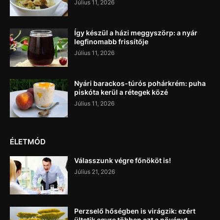
Július 11, 2026
Így készül a házi meggyszörp: a nyár
legfinomabb frissítője
Július 11, 2026
Nyári barackos-túrós pohárkrém: puha
piskóta kerül a rétegek közé
Július 11, 2026
ÉLETMÓD
Válasszunk végre főnököt is!
Július 21, 2026
Perzselő hőségben is virágzik: ezért
ültetik egyre többen ezt a növényt