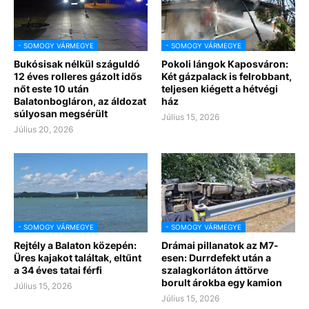
- SOMOGY VÁRMEGYE
- SOMOGY VÁRMEGYE
Bukósisak nélkül száguldó
Pokoli lángok Kaposváron:
12 éves rolleres gázolt idős
Két gázpalack is felrobbant,
nőt este 10 után
teljesen kiégett a hétvégi
Balatonbogláron, az áldozat
ház
súlyosan megsérült
Július 15, 2026
Július 20, 2026
- SOMOGY VÁRMEGYE
- SOMOGY VÁRMEGYE
Rejtély a Balaton közepén:
Drámai pillanatok az M7-
Üres kajakot találtak, eltűnt
esen: Durrdefekt után a
a 34 éves tatai férfi
szalagkorláton áttörve
borult árokba egy kamion
Július 15, 2026
Július 15, 2026