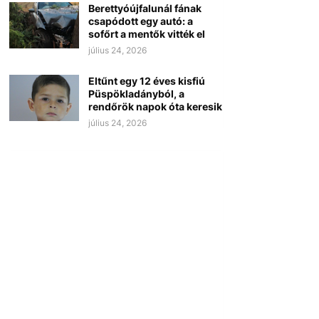
Berettyóújfalunál fának
csapódott egy autó: a
sofőrt a mentők vitték el
július 24, 2026
Eltűnt egy 12 éves kisfiú
Püspökladányból, a
rendőrök napok óta keresik
július 24, 2026