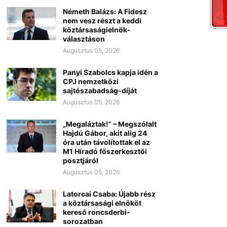
Németh Balázs: A Fidesz
nem vesz részt a keddi
köztársaságielnök-
választáson
Augusztus 05, 2026
Panyi Szabolcs kapja idén a
CPJ nemzetközi
sajtószabadság-díját
Augusztus 05, 2026
„Megaláztak!” – Megszólalt
Hajdú Gábor, akit alig 24
óra után távolítottak el az
M1 Híradó főszerkesztői
posztjáról
Augusztus 05, 2026
Latorcai Csaba: Újabb rész
a köztársasági elnököt
kereső roncsderbi-
sorozatban