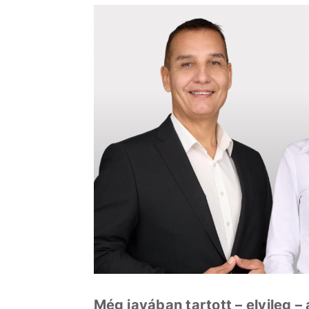
Még javában tartott – elvileg –