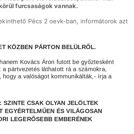
a körül furcsaságok vannak.
tekinthető Pécs 2 oevk-ban, informátorok azt
6 a
T KÖZBEN PÁRTON BELÜLRŐL.
 hanem Kovács Áron futott be győztesként
 a pártvezetés láthatott rá a számokra,
, hogy a valóságot kommunikálták,- írja a
 SZINTE CSAK OLYAN JELÖLTEK
TT EGYÉRTELMŰEN ÉS VILÁGOSAN
ORI LEGERŐSEBB EMBERÉNEK