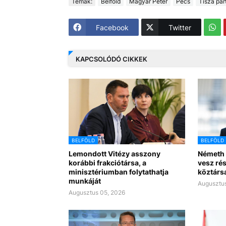
Témák:
Belföld
Magyar Péter
Pécs
Tisza pár
Facebook
Twitter
KAPCSOLÓDÓ CIKKEK
BELFÖLD
BELFÖLD
Lemondott Vitézy asszony
Németh 
korábbi frakciótársa, a
vesz rés
minisztériumban folytathatja
köztárs
munkáját
Augusztus
Augusztus 05, 2026