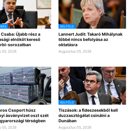
DRÁS
BELFÖLD
 Csaba: Újabb rész a
Lannert Judit: Takaró Mihálynak
asági elnököt kereső
többé nincs befolyása az
rbi-sorozatban
oktatásra
 05, 2026
Augusztus 05, 2026
BELFÖLD
ros Csoport húsz
Tiszások: a fideszesekből kell
yi ásványvizet oszt szét
duzzasztógátat csinálni a
gyarországi térségben
Dunában
 05, 2026
Augusztus 05, 2026