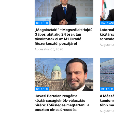
BELFÖLD
BAKA AN
„Megaláztak!” – Megszólalt Hajdú
Latorcai
Gábor, akit alig 24 óra után
köztárs
távolítottak el az M1 Híradó
roncsde
főszerkesztői posztjáról
Augusztus
Augusztus 05, 2026
BELFÖLD
BELFÖLD
Havasi Bertalan reagált a
A Mészá
köztársaságielnök-választás
kamionn
hírére: Fölösleges megtartani, a
több ma
poszton nincs üresedés
Augusztus