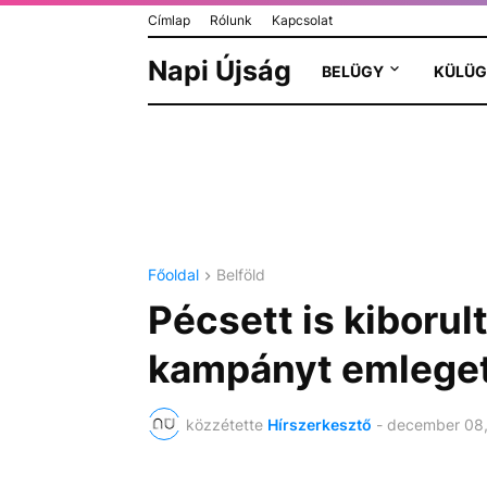
Címlap
Rólunk
Kapcsolat
Napi Újság
BELÜGY
KÜLÜG
Főoldal
Belföld
Pécsett is kiborul
kampányt emleget a
közzétette
Hírszerkesztő
-
december 08,