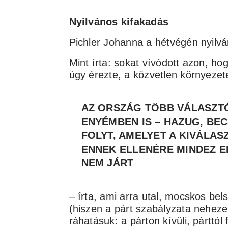
Nyilvános kifakadás
Pichler Johanna a hétvégén nyilvá
Mint írta: sokat vívódott azon, ho
úgy érezte, a közvetlen környezetén
AZ ORSZÁG TÖBB VÁLASZT
ENYÉMBEN IS – HAZUG, BE
FOLYT, AMELYET A KIVÁLASZ
ENNEK ELLENÉRE MINDEZ 
NEM JÁRT
– írta, ami arra utal, mocskos bels
(hiszen a párt szabályzata nehezen
ráhatásuk: a párton kívüli, párttó