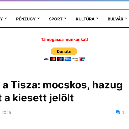
Y
PÉNZÜGY
SPORT
KULTÚRA
BULVÁR
Támogassa munkánkat!
t a Tisza: mocskos, hazug
 kiesett jelölt
 2025
0