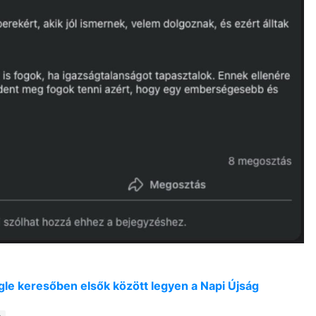
oogle keresőben elsők között legyen a Napi Újság