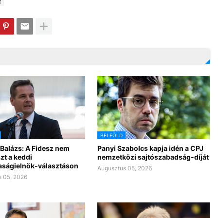
t
BELFÖLD
Balázs: A Fidesz nem
Panyi Szabolcs kapja idén a CPJ
zt a keddi
nemzetközi sajtószabadság-díját
aságielnök-választáson
Augusztus 05, 2026
 05, 2026