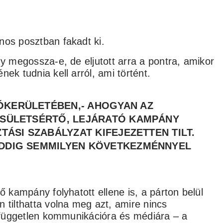
nos posztban fakadt ki.
gy megossza-e, de eljutott arra a pontra, amikor
ek tudnia kell arról, ami történt.
ÓKERÜLETÉBEN,- AHOGYAN AZ
CSÜLETSÉRTŐ, LEJÁRATÓ KAMPÁNY
TÁSI SZABÁLYZAT KIFEJEZETTEN TILT.
EDDIG SEMMILYEN KÖVETKEZMÉNNYEL
ő kampány folyhatott ellene is, a párton belül
 tilthatta volna meg azt, amire nincs
l független kommunikációra és médiára – a