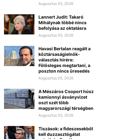
Augusztus 05, 2026
Lannert Judit: Takaró
Mihálynak többé nincs
befolyása az oktatásra
Augusztus 05, 2026
Havasi Bertalan reagált a
köztársaságielnök-
választás hírére:
Fölösleges megtartani, a
poszton nincs üresedés
Augusztus 05, 2026
A Mészáros Csoport húsz
kamionnyi ásványvizet
oszt szét több
magyarországi térségben
Augusztus 05, 2026
Tiszások: a fideszesekből
kell duzzasztógátat