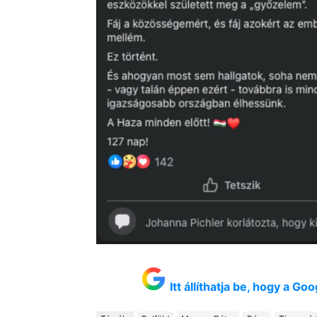
Itt állíthatja be, hogy a G