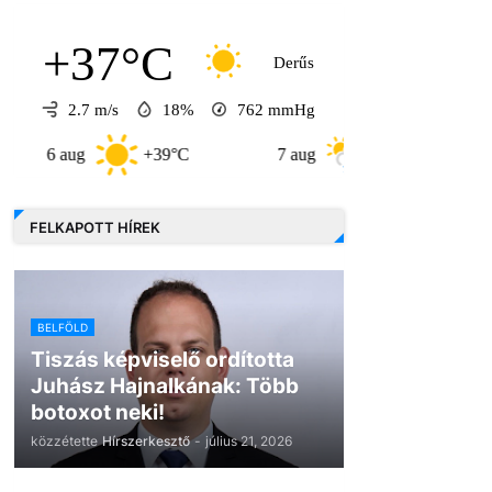
+37°C
Derűs
2.7 m/s
18%
762
mmHg
ug
+39°C
7 aug
+32°C
8 aug
FELKAPOTT HÍREK
BELFÖLD
Tiszás képviselő ordította
Juhász Hajnalkának: Több
botoxot neki!
közzétette
Hírszerkesztő
-
július 21, 2026