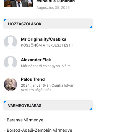
csinálni a Dunában
Augusztus 05, 2026
HOZZÁSZÓLÁSOK
Mr Originality/Csabika
KÖSZÖNÖM A TERJESZTÉST !
Alexander Elek
Már nézhető és nagyon jó film.
Pálos Trend
2024. január 6-án Csurka István
szellemiségét idéz...
VÁRMEGYEJÁRÁS
- Baranya Vármegye
- Borsod-Abaúj-Zemplén Vármegye