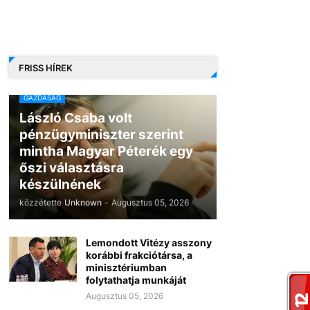
FRISS HÍREK
GAZDASÁG
László Csaba volt
pénzügyminiszter szerint
mintha Magyar Péterék egy
őszi választásra
készülnének
közzétette
Unknown
-
Augusztus 05, 2026
Lemondott Vitézy asszony
korábbi frakciótársa, a
minisztériumban
folytathatja munkáját
Augusztus 05, 2026