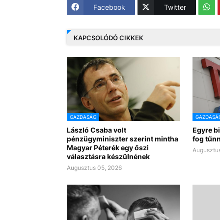
Facebook
Twitter
KAPCSOLÓDÓ CIKKEK
GAZDASÁG
GAZDASÁ
László Csaba volt
Egyre bi
pénzügyminiszter szerint mintha
fog tűn
Magyar Péterék egy őszi
Augusztus
választásra készülnének
Augusztus 05, 2026