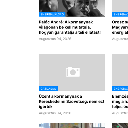
ENERGIAVÁLSÁG
ENERGIAV
Palóc André: A kormánynak
Orosz sa
világosan be kell mutatnia,
Magyaro
hogyan garantálja a téli ellátást!
energiak
Augusztus 04, 2026
Augusztus
GAZDASÁG
ENERGIAV
Üzent a kormánynak a
Elemzés
Kereskedelmi Szövetség: nem ezt
meg a h
ígérték
teljes ö
Augusztus 04, 2026
Augusztus