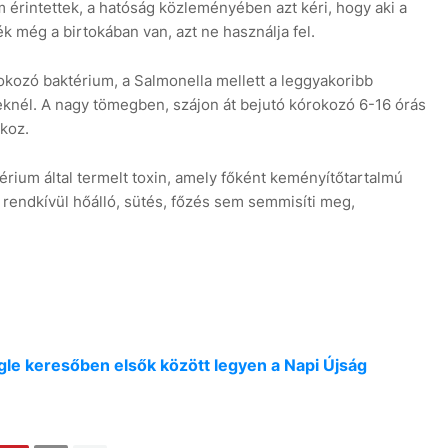
 érintettek, a hatóság közleményében azt kéri, hogy aki a
k még a birtokában van, azt ne használja fel.
okozó baktérium, a Salmonella mellett a leggyakoribb
nél. A nagy tömegben, szájon át bejutó kórokozó 6-16 órás
koz.
térium által termelt toxin, amely főként keményítőtartalmú
, rendkívül hőálló, sütés, főzés sem semmisíti meg,
oogle keresőben elsők között legyen a Napi Újság