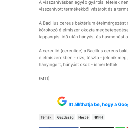
A visszahívásban egyéb gyártási tételek nem
visszahívott termékekből vásárolt és a termé
A Bacillus cereus baktérium ételmérgezést 
kórokozó élelmiszer okozta megbetegedések
lappangási idő után hányást és hasmenést o
A cereulid (cereulide) a Bacillus cereus bak
élelmiszerekben - rizs, tészta - jelenik meg
hányingert, hányást okoz - ismertették.
(MTI)
Itt állíthatja be, hogy a G
Témák:
Gazdaság
Nestlé
NKFH