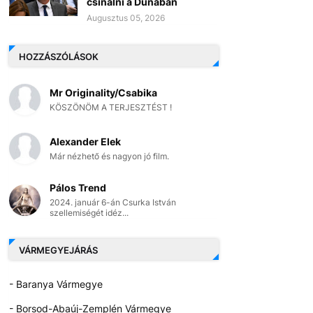
csinálni a Dunában
Augusztus 05, 2026
HOZZÁSZÓLÁSOK
Mr Originality/Csabika
KÖSZÖNÖM A TERJESZTÉST !
Alexander Elek
Már nézhető és nagyon jó film.
Pálos Trend
2024. január 6-án Csurka István
szellemiségét idéz...
VÁRMEGYEJÁRÁS
- Baranya Vármegye
- Borsod-Abaúj-Zemplén Vármegye