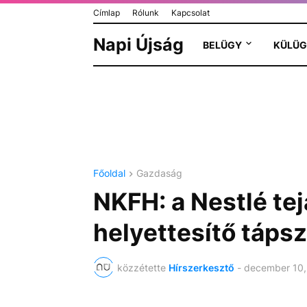
Címlap
Rólunk
Kapcsolat
Napi Újság
BELÜGY
KÜLÜG
Főoldal
Gazdaság
NKFH: a Nestlé tej
helyettesítő tápsz
közzétette
Hírszerkesztő
-
december 10,