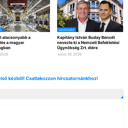
G
GAZDASÁG
ál alacsonyabb a
Kapitány István Buday Bencét
és a magyar
nevezte ki a Nemzeti Befektetési
ágban
Ügynökség Zrt. élére
 2026
Július 28, 2026
első kézből! Csatlakozzon hírcsatornánkhoz!