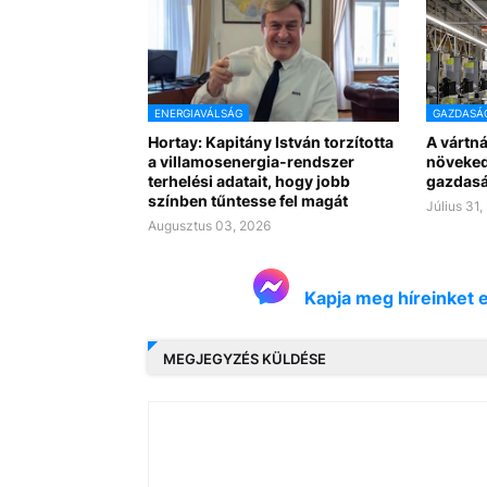
ENERGIAVÁLSÁG
GAZDASÁ
Hortay: Kapitány István torzította
A vártn
a villamosenergia-rendszer
növeked
terhelési adatait, hogy jobb
gazdas
színben tűntesse fel magát
Július 31,
Augusztus 03, 2026
Kapja meg híreinket 
MEGJEGYZÉS KÜLDÉSE