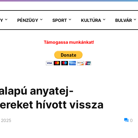
Y
PÉNZÜGY
SPORT
KULTÚRA
BULVÁR
Támogassa munkánkat!
alapú anyatej-
ereket hívott vissza
 2025
0