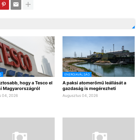
G
ENERGIAVÁLSÁG
ztosabb, hogy a Tesco el
A paksi atomerőmű leállását a
ni Magyarországról
gazdaság is megérezheti
 04, 2026
Augusztus 04, 2026