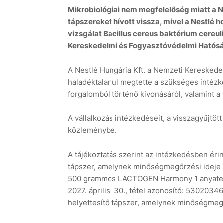
Mikrobiológiai nem megfelelőség miatt a Ne
tápszereket hívott vissza, mivel a Nestlé
vizsgálat Bacillus cereus baktérium cereuli
Kereskedelmi és Fogyasztóvédelmi Hatósá
A Nestlé Hungária Kft. a Nemzeti Keresked
haladéktalanul megtette a szükséges intézk
forgalomból történő kivonásáról, valamint a 
A vállalkozás intézkedéseit, a visszagyűjtöt
közleménybe.
A tájékoztatás szerint az intézkedésben ér
tápszer, amelynek minőségmegőrzési ideje 20
500 grammos LACTOGEN Harmony 1 anyatej-h
2027. április. 30., tétel azonosító: 5302
helyettesítő tápszer, amelynek minőségmegőr