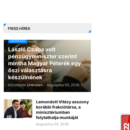
FRISS HÍREK
GAZDASÁG
László Csaba volt
pénzügyminiszter szerint
mintha Magyar Péterék egy
őszi választásra
készülnének
közzétette
Unknown
-
Augusztus 05, 2026
Lemondott Vitézy asszony
korábbi frakciótársa, a
minisztériumban
folytathatja munkáját
Augusztus 05, 2026