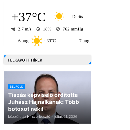
+37°C
Derűs
2.7 m/s
18%
762
mmHg
6 aug
+39°C
7 aug
+32°C
8 au
FELKAPOTT HÍREK
BELFÖLD
Tiszás képviselő ordította
Juhász Hajnalkának: Több
botoxot neki!
közzétette
Hírszerkesztő
-
július 21, 2026