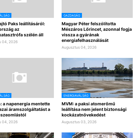
ÁLSÁG
GAZDASÁG
jtó Paks leállításáról:
Magyar Péter felszólította
rszág az
Mészáros Lőrincet, azonnal fogja
atasztrófa szélén áll
vissza a gyárának
energiafelhasználását
 04, 2026
Augusztus 04, 2026
ÁLSÁG
ENERGIAVÁLSÁG
: a napenergia mentette
MVM: a paksi atomerőmű
azai áramszolgáltatást a
leállítása nem jelent biztonsági
sszeomlástól
kockázatnövekedést
 04, 2026
Augusztus 03, 2026