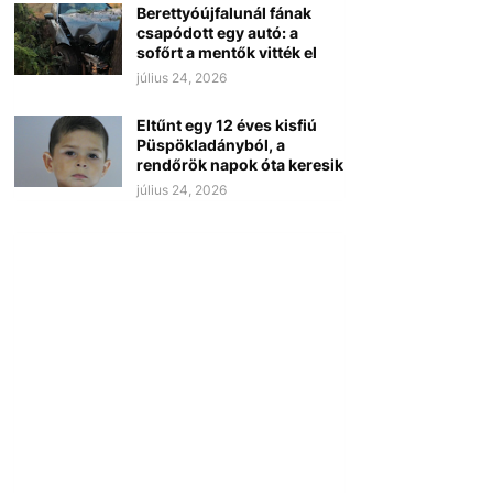
Berettyóújfalunál fának
csapódott egy autó: a
sofőrt a mentők vitték el
július 24, 2026
Eltűnt egy 12 éves kisfiú
Püspökladányból, a
rendőrök napok óta keresik
július 24, 2026