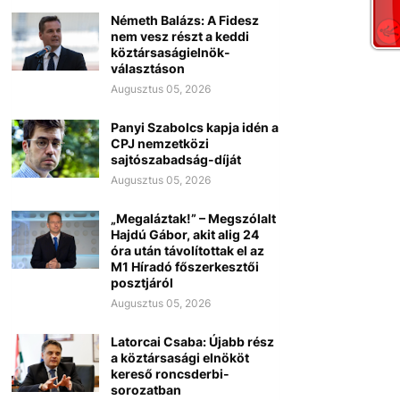
Németh Balázs: A Fidesz
nem vesz részt a keddi
köztársaságielnök-
választáson
Augusztus 05, 2026
Panyi Szabolcs kapja idén a
CPJ nemzetközi
sajtószabadság-díját
Augusztus 05, 2026
„Megaláztak!” – Megszólalt
Hajdú Gábor, akit alig 24
óra után távolítottak el az
M1 Híradó főszerkesztői
posztjáról
Augusztus 05, 2026
Latorcai Csaba: Újabb rész
a köztársasági elnököt
kereső roncsderbi-
sorozatban