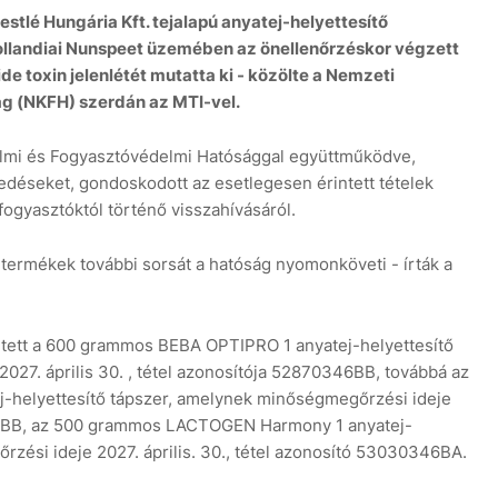
stlé Hungária Kft. tejalapú anyatej-helyettesítő
 hollandiai Nunspeet üzemében az önellenőrzéskor végzett
de toxin jelenlétét mutatta ki - közölte a Nemzeti
g (NKFH) szerdán az MTI-vel.
elmi és Fogyasztóvédelmi Hatósággal együttműködve,
edéseket, gondoskodott az esetlegesen érintett tételek
fogyasztóktól történő visszahívásáról.
t termékek további sorsát a hatóság nyomonköveti - írták a
intett a 600 grammos BEBA OPTIPRO 1 anyatej-helyettesítő
27. április 30. , tétel azonosítója 52870346BB, továbbá az
elyettesítő tápszer, amelynek minőségmegőrzési ideje
0346BB, az 500 grammos LACTOGEN Harmony 1 anyatej-
zési ideje 2027. április. 30., tétel azonosító 53030346BA.