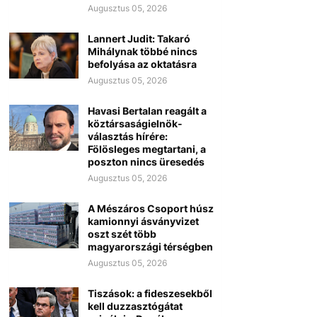
Augusztus 05, 2026
Lannert Judit: Takaró
Mihálynak többé nincs
befolyása az oktatásra
Augusztus 05, 2026
Havasi Bertalan reagált a
köztársaságielnök-
választás hírére:
Fölösleges megtartani, a
poszton nincs üresedés
Augusztus 05, 2026
A Mészáros Csoport húsz
kamionnyi ásványvizet
oszt szét több
magyarországi térségben
Augusztus 05, 2026
Tiszások: a fideszesekből
kell duzzasztógátat