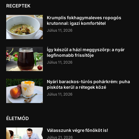
RECEPTEK
Krumplis fokhagymaleves ropogós
krutonnal: igazi komfortétel
Július 11, 2026
Így készül a házi meggyszörp: a nyár
legfinomabb frissítője
Július 11, 2026
Nyári barackos-túrós pohárkrém: puha
piskóta kerül a rétegek közé
Július 11, 2026
ÉLETMÓD
Válasszunk végre főnököt is!
Július 21, 2026