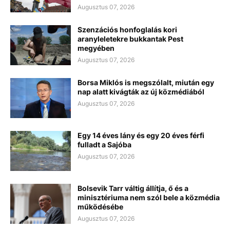
Augusztus 07, 2026
Szenzációs honfoglalás kori
aranyleletekre bukkantak Pest
megyében
Augusztus 07, 2026
Borsa Miklós is megszólalt, miután egy
nap alatt kivágták az új közmédiából
Augusztus 07, 2026
Egy 14 éves lány és egy 20 éves férfi
fulladt a Sajóba
Augusztus 07, 2026
Bolsevik Tarr váltig állítja, ő és a
minisztériuma nem szól bele a közmédia
működésébe
Augusztus 07, 2026