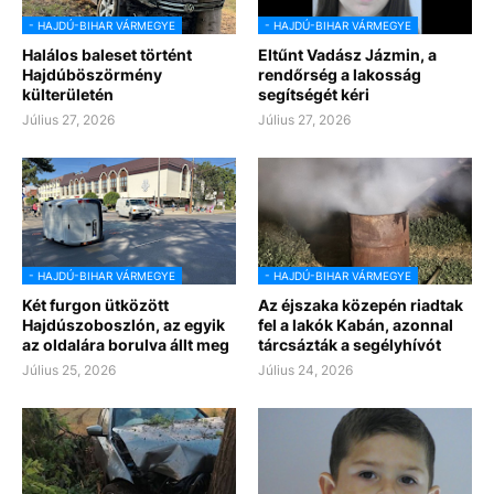
- HAJDÚ-BIHAR VÁRMEGYE
- HAJDÚ-BIHAR VÁRMEGYE
Halálos baleset történt
Eltűnt Vadász Jázmin, a
Hajdúböszörmény
rendőrség a lakosság
külterületén
segítségét kéri
Július 27, 2026
Július 27, 2026
- HAJDÚ-BIHAR VÁRMEGYE
- HAJDÚ-BIHAR VÁRMEGYE
Két furgon ütközött
Az éjszaka közepén riadtak
Hajdúszoboszlón, az egyik
fel a lakók Kabán, azonnal
az oldalára borulva állt meg
tárcsázták a segélyhívót
Július 25, 2026
Július 24, 2026