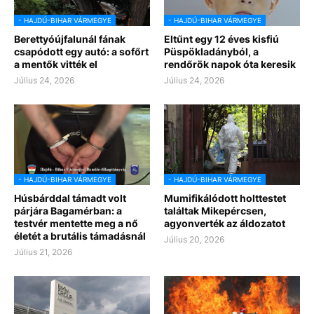
- HAJDÚ-BIHAR VÁRMEGYE
- HAJDÚ-BIHAR VÁRMEGYE
Berettyóújfalunál fának
Eltűnt egy 12 éves kisfiú
csapódott egy autó: a sofőrt
Püspökladányból, a
a mentők vitték el
rendőrök napok óta keresik
Július 24, 2026
Július 24, 2026
- HAJDÚ-BIHAR VÁRMEGYE
- HAJDÚ-BIHAR VÁRMEGYE
Húsbárddal támadt volt
Mumifikálódott holttestet
párjára Bagamérban: a
találtak Mikepércsen,
testvér mentette meg a nő
agyonverték az áldozatot
életét a brutális támadásnál
Július 20, 2026
Július 21, 2026