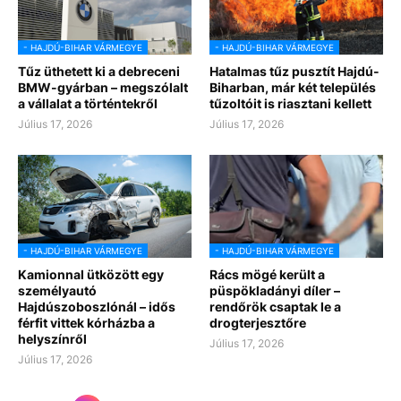
- HAJDÚ-BIHAR VÁRMEGYE
- HAJDÚ-BIHAR VÁRMEGYE
Tűz üthetett ki a debreceni
Hatalmas tűz pusztít Hajdú-
BMW-gyárban – megszólalt
Biharban, már két település
a vállalat a történtekről
tűzoltóit is riasztani kellett
Július 17, 2026
Július 17, 2026
- HAJDÚ-BIHAR VÁRMEGYE
- HAJDÚ-BIHAR VÁRMEGYE
Kamionnal ütközött egy
Rács mögé került a
személyautó
püspökladányi díler –
Hajdúszoboszlónál – idős
rendőrök csaptak le a
férfit vittek kórházba a
drogterjesztőre
helyszínről
Július 17, 2026
Július 17, 2026