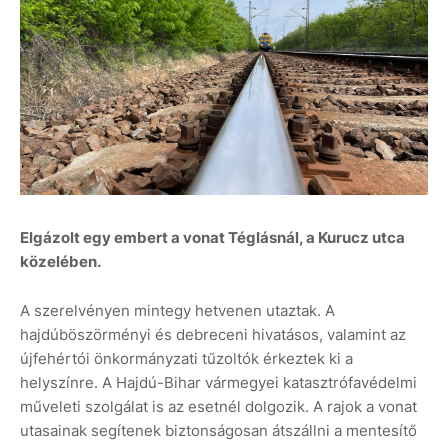
Elgázolt egy embert a vonat Téglásnál, a Kurucz utca
közelében.
A szerelvényen mintegy hetvenen utaztak. A
hajdúböszörményi és debreceni hivatásos, valamint az
újfehértói önkormányzati tűzoltók érkeztek ki a
helyszínre. A Hajdú-Bihar vármegyei katasztrófavédelmi
műveleti szolgálat is az esetnél dolgozik. A rajok a vonat
utasainak segítenek biztonságosan átszállni a mentesítő