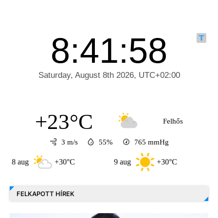
+23°C
Felhős
3 m/s
55%
765
mmHg
aug
+30°C
9 aug
+30°C
10 aug
FELKAPOTT HÍREK