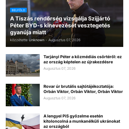
BELFÖLD
A Tiszás rendőrség vizsgálja Szijjártó
Péter BYD-s kinevezését vesztegetés
gyanúja miatt
közzétette
Unknown
-
Augusztus 07, 2026
Tarjányi Péter a közmédiás csörtéről: ez
az ország képtelen az újrakezdésre
Augusztus 07, 2026
Rovar úr brutális sajtótájékoztatója:
Orbán Viktor, Orbán Viktor, Orbán Viktor
Augusztus 07, 2026
A lengyel PiS győzelme esetén
kitoloncolná a munkanélküli ukránokat
az országból