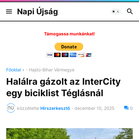
Napi Újság
Támogassa munkánkat!
Főoldal
- Hajdú-Bihar Vármegye
Halálra gázolt az InterCity
egy biciklist Téglásnál
közzétette
Hírszerkesztő
-
december 10, 2025
0