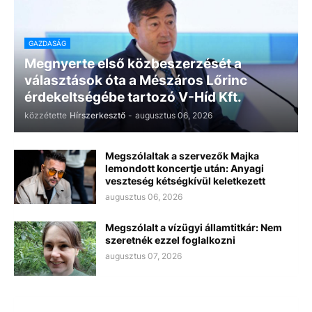
GAZDASÁG
Megnyerte első közbeszerzését a
választások óta a Mészáros Lőrinc
érdekeltségébe tartozó V-Híd Kft.
közzétette
Hírszerkesztő
-
augusztus 06, 2026
Megszólaltak a szervezők Majka
lemondott koncertje után: Anyagi
veszteség kétségkívül keletkezett
augusztus 06, 2026
Megszólalt a vízügyi államtitkár: Nem
szeretnék ezzel foglalkozni
augusztus 07, 2026