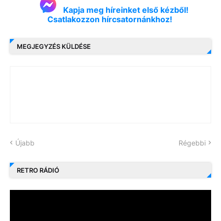
Kapja meg híreinket első kézből!
Csatlakozzon hírcsatornánkhoz!
MEGJEGYZÉS KÜLDÉSE
Újabb
Régebbi
RETRO RÁDIÓ