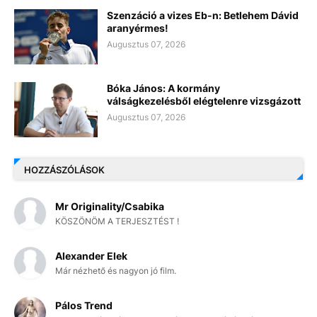
Szenzáció a vizes Eb-n: Betlehem Dávid
aranyérmes!
Augusztus 07, 2026
Bóka János: A kormány
válságkezelésből elégtelenre vizsgázott
Augusztus 07, 2026
HOZZÁSZÓLÁSOK
Mr Originality/Csabika
KÖSZÖNÖM A TERJESZTÉST !
Alexander Elek
Már nézhető és nagyon jó film.
Pálos Trend