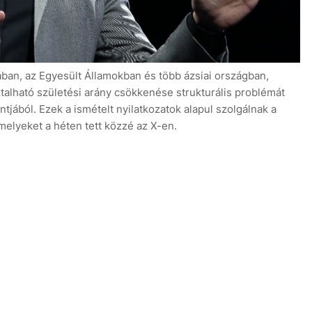
ában, az Egyesült Államokban és több ázsiai országban,
alható születési arány csökkenése strukturális problémát
ntjából. Ezek a ismételt nyilatkozatok alapul szolgálnak a
amelyeket a héten tett közzé az X-en.