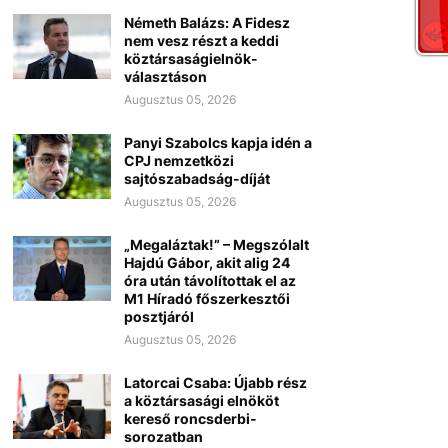
Németh Balázs: A Fidesz
nem vesz részt a keddi
köztársaságielnök-
választáson
Augusztus 05, 2026
Panyi Szabolcs kapja idén a
CPJ nemzetközi
sajtószabadság-díját
Augusztus 05, 2026
„Megaláztak!” – Megszólalt
Hajdú Gábor, akit alig 24
óra után távolítottak el az
M1 Híradó főszerkesztői
posztjáról
Augusztus 05, 2026
Latorcai Csaba: Újabb rész
a köztársasági elnököt
kereső roncsderbi-
sorozatban