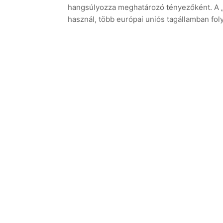
hangsúlyozza meghatározó tényezőként. A „
használ, több európai uniós tagállamban folyó 