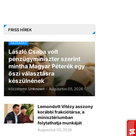
FRISS HÍREK
GAZDASÁG
László Csaba volt
pénzügyminiszter szerint
mintha Magyar Péterék egy
őszi választásra
készülnének
közzétette
Unknown
-
Augusztus 05, 2026
Lemondott Vitézy asszony
korábbi frakciótársa, a
minisztériumban
folytathatja munkáját
Augusztus 05, 2026