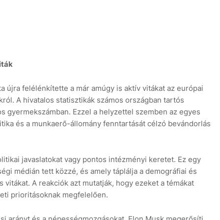
iták
 újra felélénkítette a már amúgy is aktív vitákat az európai
ól. A hivatalos statisztikák számos országban tartós
gos gyermekszámban. Ezzel a helyzettel szemben az egyes
litika és a munkaerő-állomány fenntartását célzó bevándorlás
itikai javaslatokat vagy pontos intézményi keretet. Ez egy
égi médián tett közzé, és amely táplálja a demográfiai és
 vitákat. A reakciók azt mutatják, hogy ezeket a témákat
eti prioritásoknak megfelelően.
tési arányt és a népességmozgásokat, Elon Musk megerősíti,