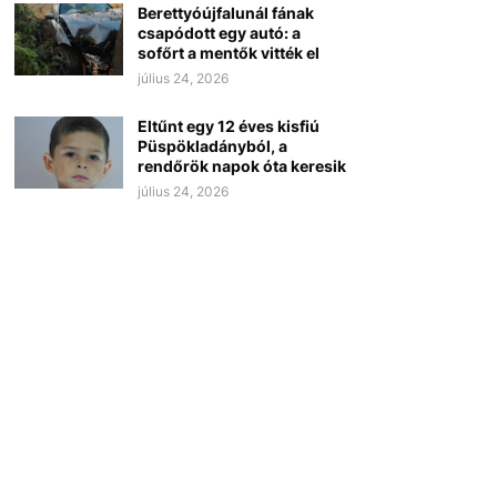
Berettyóújfalunál fának
csapódott egy autó: a
sofőrt a mentők vitték el
július 24, 2026
Eltűnt egy 12 éves kisfiú
Püspökladányból, a
rendőrök napok óta keresik
július 24, 2026