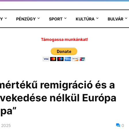
Y
PÉNZÜGY
SPORT
KULTÚRA
BULVÁR
Támogassa munkánkat!
értékű remigráció és a
övekedése nélkül Európa
ópa”
 2025
0