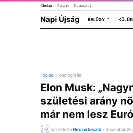
Címlap
Rólunk
Kapcsolat
Napi Újság
BELÜGY
KÜLÜG
Főoldal
demográfia
Elon Musk: „Nagym
születési arány n
már nem lesz Eur
közzétette
Hírszerkesztő
-
december 26,