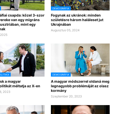
DEMOGRÁFIA
fiai csapda: közel 3-szor
Fogynak az ukránok: minden
yereke van egy migráns
születésre három haláleset jut
usztriában, mint egy
Ukrajnában
nak
Augusztus 05, 2024
, 2025
LITIKA
DEMOGRÁFIA
sk a magyar
A magyar módszerrel oldaná meg
litikát méltatja az X-en
legnagyobb problémáját az olasz
kormány
8, 2023
Szeptember 20, 2023