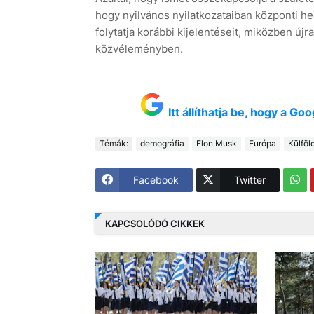
hogy nyilvános nyilatkozataiban központi he
folytatja korábbi kijelentéseit, miközben újr
közvéleményben.
Itt állíthatja be, hogy a G
Témák:
demográfia
Elon Musk
Európa
Külföl
Facebook
Twitter
KAPCSOLÓDÓ CIKKEK