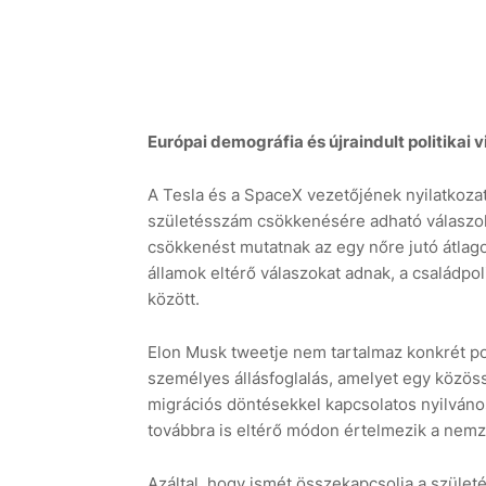
Európai demográfia és újraindult politikai v
A Tesla és a SpaceX vezetőjének nyilatkozata
születésszám csökkenésére adható válaszokr
csökkenést mutatnak az egy nőre jutó átla
államok eltérő válaszokat adnak, a családpo
között.
Elon Musk tweetje nem tartalmaz konkrét pol
személyes állásfoglalás, amelyet egy közöss
migrációs döntésekkel kapcsolatos nyilvános
továbbra is eltérő módon értelmezik a nemz
Azáltal, hogy ismét összekapcsolja a szüle