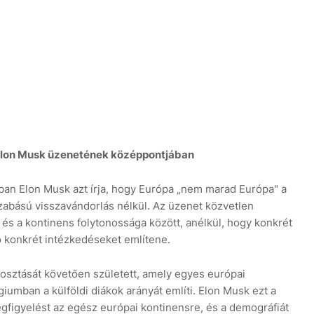
s Elon Musk üzenetének középpontjában
ában Elon Musk azt írja, hogy Európa „nem marad Európa" a
zabású visszavándorlás nélkül. Az üzenet közvetlen
 és a kontinens folytonossága között, anélkül, hogy konkrét
ó konkrét intézkedéseket említene.
gosztását követően született, amely egyes európai
umban a külföldi diákok arányát említi. Elon Musk ezt a
egfigyelést az egész európai kontinensre, és a demográfiát