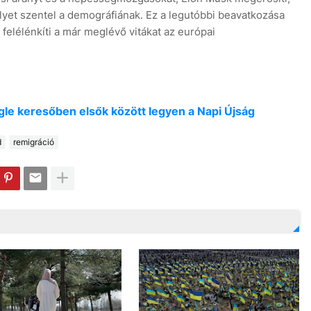
lyet szentel a demográfiának. Ez a legutóbbi beavatkozása
a felélénkíti a már meglévő vitákat az európai
oogle keresőben elsők között legyen a Napi Újság
d
remigráció