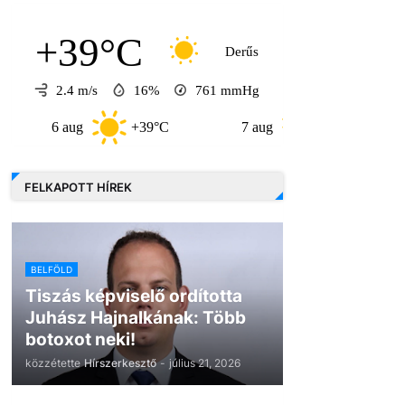
+39°C
Derűs
2.4 m/s
16%
761
mmHg
6 aug
+39°C
7 aug
+32°C
8 au
FELKAPOTT HÍREK
BELFÖLD
Tiszás képviselő ordította
Juhász Hajnalkának: Több
botoxot neki!
közzétette
Hírszerkesztő
-
július 21, 2026