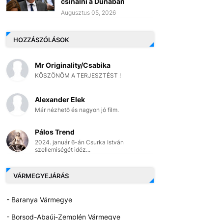
csinálni a Dunában
Augusztus 05, 2026
HOZZÁSZÓLÁSOK
Mr Originality/Csabika
KÖSZÖNÖM A TERJESZTÉST !
Alexander Elek
Már nézhető és nagyon jó film.
Pálos Trend
2024. január 6-án Csurka István
szellemiségét idéz...
VÁRMEGYEJÁRÁS
- Baranya Vármegye
- Borsod-Abaúj-Zemplén Vármegye