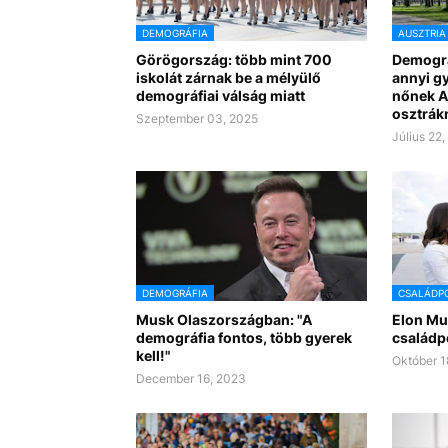
DEMOGRÁFIA
AUSZTRIA
Görögország: több mint 700
Demográ
iskolát zárnak be a mélyülő
annyi g
demográfiai válság miatt
nőnek A
osztrák
Szeptember 03, 2025
Július 22
DEMOGRÁFIA
CSALÁDPO
Musk Olaszországban: "A
Elon Mu
demográfia fontos, több gyerek
családpo
kell!"
Október 1
December 16, 2023