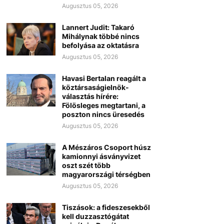
Augusztus 05, 2026
Lannert Judit: Takaró
Mihálynak többé nincs
befolyása az oktatásra
Augusztus 05, 2026
Havasi Bertalan reagált a
köztársaságielnök-
választás hírére:
Fölösleges megtartani, a
poszton nincs üresedés
Augusztus 05, 2026
A Mészáros Csoport húsz
kamionnyi ásványvizet
oszt szét több
magyarországi térségben
Augusztus 05, 2026
Tiszások: a fideszesekből
kell duzzasztógátat