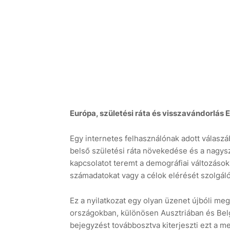
Európa, születési ráta és visszavándorlá
Egy internetes felhasználónak adott válasz
belső születési ráta növekedése és a nagys
kapcsolatot teremt a demográfiai változások
számadatokat vagy a célok elérését szolgál
Ez a nyilatkozat egy olyan üzenet újbóli me
országokban, különösen Ausztriában és Belgi
bejegyzést továbbosztva kiterjeszti ezt a m